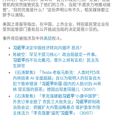
管机构突然接管扰乱了他们的工作，当局“不遗余力地推动接
管”，“目的究竟是什么？”这份声明公布不久，相关媒体都立
即予以清除。
美国之音报导指出，在中国，上市企业，特别是民营企业在
受到监管部门查处后公开挑战当局的决定是很少见的。
事件背后被指涉及中共
高层
权斗。
习近平
决定中国经济转向内循环 恶兆？
陈破空：罕见不提习核心！政治局敲定一件事。
习近平
挡不住北戴河。晋升上将有玄机！民主先
生辞世
《石涛聚焦》「Tesla-老板马斯克：人类时代5年
内将结束 AI 全面超越」自以为聪明人的狂妄自大
犯下致命错误「
习近平
新疆-国内的人脸识别-AI系
统 现实版的邪恶」德国出现麦田圈儿（30/07）
《石涛聚焦》「李克强硬戳
习近平
“小康中国梦”：
外资订单全跑了 农民工大批失业」
习近平
即刻政
治局会议：把握扩大内需战略基点 保护激发市场
主体活力「李克强要“逼死”
习近平
」（30/07）