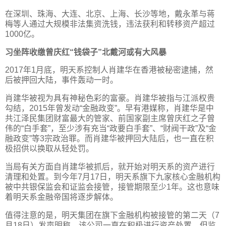
在深圳、珠海、大连、北京、上海、长沙等地，戴永革与蒋
梅等人通过大规模非法集资洗钱，违法获利和转移资产超过
1000亿。
习坐阵收缴曾庆红“钱袋子”北戴河或有大风暴
2017年1月底，明天系控制人肖建华在香港被秘密逮捕，然
后被押回大陆，事件轰动一时。
肖建华被视为具有神秘色彩的富豪。肖建华被指与江派权贵
勾结，2015年曾发动“金融政变”。早有港媒称，肖建华是中
共江泽民集团财富最大的管家、前国家副主席曾庆红之子曾
伟的“白手套”，至少涉有充当“政要白手套”、“财阀干政”及“金
融政变”等3宗政治罪。而肖建华被押回大陆后，也一直在积
极招供以换取从轻处罚。
当局有关方面自肖建华被抓后，就开始对明天系的资产进行
清理和处置。到今年7月17日，明天系旗下九家核心金融机构
被中共银保监会和证监会接管，接管期限至少1年。这也意味
着明天系金融帝国将逐步解体。
值得注意的是，明天集团在旗下金融机构被接管的第二天（7
月18日）发声明称，该公司一直在积极进行资产处置，但监