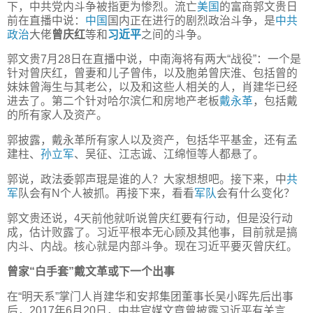
下，中共党内斗争被指更为惨烈。流亡
美国
的富商郭文贵日
前在直播中说：
中国
国内正在进行的剧烈政治斗争，是
中共
政治
大佬
曾庆红
等和
习近平
之间的斗争。
郭文贵7月28日在直播中说，中南海将有两大“战役”：一个是
针对曾庆红，曾妻和儿子曾伟，以及胞弟曾庆淮、包括曾的
妹妹曾海生与其老公，以及和这些人相关的人，肖建华已经
进去了。第二个针对哈尔滨仁和房地产老板
戴永革
，包括戴
的所有家人及资产。
郭披露，戴永革所有家人以及资产，包括华平基金，还有孟
建柱、
孙立军
、吴征、江志诚、江绵恒等人都悬了。
郭说，政法委郭声琨是谁的人？大家想想吧。接下来，中
共
军
队会有N个人被抓。再接下来，看看
军队
会有什么变化？
郭文贵还说，4天前他就听说曾庆红要有行动，但是没行动
成，估计败露了。习近平根本无心顾及其他事，目前就是搞
内斗、内战。核心就是内部斗争。现在习近平要灭曾庆红。
曾家“白手套”戴文革或下一个出事
在“明天系”掌门人肖建华和安邦集团董事长吴小晖先后出事
后，2017年6月20日，中共官媒文章曾披露习近平有关言