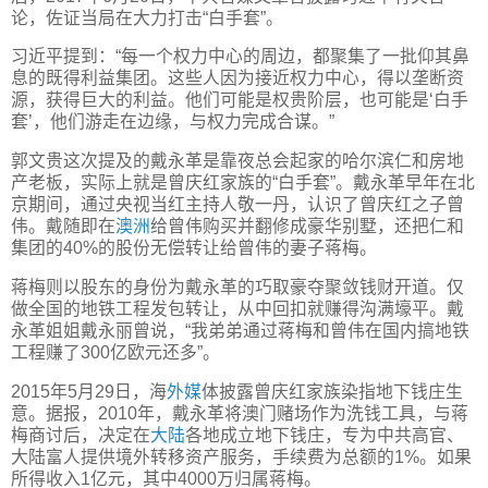
论，佐证当局在大力打击“白手套”。
习近平提到：“每一个权力中心的周边，都聚集了一批仰其鼻
息的既得利益集团。这些人因为接近权力中心，得以垄断资
源，获得巨大的利益。他们可能是权贵阶层，也可能是‘白手
套’，他们游走在边缘，与权力完成合谋。”
郭文贵这次提及的戴永革是靠夜总会起家的哈尔滨仁和房地
产老板，实际上就是曾庆红家族的“白手套”。戴永革早年在北
京期间，通过央视当红主持人敬一丹，认识了曾庆红之子曾
伟。戴随即在
澳洲
给曾伟购买并翻修成豪华别墅，还把仁和
集团的40%的股份无偿转让给曾伟的妻子蒋梅。
蒋梅则以股东的身份为戴永革的巧取豪夺聚敛钱财开道。仅
做全国的地铁工程发包转让，从中回扣就赚得沟满壕平。戴
永革姐姐戴永丽曾说，“我弟弟通过蒋梅和曾伟在国内搞地铁
工程赚了300亿欧元还多”。
2015年5月29日，海
外媒
体披露曾庆红家族染指地下钱庄生
意。据报，2010年，戴永革将澳门赌场作为洗钱工具，与蒋
梅商讨后，决定在
大陆
各地成立地下钱庄，专为中共高官、
大陆富人提供境外转移资产服务，手续费为总额的1%。如果
所得收入1亿元，其中4000万归属蒋梅。