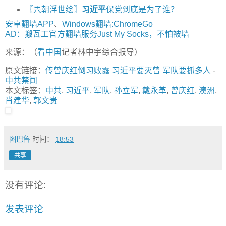
〖兲朝浮世绘〗
习近平
保党到底是为了谁？
安卓翻墙APP
、
Windows翻墙:ChromeGo
AD：搬瓦工官方翻墙服务Just My Socks，不怕被墙
来源：（
看中国
记者林中宇综合报导）
原文链接：
传曾庆红倒习败露 习近平要灭曾 军队要抓多人
-
中共禁闻
本文标签：
中共
,
习近平
,
军队
,
孙立军
,
戴永革
,
曾庆红
,
澳洲
,
肖建华
,
郭文贵
图巴鲁
时间：
18:53
共享
没有评论:
发表评论