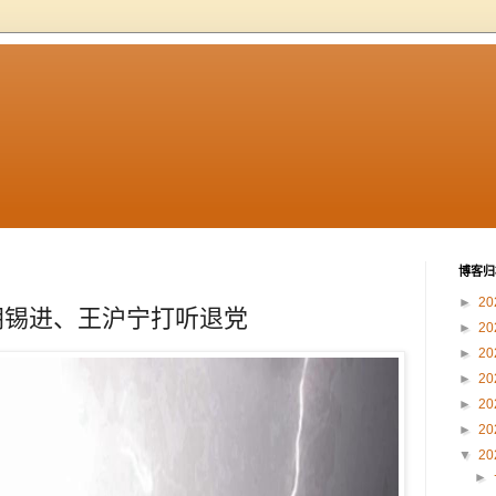
博客归
►
20
胡锡进、王沪宁打听退党
►
20
►
20
►
20
►
20
►
20
▼
20
►