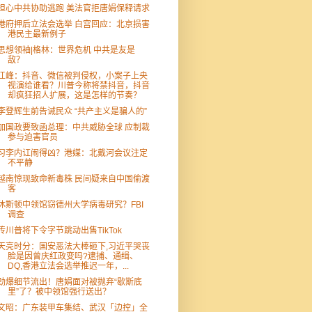
担心中共协助逃跑 美法官拒唐娟保释请求
港府押后立法会选举 白宫回应：北京损害
港民主最新例子
思想领袖|格林：世界危机 中共是友是
敌？
江峰：抖音、微信被判侵权，小案子上央
视演给谁看？川普今称将禁抖音，抖音
却疯狂招人扩展，这是怎样的节奏？
李登辉生前告诫民众 “共产主义是骗人的”
加国政要致函总理：中共威胁全球 应制裁
参与迫害官员
习李内讧闹得凶？港媒：北戴河会议注定
不平静
越南惊现致命新毒株 民间疑来自中国偷渡
客
休斯顿中领馆窃德州大学病毒研究？FBI
调查
传川普将下令字节跳动出售TikTok
天亮时分：国安恶法大棒砸下,习近平哭丧
脸是因曾庆红政变吗?逮捕、通缉、
DQ,香港立法会选举推迟一年，...
劲爆细节流出！唐娟面对被抛弃“歇斯底
里”了？被中领馆强行送出？
文昭：广东装甲车集结、武汉「边控」全