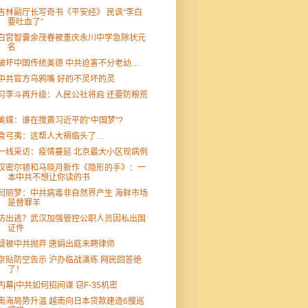
吉林副厅长写奇书《平安经》 民讽“李白
要吐血了”
白宫智囊余茂春被重庆永川中学急除状元
名
破坏中国传统美德 中共迫害不分老幼…
中共官方乌鸦嘴 好的不灵坏的灵
习李斗再升级：人民公社将启 还要防粮荒
美媒：谁在搅黄习近平的“中国梦”?
袁弓夷：这帮人大祸临头了…
一线采访：疫情蔓延 北京最大小区现病例
汉密尔顿和马晓月新作《隐形的手》：一
本中共不想让你读的书
闫丽梦：中共病毒非自然界产生 海鲜市场
是替罪羊
防出逃？武汉加强管控公职人员因私出国
证件
疑被中共抛弃 唐娟出庭未聘律师
京贴防空告示 沪办临战演练 网民回答绝
了！
内幕|中共如何招间谍 窃F-35机密
南海局势升温 越南向日本贷款建造6艘巡