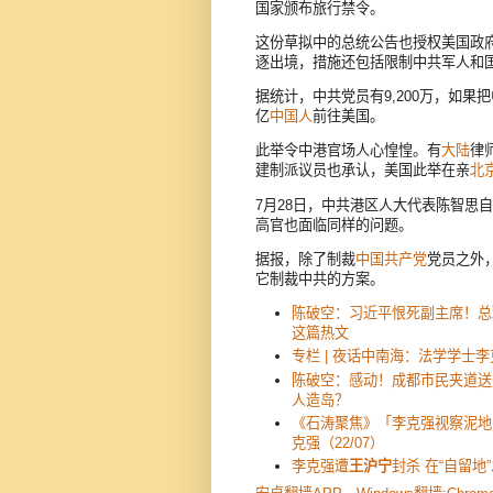
国家颁布旅行禁令。
这份草拟中的总统公告也授权美国政
逐出境，措施还包括限制中共军人和
据统计，中共党员有9,200万，如果
亿
中国人
前往美国。
此举令中港官场人心惶惶。有
大陆
律
建制派议员也承认，美国此举在亲
北
7月28日，中共港区人大代表陈智思
高官也面临同样的问题。
据报，除了制裁
中国共产党
党员之外
它制裁中共的方案。
陈破空：习近平恨死副主席！总
这篇热文
专栏 | 夜话中南海：法学学士
陈破空：感动！成都市民夹道送
人造岛？
《石涛聚焦》「李克强视察泥地
克强（22/07）
李克强遭
王沪宁
封杀 在“自留地