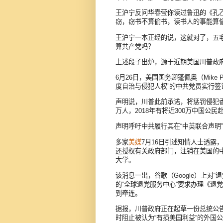
王沪宁反问华春莹你读过鲁迅的《孔
窃，窃书不算偷书，读书人的事能算
王沪宁一本正经的说，这就对了，五
算共产党吗？
上述段子出炉，源于近期美国川普政
6月26日，美国国务卿蓬佩奥（Mike
度自治与侵犯人权”的中共党员实行签
声明说，川普此前承诺，将惩罚侵犯
万人，2018年有将近300万中国公民
声明呼吁中共履行其在“中英联合声明
多家
美媒
7月16日引述知情人士透露
还授权有关政府部门，注销在美国的
大学。
该消息一出，谷歌（Google）上对
的“全球退党服务中心”要求办理《退
到牵连。
据报，川普政府正在起草一份总统公
时阻止被认为“有损美国利益”的外国