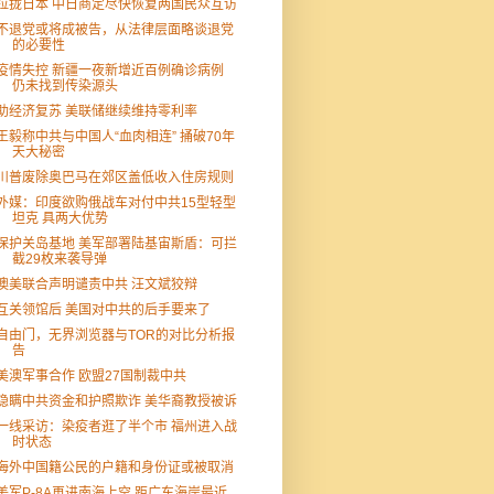
拉拢日本 中日商定尽快恢复两国民众互访
不退党或将成被告，从法律层面略谈退党
的必要性
疫情失控 新疆一夜新增近百例确诊病例
仍未找到传染源头
助经济复苏 美联储继续维持零利率
王毅称中共与中国人“血肉相连” 捅破70年
天大秘密
川普废除奥巴马在郊区盖低收入住房规则
外媒：印度欲购俄战车对付中共15型轻型
坦克 具两大优势
保护关岛基地 美军部署陆基宙斯盾：可拦
截29枚来袭导弹
澳美联合声明谴责中共 汪文斌狡辩
互关领馆后 美国对中共的后手要来了
自由门，无界浏览器与TOR的对比分析报
告
美澳军事合作 欧盟27国制裁中共
隐瞒中共资金和护照欺诈 美华裔教授被诉
一线采访：染疫者逛了半个市 福州进入战
时状态
海外中国籍公民的户籍和身份证或被取消
美军P-8A再进南海上空 距广东海岸最近