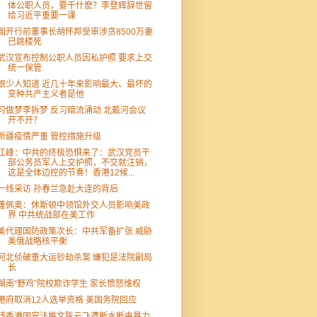
体公职人员，要干什麽？李登辉辞世留
给习近平重要一课
国开行前董事长胡怀邦受审涉贪8500万妻
已跳楼死
武汉宣布控制公职人员因私护照 要求上交
统一保管
很少人知道 近几十年来影响最大、最坏的
变种共产主义者是他
习做梦李拆梦 反习暗流涌动 北戴河会议
开不开？
新疆疫情严重 管控措施升级
江峰：中共的终极恐惧来了：武汉党员干
部公务员军人上交护照，不交就注销，
这是全体边控的节奏！香港12候...
一线采访 孙春兰急赴大连的背后
蓬佩奥：休斯顿中领馆外交人员影响美政
界 中共统战部在美工作
美代理国防政策次长：中共军备扩张 威胁
美俄战略核平衡
河北侦破重大运钞劫杀案 嫌犯是法院副局
长
湖南“野鸡”院校欺诈学生 家长愤怒维权
港府取消12人选举资格 美国务院回应
转香港国安法推文陈云飞遭断水断电暴力