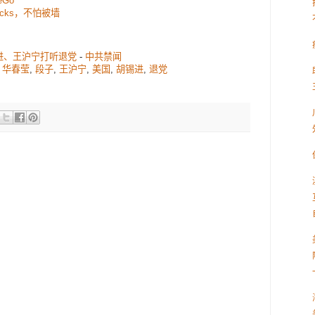
eGo
ocks，不怕被墙
进、王沪宁打听退党
-
中共禁闻
,
华春莹
,
段子
,
王沪宁
,
美国
,
胡锡进
,
退党