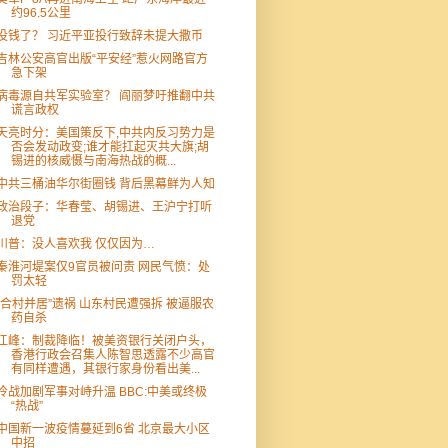
约96.5公里
没钱了？ 习近平亚投行致辞未提大撒币
吉林公安高官出版“平安经”惹火网路官方
急下架
病毒源自共军实验室？ 阎丽梦吁推翻中共
谎言政权
天亮时分：美国策反下,中共内反习势力是
否会发动政变;谁才能扛起灭共大旗;胡
锡进的核威慑与南海热战的概...
中共三桶油华尔街圈钱 背后黑幕鲜为人知
政治段子：华春莹、胡锡进、王沪宁打听
退党
川普：没人喜欢我 仅仅因为…
秦淮河堤案仅9官员被问责 网民气愤：处
罚太轻
“合村并居”遗祸 山东村民遭强拆 被逼服农
药自杀
江峰：制裁降临！被美资银行关闭户头，
香港行政会召集人陈智思透露不少高官
有同样遭遇，其银行家身份看出美...
冷战加剧军事对峙升温 BBC:中美或终极
“热战”
中国新一波疫情蔓延到6省 北京最大小区
中招