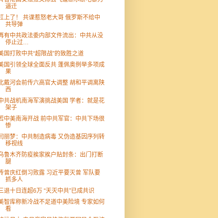
逼迁
杠上了！ 共谍惹怒老大哥 俄罗斯不给中
共导弹
再有中共政法委内部文件流出：中共从没
停止过…
美国打败中共“超限战”的致胜之道
美国引领全球全面反共 蓬佩奥例举多项成
果
北戴河会前传六高官大调整 胡和平调离陕
西
中共战机南海军演挑战美国 学者：就是花
架子
若中美南海开战 前中共军官：中共下场很
惨
闫丽梦：中共制造病毒 又伪造基因序列转
移视线
乌鲁木齐防疫挨家挨户贴封条：出门打断
腿
传曾庆红倒习败露 习近平要灭曾 军队要
抓多人
三退十日连超6万 “天灭中共”已成共识
美智库称新冷战不足道中美险境 专家如何
看