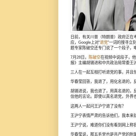
日前，有关川普（特朗普）政府正在
应，Google上对“
退党
”一词的搜寻立
题专家陈破空还专门说了一个段子，
7月28日，
陈破空
在视频中说段子，他
报》主编胡锡进和中共政治局常委王
三人在一起互相打听退党的事，并且
华春莹回答，我退了，用化名退的，
胡锡进说，我也退了，用真名退的，
信他的言论。即使以真名退党，外界
这两人一起问王沪宁退了没有？
王沪宁表情严肃的告诉他们，我本来
王沪宁说，难道你们没有看到网上称
华春莹说，那五毛党也是共产党的附