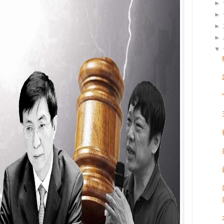
►
►
►
►
▼