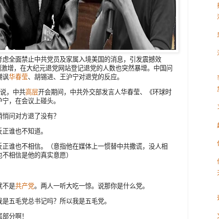
考虑全面禁止中共党员及家属入境美国的消息，引发震撼效
刻激增，在大纪元退党网站登记退党的人数也突然暴增。中国问
嘲讽
华春莹
、胡锡进、王沪宁对退党的反应。
说，中共
高层
开会期间，中共外交部发言人华春莹、《环球时
沪宁，在会议上碰头。
悄悄问对方退了没有？
反正谁也不知道。
反正谁也不相信。（意指他在媒体上一惯替中共撒谎，没人相
也不相信是他的真实意愿）
就不是
共产党
。两人一听大吃一惊。说那你是什么党。
我是五毛党总书记吗？所以我是五毛党。
属部分啊！