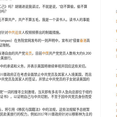
乙己》吗？胡锡进说我读过，不就是说，“窃不算偷，偷不算
偷吗？
毛不算共产，共产不算五毛，我是一个读书人。读书人的事能
府针对
中共迫害
人权频频祭出的制裁措施。
 Pompeo）在务院官网发布的一则声明中，宣布对“侵害
香港
高
证限制。
香港自由的共产党
官员
，目前
中国
共产党党员人数有大约9,200
赴美旅行。
”中的承诺和义务，并表示美国将继续审视并回应这些关切。
，川普政府正在考虑全面禁止中共党员及其家人入境美国，而且
中共党员及其家人的签证，并禁止中共党员的子女就读美国的
“退党”一词的搜寻立刻激增，当天即有多名华人急向总部位于纽约
党证书》，以证明自己与中共切割，不至于因中共党员身份而受
告，将引用《移民与国籍法》中的法规，这些法规赋予总统暂
公民赴美旅行的权力，例如2017年川普政府针对以穆斯林为主的