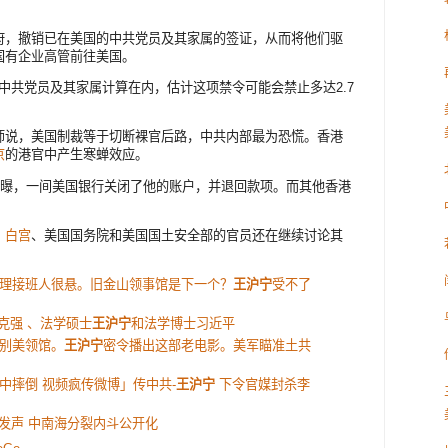
府，撤销已在美国的中共党员及其家属的签证，从而将他们驱
国有企业高管前往美国。
把中共党员及其家属计算在内，估计这项禁令可能会禁止多达2.7
师说，美国制裁等于切断裸官后路，中共内部最为恐慌。香港
京
的港官中产生寒蝉效应。
自曝，一间美国银行关闭了他的账户，并退回款项。而其他香港
，
白宫
、美国国务院和美国国土安全部的官员还在继续讨论其
理接班人很悬。旧金山领事馆是下一个？
王沪宁
受不了
李克强 、法学硕士
王沪宁
和法学博士习近平
别美领馆。
王沪宁
密令播出这部老电影。美军瞄准土共
中摔倒 视频疯传微博」传中共-
王沪宁
下令官媒封杀李
”发声 中南海分裂内斗公开化