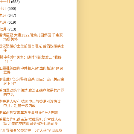
十一月
(658)
十月
(590)
九月
(647)
八月
(619)
七月
(713)
疫情蔓延 大连1322所幼儿园停园 千余家
场所关停
武汉坠楼护士生前留言曝光 曾倡议撤换主
任
“肺中积水” 医生：随时可能复发… “我好
了！”
王毅批美国称中共和人民“血肉相连” 网民
骂爆
钢笼藏尸沉河警称自杀 网民：自己关起来
滚下河？
美国暴动绝非偶然 政治正确竟然是共产党
的党话！
剥夺港人权利 德国中止与香港引渡协议
中共：粗暴干涉内政
美军两栖突击车发生事故 酿1死8失踪
美军轰炸机返南海 拦截俄机 升空载人火
箭 北美航空防御司令部将迎新司令
北斗导航变另类监控！习“大秘”罕见现身