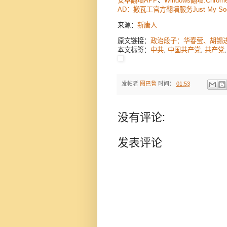
安卓翻墙APP
、
Windows翻墙:Chrom
AD：搬瓦工官方翻墙服务Just My S
来源：
新唐人
原文链接：
政治段子：华春莹、胡锡
本文标签：
中共
,
中国共产党
,
共产党
发帖者
图巴鲁
时间：
01:53
没有评论:
发表评论