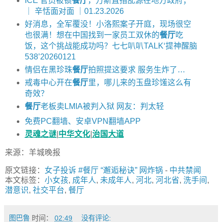
ICE 官员被锁
餐厅
，万斯直指乱源在地方政府；
｜ 辛恬面对面 ｜01.23.2026
好消息，全军覆没！小洛熙案子开庭，现场很空
也很满！想在中国找到一家员工双休的
餐厅
吃
饭，这个挑战能成功吗？七七叭叭TALK‘提神醒脑
538’20260121
情侣在黑珍珠
餐厅
拍照提这要求 服务生炸了…
戒毒中心开在
餐厅
里，哪儿来的玉盘珍馐这么有
奇效？
餐厅
老板卖LMIA被判入狱 网友：判太轻
免费PC翻墙、安卓VPN翻墙APP
灵魂之谜
|
中华文化
|
治国大道
来源：羊城晚报
原文链接：
女子投诉 #餐厅 “邂逅秘诀” 网炸锅
-
中共禁闻
本文标签：
小女孩
,
成年人
,
未成年人
,
河北
,
河北省
,
洗手间
,
潜意识
,
社交平台
,
餐厅
图巴鲁
时间：
02:49
没有评论: