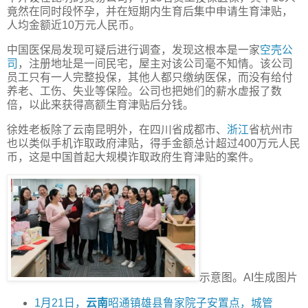
竟然在同时段怀孕，并在短期内生育后集中申请生育津贴，
人均金额近10万元人民币。
中国医保局发现可疑后进行调查，发现这根本是一家
空壳公
司
，注册地址是一间民宅，屋主对该公司毫不知情。该公司
员工只有一人完整投保，其他人都只缴纳医保，而没有给付
养老、工伤、失业等保险。公司也把她们的薪水虚报了数
倍，以此来获得高额生育津贴后分钱。
徐姓老板除了云南昆明外，在四川省成都市、
浙江
省杭州市
也以类似手机诈取政府津贴，得手金额总计超过400万元人民
币，这是中国首起大规模诈取政府生育津贴的案件。
示意图。AI生成图片
1月21日，
云南
昭通镇雄县鲁家院子安置点，城管