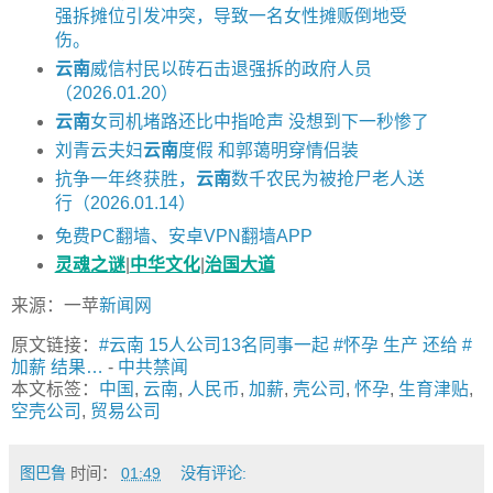
强拆摊位引发冲突，导致一名女性摊贩倒地受
伤。
云南
威信村民以砖石击退强拆的政府人员
（2026.01.20）
云南
女司机堵路还比中指呛声 没想到下一秒惨了
刘青云夫妇
云南
度假 和郭蔼明穿情侣装
抗争一年终获胜，
云南
数千农民为被抢尸老人送
行（2026.01.14）
免费PC翻墙、安卓VPN翻墙APP
灵魂之谜
|
中华文化
|
治国大道
来源：一苹
新闻网
原文链接：
#云南 15人公司13名同事一起 #怀孕 生产 还给 #
加薪 结果…
-
中共禁闻
本文标签：
中国
,
云南
,
人民币
,
加薪
,
壳公司
,
怀孕
,
生育津贴
,
空壳公司
,
贸易公司
图巴鲁
时间：
01:49
没有评论: