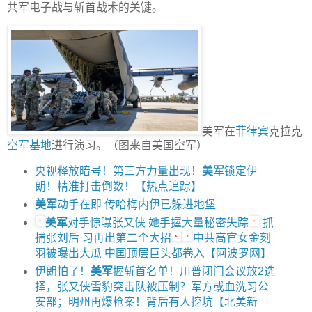
共军电子战与斩首战术的关键。
美军在
菲律宾
克拉克
空军基地
进行演习。（图来自美国空军）
央视释放暗号！第三方力量出现！
美军
锁定伊
朗！精准打击倒数！【热点追踪】
美军
动手在即 传哈梅内伊已躲进地堡
美军
对手惊曝张又侠 她手握大量秘密失踪
抓
捕张刘后 习再出第二个大招
中共高官女金刻
羽被曝出大瓜 中国顶层巨头都卷入【阿波罗网】
伊朗怕了！
美军
握斩首名单！川普闭门会议放2选
择，张又侠雪豹突击队被压制？军方或血洗习公
安部；明州再爆枪案！背后有人挖坑【北美新