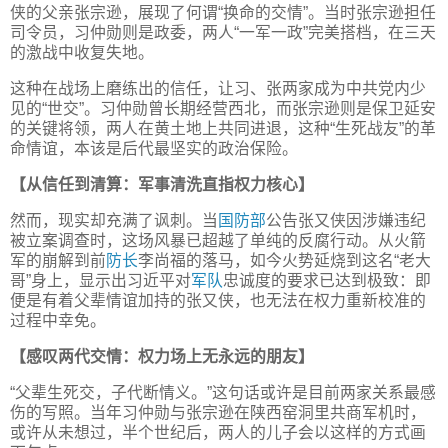
侠的父亲张宗逊，展现了何谓“换命的交情”。当时张宗逊担任
司令员，习仲勋则是政委，两人“一军一政”完美搭档，在三天
的激战中收复失地。
这种在战场上磨练出的信任，让习、张两家成为中共党内少
见的“世交”。习仲勋曾长期经营西北，而张宗逊则是保卫延安
的关键将领，两人在黄土地上共同进退，这种“生死战友”的革
命情谊，本该是后代最坚实的政治保险。
【从信任到清算：军事清洗直指权力核心】
然而，现实却充满了讽刺。当
国防部
公告张又侠因涉嫌违纪
被立案调查时，这场风暴已超越了单纯的反腐行动。从火箭
军的崩解到前
防长
李尚福的落马，如今火势延烧到这名“老大
哥”身上，显示出习近平对
军队
忠诚度的要求已达到极致：即
便是有着父辈情谊加持的张又侠，也无法在权力重新校准的
过程中幸免。
【感叹两代交情：权力场上无永远的朋友】
“父辈生死交，子代断情义。”这句话或许是目前两家关系最感
伤的写照。当年习仲勋与张宗逊在陕西窑洞里共商军机时，
或许从未想过，半个世纪后，两人的儿子会以这样的方式画