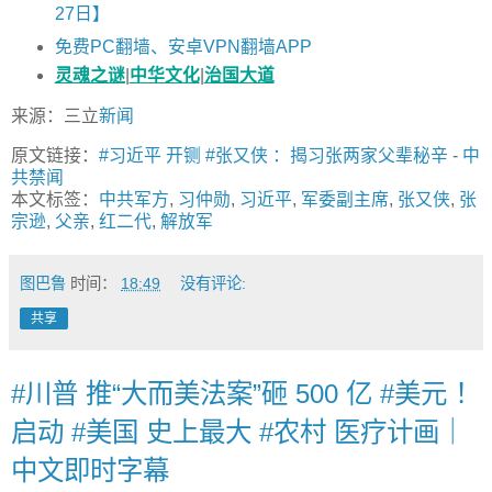
27日】
免费PC翻墙、安卓VPN翻墙APP
灵魂之谜
|
中华文化
|
治国大道
来源：三立
新闻
原文链接：
#习近平 开铡 #张又侠 ：揭习张两家父辈秘辛
-
中
共禁闻
本文标签：
中共军方
,
习仲勋
,
习近平
,
军委副主席
,
张又侠
,
张
宗逊
,
父亲
,
红二代
,
解放军
图巴鲁
时间：
18:49
没有评论:
共享
#川普 推“大而美法案”砸 500 亿 #美元 ！
启动 #美国 史上最大 #农村 医疗计画｜
中文即时字幕