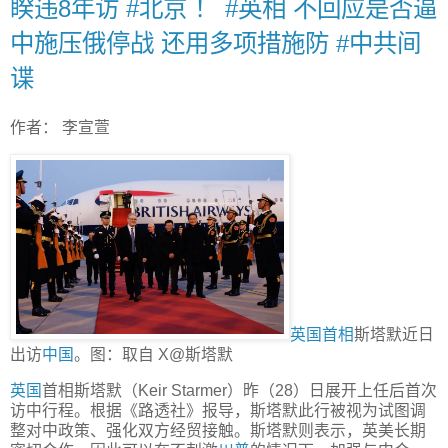
睽违8年访 #北京 ！ #英相 不回应是否逼
中施压俄停战 还用多项措施防 #中共间
谍
作者： 李宣萱
英国首相
斯塔默近日
出访
中国
。图：取自 X@斯塔默
英国
首相斯塔默（Keir Starmer）昨（28）日展开上任后首次
访中行程。根据《路透社》报导，斯塔默此行被视为试图调
整对中政策、强化双方经贸接触。斯塔默则表示，英美长期