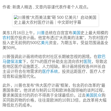
作者: 新唐人精选 , 文章内容谨代表作者个人观点。
美东1月16日上午，
川普
总统在白宫宣布
美国
史上最大规模的
农村
医疗投资计画。他宣布透过“大而美的法案”，为农村医疗
投入史无前例的500亿
美元
资金，为期五年，受益范围涵盖全
美50州。
川普强调此计画将终结农村社区长期被忽视的困境。在
欧巴
马
健保法案
下，仅7%的医疗补助支出流向农村
医院
，导致这
些地区医疗设施匮乏、人力短缺。新计画将授权各州州长自
主设计符合在地需求的
医疗系统
，投资远距医疗、医疗人才
培育和设施现代化。
此外，川普也发布“伟大医疗计画”框架，包含药价改革的“最
惠国条款”。他详述与制药公司和欧洲各国领袖的谈判过程，
要求美国支付的药价不得高于全球最低价。过去
美国民众
购
买同款药物的价格，往往是欧洲的10到13倍，此改革将大幅
降低处方药成本。