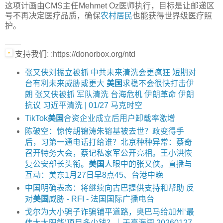
这项计画由CMS主任Mehmet Oz医师执行，目标是让邮递区
号不再决定医疗品质，确保
农村居民
也能获得世界级医疗照
护。
——
支持我们: :https://donorbox.org/ntd
张又侠刘振立被抓 中共未来清洗会更疯狂 短期对
台有利未来威胁或更大
美国
求稳不会很快打击伊
朗 张又侠被抓 军队清洗 台海危机 伊朗革命 伊朗
抗议 习近平清洗 | 01/27 马克时空
TikTok
美国
合资企业成立后用户卸载率激增
陈破空：惊传胡锦涛朱镕基被去世？政变得手
后，习第一通电话打给谁？北京种种异常：蔡奇
召开特务大会，蔡记私家军公开亮相。王小洪恢
复公安部长头衔。
美国
人眼中的张又侠。直播与
互动：美东1月27日早8点45、台港中晚
中国明确表态：将继续向古巴提供支持和帮助 反
对
美国
威胁 - RFI - 法国国际广播电台
戈尔为大小骗子诈骗铺平道路，奥巴马给加州‘最
伟大太阳能’项目多少钱？｜天高海阔 20260127