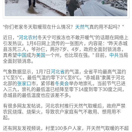
“你们老家冬天取暖现在什么情况？
天然气
真的用不起吗？”
近日，“
河北
农村
冬天宁可挨冻也不敢开暖气”的话题在网络上
引发热议。1月6日网上流传的一张图片，内容是：“昨天赤城
县冻死三人，爷孙仨，两孙7岁、4岁，政府全面封锁消息，
真希望
中国
成为
美国
一个州，也比现在强。” 目前，
中共
当局
全面封锁消息。
气象数据显示，1月7日
河北省
的气温，全省平均最高气温约
1℃至5℃，最低气温约零下3℃至8℃。“赤城县”隶属于河北
北部的
张家口
市，紧邻着
冬奥会
举办地崇礼，当前节气已进
入三九，崇礼的最低温已经降至零下14度到零下30度之间，
赤城县的最低温度也应该差不多。
有很多网友发帖说，河北农村推行天然气取暖后，政府严禁
农民烧煤、烧柴火，导致农户家庭有气不敢用、想用用不
起。
还有网友发视频说，村里100多户人家，开天然气取暖的不超