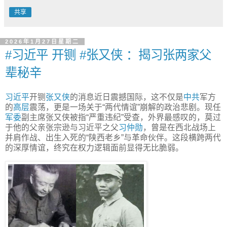
共享
2026年1月27日星期二
#习近平 开铡 #张又侠 ：揭习张两家父
辈秘辛
习近平
开铡
张又侠
的消息近日震撼国际，这不仅是
中共
军方
的
高层
震荡，更是一场关于“两代情谊”崩解的政治悲剧。现任
军委
副主席张又侠被指“严重违纪”受查，外界最感叹的，莫过
于他的父亲张宗逊与习近平之父
习仲勋
，曾是在西北战场上
并肩作战、出生入死的“陕西老乡”与革命伙伴。这段横跨两代
的深厚情谊，终究在权力逻辑面前显得无比脆弱。