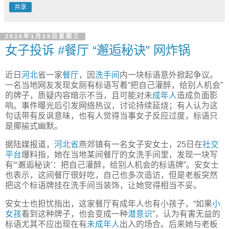
共享
2026年1月28日星期三
女子投诉 #餐厅 “邂逅秘诀” 网炸锅
近日
河北
省一家
餐厅
，因
洗手间
内一块标语意外掀起争议。
一名当地网友发现女厕有标语写着“把自己灌醉，给别人机会”
的牌子，质疑内容暗示不当，且可能对未
成年人
造成负面影
响。事件曝光后引发网络热议，讨论持续延烧；有人认为这
句话带有反讽意味，也有人觉得当事女子反应过度，标语只
是揶揄式幽默。
据陆媒报道，
河北省
燕郊镇有一名女子安女士，25日在
社交
平台
爆料指，她在当地某间餐厅的女洗手间里，发现一块写
有“‘邂逅秘诀’：把自己灌醉，给别人机会的标语牌”。安女士
也表示，这间餐厅很好吃，自己也多次造访，但是老板突然
把这个标语牌挂在洗手间当装饰，让她觉得相当不妥。
安女士也担忧指出，这家餐厅有成年人也有小孩子，“如果
小
女孩
看到这种牌子，也会变成一种
潜意识
”，认为有害无益的
标语尤其不应出现在有
未成年人
出入的场合。后来她与老板