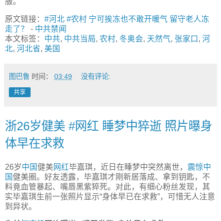
服。
原文链接：
#河北 #农村 宁可挨冻也不敢开暖气 留守老人冻
走了？
-
中共禁闻
本文标签：
中共
,
中共当局
,
农村
,
冬奥会
,
天然气
,
张家口
,
河
北
,
河北省
,
美国
图巴鲁
时间：
03:49
没有评论:
共享
浙26岁健美 #网红 睡梦中猝逝 照片曝身
体早在求救
26岁
中国
健美
网红
毕嘉琪，近日在睡梦中突然离世，
震惊中
国
健美圈。好友透露，毕嘉琪才刚新居落成、拿到钥匙，不
料竟血管暴起、嘴唇黑紫猝死。对此，有细心粉丝发现，其
实毕嘉琪生前一张照片显示“身体早已在求救”，可惜无人注意
到异状。