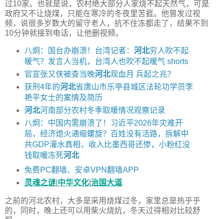
过10家。也就是说，农村绝大部分人家烧不起天然气，可是
政府又不让烧煤，只能在寒冷的冬夜里苦捱。他曾发过视
频，说很多岁数大的留守老人，抗不住冻都走了，结果不到
10分钟就接到电话，让他删视频。
八炯：国台办崩溃！台湾记者：
河北
穷人吹不起
暖气？发言人当机，台湾人也吹不起暖气 shorts
官宣张又侠被查当晚
河北
现血月 兵起之兆？
获刑4年的
河北
省唐山市乐亭县城区法轮功学员李
艳平女士的案情及简历
河北
河南部分农村冬季取暖情况观察记录
八炯：中国内需崩溃了！习近平2026年灾难开
局，经济熄火通缩螺旋？百姓没有活路，拆解中
共GDP灌水真相，收入比墨西哥还惨，小粉红没
钱取暖冻死
河北
免费PC翻墙、安卓VPN翻墙APP
灵魂之谜
|
中华文化
|
治国大道
之前的河北农村，大多是采用烧煤过冬，家里总是热乎乎
的，同时，晚上还可以用柴火烧炕，冬天过得相对比较舒