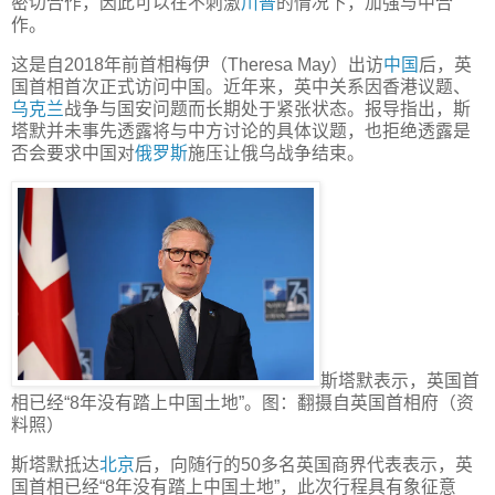
密切合作，因此可以在不刺激
川普
的情况下，加强与中合
作。
这是自2018年前首相梅伊（Theresa May）出访
中国
后，英
国首相首次正式访问中国。近年来，英中关系因香港议题、
乌克兰
战争与国安问题而长期处于紧张状态。报导指出，斯
塔默并未事先透露将与中方讨论的具体议题，也拒绝透露是
否会要求中国对
俄罗斯
施压让俄乌战争结束。
斯塔默表示，英国首
相已经“8年没有踏上中国土地”。图：翻摄自英国首相府（资
料照）
斯塔默抵达
北京
后，向随行的50多名英国商界代表表示，英
国首相已经“8年没有踏上中国土地”，此次行程具有象征意