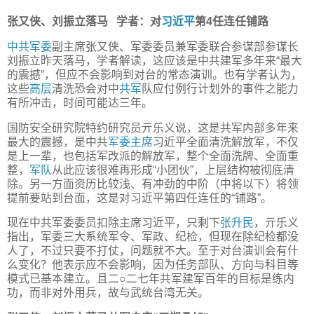
张又侠、刘振立落马 学者：对
习近平
第4任连任铺路
中共
军委
副主席张又侠、军委委员兼军委联合参谋部参谋长
刘振立昨天落马，学者解读，这应该是中共建军多年来“最大
的震撼”，但应不会影响到对台的常态演训。也有学者认为，
这些
高层
清洗恐会对中
共军
队应付例行计划外的事件之能力
有所冲击，时间可能达三年。
国防安全研究院特约研究员亓乐义说，这是共军内部多年来
最大的震撼，是中共
军委主席
习近平全面清洗解放军，不仅
是上一辈，也包括军改派的解放军，整个全面洗牌、全面重
整，
军队
从此应该很难再形成“小团伙”，上层结构被彻底清
除。另一方面资历比较浅、有冲劲的中阶（中将以下）将领
提前要站到台面，这是对习近平第四任连任的“铺路”。
现在中共军委委员扣除主席习近平，只剩下
张升民
，亓乐义
指出，军委三大系统军令、军政、纪检，但现在除纪检都没
人了，不过只要不打仗，问题就不大。至于对台演训会有什
么变化？他表示应不会影响，因为任务部队、方向与科目等
模式已基本建立。且二○二七年共军建军百年的目标是练内
功，而非对外用兵，故与武统台湾无关。