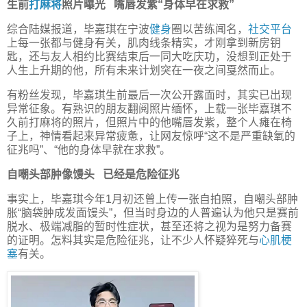
生前
打麻将
照片曝光 嘴唇发紫“身体早在求救”
综合陆媒报道，毕嘉琪在宁波
健身
圈以苦练闻名，
社交平台
上每一张都与健身有关，肌肉线条精实，才刚拿到新房钥
匙，还与友人相约比赛结束后一同大吃庆功，没想到正处于
人生上升期的他，所有未来计划突在一夜之间戛然而止。
有粉丝发现，毕嘉琪生前最后一次公开露面时，其实已出现
异常征象。有熟识的朋友翻阅照片缅怀，上载一张毕嘉琪不
久前打麻将的照片，但照片中的他嘴唇发紫，整个人瘫在椅
子上，神情看起来异常疲惫，让网友惊呼“这不是严重缺氧的
征兆吗”、“他的身体早就在求救”。
自嘲头部肿像馒头 已经是危险征兆
事实上，毕嘉琪今年1月初还曾上传一张自拍照，自嘲头部肿
胀“脑袋肿成发面馒头”，但当时身边的人普遍认为他只是赛前
脱水、极端减脂的暂时性症状，甚至还将之视为是努力备赛
的证明。怎料其实是危险征兆，让不少人怀疑猝死与
心肌梗
塞
有关。