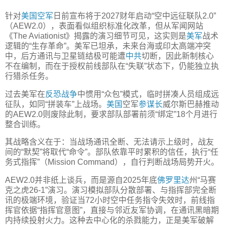
针对
美国空军
日前宣布将于2027财年启动“空中远征联队2.0”
（AEW2.0），表面看似组织标准化改革，但从军闻网站
《The Aviationist》揭露的演习细节可见，这实则是
美军
战术
逻辑的“生存革命”。美军已坦承，未来台海或印太高端冲突
中，后方通讯与卫星链结极可能遭
中共
切断，因此新制核心
不在编制，而在于授权前线部队在“失联”状态下，仍能独立执
行猎杀任务。
过去美军在
反恐战争
中惯用“众包”模式，临时拼凑人员组成远
征队，如同“拼装车”上战场。
美国
空军
参谋长
威尔斯巴赫推动
的AEW2.0则废除此制，要求部队部署前须“绑定”18个月进行
整合训练。
其战略含义在于：当战场通讯全断、无法请示上级时，战友
间的“默契”将取代“命令”。部队依靠平时累积的信任，执行“任
务式指挥”（Mission Command），自行判断战场局势开火。
AEW2.0并非纸上谈兵，而是源自2025年底
佛罗里达
州“马赛
克之虎26-1”演习。演习模拟部队分散部署、与指挥部完全断
讯的极端环境，验证当72小时空中任务指令失效时，前线指
挥官依据“指挥官意图”，直接与邻近友军协调，在通讯黑暗期
内持续投射火力。这种去中心化的杀戮能力，正是美军破解