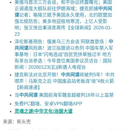
美俄乌首次三方会谈，和平协议终露曙光；美国
正调遣庞大舰队前往伊朗海域；捷克抓捕
中共间
谍
记者；格陵兰赋予美国永久使用，北约欧盟加
强北极防务；美多地迎极地寒流，上亿人受影
响；张又侠出事消息再传【全球新闻】2026-01-
23
泽伦斯基预告：俄美乌三方会谈 阿联酋登场｜
中
共间谍
风险高！波兰拟跟进以色列 中国车禁入军
事基地｜日本“闪电选战”自民党拼单独过半 地方
有亲台派参选｜今年首位美国参议员访台｜国际
新闻｜20260123(五)|新唐人电视台
捷克新法对北京开铡！
中共间谍
将被判5年！中共
噤声｜马斯克之后 中国废品站老板连“收”4枚火箭
【新闻速递】
当
中共间谍
美国前海军魏金超被判16年以上监禁
免费PC翻墙、安卓VPN翻墙APP
灵魂之谜
|
中华文化
|
治国大道
来源：新头壳