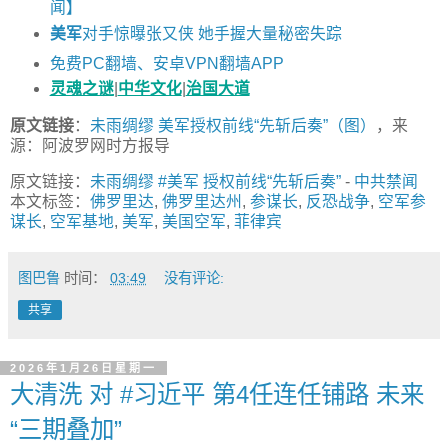
闻】
美军
对手惊曝张又侠 她手握大量秘密失踪
免费PC翻墙、安卓VPN翻墙APP
灵魂之谜
|
中华文化
|
治国大道
原文链接
：
未雨绸缪 美军授权前线“先斩后奏”（图）
，来
源：阿波罗网时方报导
原文链接：
未雨绸缪 #美军 授权前线“先斩后奏”
-
中共禁闻
本文标签：
佛罗里达
,
佛罗里达州
,
参谋长
,
反恐战争
,
空军参
谋长
,
空军基地
,
美军
,
美国空军
,
菲律宾
图巴鲁
时间：
03:49
没有评论:
共享
2026年1月26日星期一
大清洗 对 #习近平 第4任连任铺路 未来
“三期叠加”