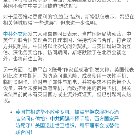
英国不会在中美之间被迫“选边站”。
对于是否推动更便利的“免签证”措施，斯塔默仅表示，希望在
相关领域取得“一些进展”，但未进一步说明。
中共
外交部
发言人郭嘉昆同日表示，当前国际局势动荡，中
英作为联合国安理会常任理事国，保持沟通与合作，符合双
方共同利益。中国将以此次访问为契机，与英国增进政治互
信、深化务实合作。访问期间，斯塔默除了在北京会谈之
外，也将前往上海。
另一方面，社群平台 X账号“作家崔成浩”则发文称，英国代表
团此次访中期间，为防范间谍风险，成员使用一次性手机、
临时 SIM卡、临时电子邮件与笔电，并被要求不得携带个人
设备，甚至未使用政府专机，而改搭租用的商用飞机。相关
说法目前尚未有英国官方或主流外媒证实，但已引起网友热
议。
英国首相访华不敢坐专机，被窝里换衣服担心酒
店房间有偷拍？
中共间谍
不择手段，西方国家严
防死守！美国退出世卫组织，和平理事会或替代
联合国！