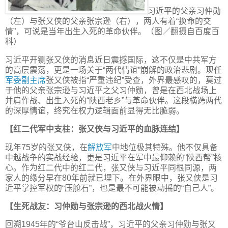
习近平的父亲习仲勋
（左）与张又侠的父亲张宗逊（右），两人有着“换命的交
情”，可说是当年出生入死的革命伙伴。（图／翻摄自百度百
科）
习近平开铡张又侠的消息近日震撼国际，这不仅是中共军方
的高层震荡，更是一场关于“两代情谊”崩解的政治悲剧。现任
军委副主席
张又侠被指“严重违纪”受查，外界最感叹的，莫过
于他的父亲张宗逊与习近平之父习仲勋，曾是在西北战场上
并肩作战、出生入死的“陕西老乡”与革命伙伴。这段横跨两代
的深厚情谊，终究在权力逻辑面前显得无比脆弱。
【红二代军中支柱：张又侠与习近平的血脉连结】
现年75岁的张又侠，在
解放军
中地位极其特殊。他不仅具备
中越战争的实战经验，更是习近平在军中最仰赖的“陕西帮”核
心。作为红二代中的红二代，张又侠与习近平同根同源，两
家人的缘分早在80年前就已埋下。在外界眼中，张又侠是习
近平掌控军权的“压舱石”，也是最不可能被动摇的“自己人”。
【生死战友：习仲勋与张宗逊的西北战火情】
回溯1945年的“爷台山反击战”，习近平的父亲习仲勋与张又