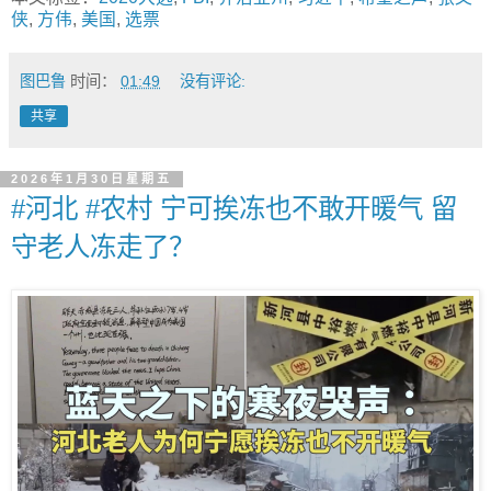
侠
,
方伟
,
美国
,
选票
图巴鲁
时间：
01:49
没有评论:
共享
2026年1月30日星期五
#河北 #农村 宁可挨冻也不敢开暖气 留
守老人冻走了？