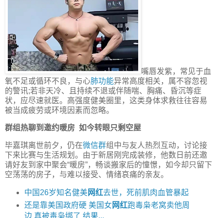
嘴唇发紫，常见于血
氧不足或循环不良，与心
肺功能
异常高度相关，属不容忽视
的警讯;若非天冷、且持续不退或伴随喘、胸痛、昏沉等症
状，应尽速就医。高强度健美圈里，这类身体求救往往容易
被当成疲劳或环境因素而忽略。
群组热聊到邀约暖房 如今转眼只剩空屋
毕嘉琪离世前夕，仍在
微信群
组中与友人热烈互动，讨论接
下来比赛与生活规划。由于新居刚完成装修，他数日前还邀
请好友到家中聚会“暖房”，畅谈搬家后的憧憬，如今却只留下
空荡荡的房子，与难以接受、情绪哀痛的亲友。
中国26岁知名健美
网红
去世，死前肌肉血管暴起
还是靠美国政府硬 美国女
网红
跑毒枭老窝卖他周
边 真被毒枭绑了 结果...