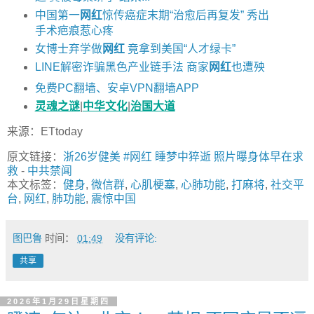
中国第一
网红
惊传癌症末期“治愈后再复发” 秀出
手术疤痕惹心疼
女博士弃学做
网红
竟拿到美国“人才绿卡”
LINE解密诈骗黑色产业链手法 商家
网红
也遭殃
免费PC翻墙、安卓VPN翻墙APP
灵魂之谜
|
中华文化
|
治国大道
来源：ETtoday
原文链接：
浙26岁健美 #网红 睡梦中猝逝 照片曝身体早在求
救
-
中共禁闻
本文标签：
健身
,
微信群
,
心肌梗塞
,
心肺功能
,
打麻将
,
社交平
台
,
网红
,
肺功能
,
震惊中国
图巴鲁
时间：
01:49
没有评论:
共享
2026年1月29日星期四