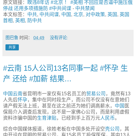
原文链接：
睽违8年访 #北京 ！ #英相 不回应是否逼中施压俄
停战 还用多项措施防 #中共间谍
-
中共禁闻
本文标签：
中共
,
中共间谍
,
中国
,
北京
,
对中政策
,
英国
,
英国
首相
,
英相
,
防中共
图巴鲁
时间：
04:49
没有评论:
共享
#云南 15人公司13名同事一起 #怀孕 生
产 还给 #加薪 结果…
中国
云南
省昆明市一家仅有15名员工的
贸易公司
，竟然有13
人先后
怀孕
，集中在同时段生产，而公司不仅没有在意她们
请产假无法上班，甚至在这之前还为她们调高薪水，
中国
医
保局介入调查后发现，这不是一家佛心公司，而是利用虚假
资料诈骗中国的
生育津贴
，已经到手上百万元
人民币
。
综合中国媒体报道，徐姓老板在中国多处开设空
壳公司
，其
中开设在昆明的贸易公司，有15名员工投保医保，其中13人