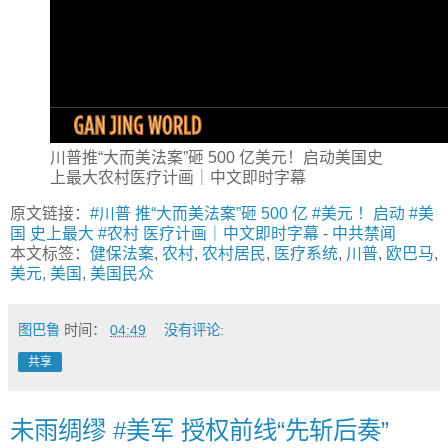
川普推“大而美法案”砸 500 亿美元！启动美国史
上最大农村医疗计画｜中文即时字幕
原文链接：
#川普 推“大而美法案”砸 500 亿 #美元 ！启动 #美
国 史上最大 #农村 医疗计画｜中文即时字幕
-
中共禁闻
本文标签：
健保法案
,
农村
,
农村居民
,
医疗系统
,
川普
,
欧巴马
,
美元
,
美国
,
美国民众
图巴鲁
时间：
04:49
没有评论:
共享
未雨绸缪 #美军 授权前线“先斩后奏”