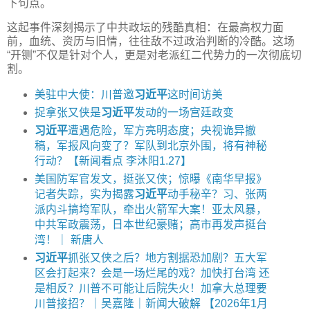
下句点。
这起事件深刻揭示了中共政坛的残酷真相：在最高权力面
前，血统、资历与旧情，往往敌不过政治判断的冷酷。这场
“开铡”不仅是针对个人，更是对老派红二代势力的一次彻底切
割。
美驻中大使：川普邀
习近平
这时间访美
捉拿张又侠是
习近平
发动的一场宫廷政变
习近平
遭遇危险，军方亮明态度；央视诡异撤
稿，军报风向变了？军队到北京外围，将有神秘
行动？【新闻看点 李沐阳1.27】
美国防军官发文，挺张又侠；惊曝《南华早报》
记者失踪，实为揭露
习近平
动手秘辛？习、张两
派内斗搞垮军队，牵出火箭军大案！亚太风暴，
中共军政震荡，日本世纪豪赌；高市再发声挺台
湾！｜ 新唐人
习近平
抓张又侠之后？地方割据恐加剧？五大军
区会打起来？会是一场烂尾的戏？加快打台湾 还
是相反？川普不可能让后院失火！加拿大总理要
川普接招？｜吴嘉隆｜新闻大破解 【2026年1月