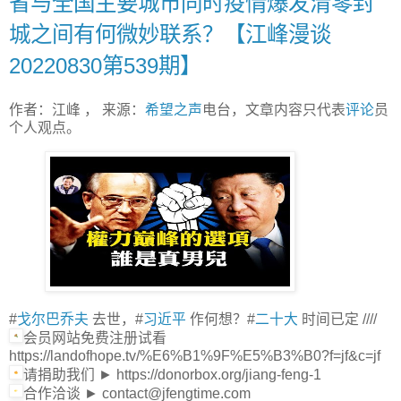
省与全国主要城市同时疫情爆发清零封
城之间有何微妙联系？【江峰漫谈
20220830第539期】
作者：江峰 ， 来源：
希望之声
电台，文章内容只代表
评论
员
个人观点。
#
戈尔巴乔夫
去世，#
习近平
作何想？#
二十大
时间已定 ////
会员网站免费注册试看
https://landofhope.tv/%E6%B1%9F%E5%B3%B0?f=jf&c=jf
请捐助我们 ► https://donorbox.org/jiang-feng-1
合作洽谈 ► contact@jfengtime.com