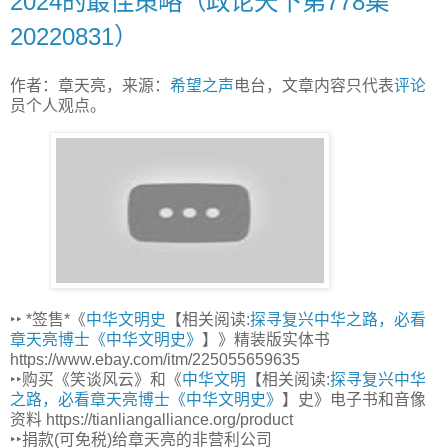
2024的最佳策略（政论天下第778集
20220831）
作者：章天亮，来源：
希望之声
电台，文章内容只代表
评论
员个人观点。
‣‣ *签售*《
中华文明史
【相关阅读:
探寻复兴中华之路，必看
章天亮博士《中华文明史》
】》精装版实体书
https://www.ebay.com/itm/225055659635
‣‣购买《笑谈风云》和《
中华文明
【相关阅读:
探寻复兴中华
之路，必看章天亮博士《中华文明史》
】史》电子书和音像
资料 https://tianliangalliance.org/product
‣‣捐款(可免税)给章天亮的非营利公司