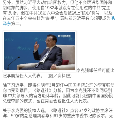
另外，虽然习近平大动作巩固权力，但他不会跟进华国锋和
胡耀邦的脚步，使用自1982年就没有在使用过的中共“党主
席”头衔，但在中共18届六中全会后被冠上“核心”称号，以及
在去年五中全会被封为“舵手”，意味着习近平有心想要成为
毛
泽东
第二。
李克强卸任后可能比
照李鹏担任人大代表。（图／资料照）
除了习近平，即将在明年3月卸任中国国务院总理的李克强动
向也受到瞩目，《路透社》分析，因为李克强还不到同级别
非 中共领导人的官方退休年龄，因此可能比照前中国国务院
总理李鹏的模式，留在常委会或担任人大代表。
关于李克强的接棒人选，《路透社》点名67岁的政协主席汪
洋、59岁的副总理胡春华和61岁的重庆市委书记陈敏尔。无