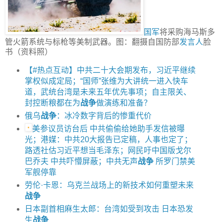
国军
将采购海马斯多
管火箭系统与标枪等美制武器。图：翻摄自国防部
发言人
脸
书（资料照）
【#热点互动】中共二十大会期发布，习近平继续
掌权似成定局；“国师”张维为大讲统一进入快车
道，武统台湾是未来五年优先事项；自主限关、
封控断粮都在为
战争
做演练和准备？
俄乌
战争
：冰冷数字背后的惨重代价
美参议员访台后 中共偷偷给她助手发信被曝
光；港媒：中共20大报告已定稿，人事也定了；
路透社估习近平想当毛泽东；网民吁中国版戈尔
巴乔夫 中共吓懵屏蔽；中共无声
战争
所罗门禁美
军舰停靠
劳伦·卡恩：乌克兰战场上的新技术如何重塑未来
战争
日本副首相麻生太郎：台湾如受到攻击 日本恐发
生
战争