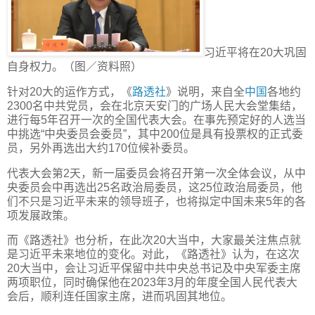
习近平将在20大巩固
自身权力。（图／资料照）
针对20大的运作方式，《
路透社
》说明，来自全
中国
各地约
2300名中共党员，会在北京天安门的广场人民大会堂集结，
进行每5年召开一次的全国代表大会。在事先预定好的人选当
中挑选“中央委员会委员”，其中200位是具有投票权的正式委
员，另外再选出大约170位候补委员。
代表大会第2天，新一届委员会将召开第一次全体会议，从中
央委员会中再选出25名政治局委员，这25位政治局委员，他
们不只是习近平未来的领导班子，也将拟定中国未来5年的各
项发展政策。
而《路透社》也分析，在此次20大当中，大家最关注焦点就
是习近平未来地位的变化。对此，《路透社》认为，在这次
20大当中，会让习近平保留中共中央总书记及中央军委主席
两项职位，同时确保他在2023年3月的年度全国人民代表大
会后，顺利连任国家主席，进而巩固其地位。