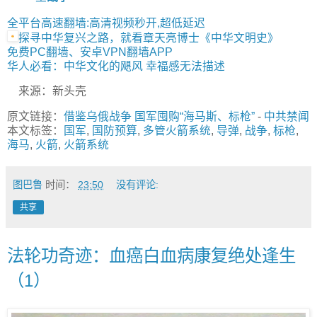
全平台高速翻墙:高清视频秒开,超低延迟
探寻中华复兴之路，就看章天亮博士《中华文明史》
免费PC翻墙、安卓VPN翻墙APP
华人必看：中华文化的飓风 幸福感无法描述
来源：新头壳
原文链接：
借鉴乌俄战争 国军囤购“海马斯、标枪”
-
中共禁闻
本文标签：
国军
,
国防预算
,
多管火箭系统
,
导弹
,
战争
,
标枪
,
海马
,
火箭
,
火箭系统
图巴鲁
时间：
23:50
没有评论:
共享
法轮功奇迹：血癌白血病康复绝处逢生
（1）