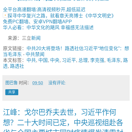
全平台高速翻墙:高清视频秒开,超低延迟
探寻中华复兴之路，就看章天亮博士《中华文明史》
免费PC翻墙、安卓VPN翻墙APP
华人必看：中华文化的飓风 幸福感无法描述
来源：三立
新闻
原文链接：
中共20大将登场！路透社估习近平“地位变化”：想
当毛泽东
-
中共禁闻
本文标签：
中共
,
中国
,
中央
,
习近平
,
总理
,
李克强
,
毛泽东
,
路
透
,
路透社
图巴鲁
时间：
09:50
没有评论:
共享
江峰：戈尔巴乔夫去世，习近平作何
想？二十大时间已定，中央巡视组赴各