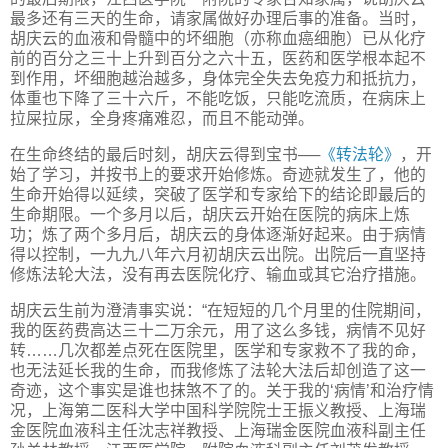
最多还有三天的生命，请家属做好办理后事的准备。当时，
胡庆云的血液和骨髓中的坏细胞（亦称血癌细胞）已从化疗
前的百分之三十上升到百分之六十五，医药和医学根本起不
到作用，坏细胞越治越多，身体完全失去免疫力和抵抗力，
体重也下降了三十六斤，不能吃饭，只能吃流质，在病床上
拉屎拉尿，全身疼痛难忍，而且不能动弹。
在生命终结的最后时刻，胡庆云得到宝书──
《转法轮》
，开
始了学习，并按书上的要求开始修炼。奇迹就发生了，他的
生命开始得以延续，突破了医学和专家给下的结论即最后的
生命期限。一个多月以后，胡庆云开始在医院的病床上炼
功；炼了两个多月后，胡庆云的身体逐渐好起来。由于病情
得以控制，一九九八年六月初胡庆云出院。出院后一直坚持
修炼法轮大法，没有再去医院化疗、输血或其它治疗措施。
胡庆云生前为澄清事实说：“在短短的几个月里的住院期间，
我的医药费高达三十二万余元，用了这么多钱，病情不见好
转……几次都差点死在医院里，医学和专家救不了我的命，
也无法延长我的生命，而我修炼了法轮大法后却创造了这一
奇迹，这个事实是谁也抹煞不了的。关于我的‘病情’和治疗情
况，上海第二医科大学中国科学院院士王振义教授、上海瑞
金医院血液科主任沈志祥教授、上海瑞金医院血液科副主任