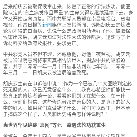
后来胡庆云被取保候审出来，恢复了正常的学法炼功，使医
院认定的“白血病发作且严重”的生命又得以继续延续下去，身
体又开始走向康复。而中共邪党人员却在南昌电视台、省电
视台、南昌日报等
新闻
媒体上发假新闻，诬陷胡庆云是炼法
轮功才得的白血病，谎说什么是政府用药治好了他。被取保
候审出来后，胡庆云知道对法轮大法的诬陷后，迅速写了上
诉材料交给政府及报社，要求更正。
中共邪党人员不但不理，还威胁他，对他日夜监视，胡庆云
被迫通过明慧网将事实真相告诉世人，揭露中共的诬陷迫
害，并于二零零一年一月十日被非法判以七年刑。二零零一
年三月二十二日胡庆云被当局迫害致死。
胡庆云生前在申诉信中说：“作为一个已被几个大医院判定必
死无疑的人，我已无意留恋什么……我真心希望你们能找一
些真正的修炼者谈一谈，看看他们到底在想什么，在干什
么，请你们相信，这些修炼者都是善良的人，是真正的好人
中的好人。如果我们真做错了什么，我们可以改正，但不至
于搞成这个样子，人类和历史将会怎样评说呢？”
患世界罕见绝症“恶网”等死 幸遇法轮功获重生
董淑兰，今年七十四岁，是吉林省吉林市昌邑区法轮功学