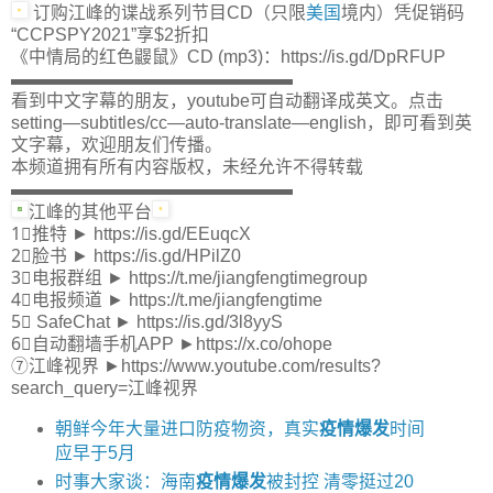
订购江峰的谍战系列节目CD（只限
美国
境内）凭促销码
“CCPSPY2021”享$2折扣
《中情局的红色鼹鼠》CD (mp3)：https://is.gd/DpRFUP
▬▬▬▬▬▬▬▬▬▬▬▬▬▬▬▬
看到中文字幕的朋友，youtube可自动翻译成英文。点击
setting—subtitles/cc—auto-translate—english，即可看到英
文字幕，欢迎朋友们传播。
本频道拥有所有内容版权，未经允许不得转载
▬▬▬▬▬▬▬▬▬▬▬▬▬▬▬▬
江峰的其他平台
1⃣推特 ► https://is.gd/EEuqcX
2⃣脸书 ► https://is.gd/HPilZ0
3⃣电报群组 ► https://t.me/jiangfengtimegroup
4⃣电报频道 ► https://t.me/jiangfengtime
5⃣ SafeChat ► https://is.gd/3l8yyS
6⃣自动翻墙手机APP ►https://x.co/ohope
⑦江峰视界 ►https://www.youtube.com/results?
search_query=江峰视界
朝鲜今年大量进口防疫物资，真实
疫情爆发
时间
应早于5月
时事大家谈：海南
疫情爆发
被封控 清零挺过20