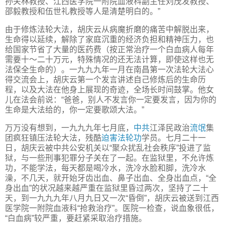
孙关林教授、江西医学院一附院血液科副主任刘茂发教授、
邵毅教授和伍世礼教授等人是清楚明白的。”
由于修炼法轮大法，胡庆云从病魔折磨的痛苦中解脱出来，
生命得以延续，解除了家庭沉重的经济负担和精神压力，也
给国家节省了大量的医药费（按正常治疗一个白血病人每年
需要十～二十万元，特殊情况的还无法计算，即使这样也无
法保全生命的）。一九九九年一月在南昌第一次法轮大法心
得交流会上，胡庆云第一个发言讲述自己修炼后的生命历
程，以及大法在他身上展现的奇迹，全场长时间鼓掌。他女
儿在法会前说：“爸爸，别人不发言你一定要发言，因为你的
生命是大法给的，你一定要歌颂大法。”
万万没有想到，一九九九年七月底，
中共
江泽民政治
流氓
集
团疯狂镇压法轮大法，残酷
迫害法轮功
学员。七月二十一
日，胡庆云被中共公安机关以“聚众扰乱社会秩序”投进了监
狱，与一些刑事犯罪分子关在了一起。在监狱里，不允许炼
功，不能学法，每天都是喝冷水，洗冷水脸和脚，洗冷水
澡，不几天，就开始牙齿出血、鼻子出血、全身出血点，“全
身出血”的状况越来越严重在监狱里昏过两次，坚持了二十
天，到一九九九年八月九日又一次“昏倒”，胡庆云被送到江西
医学院一附院血液科“抢救治疗”。医院一检查，说血象很低，
“白血病”较严重，要赶紧采取治疗措施。