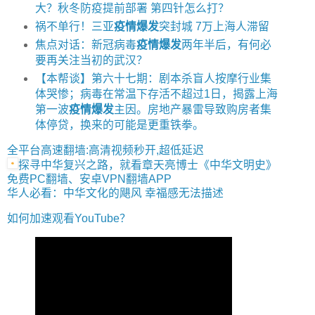
大？秋冬防疫提前部署 第四针怎么打？
祸不单行！三亚
疫情爆发
突封城 7万上海人滞留
焦点对话：新冠病毒
疫情爆发
两年半后，有何必
要再关注当初的武汉？
【本帮谈】第六十七期：剧本杀盲人按摩行业集
体哭惨；病毒在常温下存活不超过1日，揭露上海
第一波
疫情爆发
主因。房地产暴雷导致购房者集
体停贷，换来的可能是更重铁拳。
全平台高速翻墙:高清视频秒开,超低延迟
探寻中华复兴之路，就看章天亮博士《中华文明史》
免费PC翻墙、安卓VPN翻墙APP
华人必看：中华文化的飓风 幸福感无法描述
如何加速观看YouTube？