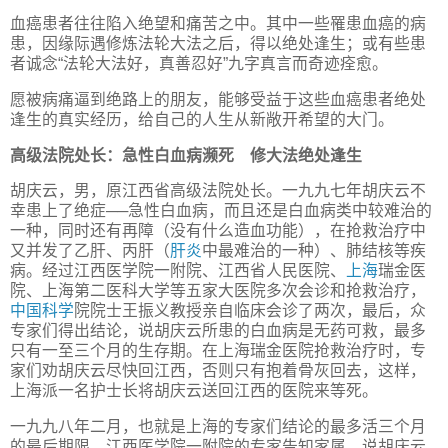
血癌患者往往陷入绝望和痛苦之中。其中一些罹患血癌的病
患，因缘际遇修炼法轮大法之后，得以绝处逢生；或有些患
者诚念“法轮大法好，真善忍好”九字真言而奇迹痊愈。
愿被病痛逼到绝路上的朋友，能够受益于这些血癌患者绝处
逢生的真实经历，给自己的人生从新敞开希望的大门。
高级法院处长：急性白血病濒死 修大法绝处逢生
胡庆云，男，原江西省高级法院处长。一九九七年胡庆云不
幸患上了绝症──急性白血病，而且还是白血病类中较难治的
一种，同时还有再障（没有什么造血功能），在抢救治疗中
又并发了乙肝、丙肝（
肝炎
中最难治的一种）、肺结核等疾
病。经过江西医学院一附院、江西省人民医院、
上海
瑞金医
院、上海第二医科大学等五家大医院多次会诊和抢救治疗，
中国
科学
院院士王振义教授亲自临床会诊了两次，最后，众
专家们得出结论，说胡庆云所患的白血病是无药可救，最多
只有一至三个月的生存期。在上海瑞金医院抢救治疗时，专
家们劝胡庆云尽快回江西，否则只有抱着骨灰回去，这样，
上海派一名护士长将胡庆云送回江西的医院来等死。
一九九八年二月，也就是上海的专家们结论的最多活三个月
的最后期限，江西医学院一附院的专家告知家属，说胡庆云