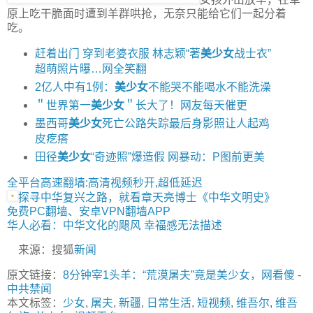
原上吃干脆面时遭到羊群哄抢，无奈只能给它们一起分着
吃。
赶着出门 穿到老婆衣服 林志颖“著
美少女
战士衣”
超萌照片曝…网全笑翻
2亿人中有1例：
美少女
不能哭不能喝水不能洗澡
＂世界第一
美少女
＂长大了！网友每天催更
墨西哥
美少女
死亡公路失踪最后身影照让人起鸡
皮疙瘩
田径
美少女
“奇迹照”爆造假 网暴动：P图前更美
全平台高速翻墙:高清视频秒开,超低延迟
探寻中华复兴之路，就看章天亮博士《中华文明史》
免费PC翻墙、安卓VPN翻墙APP
华人必看：中华文化的飓风 幸福感无法描述
来源：搜狐
新闻
原文链接：
8分钟宰1头羊：“荒漠屠夫”竟是美少女，网看傻
-
中共禁闻
本文标签：
少女
,
屠夫
,
新疆
,
日常生活
,
短视频
,
维吾尔
,
维吾