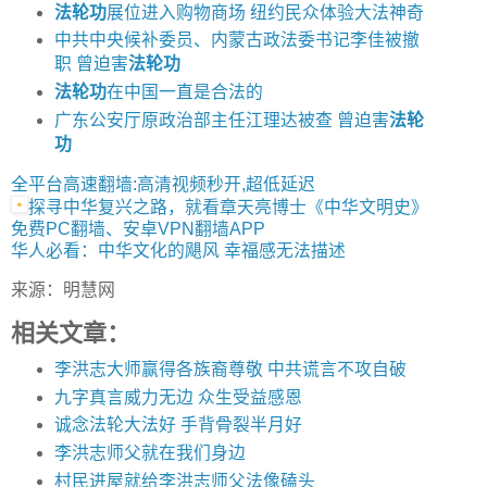
法轮功
展位进入购物商场 纽约民众体验大法神奇
中共中央候补委员、内蒙古政法委书记李佳被撤
职 曾迫害
法轮功
法轮功
在中国一直是合法的
广东公安厅原政治部主任江理达被查 曾迫害
法轮
功
全平台高速翻墙:高清视频秒开,超低延迟
探寻中华复兴之路，就看章天亮博士《中华文明史》
免费PC翻墙、安卓VPN翻墙APP
华人必看：中华文化的飓风 幸福感无法描述
来源：明慧网
相关文章：
李洪志大师赢得各族裔尊敬 中共谎言不攻自破
九字真言威力无边 众生受益感恩
诚念法轮大法好 手背骨裂半月好
李洪志师父就在我们身边
村民进屋就给李洪志师父法像磕头