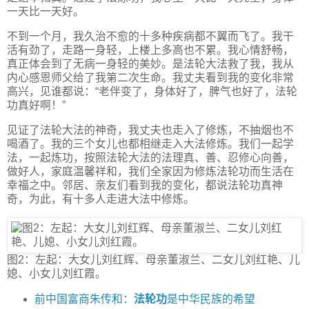
一天比一天好。
不到一个月，我久治不愈的十多种疾病都不翼而飞了。我干
活有劲了，走路一身轻，上楼上多高也不累。我心情舒畅，
真正体会到了无病一身轻的美妙。是法轮大法救了我，我从
内心感恩师父给了我第二次生命。我丈夫看到我的变化非常
高兴，见谁都说：“老伴变了，身体好了，脾气也好了，法轮
功真好啊！”
见证了法轮大法的神奇，我丈夫也走入了修炼，不抽烟也不
喝酒了。我的三个女儿也都相继走入大法修炼。我们一起学
法，一起炼功，按照法轮大法的法理真、善、忍修心向善，
做好人，家庭温馨祥和，我们全家因为修炼法轮功而生活在
幸福之中。邻居、亲友们看到我的变化，都说法轮功真神
奇，为此，有十多人走进大法中修炼。
图2：左起：大女儿刘红辉、母亲董淑兰、二女儿刘红艳、儿
媳、小女儿刘红霞。
前中国富商朱传和：
法轮功
是中华民族的希望