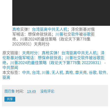
真枪
实弹！
台湾
驱离
中共
无人机
；泽伦斯基对俄
军喊话：想保命就快逃；
川普
社交
软件
被
谷歌
拒
绝，川普2024的最佳策略（政论天下第778集
20220831）天亮时分
原文链接：
天亮时分：真枪实弹！台湾驱离中共无人机；泽
伦斯基对俄军喊话：想保命就快逃；川普社交软件被谷歌拒
绝，川普2024的最佳策略（政论天下第778集 20220831）
-
中共禁闻
本文标签：
中共
,
台湾
,
川普
,
无人机
,
真枪
,
章天亮
,
谷歌
,
软件
,
驱离
图巴鲁
时间：
19:49
没有评论:
共享