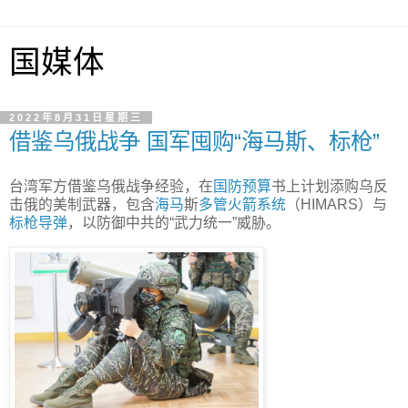
国媒体
2022年8月31日星期三
借鉴乌俄战争 国军囤购“海马斯、标枪”
台湾军方借鉴乌俄战争经验，在
国防预算
书上计划添购乌反
击俄的美制武器，包含
海马
斯
多管火箭系统
（HIMARS）与
标枪
导弹
，以防御中共的“武力统一”威胁。