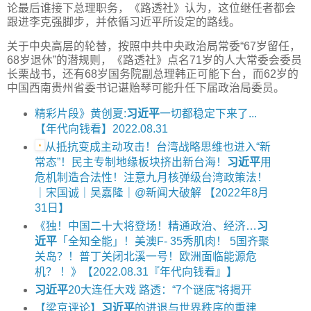
论最后谁接下总理职务，《路透社》认为，这位继任者都会
跟进李克强脚步，并依循习近平所设定的路线。
关于中央高层的轮替，按照中共中央政治局常委“67岁留任，
68岁退休”的潜规则，《路透社》点名71岁的人大常委会委员
长栗战书，还有68岁国务院副总理韩正可能下台，而62岁的
中国西南贵州省委书记谌贻琴可能升任下届政治局委员。
精彩片段》黄创夏:
习近平
一切都稳定下来了...
【年代向钱看】2022.08.31
从抵抗变成主动攻击！台湾战略思维也进入“新
常态”！民主专制地缘板块挤出新台海！
习近平
用
危机制造合法性！注意九月核弹级台湾政策法！
｜宋国诚｜吴嘉隆｜@新闻大破解 【2022年8月
31日】
《独！中国二十大将登场！精通政治、经济…
习
近平
「全知全能」！美澳F- 35秀肌肉！ 5国齐聚
关岛？！普丁关闭北溪一号！欧洲面临能源危
机？ ！》【2022.08.31『年代向钱看』】
习近平
20大连任大戏 路透：“7个谜底”将揭开
【梁京评论】
习近平
的进退与世界秩序的重建