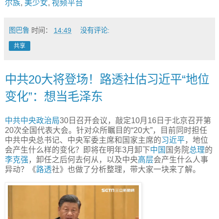
尔族
,
美少女
,
视频平台
图巴鲁
时间：
14:49
没有评论:
共享
中共20大将登场！路透社估习近平“地位
变化”：想当毛泽东
中共
中央
政治局
30日召开会议，敲定10月16日于北京召开第
20次全国代表大会。针对众所瞩目的“20大”，目前同时担任
中共中央总书记、中央军委主席和国家主席的
习近平
，地位
会产生什么样的变化？即将在明年3月卸下
中国
国务院
总理
的
李克强
，卸任之后何去何从，以及中央
高层
会产生什么人事
异动？《
路透
社》也做了分析整理，带大家一块来了解。