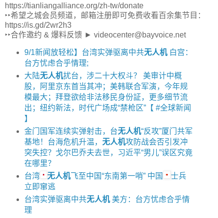
https://tianliangalliance.org/zh-tw/donate
‣‣希望之城会员频道，邮箱注册即可免费收看百余集节目：
https://is.gd/2wr2h3
‣‣合作邀约 & 爆料反馈 ► videocenter@bayvoice.net
9/1新闻放轻松】台湾实弹驱离中共
无人机
白宫：
台方忧虑合乎情理;
大陆
无人机
扰台，涉二十大权斗？ 美审计中概
股，阿里京东首当其冲；美韩联合军演，今年规
模最大；拜登欲给非法移民身份証，更多细节流
出；纽约新法，时代广场成“禁枪区”【 #全球新闻
】
金门国军连续实弹射击，台
无人机
“反攻”厦门共军
基地！台海危机升温，
无人机
攻防战会否引发冲
突失控？戈尔巴乔夫去世，习近平“男儿”误区究竟
在哪里？
台湾
无人机
飞至中国“东南第一哨” 中国
士兵
立即窜逃
台湾实弹驱离中共
无人机
美方：台方忧虑合乎情
理