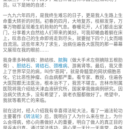
员。以下是她的自述：
一九九六年四月，是我终生难忘的日子，更是我人生路上生
命重大转折的时刻。初春的四月，大地复苏，枝柳发芽，万
事万物都呈现着生机勃勃的气息。春暖花开，人们都走出家
门，分享着大自然给人们带来的美好。可我却蜷曲着躺在床
上，叹息自己的生命即将走到尽头，就要抛下四个儿女而暗
自流泪。这些年来为了求生，治病住遍各大医院的那一幕幕
又展现在我的眼前……
我身患多种疾病：肺结核、
脓胸
（做大手术左侧摘除五根肋
骨）、
胆结石
、
肾结石
、
颈椎病
、游离肾等。最后，我又患
上了世界罕见的病，叫作“恶网”，就是骨髓里的网状细胞恶
化，它比恶性肿瘤、白血病都严重。看专家、教授，住遍各
大医院都无法医治，根本治不了，我苦不堪言。吉林市附属
医院将我介绍给天津血液研究所，国家拿我做病例研究。因
治病欠债太多，没有希望了，装老衣服都做好了。绝望中，
我就等着死亡的来临。
就在这时，经人介绍我有幸喜得法轮大法，看了一遍法轮功
主要著作《
转法轮
》后，我明白了人为什么来在世上，为什
么会得病，修心向善做好人的重要，明白了做人的真正目的
是返本归真。通过学法炼功，我心里一天比一天亮堂，身体