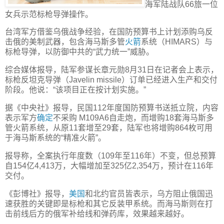
海军陆战队66旅一位
女兵示范标枪导弹操作。
台湾军方借鉴乌俄战争经验，在国防预算书上计划添购乌反
击俄的美制武器，包含海马斯多管
火箭
系统（HIMARS）与
标枪导弹，以防御中共的“武力统一”威胁。
综合媒体报导，陆军参谋长章元勋8月31日在记者会上表示，
标枪反坦克导弹（Javelin missile）订单已经进入生产和交付
阶段。他说：“该项目正在按计划实施。”
据《中央社》报导，民国112年度国防预算书送抵立院，内容
表示军方
确定
不采购 M109A6自走炮，而增购18套海马斯多
管火箭系统，从原11套增至29套，陆军也将增购864枚可用
于海马斯系统的“精准火箭”。
报导称，全案执行年度数（109年至116年）不变，但总预算
自154亿4,413万，大幅增加至325亿2,354万，预计在116年
交付。
《彭博社》报导，
美国
和北约官员皆表示，乌方阻止俄国迅
速获胜的关键即是标枪和其它反装甲系统。而海马斯则在打
击前线后方的俄军补给线和弹药库，效果越来越好。