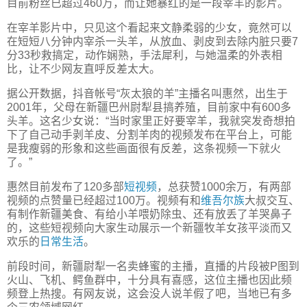
目前粉丝已超过460万，而让她暴红的是一段宰羊的影片。
在宰羊影片中，只见这个看起来文静柔弱的少女，竟然可以
在短短八分钟内宰杀一头羊，从放血、剥皮到去除内脏只要7
分33秒救搞定，动作娴熟，手法犀利，与她温柔的外表相
比，让不少网友直呼反差太大。
据公开数据，抖音帐号“灰太狼的羊”主播名叫惠然，出生于
2001年，父母在新疆巴州尉犁县搞养殖，目前家中有600多
头羊。这名少女说：“当时家里正好要宰羊，我就突发奇想拍
下了自己动手剥羊皮、分割羊肉的视频发布在平台上，可能
是我瘦弱的形象和这些画面很有反差，这条视频一下就火
了。”
惠然目前发布了120多部
短视频
，总获赞1000余万，有两部
视频的点赞量已经超过100万。视频有和
维吾尔族
大叔交互、
有制作新疆美食、有给小羊喂奶除虫、还有放丢了羊哭鼻子
的，这些短视频向大家生动展示一个新疆牧羊女孩平淡而又
欢乐的
日常生活
。
前段时间，新疆尉犁一名卖蜂蜜的主播，直播的片段被P图到
火山、飞机、鳄鱼群中，十分具有喜感，这位主播也因此频
频登上热搜。有网友说，这会没人说羊假了吧，当地已有多