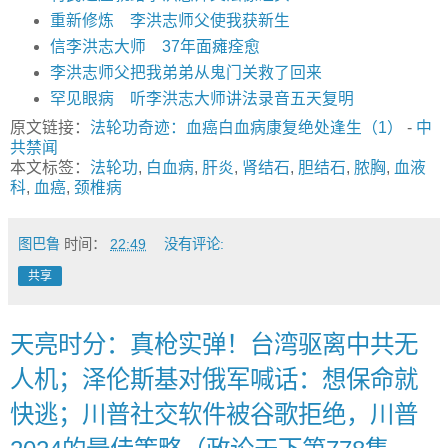
重新修炼 李洪志师父使我获新生
信李洪志大师 37年面瘫痊愈
李洪志师父把我弟弟从鬼门关救了回来
罕见眼病 听李洪志大师讲法录音五天复明
原文链接：
法轮功奇迹：血癌白血病康复绝处逢生（1）
-
中
共禁闻
本文标签：
法轮功
,
白血病
,
肝炎
,
肾结石
,
胆结石
,
脓胸
,
血液
科
,
血癌
,
颈椎病
图巴鲁
时间：
22:49
没有评论:
共享
天亮时分：真枪实弹！台湾驱离中共无
人机；泽伦斯基对俄军喊话：想保命就
快逃；川普社交软件被谷歌拒绝，川普