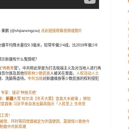
。
— 秦鹏 (@shijianxingzou)
点此链接观看视频或图片
平均降水量仅9.3毫米，较常年偏少4成，比2019年偏少8
预示新疆有什么冤情呢？
“
再教育
营”。中共称此举是为打击极端主义及对当地人进行再
维吾尔族及其他
穆斯林
少数民族
人被关在里面，
人权活动人士
磨、洗脑等虐待。
中共当局
对新疆维族等少数民族的权利侵犯
 专家：接近“种族灭绝”
录：
新疆
大雪 哈尔滨【冬天大雾】宜昌大水被淹 」惧怕
灌宜昌後 习近平亲自发出最高指示「人民至上 生命至
到工资！
被禁、环时等四党媒被定为外国使团、莫错怪川普他今
制裁中共新高潮