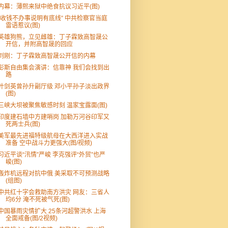
内幕：薄熙来狱中绝食抗议习近平(图)
“收钱不办事说明有底线” 中共检察官当庭
雷语惹议(图)
英雄狗熊，立见雌雄：丁子霖致高智晟公
开信，并附高智晟的回应
刘刚：丁子霖致高智晟公开信的内幕
彭斯自由集会演讲：信靠神 我们会找到出
路
叶剑英曾孙升副厅级 邓小平孙子淡出政界
(图)
三峡大坝被聚焦敏感时刻 温家宝露面(图)
印度建石墙中方建哨岗 加勒万河谷印军又
死两士兵(图)
美军最先进福特级航母在大西洋进入实战
准备 空中战斗力更强大(图/视频)
习近平谈“汛情”严峻 李克强评“外贸”也严
峻(图)
轰炸机远程对抗中俄 美采取不可预测战略
(组图)
中共红十字会救助南方洪灾 网友：三省人
均6分 淹不死被气死(图)
中国暴雨灾情扩大 25条河超警洪水 上海
全面戒备(图/2视频)