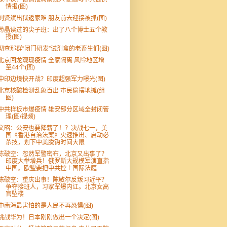
情报(图)
刘贤斌出狱返家难 朋友前去迎接被抓(图)
苟晶读过的尖子班：出了八个博士五个教
授(图)
彻查那群“闭门研发”试剂盒的老畜生们(图)
北京回龙观现疫情 全家隔离 风险地区增
至44个(图)
中印边境快开战？印度超强军力曝光(图)
北京核酸检测乱象百出 市民偷摆地摊(组
图)
中共样板市爆疫情 雄安部分区域全封闭管
理(图/视频)
文昭：公安也要降薪了！？决战七一，美
国《香港自治法案》火速推出、启动必
杀技，划下中美脱钩时间大限
陈破空：忽然军警密布，北京又出事了？
印度大举增兵！俄罗斯大规模军演直指
中国。欧盟要把中共控上国际法庭
陈破空：重庆出事！陈敏尔反叛习近平？
争夺接班人，习家军爆内讧。北京女高
官坠楼
中南海最害怕的是人民不再恐惧(图)
挑战华为！日本刚刚做出一个决定(图)