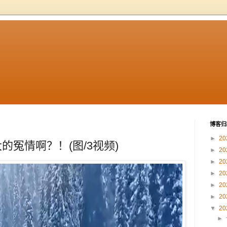
博客归
►
20
冤情啊？！(图/3视频)
►
20
►
20
►
20
►
20
►
20
▼
20
►