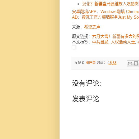
汉化？
新疆
当局逼维族人吃猪肉粽
安卓翻墙APP
、
Windows翻墙:Chrom
AD：搬瓦工官方翻墙服务Just My S
来源：
希望之声
原文链接：
六月大雪！新疆有多大的冤情
本文标签：
中共当局
,
人权活动人士
,
发帖者
图巴鲁
时间：
18:53
没有评论:
发表评论