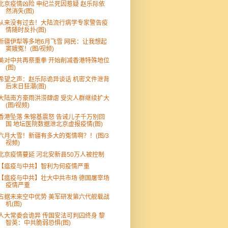
北京疫情凶险 申纪兰死因惹疑 赵乐际依
然消失(图)
从来没有过去！大陆流行病学专家警告疫
情随时反扑(图)
新疆伊犁等多地6月飞雪 网民：让我想起
窦娥冤！(图/视频)
美对中共再祭重拳 开始削减香港特殊地位
(图)
希望之声：赵乐际诡异谈话 机密文件泄背
后末日狂潮(图)
大陆南方豪雨洪涝肆虐 受灾人群继续扩大
(图/视频)
香港坠落 朱镕基震怒 告诫儿子千万别回
国 地坛医院数据泄北京虚报疫情(图)
六月大雪！新疆有多大的冤情啊？！(图/3
视频)
北京疫情蔓延 河北安新县50万人被控制
【瘟疫与中共】智利为何疫情严重
【瘟疫与中共】壮大中共市场 德国屠宰场
疫情严重
占据未来空中优势 美军研发第六代舰载战
机(图)
人大常委会诡异 传国安法可判囚终身 黎
智英：中共脆弱恐惧(图)