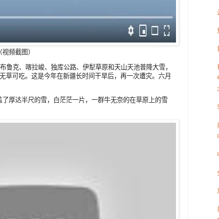
（视频截图）
音布鲁克、喀拉峻、独库公路、伊犁草原和天山天池普降大雪，
然无草可吃。这是今年在新疆长时间干旱后，再一次遭灾。六月
盖了厚达半尺的雪，白茫茫一片，一群牛无奈的在草原上的雪