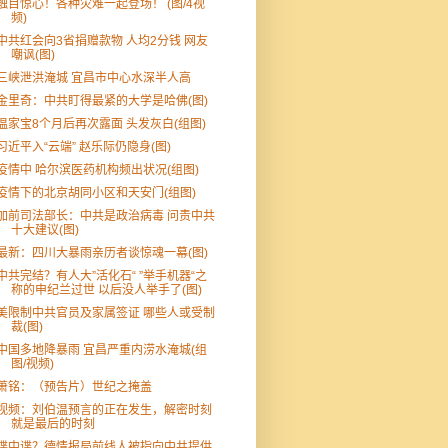
触目惊心！各种灾难一起登场！ (图/4视
频)
中共红会向3省捐赠款物 人均2分钱 网友
嘲讽(图)
三峡泄洪淹城 宜昌市中心水深半人高
金里奇：中共盯得最紧的大学是哈佛(图)
温家宝8个月后再次露面 头发灰白(组图)
习近平入“云端” 赵乐际仍隐身(图)
疫情中 哈尔滨医药机构频出状况(组图)
疫情下的北京胡同小区和天安门(组图)
加前司法部长：中共是政治病毒 问责中共
十大建议(图)
最新：四川大暴雨亲历者谈惊魂一幕(图)
中共完结？有人大”活化石“ ”举手机器“之
称的申纪兰过世 以后没人举手了(图)
美限制中共官员及家属签证 哪些人或受制
裁(图)
中国多地降暴雨 宜昌严重内涝水淹城(组
图/视频)
萧铭：（预告片）世纪之掩盖
视频：刘伯温预言的正在发生，解密时刻
就是最后的时刻
谍中谍？德情报局前线人被指向中共提供