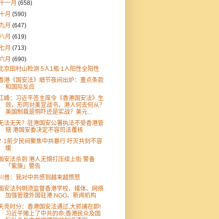
十一月
(658)
十月
(590)
九月
(647)
八月
(619)
七月
(713)
六月
(690)
北京田村山检测 5人1瓶 1人阳性全阳性
香港《国安法》细节夜间出炉：重点条款
和国际反应
江峰：习近平签主席令《香港国安法》生
效，形同对美宣战书，港人何去何从？
美国制裁是恫吓还是实战？美元...
无法无天？驻港国安公署执法不受香港管
辖 港国安委决定不容司法覆核
7·1前夕民间聚焦中共暴行 吁灭共刻不容
缓
国安法杀到 港人无惧打压续上街 警备
「紫旗」警告
川普：我对中共感到越来越愤怒
国安法列明须监督香港学校、媒体、网络
加强管理外国驻港 NGO、新闻机构
天亮时分：香港国安法通过,大抓捕在即!
习近平赌上了中共的命;香港民众及国