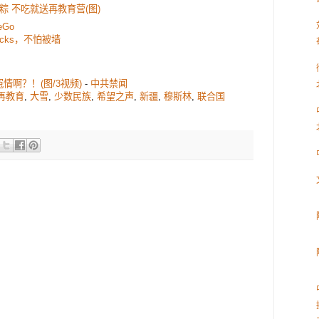
 不吃就送再教育营(图)
eGo
ocks，不怕被墙
啊？！(图/3视频)
-
中共禁闻
再教育
,
大雪
,
少数民族
,
希望之声
,
新疆
,
穆斯林
,
联合国