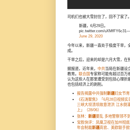
司机们也被大雪封住了，回不了家了
新疆，6月29日。
pic.twitter.com/uXMfFY6c31
June 29, 2020
今年以来，新疆一直处于极度干旱，全疆
成。
干旱之后，迎来的却是六月大雪，在
据报道，近年来，
中共
当局在新疆设立
教育。
联合国
专家称可能有超过百万
认为这些人在那里遭受到包括心理折
也包括经济上的剥削。
报告揭露中共强制
新疆
妇女节育
《石涛聚焦》「6月28日视频实
三峡大坝溃坝故意泄洪 江水倒
上」（28/06）
张林：
新疆
要乱 多地警察领不
宝胜快评：凤凰卫视在加州彻底
年会制裁
新疆
高官、美欧联手掀