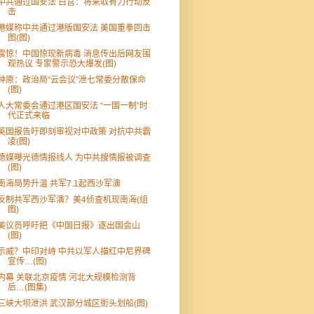
中共通过国安法 白宫：将采取有力行动反
击
港媒称中共通过港版国安法 美国重拳回击
图(图)
震惊！中国惊现新病毒 消息传出后网友围
观热议 专家警示恐大爆发(图)
钟原：政治局“云会议”泄七常委分散保命
(图)
人大常委会通过港区国安法 “一国一制”时
代正式来临
英国报告吁即刻审视对中政策 对抗中共霸
凌(图)
德媒曝光德情报线人 为中共搜情报被调查
(图)
南海局势升温 共军7.1起西沙军演
反制共军西沙军演？美4侦查机现南海(组
图)
美议员呼吁把《中国日报》逐出国会山
(图)
示威？中印对峙 中共以军人描红中尼界碑
宣传…(图)
内幕 关联北京疫情 河北大规模检测背
后…(图集)
三峡大坝泄洪 武汉部分城区街头划船(图)