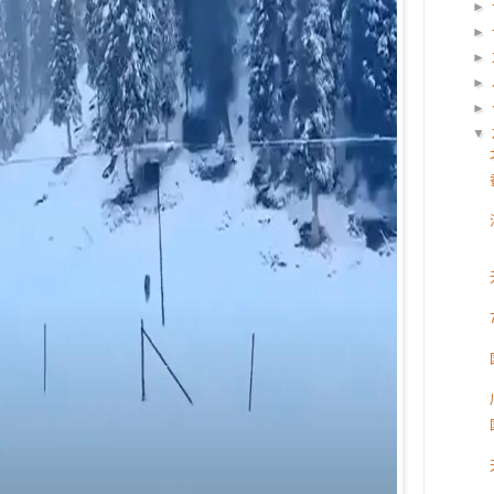
►
►
►
►
►
▼