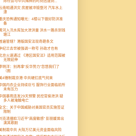
际社会与中共摊牌的时刻迅速到...
云南昭通洪灾 房屋被冲毁堕河 汽车水上
漂
重庆恐怖通知曝光：4楼以下做好防洪准
备
黄河入汛水库加大泄洪量 洪水一路杀到钱
塘江
普遍管辖？港版国安法现奇葩条文
申纪兰去世被强调一称号 孙政才也有
北京火速通过 《港区国安法》适用范围被
无限延伸
李明洋：别再拿“反华势力”忽悠我们了
（图
美4锤制裁京港 中共硬扛底气何来
中国内衣企业持续巨亏 服饰行业面临前所
未有压力
中国暴雨连发29天预警 民控官偷泄洪 疑
多人被淹触电亡
全文：关于中国威胁对美国官员实施签证
限制
刘克清撞脸习近平“高度敏感” 彭丽媛曾出
演其歌剧
美制裁中共 大陆万亿美元资金面临风险