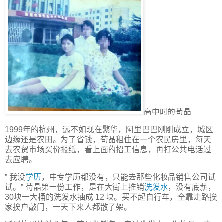
高中时的苟晶
1999年的杭州，远不如现在繁华，阿里巴巴刚刚成立，城区
边缘还是农田。为了省钱，苟晶租住在一个农民房里，每天
去农贸市场买份报纸，看上面的招工信息，再打公共电话过
去应聘。
” 我没
学历
，中专学历都没有，只能去那些化妆品销售公司试
试。” 苟晶第一份工作，是在大街上推销
洗发水
，没有底薪，
30块一大桶的洗发水抽成 12 块。买不起自行车，全靠走路挨
家挨户敲门，一天下来人都散了架。