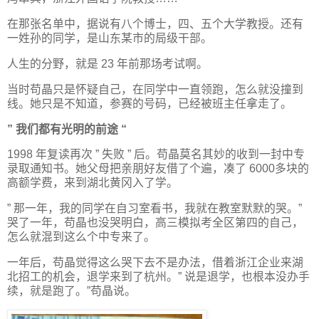
在那张名单中，据说有八个博士，四、五个大学教授。还有
一姓孙的同学，是山东某市的局级干部。
人生的分野，就是 23 年前那场考试啊。
当时苟晶只是怀疑自己，在同学中一直领跑，怎么就没撞到
线。她只是不知道，参赛的号码，已经被班主任拿走了。
” 我们都有光明的前途 “
1998 年复读再次 ” 失败 ” 后。苟晶莫名其妙的收到一封中专
录取通知书。她父母把亲朋好友借了个遍，凑了 6000多块的
高额学费，来到湖北黄冈入了学。
” 那一年，我的同学在自习室看书，我就在教室默默的哭。”
哭了一年，苟晶也没哭明白，高三模拟考全区第四的自己，
怎么就混到这么个中专来了。
一年后，苟晶觉得这么哭下去不是办法，借着浙江企业来湖
北招工的机会，退学来到了杭州。” 说是退学，也根本没办手
续，就是跑了。”苟晶说。