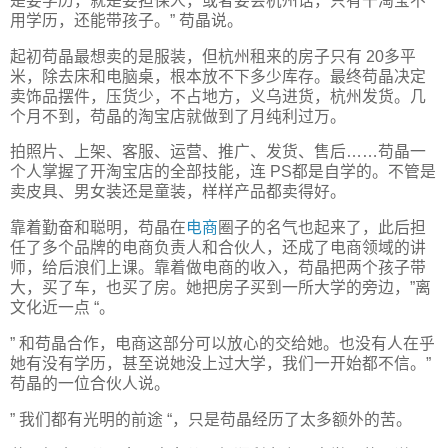
是要学历，就是要担保人，或者要会杭州话，只有干淘宝不
用学历，还能带孩子。” 苟晶说。
起初苟晶最想卖的是服装，但杭州租来的房子只有 20多平
米，除去床和电脑桌，根本放不下多少库存。最终苟晶决定
卖饰品摆件，压货少，不占地方，义乌进货，杭州发货。几
个月不到，苟晶的淘宝店就做到了月纯利过万。
拍照片、上架、客服、运营、推广、发货、售后……苟晶一
个人掌握了开淘宝店的全部技能，连 PS都是自学的。不管是
卖皮具、男女装还是童装，样样产品都卖得好。
靠着勤奋和聪明，苟晶在
电商
圈子的名气也起来了，此后担
任了多个品牌的电商负责人和合伙人，还成了电商领域的讲
师，给后浪们上课。靠着做电商的收入，苟晶把两个孩子带
大，买了车，也买了房。她把房子买到一所大学的旁边，”离
文化近一点 “。
” 和苟晶合作，电商这部分可以放心的交给她。也没有人在乎
她有没有学历，甚至说她没上过大学，我们一开始都不信。”
苟晶的一位合伙人说。
” 我们都有光明的前途 “，只是苟晶经历了太多额外的苦。