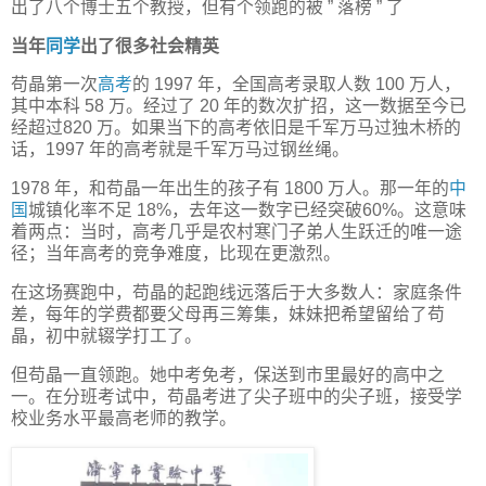
出了八个博士五个教授，但有个领跑的被 ” 落榜 ” 了
当年
同学
出了很多社会精英
苟晶第一次
高考
的 1997 年，全国高考录取人数 100 万人，
其中本科 58 万。经过了 20 年的数次扩招，这一数据至今已
经超过820 万。如果当下的高考依旧是千军万马过独木桥的
话，1997 年的高考就是千军万马过钢丝绳。
1978 年，和苟晶一年出生的孩子有 1800 万人。那一年的
中
国
城镇化率不足 18%，去年这一数字已经突破60%。这意味
着两点：当时，高考几乎是农村寒门子弟人生跃迁的唯一途
径；当年高考的竞争难度，比现在更激烈。
在这场赛跑中，苟晶的起跑线远落后于大多数人：家庭条件
差，每年的学费都要父母再三筹集，妹妹把希望留给了苟
晶，初中就辍学打工了。
但苟晶一直领跑。她中考免考，保送到市里最好的高中之
一。在分班考试中，苟晶考进了尖子班中的尖子班，接受学
校业务水平最高老师的教学。