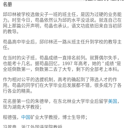
名册
邱印林被学校选做尖子一班的班主任，是因为过硬的业务能
力。时至今日，苟晶依然认为邱的水平没话说。就连自己在
网上那篇公开声明，苟晶也承认，语文功底依旧来自当初邱
的教导。
苟晶高中毕业后，邱印林还一路从班主任升到学校的教导主
任。
在当时的尖子班，苟晶成绩一直排名前列。就算偶尔失手，
也能考十几名。据苟晶回忆，1997 年高考，她的 ” 成绩 “是
全班倒数第一，倒数第二去了大专，剩下的全部考上本科。
作为相对公平的选拔机制，高考的确起到了筛选人才的作
用。苟晶的同学们在大学毕业后发展都不错，很多成为了各
行各业的精英。
花名册第一位的朱德举，在东北林业大学毕业后留学
美国
，
现为湖南大学教授；
程德强，
中国
矿业大学教授，博士生导师；
冯翠典，浙江外国语学院教授……