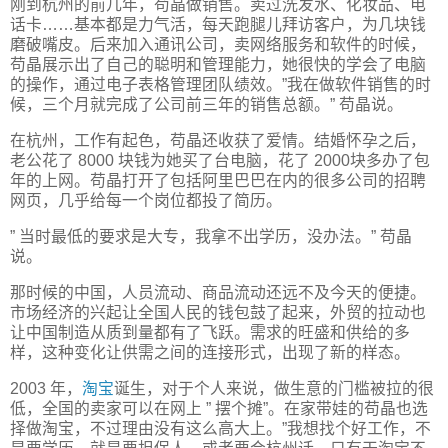
刚到杭州的前几年，苟晶做销售。卖过洗发水、化妆品、电
话卡……基本都是力气活，每天跑腿儿拜访客户，为几块钱
磨破嘴皮。后来加入通讯公司，卖网络服务和软件的时候，
苟晶展示出了自己的聪明和管理能力，她很快的学会了电脑
的操作，通过电子表格管理团队绩效。”我在做软件销售的时
候，三个月就完成了公司前三年的销售总额。” 苟晶说。
在杭州，工作有起色，苟晶还收获了爱情。结婚怀孕之后，
老公花了 8000 块钱为她买了台电脑，花了 2000块多办了包
年的上网。苟晶打开了包括阿里巴巴在内的很多公司的招聘
网页，几乎给每一个岗位都投了简历。
” 当时最低的要求是大专，我拿不出学历，没办法。” 苟晶
说。
那时候的中国，人员流动、商品流动还远不及今天的便捷。
市场经济的兴起让全国人民的钱包鼓了起来，外贸的拉动也
让中国制造从质到量都有了飞跃。需求的旺盛和供给的多
样，这种变化让供需之间的连接形式，出现了新的样态。
2003 年，
淘宝
诞生，对于个人来说，做生意的门槛被拉的很
低，全国的卖家可以在网上 ” 摆个摊”。在家带娃的苟晶也选
择做淘宝，不过理由没有这么高大上。”我想找个好工作，不