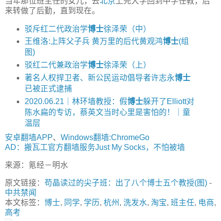
当年那位班主任的女儿，去
北京
上完大学回到中学任教，后
来转做了后勤，直到现在。
驳斥红二代政治学
博士
徐泽荣（中）
王维洛:上阵父子兵 黄万里的后代黄观鸿
博士
(组
图)
驳红二代兼政治学
博士
徐泽荣（上）
著名人权捍卫者、新公民运动倡导者许志永
博士
已被正式逮捕
2020.06.21｜林环墙教授：假
博士
躲开了Elliott对
陈水扁的专访，蔡英文当时心里是害怕的！｜童
温层
安卓翻墙APP
、
Windows翻墙:ChromeGo
AD：搬瓦工官方翻墙服务Just My Socks，不怕被墙
来源：氪经－明水
原文链接：
苟晶读过的尖子班：出了八个博士五个教授(图)
-
中共禁闻
本文标签：
博士
,
同学
,
学历
,
杭州
,
洗发水
,
淘宝
,
班主任
,
电商
,
高考