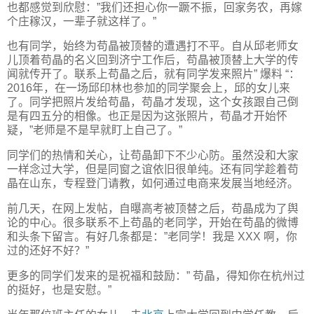
也都感觉到欣慰：”我们还担心你一蹶不振，回家务农，再嫁
个庄稼汉，一辈子就这样了。”
也有同学，始终为苟晶被顶替的遭遇打不平。自从邱老师女
儿顶着苟晶的名义回到济宁工作后，苟晶被顶替上大学的传
闻就传开了。联系上苟晶之后，就有同学发来照片” 爆料 “：
2016年，在一场邱印林也参加的同学聚会上，邱的女儿来
了。同学把照片发给苟晶，苟晶才发现，这个女孩跟自己倒
是有四五分的相像。也正是因为这张照片，苟晶才开始怀
疑，”老师是不是早就盯上自己了。”
同学们的热情和关心，让苟晶卸下不少心防。虽然没和大家
一样念过大学，但是同窗之谊依旧很单纯。还有同学趁着苟
晶在山东，专程登门请教，如何通过电商来发展当地经济。
前几天，在网上发帖，自曝高考被顶替之后，苟晶成为了舆
论的中心。很多联系不上苟晶的老同学，开始在苟晶的微博
和头条下留言。有好几条都是：”老同学！我是 XXX 啊，你
过的还好不好？”
更多的同学们发来的是祝福和鼓励：” 苟晶，得知你在杭州过
的挺好，也是安慰。”