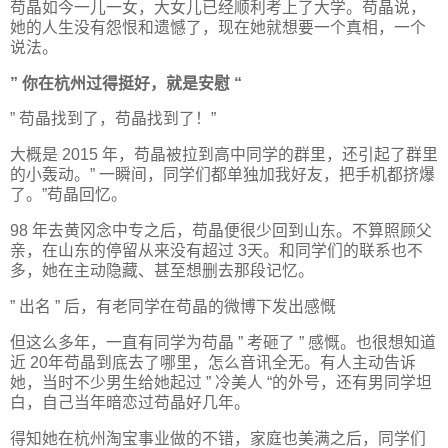
苟晶如今一儿一女，大女儿已经顺利考上了大学。苟晶说，
她的人生没有怨恨和遗憾了，现在她就想要一个真相，一个
说法。
” 你在杭州过得挺好，就是安慰 “
” 苟晶找到了，苟晶找到了！”
大概是 2015 年，苟晶被拉到高中同学的群里，还引起了群里
的小轰动。” 一瞬间，同学们都单独加我好友，把手机都挤爆
了。”苟晶回忆。
98 年去黄冈念中专之后，苟晶便很少回到山东。不算照顾父
亲，在山东的停留从来没有超过 3天。和同学们的联系也不
多，她在主动隐藏、甚至想删去那段记忆。
” 出名 ” 后，有老同学在苟晶的微博下发出感慨
但这么多年，一直有同学为苟晶 ” 考砸了 ” 感慨。也很想知道
近 20年苟晶到底去了哪里，怎么音讯全无。有人主动告诉
她，当时不少男生给她起过 ” 冷美人 “的外号，还有男同学坦
白，自己当年暗恋过苟晶好几年。
得知她在杭州淘宝事业做的不错，家庭也美满之后，同学们