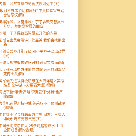
内幕：薄熙来狱中绝食抗议习近平(图)
“收钱不办事说明有底线” 中共检察官当庭
雷语惹议(图)
英雄狗熊，立见雌雄：丁子霖致高智晟公
开信，并附高智晟的回应
刘刚：丁子霖致高智晟公开信的内幕
彭斯自由集会演讲：信靠神 我们会找到出
路
叶剑英曾孙升副厅级 邓小平孙子淡出政界
(图)
三峡大坝被聚焦敏感时刻 温家宝露面(图)
印度建石墙中方建哨岗 加勒万河谷印军又
死两士兵(图)
美军最先进福特级航母在大西洋进入实战
准备 空中战斗力更强大(图/视频)
习近平谈“汛情”严峻 李克强评“外贸”也严
峻(图)
轰炸机远程对抗中俄 美采取不可预测战略
(组图)
中共红十字会救助南方洪灾 网友：三省人
均6分 淹不死被气死(图)
中国暴雨灾情扩大 25条河超警洪水 上海
全面戒备(图/2视频)