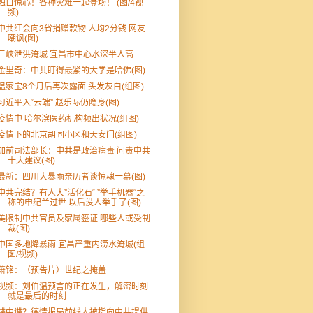
触目惊心！各种灾难一起登场！ (图/4视
频)
中共红会向3省捐赠款物 人均2分钱 网友
嘲讽(图)
三峡泄洪淹城 宜昌市中心水深半人高
金里奇：中共盯得最紧的大学是哈佛(图)
温家宝8个月后再次露面 头发灰白(组图)
习近平入“云端” 赵乐际仍隐身(图)
疫情中 哈尔滨医药机构频出状况(组图)
疫情下的北京胡同小区和天安门(组图)
加前司法部长：中共是政治病毒 问责中共
十大建议(图)
最新：四川大暴雨亲历者谈惊魂一幕(图)
中共完结？有人大”活化石“ ”举手机器“之
称的申纪兰过世 以后没人举手了(图)
美限制中共官员及家属签证 哪些人或受制
裁(图)
中国多地降暴雨 宜昌严重内涝水淹城(组
图/视频)
萧铭：（预告片）世纪之掩盖
视频：刘伯温预言的正在发生，解密时刻
就是最后的时刻
谍中谍？德情报局前线人被指向中共提供