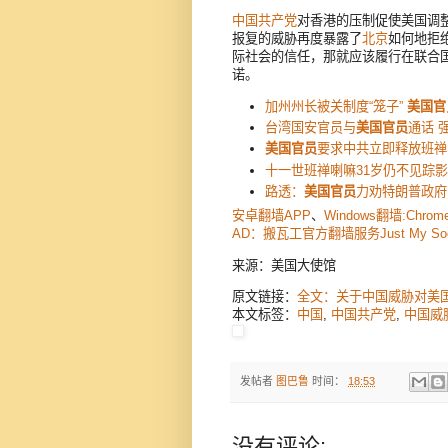
中国
共产党
对香港的压制促使美国调
报复的威胁再度暴露了
北京
如何地拒
际社会的信任，那就应该履行在联合国
诺。
加州州长被关制度“笼子”
美国官
台湾国安官员与
美国官员
通话 
美国官员
要求中共立即释放班禅
十一世班禅喇嘛31岁仍不见踪
路透：
美国官员
力劝特朗普政府
安卓翻墙APP
、
Windows翻墙:Chrom
AD：搬瓦工官方翻墙服务Just My S
来源：美国大使馆
原文链接：
全文：关于中国威胁对美
本文标签：
中国
,
中国共产党
,
中国威
发帖者
图巴鲁
时间：
18:53
没有评论: