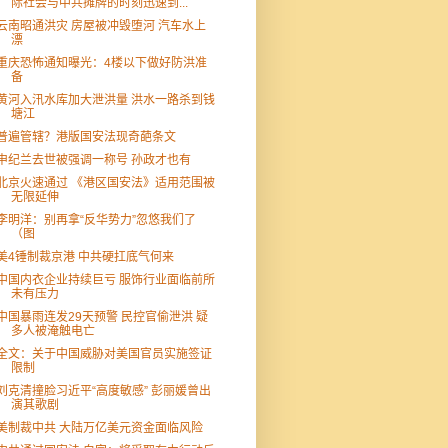
际社会与中共摊牌的时刻迅速到...
云南昭通洪灾 房屋被冲毁堕河 汽车水上
漂
重庆恐怖通知曝光：4楼以下做好防洪准
备
黄河入汛水库加大泄洪量 洪水一路杀到钱
塘江
普遍管辖？港版国安法现奇葩条文
申纪兰去世被强调一称号 孙政才也有
北京火速通过 《港区国安法》适用范围被
无限延伸
李明洋：别再拿“反华势力”忽悠我们了
（图
美4锤制裁京港 中共硬扛底气何来
中国内衣企业持续巨亏 服饰行业面临前所
未有压力
中国暴雨连发29天预警 民控官偷泄洪 疑
多人被淹触电亡
全文：关于中国威胁对美国官员实施签证
限制
刘克清撞脸习近平“高度敏感” 彭丽媛曾出
演其歌剧
美制裁中共 大陆万亿美元资金面临风险