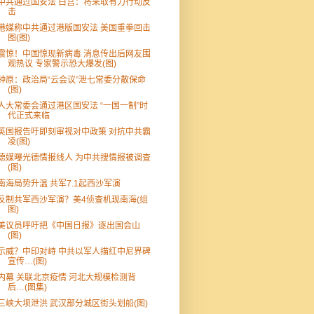
中共通过国安法 白宫：将采取有力行动反
击
港媒称中共通过港版国安法 美国重拳回击
图(图)
震惊！中国惊现新病毒 消息传出后网友围
观热议 专家警示恐大爆发(图)
钟原：政治局“云会议”泄七常委分散保命
(图)
人大常委会通过港区国安法 “一国一制”时
代正式来临
英国报告吁即刻审视对中政策 对抗中共霸
凌(图)
德媒曝光德情报线人 为中共搜情报被调查
(图)
南海局势升温 共军7.1起西沙军演
反制共军西沙军演？美4侦查机现南海(组
图)
美议员呼吁把《中国日报》逐出国会山
(图)
示威？中印对峙 中共以军人描红中尼界碑
宣传…(图)
内幕 关联北京疫情 河北大规模检测背
后…(图集)
三峡大坝泄洪 武汉部分城区街头划船(图)