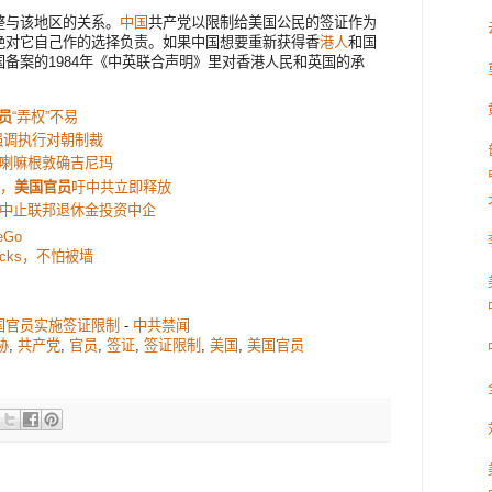
整与该地区的关系。
中国
共产党以限制给美国公民的签证作为
绝对它自己作的选择负责。如果中国想要重新获得香
港人
和国
备案的1984年《中英联合声明》里对香港人民和英国的承
员
“弄权”不易
强调执行对朝制裁
喇嘛根敦确吉尼玛
影，
美国官员
吁中共立即释放
中止联邦退休金投资中企
eGo
ocks，不怕被墙
国官员实施签证限制
-
中共禁闻
胁
,
共产党
,
官员
,
签证
,
签证限制
,
美国
,
美国官员