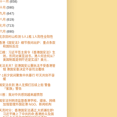
十一月
(658)
十月
(590)
九月
(647)
八月
(619)
七月
(713)
六月
(690)
北京田村山检测 5人1瓶 1人阳性全阳性
香港《国安法》细节夜间出炉：重点条款
和国际反应
江峰：习近平签主席令《香港国安法》生
效，形同对美宣战书，港人何去何从？
美国制裁是恫吓还是实战？美元...
无法无天？驻港国安公署执法不受香港管
辖 港国安委决定不容司法覆核
7·1前夕民间聚焦中共暴行 吁灭共刻不容
缓
国安法杀到 港人无惧打压续上街 警备
「紫旗」警告
川普：我对中共感到越来越愤怒
国安法列明须监督香港学校、媒体、网络
加强管理外国驻港 NGO、新闻机构
天亮时分：香港国安法通过,大抓捕在即!
习近平赌上了中共的命;香港民众及国