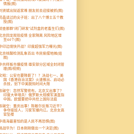
情报(图)
刘贤斌出狱返家难 朋友前去迎接被抓(图)
苟晶读过的尖子班：出了八个博士五个教
授(图)
彻查那群“闭门研发”试剂盒的老畜生们(图)
北京回龙观现疫情 全家隔离 风险地区增
至44个(图)
中印边境快开战？印度超强军力曝光(图)
北京核酸检测乱象百出 市民偷摆地摊(组
图)
中共样板市爆疫情 雄安部分区域全封闭管
理(图/视频)
文昭：公安也要降薪了！？决战七一，美
国《香港自治法案》火速推出、启动必
杀技，划下中美脱钩时间大限
陈破空：忽然军警密布，北京又出事了？
印度大举增兵！俄罗斯大规模军演直指
中国。欧盟要把中共控上国际法庭
陈破空：重庆出事！陈敏尔反叛习近平？
争夺接班人，习家军爆内讧。北京女高
官坠楼
中南海最害怕的是人民不再恐惧(图)
挑战华为！日本刚刚做出一个决定(图)