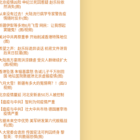
北京疫情凶险 申纪兰死因惹疑 赵乐际依
然消失(图)
从来没有过去！大陆流行病学专家警告疫
情随时反扑(图)
新疆伊犁等多地6月飞雪 网民：让我想起
窦娥冤！(图/视频)
美对中共再祭重拳 开始削减香港特殊地位
(图)
希望之声：赵乐际诡异谈话 机密文件泄背
后末日狂潮(图)
大陆南方豪雨洪涝肆虐 受灾人群继续扩大
(图/视频)
香港坠落 朱镕基震怒 告诫儿子千万别回
国 地坛医院数据泄北京虚报疫情(图)
六月大雪！新疆有多大的冤情啊？！(图/3
视频)
北京疫情蔓延 河北安新县50万人被控制
【瘟疫与中共】智利为何疫情严重
【瘟疫与中共】壮大中共市场 德国屠宰场
疫情严重
占据未来空中优势 美军研发第六代舰载战
机(图)
人大常委会诡异 传国安法可判囚终身 黎
智英：中共脆弱恐惧(图)