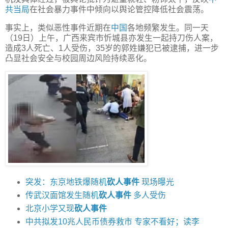
共当局
在社会暴力事件中倾向以舆论管控降低社会震荡。
事实上，类似恶性事件近期在
中国
各地频繁发生。同一天
（19日）上午，广西来宾市忻城县亦发生一起持刀伤人案，
造成3人死亡、1人受伤，35岁的郭姓嫌犯已被逮捕，进一步
凸显社会安全与校园周边风险持续恶化。
突发：东京地铁爆随机
砍人事件
现场曝光
传武汉面馆发生随机
砍人事件
多人受伤
北京小学又现
砍人事件
中共拟发10兆人民币债券救市 专家不看好；读李