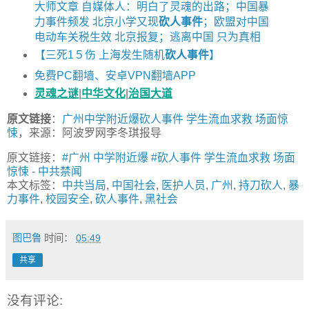
大师文章 自媒体人：明白了灵魂的出路；中国暴
力事件频发 北京小学又现
砍人事件
；欧盟对中国
电动车关税生效 北京报复；逃离中国 只为真相
【三死1５伤 上海发生随机
砍人事件
】
免费PC翻墙、安卓VPN翻墙APP
灵魂之谜
|
中华文化
|
治国大道
原文链接
：
广州中学附近爆砍人事件 学生流血求救 场面惊
悚
，来源：阿波罗网李冬琪报导
原文链接：
#广州 中学附近爆 #砍人事件 学生流血求救 场面
惊悚
-
中共禁闻
本文标签：
中共当局
,
中国社会
,
医护人员
,
广州
,
持刀砍人
,
暴
力事件
,
校园安全
,
砍人事件
,
黑社会
图巴鲁
时间：
05:49
共享
没有评论: