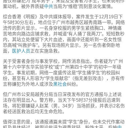
报仅称嫌犯为“成年男子”，未提及受害者为学生，也未说明作
案动机，被外界质疑
中共
当局为“维稳”而刻意淡化案情。
综合香港《明报》及中共媒体报导，案件发生于12月19日下
午5时30分左右，地点位于广州市越秀区越秀南路一带。网络
流传的影片显示，一名身穿校服的男学生紧捂胸口、神情痛
苦地奔向路边店铺求救，并喊道“有人捅了我两刀”。短短数秒
内，其站立处便留下大片血迹，画面中还能听到一名女性惊
恐高喊“叫救护车”。另有现场照片显示，另一名伤者倒卧地
面，
医护人员
正在实施急救。
关于受害者身份与事发学校，网传消息指出，伤者疑为“广州
第十六中学东华实验学校”或“广州第四十中学”的初中一年级
学生。事发初期，网络一度盛传这是“学生捅学生”的校园纠
纷，甚至有人形容为“学生版献忠”（指无差别攻击），亦有传
言称嫌犯为外地人或涉及
黑社会
纠纷。
但广州市公安局越秀分局当日深夜发布的官方通报与上述说
法存在明显出入。警方称，当天下午5时37分接报后迅速到
场，将犯罪嫌疑人赵某（男，34岁）当场抓获，并表示2名伤
者经送医救治后均无生命危险。
值得注意的是，该通报通篇未提“学生”身份，也未交代作案动
机及具体经过，被舆论批评为避重就轻、粉饰太平，反映
中