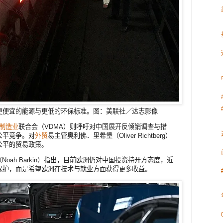
更便宜的能源与更低的环保标准。图：美联社／达志影像
制造业
联合会（VDMA）则呼吁对中国展开反倾销调查与措
公平竞争。对
外贸
易主管奥利佛．里希堡（Oliver Richtberg）
公平的贸易政策。
金（Noah Barkin）指出，目前欧洲仍对中国投资持开方态度，近
保护，而是希望欧洲在技术与就业方面获得更多收益。