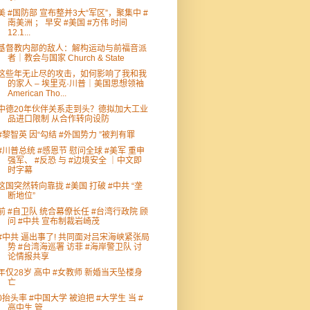
美 #国防部 宣布整并3大“军区”，聚集中 #
南美洲 ； 早安 #美国 #方伟 时间
12.1...
基督教内部的敌人：解构运动与前福音派
者｜教会与国家 Church & State
这些年无止尽的攻击，如何影响了我和我
的家人 – 埃里克·川普｜美国思想领袖
American Tho...
中德20年伙伴关系走到头？德拟加大工业
品进口限制 从合作转向设防
#黎智英 因“勾结 #外国势力 ”被判有罪
#川普总统 #感恩节 慰问全球 #美军 重申
强军、 #反恐 与 #边境安全 ｜中文即
时字幕
这国突然转向靠拢 #美国 打破 #中共 “垄
断地位”
前 #自卫队 统合幕僚长任 #台湾行政院 顾
问 #中共 宣布制裁岩崎茂
#中共 逼出事了! 共同面对吕宋海峡紧张局
势 #台湾海巡署 访菲 #海岸警卫队 讨
论情报共享
年仅28岁 高中 #女教师 新婚当天坠楼身
亡
0抬头率 #中国大学 被迫把 #大学生 当 #
高中生 管