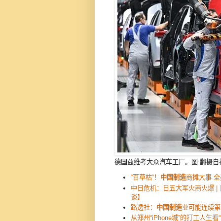
德国兹维考大众汽车工厂。图:翻摄自
“百草枯”！
中国制造
商摊大事 
中日危机：日五大军火商火爆 |
谈】
路透社：
中国制造
业可能连续第
从郑州“iPhone城”的打工人生看“