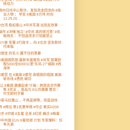
核动力
明州日托中心欺诈，发现资金回流向 #政
治人物 ； 早安 #美国 #方伟 时间
12.29.20...
#台湾 稳如泰山 #中共军演 出现反效果
操作 #冲绳 独立“ #中共 真的很可笑” #矢
板明夫 ：不怕选项多只怕被禁止
#川普 签署 #行政令 ，向 #北京 宣告新时
代来临
#国宝 的名义 藏不住的黑幕
#美国国防部 最新年度报告 #共军 部署射
程5000至8000公里“东风-27”威胁 #西
海岸
#姜昆 在 #美国 #豪宅 高唱我的祖国 美国
斩杀线 #愚民 破功
“让 #美国 健康起来”计画：跨部会合作聚
焦 #农业 、食品与 #公共健康 整合｜
中文即时字幕
#喜马拉雅山 ，不再是屏障，而是战场
传 #辉达 祭1优惠举措 #中企 爽买H200
4岁 #中国 #女童 全身 #红疹 确诊 #梅毒
#中共国 EUV #曼哈顿 计划 专家爆料：仅
有光源