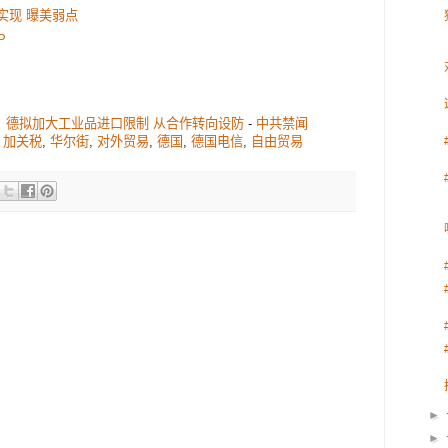
已实现 曝美弱点
P
？德拟加大工业品进口限制 从合作转向设防
-
中共禁闻
,
加关税
,
华尔街
,
对外贸易
,
德国
,
德国电信
,
自由贸易
►
►