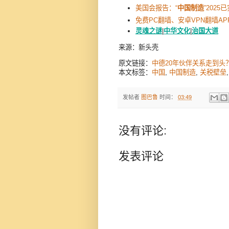
美国会报告：“
中国制造
”2025
免费PC翻墙、安卓VPN翻墙AP
灵魂之谜
|
中华文化
|
治国大道
来源：新头壳
原文链接：
中德20年伙伴关系走到头
本文标签：
中国
,
中国制造
,
关税壁垒
发帖者
图巴鲁
时间：
03:49
没有评论:
发表评论