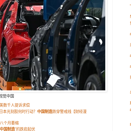
视觉中国
全美数千人提诉求偿
 日本光刻胶何时行动？
中国制造
跌穿警戒线【财经漫
八个月萎缩
中国制造
”的跌宕起伏