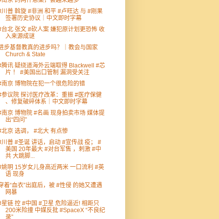
#南京 的两件悬案，会越来越多
#川普 斡旋 #非洲 和平 #卢旺达 与 #刚果
签署历史协议｜中文即时字幕
#台北 张文 #砍人案 嫌犯原计划更恐怖 收
入来源成谜
进步基督教真的进步吗？｜教会与国家
Church & State
#腾讯 疑绕道海外云端取得 Blackwell #芯
片 ！ #美国出口管制 漏洞受关注
#南京 博物院在犯一个很危险的错
#参议院 探讨医疗改革：重振 #医疗保健
、修复破碎体系｜中文即时字幕
#南京 博物院 #名画 现身拍卖市场 媒体提
出“四问”
#北京 选调， #北大 有点惨
#川普 #圣诞 讲话，启动 #宣传战 疫； #
美国 20年最大 #对台军售 ，刺激 #中
共 大跳脚...
#姚明 15岁女儿身高近两米 一口流利 #英
语 现身
穿着“血衣”出庭后，被 #性侵 的她又遭遇
网暴
#星链 控 #中国 #卫星 危险逼近! 相距只
200米险撞 中媒反批 #SpaceX “不良纪
录”