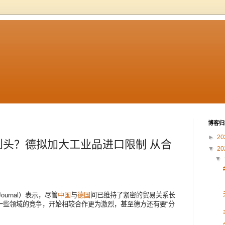
博客归
►
20
到头？德拟加大工业品进口限制 从合
▼
20
▼
t Journal）表示，尽管
中国
与
德国
间已维持了紧密的贸易关系长
一些领域的竞争，开始相较合作更为激烈，甚至德方还有要“分