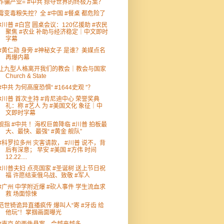
诈骗产业= #中共 掠夺世界的终极方案？
霉变毒粮失控？全 #中国 #餐桌 都危险了
#川普 #白宫 圆桌会议：120亿援助 #农民
聚焦 #农业 补助与经济稳定｜中文即时
字幕
#黄仁勋 身旁 #神秘女子 是谁？美媒点名
再爆内幕
让九型人格离开我们的教会｜教会与国家
Church & State
#中共 为何高度恐惧“ #1644史观 ”？
#川普 首次主持 #肯尼迪中心 荣誉奖典
礼：称 #艺人 为 #美国文化 象征｜中
文即时字幕
舰指 #中共 ！海权巨兽降临 #川普 拍板最
大、最快、最强“ #黄金 舰队”
#科罗拉多州 灾害请款， #川普 说不，背
后有深意； 早安 #美国 #方伟 时间
12.22....
#川普夫妇 点亮国家 #圣诞树 送上节日祝
福 许愿结束俄乌战、致敬 #军人
#广州 中学附近爆 #砍人事件 学生流血求
救 场面惊悚
范世锜诡异直播疯传 爆叫人“寄 #牙齿 给
他玩”！掌掴画面曝光