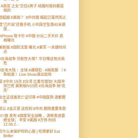
“ #高官 之女”交往6男子 结婚时爸妈都是
假的
想超越 #美国 ？ #中共国 崛起已戛然而止
登“刀片岩”还看手机 小伙踩空坠落40米悬
崖…
#iPhone 取卡针 #中国 炒出二手天价 真
相曝光
美新版 #国防法案 曝光 #美军 一关键时间
点
#台海战争 可能性大增？华日曝这地点高
危
#反攻大陆 ：全球 #通缉犯 - #闽南狼 （ #
陈柏源 ）Live Show演出现场
提 #中共 19次 #台湾 比重也增加! 大国冲
突已死 美新版NSS防 #台海战争 纳“优
先”
出生证误盖死亡证印章 #中国医院 道歉整
改
默认 #金正恩 这权利 #中共 删除重要条款
#川普 发布 #国家安全战略 ，清晰表述震
撼全球； 早安 #美国 #方伟 时间
12.06.2...
吃什么来保护你的心脏 | 吃得更好 Eat
Better