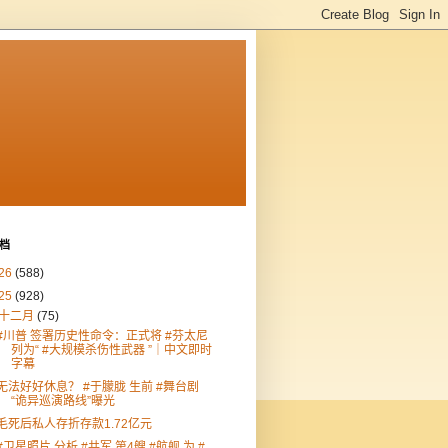
档
26
(588)
25
(928)
十二月
(75)
#川普 签署历史性命令：正式将 #芬太尼
列为“ #大规模杀伤性武器 ”｜中文即时
字幕
无法好好休息？ #于朦胧 生前 #舞台剧
“诡异巡演路线”曝光
毛死后私人存折存款1.72亿元
#卫星照片 分析 #共军 第4艘 #航舰 为 #