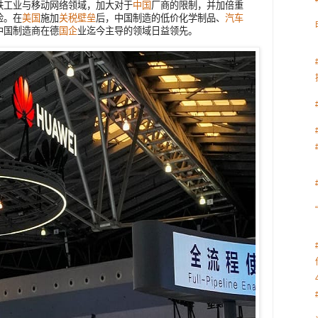
铁工业与移动网络领域，加大对于
中国
厂商的限制，并加倍重
险。在
美国
施加
关税壁垒
后，中国制造的低价化学制品、
汽车
中国制造商在德
国企
业迄今主导的领域日益领先。