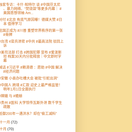
独家专访：卡什·帕特尔 谈 #中国芬太尼
、暴力网络、“焚烧袋”等更多内幕｜ #
美国思想领袖 Am...
对付 #北京 有底气原因曝！德媒大赞 #日
本 值得学习
这国正成为 #川普 重塑世界秩序的第一张
#骨牌
#台湾 4官兵泄密 #中共 #最高法院 驳回上
诉
#美司法部 打击 #跨国犯罪 宣布 #爱泼斯
坦 档案30天内分批释放｜中文即时字
幕
喊话 #习近平 #赖清德 ：愿助 #中国 解决
#经济问题
#安徽 小县办吐槽大会 被批“引蛇出洞”
#中国人 跨境 #汇款 迎史上最严格监管！
明年1月1日全面执行
#嫦娥 与 #蟾蜍
#贵州 #医科 大学惊传瓦斯外泄 数千学生
疏散
抵御200年一遇洪水？却在“偷工减料”
十一月
(72)
十月
(70)