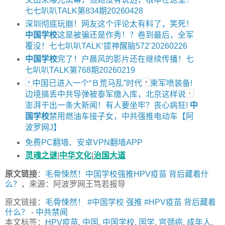
七七叭叭TALK第834期20260428
深圳彻底玩崩！网友这个评论太有料了，笑死！
中国学校
这是被骗还是作秀！？卷到最后，全军
覆没！七七叭叭TALK‘提神醒脑572’20260226
中国学校
完了！户晨风的影片还在继续传播！七
七叭叭TALK第768期20260219
中国已进入一个“Ｂ荒马乱”时代
柬军喷装备!
边境搞丢中共导弹被泰军缴入库，北京这样说
澎湃干出一条大新闻！有人要坐牢？丧心病狂!
中
国学校
禁用燃油车接子女，中共强推电动车【阿
波罗网J】
免费PC翻墙、安卓VPN翻墙APP
灵魂之谜
|
中华文化
|
治国大道
原文链接
：
毛骨悚然！中国学校强推HPV疫苗 背后藏着什
么？
，来源：阿波罗网王笃若报导
原文链接：
毛骨悚然！ #中国学校 强推 #HPV疫苗 背后藏着
什么？
-
中共禁闻
本文标签：
HPV疫苗
,
中国
,
中国学校
,
国学
,
宫颈癌
,
成年人
,