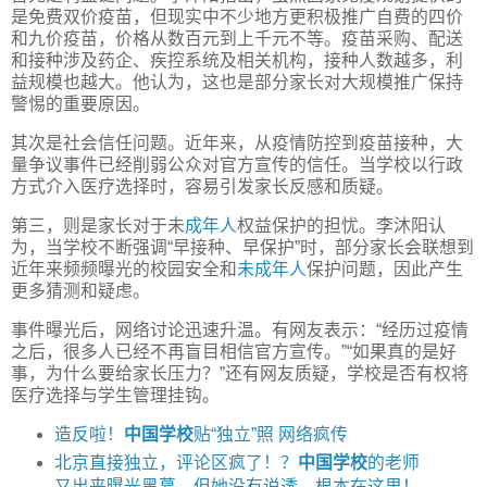
是免费双价疫苗，但现实中不少地方更积极推广自费的四价
和九价疫苗，价格从数百元到上千元不等。疫苗采购、配送
和接种涉及药企、疾控系统及相关机构，接种人数越多，利
益规模也越大。他认为，这也是部分家长对大规模推广保持
警惕的重要原因。
其次是社会信任问题。近年来，从疫情防控到疫苗接种，大
量争议事件已经削弱公众对官方宣传的信任。当学校以行政
方式介入医疗选择时，容易引发家长反感和质疑。
第三，则是家长对于未
成年人
权益保护的担忧。李沐阳认
为，当学校不断强调“早接种、早保护”时，部分家长会联想到
近年来频频曝光的校园安全和
未成年人
保护问题，因此产生
更多猜测和疑虑。
事件曝光后，网络讨论迅速升温。有网友表示：“经历过疫情
之后，很多人已经不再盲目相信官方宣传。”“如果真的是好
事，为什么要给家长压力？”还有网友质疑，学校是否有权将
医疗选择与学生管理挂钩。
造反啦！
中国学校
贴“独立”照 网络疯传
北京直接独立，评论区疯了！？
中国学校
的老师
又出来曝光黑幕，但她没有说透，根本在这里！