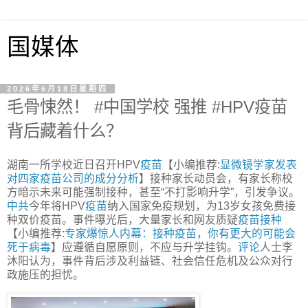
国媒体
2026年6月18日星期四
毛骨悚然！ #中国学校 强推 #HPV疫苗
背后藏着什么？
湖南一所学校近日召开HPV
疫苗
【小编推荐:
显微镜学家发表
对四家疫苗公司的成分分析
】接种家长动员会，有家长称校
方暗示未来可能强制接种，甚至“不打影响升学”，引发争议。
中共
今年将HPV
疫苗
纳入国家免疫规划，为13岁女孩免费接
种双价疫苗。事件曝光后，大量家长和网友质疑
疫苗接种
【小编推荐:
专家爆惊人内幕：接种疫苗，你有更大的可能会
死于病毒
】应遵循自愿原则，不应与升学挂钩。
评论
人士李
沐阳认为，事件背后涉及利益链、社会信任危机及公众对行
政施压的担忧。