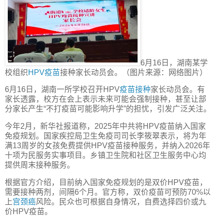
6月16日，湖南某学
校组织
HPV疫苗
接种家长动员会。（图片来源：网络图片）
6月16日，湖南一所学校召开HPV
疫苗接种
家长动员会。有
家长透露，校方在会上表示未来可能会强制接种，甚至让部
分家长产生“不打疫苗可能影响升学”的担忧，引发广泛关注。
今年2月，新华社报道称，2025年中共将HPV疫苗纳入国家
免疫规划。国家疾控局卫生免疫司司长李筱翠表示，将为年
满13周岁的女孩免费提供HPV疫苗接种服务，并纳入2026年
十项为民服务实事项目。乡镇卫生院和社区卫生服务中心均
提供周末接种服务。
根据官方介绍，目前纳入国家免疫规划的是双价HPV疫苗，
需要接种两剂，间隔6个月。官方称，双价疫苗可预防70%以
上
宫颈癌
风险。民众也可根据自身情况，自费选择四价或九
价HPV疫苗。