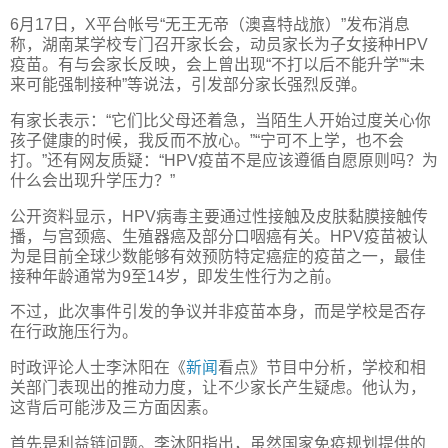
6月17日，X平台帐号“无王无帝（澳喜特战旅）”发布消息
称，湖南某学校专门召开家长会，动员家长为子女接种HPV
疫苗。有与会家长反映，会上曾出现“不打以后不能升学”“未
来可能强制接种”等说法，引发部分家长强烈反弹。
有家长表示：“它们比父母还着急，当陌生人开始过度关心你
孩子健康的时候，我反而不放心。”“宁可不上学，也不会
打。”还有网友质疑：“HPV疫苗不是应该遵循自愿原则吗？为
什么会出现升学压力？”
公开资料显示，HPV病毒主要通过性接触及皮肤黏膜接触传
播，与宫颈癌、生殖器癌及部分口咽癌有关。HPV疫苗被认
为是目前全球少数能够有效预防特定癌症的疫苗之一，最佳
接种年龄通常为9至14岁，即发生性行为之前。
不过，此次事件引发的争议并非疫苗本身，而是学校是否存
在行政施压行为。
时政评论人士李沐阳在《
新闻
看点》节目中分析，学校和相
关部门表现出的推动力度，让不少家长产生疑虑。他认为，
这背后可能涉及三方面因素。
首先是利益链问题。李沐阳指出，虽然国家免疫规划提供的