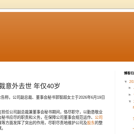
博客归
▼
20
总裁意外去世 年仅40岁
►
►
布公告称，公司副总裁、董事会秘书郭智超女士于2026年6月19日
▼
在担任公司副总裁兼董事会秘书期间，恪尽职守，以勤恳敬业
会秘书应尽的职责和义务，在保障公司董事会规范运作、
公司
展等方面发挥了突出的作用，尽职尽责地维护公司及
股东
的整
献。