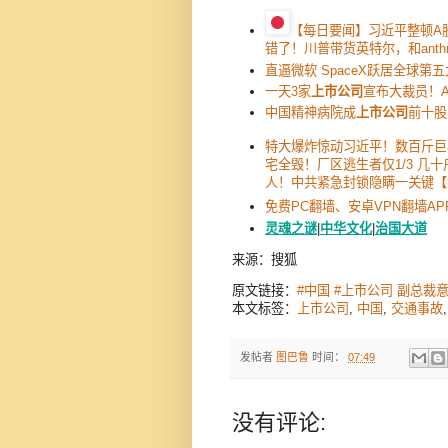
【每日要闻】习近平整顿A股
错了！川普带货英特尔，和anthro
直逼微软 SpaceX跃居全球第五
一天3家
上市公司
宣布大裁员！A
中国精神病院成
上市公司
前十股
特大爆炸惊动习近平！数百斤巨
宅全毁！厂区逃生者仅1/3 几
人！中共紧急封锁隐瞒一关键【
免费PC翻墙、安卓VPN翻墙AP
灵魂之谜
|
中华文化
|
治国大道
来源：搜狐
原文链接：
#中国 #上市公司 副总裁意
本文标签：
上市公司
,
中国
,
交通事故
发帖者
图巴鲁
时间：
07:49
没有评论: