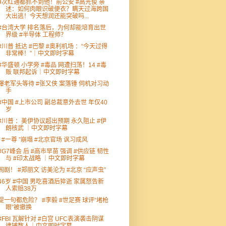
9次红通都抓不到他！前公安 #高光俊 亲
述：如何肉眼识破便衣？瞒天过海跨国
大出逃！今天想润还能突破吗...
#台湾大学 排名落后，为何却能培育出世
界级 #半导体 工程师？
#川普 抵达 #巴黎 #奥利机场 ：“今天过得
非常棒！”｜中文即时字幕
#华盛顿 小学旁 #毒品 网遭扫荡！14 #毒
贩 联邦起诉｜中文即时字幕
爆老军头等待 #张又侠 案落锤 伺机对习动
手
#中国 #上市公司 副总裁意外去世 年仅40
岁
#川普 ：美伊协议超出预期 永久阻止 #伊
朗核武 ｜中文即时字幕
“ #一尊 ”崩塌 #北京官场 讽习成风
#G7峰会 后 #高市早苗 强调 #供应链 韧性
与 #印太战略 ｜中文即时字幕
闹剧！ #郑丽文 访美沦为 #北京 “应声虫”
46岁 #中国 男吃喜酒后猝逝 家属怒告新
人索赔38万
提一句都危险？ #李毅 #世足赛 球评“堵枪
眼”被撤换
#FBI 瓦解针对 #白宫 UFC表演袭击阴谋