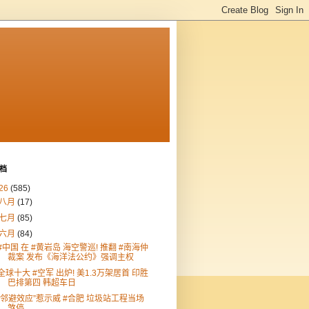
档
26
(585)
八月
(17)
七月
(85)
六月
(84)
#中国 在 #黄岩岛 海空警巡! 推翻 #南海仲
裁案 发布《海洋法公约》强调主权
全球十大 #空军 出炉! 美1.3万架居首 印胜
巴排第四 韩超车日
“邻避效应”惹示威 #合肥 垃圾站工程当场
煞停