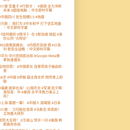
#川普 签量子 #行政令 ： #美国 全力冲刺
未来 #超级电脑 ｜中文即时字幕
#中国四川 发生规模5.5 #地震
#万斯 ：我们为 #中东和平 打下坚实地基
｜中文即时字幕
《给阿嬷的 #情书 》 在 #新加坡 掀起 #身
份认同 “大辩论”
JNS政策高峰会： #内塔尼亚胡 揭 #以色
列 新安全战略 ｜中文即时字幕
#华为 中兴恐彻底出局 #Google Meta爽
拿快速通关
全网恐慌！ #中国家长 连夜带孩子抽血检
查
58岁 #中国 #侨联 副主席去世 网传患上抑
郁
#福建 舰穿台海！31国环太 #军演 前夕精
准现身：中 #美西 太平洋角力谁占上
风？
#上海 震撼一幕！ #中国人 高喊挺 #日本
#川普 ：习可能在说谎 #马斯克 突变脸！
立场重大转折
攻防大反转！ #王岐山 惊天一问 #美国 刷
新致命杀招