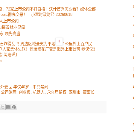
，72家
上市公司
不打自招！沃什首秀怎么看？媒体全都
pic彻底交恶！｜小翠时政财经 20260618
大
上市公司
I摧毁就业显露
东 领先高盛
石炸得乱飞 周边区域全夷为平地
1公里外上百户民
十户人家集体失联！惊爆烟花厂竟是海外
上市公司
参保仅3
新闻速递】
P
外去世 年仅40岁
-
中共禁闻
,
公司治理
,
创业板
,
机器人
,
永久居留权
,
深圳市
,
董事长