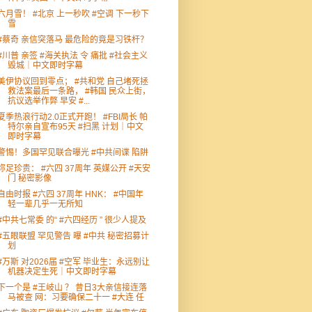
六月雪！ #北京 上一秒吹 #空调 下一秒下
雪
#蔡奇 亲信突落马 最危险的竟是习铁杆？
#川普 亲签 #海关执法 令 痛批 #社会主义
毁城｜中文即时字幕
美伊协议回到零点； #共和党 自己堵死拯
救法案最后一条路， #韩国 民众上街，
抗议选举作弊 早安 #...
夏季热浪行动2.0正式开跑！ #FBI局长 帕
特尔亲自宣布95天 #扫黑 计划｜中文
即时字幕
警惕！多国罕见联合曝光 #中共间谍 陷阱
弥足珍贵： #六四 37周年 英媒公开 #天安
门 秘密影像
自由时报 #六四 37周年 HNK： #中国年
轻一辈几乎一无所知
#中共七常委 的“ #六四经历 ” 很少人提及
#五眼联盟 罕见警告 曝 #中共 秘密招募计
划
#万斯 对2026届 #空军 毕业生：永远别让
机器决定生死｜中文即时字幕
下一个是 #王岐山 ？ 昔日3大亲信接连落
马被查 网：习要确保二十一 #大连 任