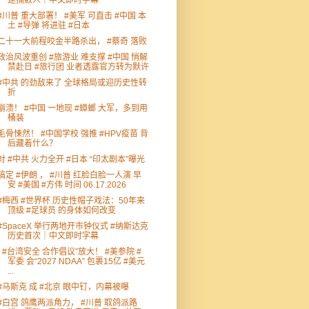
逮捕数人｜中文即时字幕
#川普 重大部署！ #美军 可直击 #中国 本
土 #导弹 将进驻 #日本
二十一大前程咬金半路杀出， #蔡奇 落败
政治风波重创 #旅游业 难支撑 #中国 悄解
禁赴日 #旅行团 业者透露官方转为默许
#中共 的劲敌来了 全球格局或迎历史性转
折
崩溃！ #中国 一地现 #蟑螂 大军，多到用
桶装
毛骨悚然！ #中国学校 强推 #HPV疫苗 背
后藏着什么？
对 #中共 火力全开 #日本 “印太剧本”曝光
搞定 #伊朗 ， #川普 红脸白脸一人演 早
安 #美国 #方伟 时间 06.17.2026
#梅西 #世界杯 历史性帽子戏法：50年来
顶级 #足球员 的身体如何改变
#SpaceX 举行两地开市钟仪式 #纳斯达克
历史首次｜中文即时字幕
“ #台湾安全 合作倡议”放大！ #美参院 #
军委 会“2027 NDAA” 包裹15亿 #美元
...
#马斯克 成 #北京 眼中钉，内幕被曝
#白宫 鸽鹰两派角力， #川普 取鸽派路