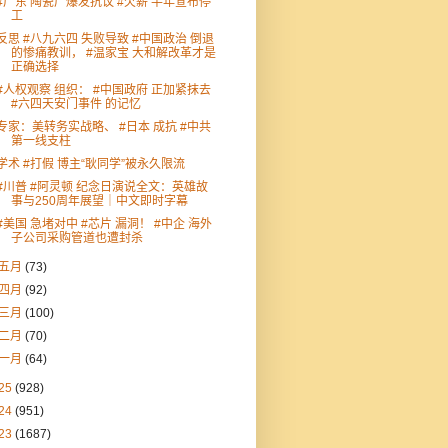
#广东 陶瓷厂爆发抗议 #欠薪 半年宣布停
工
反思 #八九六四 失败导致 #中国政治 倒退
的惨痛教训， #温家宝 大和解改革才是
正确选择
#人权观察 组织： #中国政府 正加紧抹去
#六四天安门事件 的记忆
专家：美转务实战略、 #日本 成抗 #中共
第一线支柱
学术 #打假 博主“耿同学”被永久限流
#川普 #阿灵顿 纪念日演说全文：英雄故
事与250周年展望｜中文即时字幕
#美国 急堵对中 #芯片 漏洞！ #中企 海外
子公司采购管道也遭封杀
五月
(73)
四月
(92)
三月
(100)
二月
(70)
一月
(64)
25
(928)
24
(951)
23
(1687)