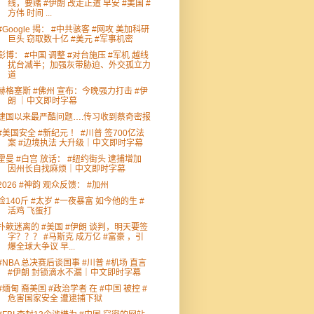
线，要赌 #伊朗 改走正道 早安 #美国 #
方伟 时间 ...
#Google 揭： #中共骇客 #网攻 美加科研
巨头 窃取数十亿 #美元 #军事机密
彭博： #中国 调整 #对台施压 #军机 越线
扰台减半；加强灰带胁迫、外交孤立力
道
赫格塞斯 #佛州 宣布：今晚强力打击 #伊
朗 ｜中文即时字幕
建国以来最严酷问题….传习收到蔡奇密报
#美国安全 #新纪元 ！ #川普 签700亿法
案 #边境执法 大升级｜中文即时字幕
霍曼 #白宫 放话： #纽约街头 逮捕增加
因州长自找麻烦｜中文即时字幕
2026 #神韵 观众反馈： #加州
捡140斤 #太岁 #一夜暴富 如今他的生 #
活鸡 飞蛋打
扑簌迷离的 #美国 #伊朗 谈判，明天要签
字？？？ #马斯克 成万亿 #富豪 ，引
爆全球大争议 早...
#NBA 总决赛后谈国事 #川普 #机场 直言
#伊朗 封锁滴水不漏｜中文即时字幕
#缅甸 裔美国 #政治学者 在 #中国 被控 #
危害国家安全 遭逮捕下狱