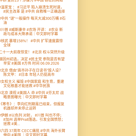
#FBI 查封13个涉嫌为 #中国 窃密的网站
#温家宝 ： #习近平 陷入崩溃生死时速，
#民主改革 是 #中共 自救唯一正确选择
#中共 “谜”一般操作 每天大减300万桶 #石
油
#川普 #威斯康辛 #农场 开讲： #农业 新
政与成本大降承诺｜中文即时字幕
#核武 暴增158%！ #中共 扩军速度震惊
全球
二十一大前夜惊变！ #北京 权斗突然升级
缅因州初选，决定 #民主党 参院是否有望
早安 #美国 #方伟 时间 06.09.2026
#北京 借由“高市孙子在日读书”毁人设？
陈文甲： #日本 年轻人仍挺高市
#女权主义 摧毁 #中国家庭 和生育，重建
文化根基才能拯救 #中华民族
#北京 漠视 #美国人 命 #中共 #芬太尼 战
略意图曝光｜中文即时字幕
《寒冬》：李向红刑期虽已结束，但报复
机器却并未停止运转
#伊朗 #以色列 对射， #川普 叫也不停；
#加州 选举Pratt落选，引发全国愤怒；
拯救 #美...
#六四 37周年 CECC痛批 #中共 海外长臂
伸向 #美国 ｜中文即时字幕