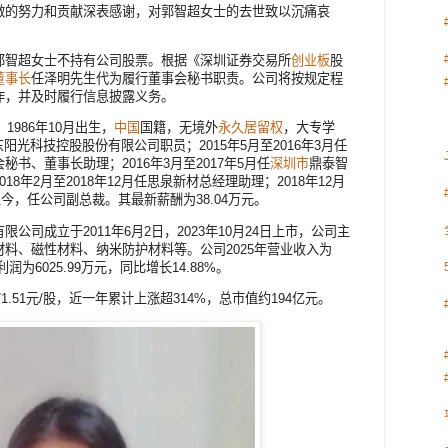
做的努力和贡献深表感谢，对郭智超女士的去世致以沉痛哀
郭智超女士不持有公司股票。根据《深圳证券交易所
创业板
股
董事长
任泽明先生代为履行董事会秘书职责。公司将按规定程
作，并及时履行信息披露义务。
1986年10月出生，
中国
国籍，无境外
永久居留权
，大专学
东东阳光科技控股股份有限公司职员；2015年5月至2016年3月任
秘书、董事长助理；2016年3月至2017年5月任
深圳市
鼎泰智
8年2月至2018年12月任思泉新材总经理助理；2018年12月
至今，任公司副总裁。其最新薪酬为38.04万元。
司成立于2011年6月2日，2023年10月24日上市，公司主
料、磁性材料、纳米防护材料等。公司2025年营业收入为
利润为6025.99万元，同比增长14.88%。
1.51元/股，近一年累计上涨超314%，总市值约194亿元。