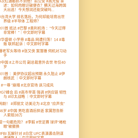
9次红通都抓不到他！前公安 #高光俊 亲
述：如何肉眼识破便衣？瞒天过海跨国
大出逃！今天想润还能突破吗...
#台湾大学 排名落后，为何却能培育出世
界级 #半导体 工程师？
#川普 抵达 #巴黎 #奥利机场 ：“今天过得
非常棒！”｜中文即时字幕
#华盛顿 小学旁 #毒品 网遭扫荡！14 #毒
贩 联邦起诉｜中文即时字幕
爆老军头等待 #张又侠 案落锤 伺机对习动
手
#中国 #上市公司 副总裁意外去世 年仅40
岁
#川普 ：美伊协议超出预期 永久阻止 #伊
朗核武 ｜中文即时字幕
“ #一尊 ”崩塌 #北京官场 讽习成风
#G7峰会 后 #高市早苗 强调 #供应链 韧性
与 #印太战略 ｜中文即时字幕
闹剧！ #郑丽文 访美沦为 #北京 “应声虫”
46岁 #中国 男吃喜酒后猝逝 家属怒告新
人索赔38万
提一句都危险？ #李毅 #世足赛 球评“堵枪
眼”被撤换
#FBI 瓦解针对 #白宫 UFC表演袭击阴谋