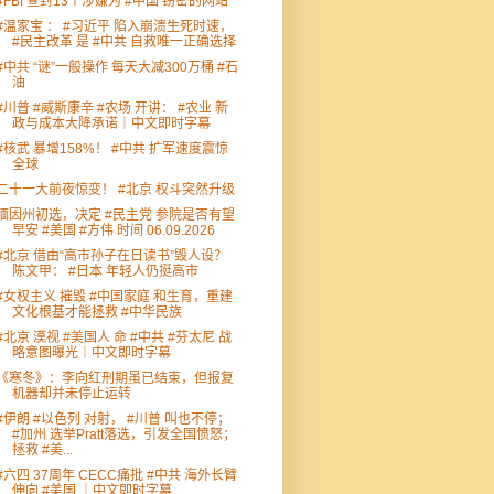
#FBI 查封13个涉嫌为 #中国 窃密的网站
#温家宝 ： #习近平 陷入崩溃生死时速，
#民主改革 是 #中共 自救唯一正确选择
#中共 “谜”一般操作 每天大减300万桶 #石
油
#川普 #威斯康辛 #农场 开讲： #农业 新
政与成本大降承诺｜中文即时字幕
#核武 暴增158%！ #中共 扩军速度震惊
全球
二十一大前夜惊变！ #北京 权斗突然升级
缅因州初选，决定 #民主党 参院是否有望
早安 #美国 #方伟 时间 06.09.2026
#北京 借由“高市孙子在日读书”毁人设？
陈文甲： #日本 年轻人仍挺高市
#女权主义 摧毁 #中国家庭 和生育，重建
文化根基才能拯救 #中华民族
#北京 漠视 #美国人 命 #中共 #芬太尼 战
略意图曝光｜中文即时字幕
《寒冬》：李向红刑期虽已结束，但报复
机器却并未停止运转
#伊朗 #以色列 对射， #川普 叫也不停；
#加州 选举Pratt落选，引发全国愤怒；
拯救 #美...
#六四 37周年 CECC痛批 #中共 海外长臂
伸向 #美国 ｜中文即时字幕