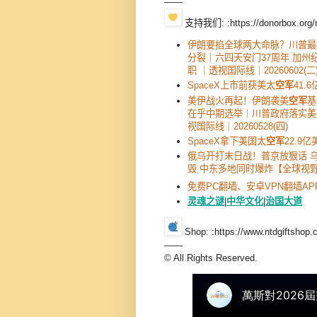
——
支持我们: :https://donorbox.org/
伊朗要掐全球两大命脉？川普最
分裂｜六四天安门37周年 加州
职 ｜透视国际线｜20260602
SpaceX上市前获美太
空军
41.
美伊战火再起！伊朗袭美
空军
基
在乎中期选举｜川普政府落实美
视国际线｜20260528(四)
SpaceX拿下美国太
空军
22.9
俄乌开打末日战！普京放狠话 
毁 中东多地同时爆炸【全球视
免费PC翻墙、安卓VPN翻墙AP
灵魂之谜
|
中华文化
|
治国大道
Shop: :https://www.ntdgiftshop.
——
© All Rights Reserved.