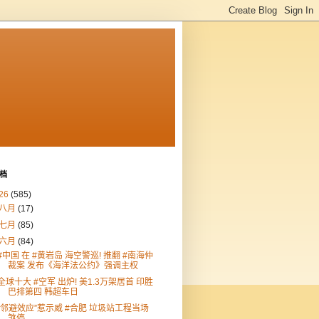
档
26
(585)
八月
(17)
七月
(85)
六月
(84)
#中国 在 #黄岩岛 海空警巡! 推翻 #南海仲
裁案 发布《海洋法公约》强调主权
全球十大 #空军 出炉! 美1.3万架居首 印胜
巴排第四 韩超车日
“邻避效应”惹示威 #合肥 垃圾站工程当场
煞停