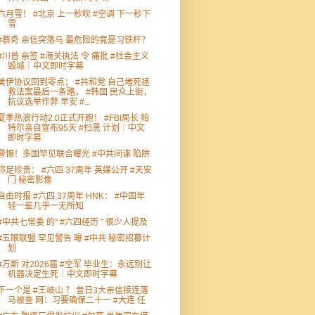
六月雪！ #北京 上一秒吹 #空调 下一秒下
雪
#蔡奇 亲信突落马 最危险的竟是习铁杆？
#川普 亲签 #海关执法 令 痛批 #社会主义
毁城｜中文即时字幕
美伊协议回到零点； #共和党 自己堵死拯
救法案最后一条路， #韩国 民众上街，
抗议选举作弊 早安 #...
夏季热浪行动2.0正式开跑！ #FBI局长 帕
特尔亲自宣布95天 #扫黑 计划｜中文
即时字幕
警惕！多国罕见联合曝光 #中共间谍 陷阱
弥足珍贵： #六四 37周年 英媒公开 #天安
门 秘密影像
自由时报 #六四 37周年 HNK： #中国年
轻一辈几乎一无所知
#中共七常委 的“ #六四经历 ” 很少人提及
#五眼联盟 罕见警告 曝 #中共 秘密招募计
划
#万斯 对2026届 #空军 毕业生：永远别让
机器决定生死｜中文即时字幕
下一个是 #王岐山 ？ 昔日3大亲信接连落
马被查 网：习要确保二十一 #大连 任