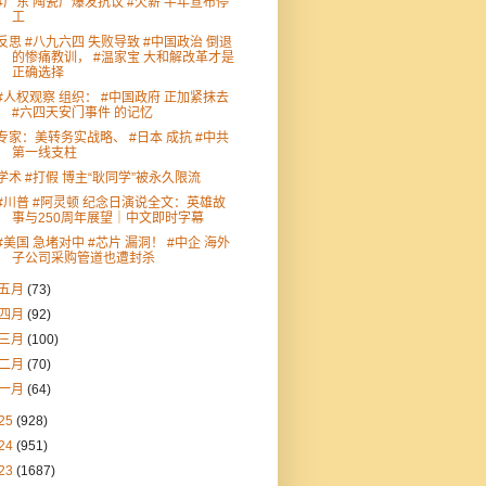
#广东 陶瓷厂爆发抗议 #欠薪 半年宣布停
工
反思 #八九六四 失败导致 #中国政治 倒退
的惨痛教训， #温家宝 大和解改革才是
正确选择
#人权观察 组织： #中国政府 正加紧抹去
#六四天安门事件 的记忆
专家：美转务实战略、 #日本 成抗 #中共
第一线支柱
学术 #打假 博主“耿同学”被永久限流
#川普 #阿灵顿 纪念日演说全文：英雄故
事与250周年展望｜中文即时字幕
#美国 急堵对中 #芯片 漏洞！ #中企 海外
子公司采购管道也遭封杀
五月
(73)
四月
(92)
三月
(100)
二月
(70)
一月
(64)
25
(928)
24
(951)
23
(1687)