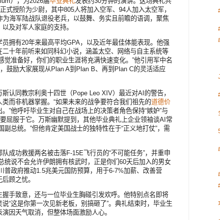
adium），为2026届
毕业典礼
发表约30分钟的演讲。这场典礼共
正式授阶为少尉，其中805人将加入空军、94人加入太空军，
斯作为海军陆战队退役老兵，以鼓舞、务实且前瞻的语调，聚焦
，以及对军人家庭的支持。
员拥有20年来最高平均GPA，以及近年最佳体能表现。他强
在二十年前听来如同科幻小说，涵盖太空、网络与自主系统等
感觉准备好，你们的职业生涯将充满快速变化。”他引用军中名
励大家展现从Plan A到Plan B、再到Plan C的灵活适应
认同教宗利奥十四世（Pope Leo XIV）最近对AI的警告，
人类而非机器掌握。“如果未来的战争要符合我们祖先的
道德价
。”他呼吁毕业生对自己在战场上的决策者角色保持“嫉妒”与
不要屈服于它。万斯幽默提到，其他毕业典礼上企业领袖谈AI常
国副总统。”但他肯定美国战士的独特性在于“正义地打仗”，需
队成功救援两名被击落F-15E飞行员的“不可能任务”，并重申
总统说不会允许伊朗拥有核武时，正是你们60天后加入的男女
普政府推动1.5兆美元国防预算，用于6-7%加薪、改善营
无后顾之忧。
生握手致意，还与一位毕业生胸碰引发欢呼。他特别点名即将
说“这是你第一次见新老板，别搞砸了”。典礼结束时，毕业生
表演因天气取消，但整体场面激励人心。