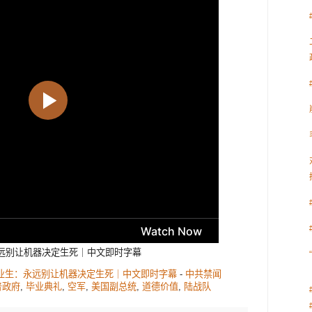
永远别让机器决定生死｜中文即时字幕
军 毕业生：永远别让机器决定生死｜中文即时字幕
-
中共禁闻
普政府
,
毕业典礼
,
空军
,
美国副总统
,
道德价值
,
陆战队