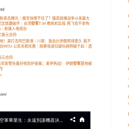
ntd
新表态曝光｜俄军快撑不住了？俄高层爆战争以来最大
纪念馆遭破坏｜台湾
空军
T-34 教练机坠毁 两飞官不幸殉
(二)｜新唐人电视台
6亿美元合同
地！美打击阿巴斯港｜川普：我会比伊朗熬得更久 我不
台MOU 公告关税优惠｜刚果埃波拉疑似病例破千起｜透
亿美元合同
乌军医警告备好核防护装备；美伊再战！ 伊朗
空军
基地被
野】
P
com/