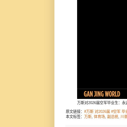
万斯对2026届空军毕业生：
原文链接：
#万斯 对2026届 #空
本文标签：
万斯
,
体育场
,
副总统
,
川