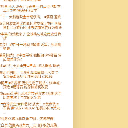
逮捕数人｜中文即时字幕
#川普 重大部署！ #美军 可直击 #中国 本
土 #导弹 将进驻 #日本
二十一大前程咬金半路杀出， #蔡奇 落败
政治风波重创 #旅游业 难支撑 #中国 悄解
禁赴日 #旅行团 业者透露官方转为默许
#中共 的劲敌来了 全球格局或迎历史性转
折
崩溃！ #中国 一地现 #蟑螂 大军，多到用
桶装
毛骨悚然！ #中国学校 强推 #HPV疫苗 背
后藏着什么？
对 #中共 火力全开 #日本 “印太剧本”曝光
搞定 #伊朗 ， #川普 红脸白脸一人演 早
安 #美国 #方伟 时间 06.17.2026
#梅西 #世界杯 历史性帽子戏法：50年来
顶级 #足球员 的身体如何改变
#SpaceX 举行两地开市钟仪式 #纳斯达克
历史首次｜中文即时字幕
“ #台湾安全 合作倡议”放大！ #美参院 #
军委 会“2027 NDAA” 包裹15亿 #美元
...
#马斯克 成 #北京 眼中钉，内幕被曝
#白宫 鸽鹰两派角力， #川普 取鸽派路