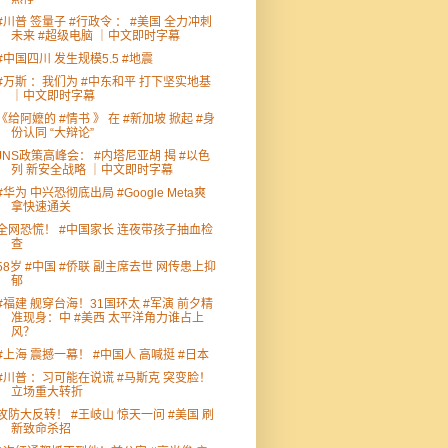
#川普 签量子 #行政令 ： #美国 全力冲刺
未来 #超级电脑 ｜中文即时字幕
#中国四川 发生规模5.5 #地震
#万斯 ：我们为 #中东和平 打下坚实地基
｜中文即时字幕
《给阿嬷的 #情书 》 在 #新加坡 掀起 #身
份认同 “大辩论”
JNS政策高峰会： #内塔尼亚胡 揭 #以色
列 新安全战略 ｜中文即时字幕
#华为 中兴恐彻底出局 #Google Meta爽
拿快速通关
全网恐慌！ #中国家长 连夜带孩子抽血检
查
58岁 #中国 #侨联 副主席去世 网传患上抑
郁
#福建 舰穿台海！31国环太 #军演 前夕精
准现身：中 #美西 太平洋角力谁占上
风？
#上海 震撼一幕！ #中国人 高喊挺 #日本
#川普 ：习可能在说谎 #马斯克 突变脸！
立场重大转折
攻防大反转！ #王岐山 惊天一问 #美国 刷
新致命杀招