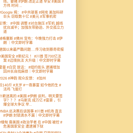
线，要赌 #伊朗 改走正道 早安 #美国 #
方伟 时间 ...
#Google 揭： #中共骇客 #网攻 美加科研
巨头 窃取数十亿 #美元 #军事机密
彭博： #中国 调整 #对台施压 #军机 越线
扰台减半；加强灰带胁迫、外交孤立力
道
赫格塞斯 #佛州 宣布：今晚强力打击 #伊
朗 ｜中文即时字幕
建国以来最严酷问题….传习收到蔡奇密报
#美国安全 #新纪元 ！ #川普 签700亿法
案 #边境执法 大升级｜中文即时字幕
霍曼 #白宫 放话： #纽约街头 逮捕增加
因州长自找麻烦｜中文即时字幕
2026 #神韵 观众反馈： #加州
捡140斤 #太岁 #一夜暴富 如今他的生 #
活鸡 飞蛋打
扑簌迷离的 #美国 #伊朗 谈判，明天要签
字？？？ #马斯克 成万亿 #富豪 ，引
爆全球大争议 早...
#NBA 总决赛后谈国事 #川普 #机场 直言
#伊朗 封锁滴水不漏｜中文即时字幕
#缅甸 裔美国 #政治学者 在 #中国 被控 #
危害国家安全 遭逮捕下狱