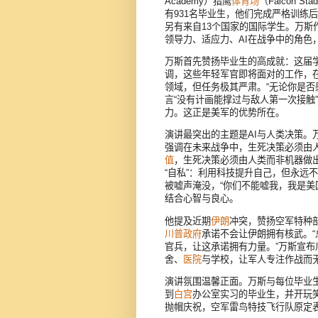
Academy）猎鹰
体育场
（Falcon St
有931名毕业生，他们完成严格训练后
另有来自13个国家的国际学生。万
领导力、适应力、AI在战争中的角色
万斯首先赞扬毕业生的高成就：这届学
调，这些年轻军官即将面对的工作，
领域，但任务极其严肃。“无论你是否
言“没有计画能撑过与敌人第一次接触”，鼓
力。这正是美军的优势所在。
演讲最突出的主题是AI与人类决策。万斯
强调在未来战争中，生死决策必须由
值
，生死决策必须由人类而非机器做出
“自私”：利用科技提升自己，但永远
被嘘声淹没，“你们不能嘘我，我是美
结合心智与良心。
他提及近期
伊朗
冲突，赞扬空军特种部
川普政府
承诺不会让伊朗拥有核武。“
官兵，让这承诺拥有力量。”万斯宣布川
舍、
医院
与学校，让军人专注作战而
演讲氛围温馨正面。万斯与每位毕业
到
白宫
办公室实习的毕业生，并开玩笑
抛帽庆祝，空军雷鸟特技飞行队原定