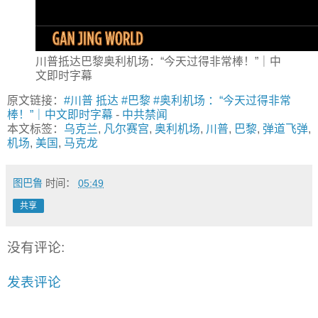
川普抵达巴黎奥利机场：“今天过得非常棒！”｜中
文即时字幕
原文链接：
#川普 抵达 #巴黎 #奥利机场 ：“今天过得非常
棒！”｜中文即时字幕
-
中共禁闻
本文标签：
乌克兰
,
凡尔赛宫
,
奥利机场
,
川普
,
巴黎
,
弹道飞弹
,
机场
,
美国
,
马克龙
图巴鲁
时间：
05:49
共享
没有评论:
发表评论