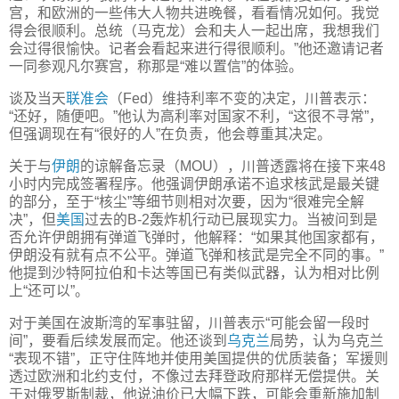
宫，和欧洲的一些伟大人物共进晚餐，看看情况如何。我觉
得会很顺利。总统（马克龙）会和夫人一起出席，我想我们
会过得很愉快。记者会看起来进行得很顺利。”他还邀请记者
一同参观凡尔赛宫，称那是“难以置信”的体验。
谈及当天
联准会
（Fed）维持利率不变的决定，川普表示：
“还好，随便吧。”他认为高利率对国家不利，“这很不寻常”，
但强调现在有“很好的人”在负责，他会尊重其决定。
关于与
伊朗
的谅解备忘录（MOU），川普透露将在接下来48
小时内完成签署程序。他强调伊朗承诺不追求核武是最关键
的部分，至于“核尘”等细节则相对次要，因为“很难完全解
决”，但
美国
过去的B-2轰炸机行动已展现实力。当被问到是
否允许伊朗拥有弹道飞弹时，他解释：“如果其他国家都有，
伊朗没有就有点不公平。弹道飞弹和核武是完全不同的事。”
他提到沙特阿拉伯和卡达等国已有类似武器，认为相对比例
上“还可以”。
对于美国在波斯湾的军事驻留，川普表示“可能会留一段时
间”，要看后续发展而定。他还谈到
乌克兰
局势，认为乌克兰
“表现不错”，正守住阵地并使用美国提供的优质装备；军援则
透过欧洲和北约支付，不像过去拜登政府那样无偿提供。关
于对俄罗斯制裁，他说油价已大幅下跌，可能会重新施加制