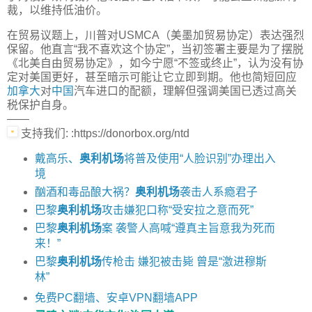
裁，以维持低油价。
在贸易议题上，川普对USMCA（美墨加贸易协定）表达强烈
保留。他直言“我不喜欢这个协定”，当初签署主要是为了摆脱
《北美自由贸易协定》，如今宁愿“不签或终止”，认为没有协
定对美国更好，甚至暗示可能让它立即到期。他也简短回应
加拿大
对
中国
汽车进口的配额，理解但强调美国已透过高关
税保护自身。
——
支持我们: :https://donorbox.org/ntd
戴高乐、
奥利机场
将普及使用“人脸识别”办理出入
境
酗酒和毒品酿大祸？
奥利机场
袭击人系瘾君子
巴黎
奥利机场
攻击嫌犯口称“受安拉之意而死”
巴黎
奥利机场
案 袭警人高喊“遵真主旨意我为死而
来！”
巴黎
奥利机场
传枪击 嫌犯被击毙 曾是“激进穆斯
林”
免费PC翻墙、安卓VPN翻墙APP