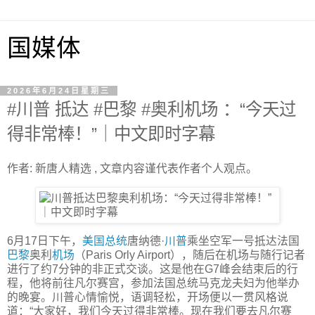
国媒体
2026年6月24日星期三
#川普 抵达 #巴黎 #奥利机场 ：“今天过
得非常棒！”｜中文即时字幕
作者: 新唐人精选 , 文章内容谨代表作者个人观点。
6月17日下午，
美国总统
唐纳德·
川普
乘坐空军一号抵达法国
巴黎
奥利
机场
（Paris Orly Airport），随后在机场与随行记者
进行了约7分钟的非正式交谈。这是他在G7峰会结束后的行
程，他将前往凡尔赛宫，参加法国总统马克龙夫妇为他举办
的晚宴。川普心情愉悦，语调轻松，开场便以一贯风格说
道：“大家好，我们今天过得非常棒。现在我们要去凡尔赛