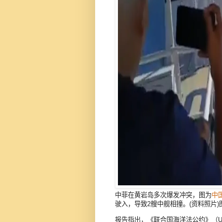
中菲在黄岩岛多次爆发冲突，图为
中
驶入，导致2艘中舰相撞。(资料照片)图：截取
报告指出，《联合国海洋法公约》（U