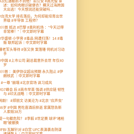
9次红通都抓不到他！前公安 #高光俊 亲
述：如何肉眼识破便衣？瞒天过海跨国
大出逃！今天想润还能突破吗...
#台湾大学 排名落后，为何却能培育出世
界级 #半导体 工程师？
#川普 抵达 #巴黎 #奥利机场 ：“今天过得
非常棒！”｜中文即时字幕
#华盛顿 小学旁 #毒品 网遭扫荡！14 #毒
贩 联邦起诉｜中文即时字幕
爆老军头等待 #张又侠 案落锤 伺机对习动
手
#中国 #上市公司 副总裁意外去世 年仅40
岁
#川普 ：美伊协议超出预期 永久阻止 #伊
朗核武 ｜中文即时字幕
“ #一尊 ”崩塌 #北京官场 讽习成风
#G7峰会 后 #高市早苗 强调 #供应链 韧性
与 #印太战略 ｜中文即时字幕
闹剧！ #郑丽文 访美沦为 #北京 “应声虫”
46岁 #中国 男吃喜酒后猝逝 家属怒告新
人索赔38万
提一句都危险？ #李毅 #世足赛 球评“堵枪
眼”被撤换
#FBI 瓦解针对 #白宫 UFC表演袭击阴谋