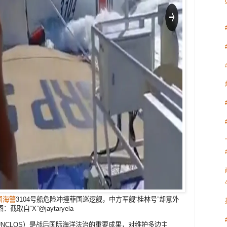
国海警
3104号船危险冲撞菲国巡逻舰，中方军舰“桂林号”却意外
自“X”@jaytaryela
NCLOS）是战后国际海洋法治的重要成果，对维护多边主