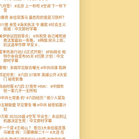
六月雪！ #北京 上一秒吹 #空调 下一秒下
雪
#蔡奇 亲信突落马 最危险的竟是习铁杆？
#川普 亲签 #海关执法 令 痛批 #社会主义
毁城｜中文即时字幕
美伊协议回到零点； #共和党 自己堵死拯
救法案最后一条路， #韩国 民众上街，
抗议选举作弊 早安 #...
夏季热浪行动2.0正式开跑！ #FBI局长 帕
特尔亲自宣布95天 #扫黑 计划｜中文
即时字幕
警惕！多国罕见联合曝光 #中共间谍 陷阱
弥足珍贵： #六四 37周年 英媒公开 #天安
门 秘密影像
自由时报 #六四 37周年 HNK： #中国年
轻一辈几乎一无所知
#中共七常委 的“ #六四经历 ” 很少人提及
#五眼联盟 罕见警告 曝 #中共 秘密招募计
划
#万斯 对2026届 #空军 毕业生：永远别让
机器决定生死｜中文即时字幕
下一个是 #王岐山 ？ 昔日3大亲信接连落
马被查 网：习要确保二十一 #大连 任