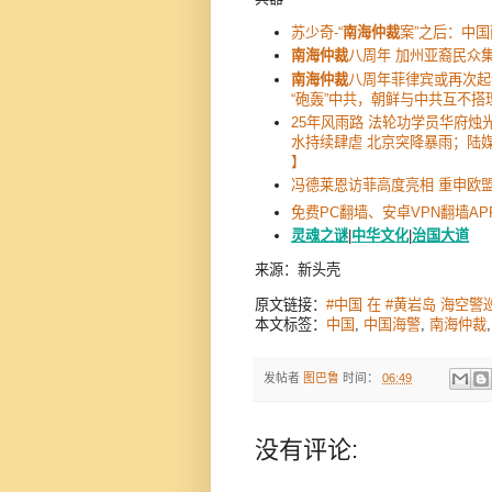
苏少奇-“
南海仲裁
案”之后：中
南海仲裁
八周年 加州亚裔民众
南海仲裁
八周年菲律宾或再次起
“砲轰”中共，朝鲜与中共互不
25年风雨路 法轮功学员华府烛
水持续肆虐 北京突降暴雨；陆
】
冯德莱恩访菲高度亮相 重申欧
免费PC翻墙、安卓VPN翻墙AP
灵魂之谜
|
中华文化
|
治国大道
来源：新头壳
原文链接：
#中国 在 #黄岩岛 海空
本文标签：
中国
,
中国海警
,
南海仲裁
发帖者
图巴鲁
时间：
06:49
没有评论: