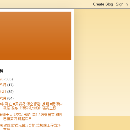
档
26
(585)
八月
(17)
七月
(85)
六月
(84)
#中国 在 #黄岩岛 海空警巡! 推翻 #南海仲
裁案 发布《海洋法公约》强调主权
全球十大 #空军 出炉! 美1.3万架居首 印胜
巴排第四 韩超车日
“邻避效应”惹示威 #合肥 垃圾站工程当场
煞停