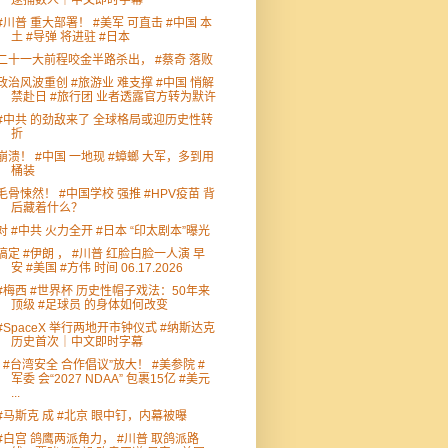
逮捕数人｜中文即时字幕
#川普 重大部署！ #美军 可直击 #中国 本
土 #导弹 将进驻 #日本
二十一大前程咬金半路杀出， #蔡奇 落败
政治风波重创 #旅游业 难支撑 #中国 悄解
禁赴日 #旅行团 业者透露官方转为默许
#中共 的劲敌来了 全球格局或迎历史性转
折
崩溃！ #中国 一地现 #蟑螂 大军，多到用
桶装
毛骨悚然！ #中国学校 强推 #HPV疫苗 背
后藏着什么？
对 #中共 火力全开 #日本 “印太剧本”曝光
搞定 #伊朗 ， #川普 红脸白脸一人演 早
安 #美国 #方伟 时间 06.17.2026
#梅西 #世界杯 历史性帽子戏法：50年来
顶级 #足球员 的身体如何改变
#SpaceX 举行两地开市钟仪式 #纳斯达克
历史首次｜中文即时字幕
“ #台湾安全 合作倡议”放大！ #美参院 #
军委 会“2027 NDAA” 包裹15亿 #美元
...
#马斯克 成 #北京 眼中钉，内幕被曝
#白宫 鸽鹰两派角力， #川普 取鸽派路