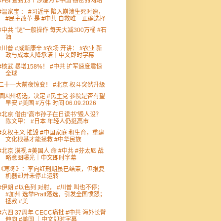
#FBI 查封13个涉嫌为 #中国 窃密的网站
#温家宝 ： #习近平 陷入崩溃生死时速，
#民主改革 是 #中共 自救唯一正确选择
#中共 “谜”一般操作 每天大减300万桶 #石
油
#川普 #威斯康辛 #农场 开讲： #农业 新
政与成本大降承诺｜中文即时字幕
#核武 暴增158%！ #中共 扩军速度震惊
全球
二十一大前夜惊变！ #北京 权斗突然升级
缅因州初选，决定 #民主党 参院是否有望
早安 #美国 #方伟 时间 06.09.2026
#北京 借由“高市孙子在日读书”毁人设？
陈文甲： #日本 年轻人仍挺高市
#女权主义 摧毁 #中国家庭 和生育，重建
文化根基才能拯救 #中华民族
#北京 漠视 #美国人 命 #中共 #芬太尼 战
略意图曝光｜中文即时字幕
《寒冬》：李向红刑期虽已结束，但报复
机器却并未停止运转
#伊朗 #以色列 对射， #川普 叫也不停；
#加州 选举Pratt落选，引发全国愤怒；
拯救 #美...
#六四 37周年 CECC痛批 #中共 海外长臂
伸向 #美国 ｜中文即时字幕