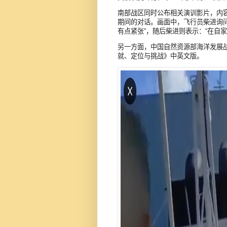
南部战区同时公布相关演训影片，内
期间的对话。画面中，飞行员柴进询问
有点紧张”，随后柴进则表示：“在自
另一方面，中国自然资源部海洋发展
就、定位与挑战》中英文版。