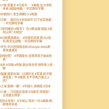
#川普 签量子 #行政令 ： #美国 全力冲刺
未来 #超级电脑 ｜中文即时字幕
#中国四川 发生规模5.5 #地震
#万斯 ：我们为 #中东和平 打下坚实地基
｜中文即时字幕
《给阿嬷的 #情书 》 在 #新加坡 掀起 #身
份认同 “大辩论”
JNS政策高峰会： #内塔尼亚胡 揭 #以色
列 新安全战略 ｜中文即时字幕
#华为 中兴恐彻底出局 #Google Meta爽
拿快速通关
全网恐慌！ #中国家长 连夜带孩子抽血检
查
58岁 #中国 #侨联 副主席去世 网传患上抑
郁
#福建 舰穿台海！31国环太 #军演 前夕精
准现身：中 #美西 太平洋角力谁占上
风？
#上海 震撼一幕！ #中国人 高喊挺 #日本
#川普 ：习可能在说谎 #马斯克 突变脸！
立场重大转折
攻防大反转！ #王岐山 惊天一问 #美国 刷
新致命杀招