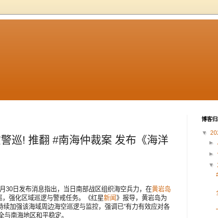
博客归
▼
20
空警巡! 推翻 #南海仲裁案 发布《海洋
►
►
▼
6月30日发布消息指出，当日南部战区组织海空兵力，在
黄岩岛
巡，强化区域巡逻与警戒任务。《红星
新闻
》报导，黄岩岛为
队持续加强该海域周边海空巡逻与监控，强调已“有力有效应对各
全与南海地区和平稳定。