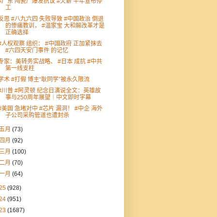
#广东 陶瓷厂爆发抗议 #欠薪 半年宣布停
工
反思 #八九六四 失败导致 #中国政治 倒退
的惨痛教训， #温家宝 大和解改革才是
正确选择
#人权观察 组织： #中国政府 正加紧抹去
#六四天安门事件 的记忆
专家：美转务实战略、 #日本 成抗 #中共
第一线支柱
学术 #打假 博主“耿同学”被永久限流
#川普 #阿灵顿 纪念日演说全文：英雄故
事与250周年展望｜中文即时字幕
#美国 急堵对中 #芯片 漏洞！ #中企 海外
子公司采购管道也遭封杀
五月
(73)
四月
(92)
三月
(100)
二月
(70)
一月
(64)
25
(928)
24
(951)
23
(1687)