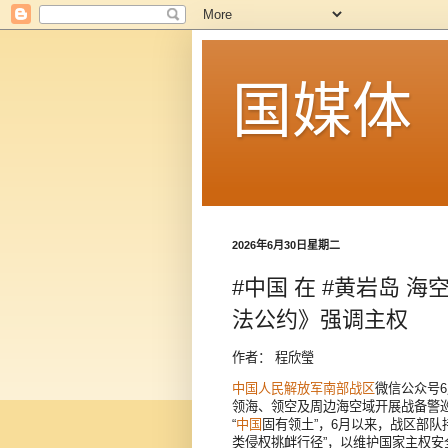
国媒体
2026年6月30日星期二
#中国 在 #黄岩岛 海
法公约》强调主权
作者： 程欣瑩
中国
人民解放军
南部战区
微信公众号
领海、领空及周边海空域开展战备警
“
中国
固有领土”，6月以来，战区部
类侵权挑衅行径”，以维护国家主权安