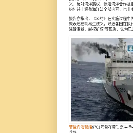
义、反对海洋霸权、促进海洋合作及
约》并非涵盖海洋法全部内容，也非
报告亦指出，《公约》在实施过程中
款表述模糊易生歧义，导致各国在执
滥诉滥裁、越权扩权”等现象，认为
菲律宾
海警船
9701号曾在黄岩岛冲
兵器