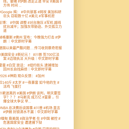
线，要赌 #伊朗 改走正道 早安 #美国 #
方伟 时间 ...
#Google 揭： #中共骇客 #网攻 美加科研
巨头 窃取数十亿 #美元 #军事机密
彭博： #中国 调整 #对台施压 #军机 越线
扰台减半；加强灰带胁迫、外交孤立力
道
赫格塞斯 #佛州 宣布：今晚强力打击 #伊
朗 ｜中文即时字幕
建国以来最严酷问题….传习收到蔡奇密报
#美国安全 #新纪元 ！ #川普 签700亿法
案 #边境执法 大升级｜中文即时字幕
霍曼 #白宫 放话： #纽约街头 逮捕增加
因州长自找麻烦｜中文即时字幕
2026 #神韵 观众反馈： #加州
捡140斤 #太岁 #一夜暴富 如今他的生 #
活鸡 飞蛋打
扑簌迷离的 #美国 #伊朗 谈判，明天要签
字？？？ #马斯克 成万亿 #富豪 ，引
爆全球大争议 早...
#NBA 总决赛后谈国事 #川普 #机场 直言
#伊朗 封锁滴水不漏｜中文即时字幕
#缅甸 裔美国 #政治学者 在 #中国 被控 #
危害国家安全 遭逮捕下狱