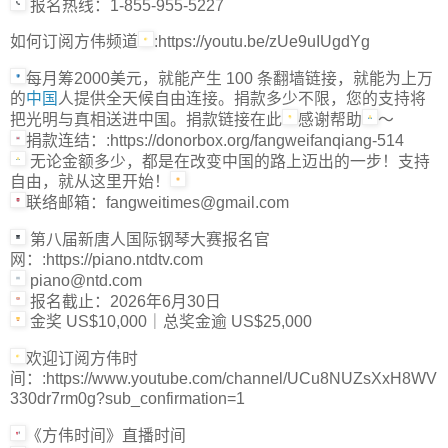
报名热线：1-855-955-5227
如何订阅方伟频道
:https://youtu.be/zUe9uIUgdYg
每月筹2000美元，就能产生 100 条翻墙链接，就能为上万
的
中国
人提供全天候自由连接。捐款多少不限，您的支持将
把光明与真相送进中国。捐款链接在此
感谢帮助
～
捐款连结：:https://donorbox.org/fangweifanqiang-514
无论金额多少，都是在改变中国的路上迈出的一步！支持
自由，就从这里开始！
联络邮箱：fangweitimes@gmail.com
第八届新唐人国际钢琴大赛报名官
网：:https://piano.ntdtv.com
piano@ntd.com
报名截止：2026年6月30日
金奖 US$10,000｜总奖金逾 US$25,000
欢迎订阅方伟时
间：:https://www.youtube.com/channel/UCu8NUZsXxH8WV
330dr7rm0g?sub_confirmation=1
《方伟时间》直播时间