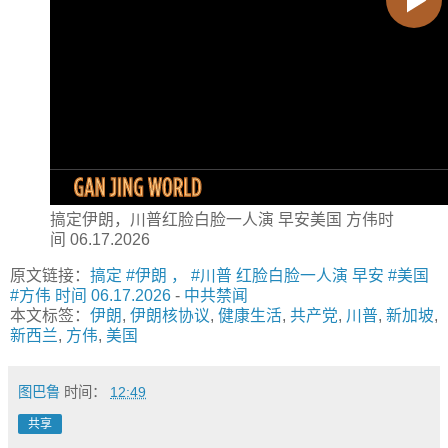
搞定伊朗，川普红脸白脸一人演 早安美国 方伟时
间 06.17.2026
原文链接：
搞定 #伊朗 ， #川普 红脸白脸一人演 早安 #美国
#方伟 时间 06.17.2026
-
中共禁闻
本文标签：
伊朗
,
伊朗核协议
,
健康生活
,
共产党
,
川普
,
新加坡
,
新西兰
,
方伟
,
美国
图巴鲁
时间：
12:49
共享