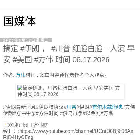
国媒体
2026年6月17日星期三
搞定 #伊朗 ， #川普 红脸白脸一人演 早
安 #美国 #方伟 时间 06.17.2026
作者:
方伟
时间 , 文章内容谨代表作者个人观点。
#伊朗最新消息#伊朗核协议#
川普
#伊朗#
霍尔木兹海峡
#方伟
伊朗#方伟中东#方伟时间 #俄乌战争#以色列#万斯
欢迎订阅【方伟财
经】：:https://www.youtube.com/channel/UCniO0Bj9t06An
RjD4HyCEsg