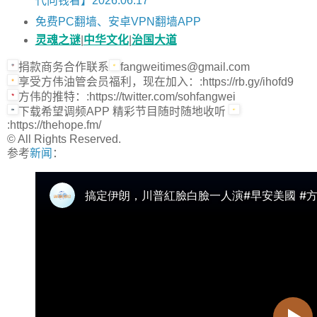
代向钱看】2026.06.17
免费PC翻墙、安卓VPN翻墙APP
灵魂之谜
|
中华文化
|
治国大道
捐款商务合作联系
fangweitimes@gmail.com
享受方伟油管会员福利，现在加入：:https://rb.gy/ihofd9
方伟的推特：:https://twitter.com/sohfangwei
下载希望调频APP 精彩节目随时随地收听
:https://thehope.fm/
© All Rights Reserved.
参考
新闻
：