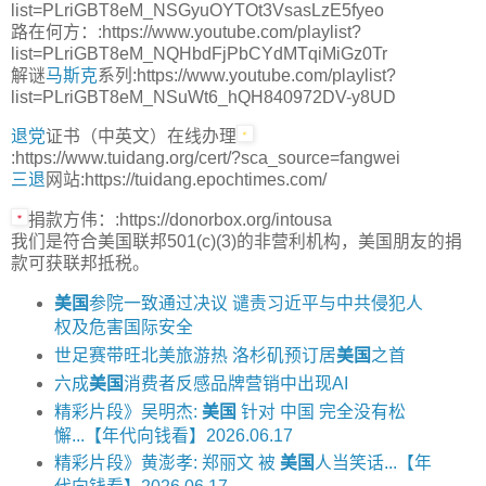
list=PLriGBT8eM_NSGyuOYTOt3VsasLzE5fyeo
路在何方：:https://www.youtube.com/playlist?
list=PLriGBT8eM_NQHbdFjPbCYdMTqiMiGz0Tr
解谜
马斯克
系列:https://www.youtube.com/playlist?
list=PLriGBT8eM_NSuWt6_hQH840972DV-y8UD
退党
证书（中英文）在线办理
:https://www.tuidang.org/cert/?sca_source=fangwei
三退
网站:https://tuidang.epochtimes.com/
捐款方伟：:https://donorbox.org/intousa
我们是符合美国联邦501(c)(3)的非营利机构，美国朋友的捐
款可获联邦抵税。
美国
参院一致通过决议 谴责习近平与中共侵犯人
权及危害国际安全
世足赛带旺北美旅游热 洛杉矶预订居
美国
之首
六成
美国
消费者反感品牌营销中出现AI
精彩片段》吴明杰:
美国
针对 中国 完全没有松
懈...【年代向钱看】2026.06.17
精彩片段》黄澎孝: 郑丽文 被
美国
人当笑话...【年