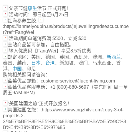
父亲节健
康生
活节 正式开跑！
活动时间：即日起至6月25日
红海参养生胶:
:https://lanmeiyoupin.us/products/jejuwellingredseacucumbe
r?ref=FangWei
活动期间单笔消费满 $500，立减 $30
全站商品皆可参加，自由搭配。
输入优惠码【FangWei】享受8.5折优惠
邮寄地区：美国、德国、英国、西班牙、澳洲、
新西兰
、
泰国、越南、
日本
、
台湾
、新加坡、澳门、马来西亚、香
港、
中国
、印尼
购物相关疑问请咨询：
蓝莓优品邮箱：customerservice@lucent-living.com
蓝莓优品客服电话：+1 (800)-880-5697（美东时间 周一至
周五9AM-6PM)
“美国建国之旅”正式开放报名！
美国建国之旅：:https://www.xiwangzhilv.com/copy-3-of-
projects-2-
2/%E7%BE%8E%E5%9C%8B%E5%BB%BA%E5%9C%8
B%E4%B9%8B%E6%97%85