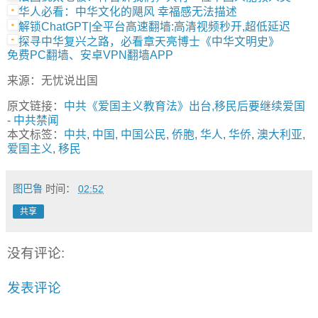
华人必看：中华文化的飓风 幸福感无法描述
解锁ChatGPT|全平台高速翻墙:高清视频秒开,超低延迟
探寻中华复兴之路，必看章天亮博士《中华文明史》
免费PC翻墙、安卓VPN翻墙APP
来源：无忧说出国
原文链接：
中共《爱国主义教育法》出台,移民后要继续爱国
-
中共禁闻
本文标签：
中共
,
中国
,
中国公民
,
侨胞
,
华人
,
华侨
,
澳大利亚
,
爱国主义
,
移民
图巴鲁
时间：
02:52
共享
没有评论:
发表评论