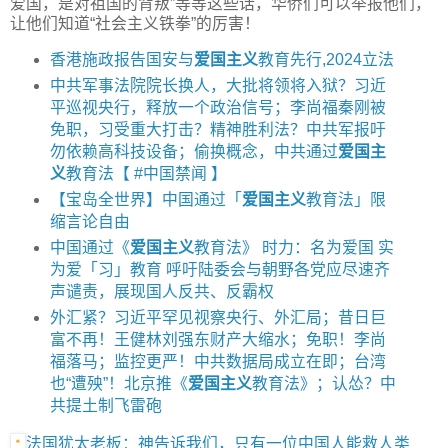
爱国，是对祖国的背叛”等等这些话，华侨们可以举报他们，
让他们知道“社会主义铁拳”的厉害！
香港施政报告国安与
爱国主义
教育先行,2024立法
中共军事法院院长换人，大批将领将入狱？习近
平巡视央行，释放一个政治信号；李尚福秦刚被
免职，习受重大打击？精神胜利法？中共军报吁
勿依赖高科技设备；偷换概念，中共通过
爱国主
义
教育法【 #中国禁闻 】
【宝岛全世界】中国通过「
爱国主义
教育法」限
缩言论自由
中国通过《
爱国主义
教育法》 时力：名为爱国 实
为爱「习」教育 呼吁陆委会与朝野各党应尽速齐
声谴责，展现国人反共、反霸权
外汇紧？习近平罕见视察央行、外汇局；昔日巨
富不再！王健林刘强东财产大缩水；免职！李尚
福落马；监控更严！中共数据局成立在即；台湾
也“遭殃”！北京推《
爱国主义
教育法》；认怂？中
共提土制飞雷砲
法国犹太老板：神告诉我们，只有一位中国人能救人类