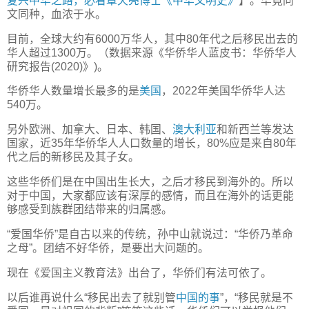
复兴中华之路，必看章天亮博士《中华文明史》
】。毕竟同
文同种，血浓于水。
目前，全球大约有6000万华人，其中80年代之后移民出去的
华人超过1300万。（数据来源《华侨华人蓝皮书：华侨华人
研究报告(2020)》)。
华侨华人数量增长最多的是
美国
，2022年美国华侨华人达
540万。
另外欧洲、加拿大、日本、韩国、
澳大利亚
和新西兰等发达
国家，近35年华侨华人人口数量的增长，80%应是来自80年
代之后的新移民及其子女。
这些华侨们是在中国出生长大，之后才移民到海外的。所以
对于中国，大家都应该有深厚的感情，而且在海外的话更能
够感受到族群团结带来的归属感。
“爱国华侨”是自古以来的传统，孙中山就说过：“华侨乃革命
之母”。团结不好华侨，是要出大问题的。
现在《爱国主义教育法》出台了，华侨们有法可依了。
以后谁再说什么“移民出去了就别管
中国的事
”，“移民就是不