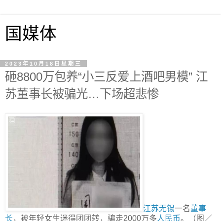
国媒体
2023年10月18日星期三
砸8800万包养“小三反爱上酒吧男模” 江
苏董事长被骗光…下场超悲惨
江苏无锡
一名
董事
长
，被年轻女生迷得团团转，骗走2000万多
人民币
。（图／