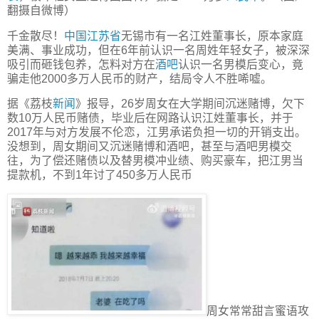
翻摄自微博）
千金散尽！
中国
江苏省
无锡市有一名江姓董事长，原本家庭
美满、事业成功，但在6年前认识一名周姓年轻女子，被深深
吸引而砸钱包养，怎料对方在
酒吧
认识一名男模后变心，竟
骗走他2000多万人民币的财产，结局令人不胜唏嘘。
据《荔枝
新闻
》报导，26岁周女在大学期间沉迷赌博，欠下
数10万人民币赌债，毕业后在网路认识江姓董事长，并于
2017年与对方发展不伦恋，江男承诺负担一切的开销支出。
没想到，周女期间又沉迷赌博和酒吧，甚至与酒吧男模交
往，为了偿还赌债以及替男模冲业绩、购买豪车，把江男当
提款机，不到1年讨了450多万人民币
周女常常甜言蜜语攻