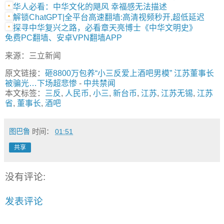
华人必看：中华文化的飓风 幸福感无法描述
解锁ChatGPT|全平台高速翻墙:高清视频秒开,超低延迟
探寻中华复兴之路，必看章天亮博士《中华文明史》
免费PC翻墙、安卓VPN翻墙APP
来源：三立新闻
原文链接：
砸8800万包养“小三反爱上酒吧男模” 江苏董事长
被骗光…下场超悲惨
-
中共禁闻
本文标签：
三反
,
人民币
,
小三
,
新台币
,
江苏
,
江苏无锡
,
江苏
省
,
董事长
,
酒吧
图巴鲁
时间：
01:51
共享
没有评论:
发表评论