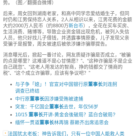
势。（图／翻摄自微博）
后来，周女回到湖南老家，和高中同学恋爱结婚生子，但同
时仍和江男保持恋人关系，2人从相识以来，江男花费的金额
大约2000万人民币（约8800万
新台币
），全花在买车买房、
生活消费、赌博等，导致企业资金链出现危机，被列入失信
人员，他只好找儿子借钱，并透露事情原委，儿子发现父亲
受骗于是报警，周女被逮后被依涉嫌诈骗罪提告。
消息曝光后，掀起一番讨论，网友质疑诈骗是否成立，“被骗
的点是哪里？这难道不是心甘情愿？”、“这种诈骗是不是企业
自己疏忽”、“这老人用发达的智商，挣的钱都交了情商的
税”、“这个成立诈骗罪，应该有争议吧？”
与子争「媳」！官宣对中国银行原
董事长
刘连舸
调查已终结
中行原
董事长
因涉嫌受贿被逮捕
突发：千亿国企
董事长
去世，年仅56岁
10/15
董事长
开讲-黄金会後破局？蓝白合破局?
缅怀一贯道
董事长
林再锦 蔡赖齐出席追思会
法国犹太老板：神告诉我们，只有一位中国人能救人类