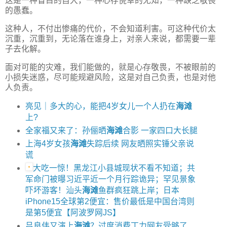
这是一种盲目的自大，一种心存侥幸的无知，一种缺乏敬畏
的愚蠢。
这种人，不付出惨痛的代价，不会知道利害。可这种代价太
沉重，沉重到，无论落在谁身上，对亲人来说，都需要一辈
子去化解。
面对可能的灾难，我们能做的，就是心存敬畏，不被眼前的
小损失迷惑，尽可能规避风险，这是对自己负责，也是对他
人负责。
亮见｜多大的心，能把4岁女儿一个人扔在
海滩
上?
全家福又来了：孙俪晒
海滩
合影 一家四口大长腿
上海4岁女孩
海滩
失踪后续 网友晒照实锤父亲说
谎
大吃一惊！黑龙江小县城现状不看不知道；共
军命门被曝习近平近一个月行踪诡异；罕见景象
吓坏游客！汕头
海滩
鱼群疯狂跳上岸；日本
iPhone15全球第2便宜：售价最低是中国台湾则
是第5便宜【阿波罗网JS】
吕良伟又演上
海滩
？过度消费丁力网友受够了