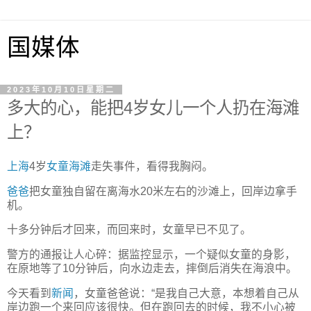
国媒体
2023年10月10日星期二
多大的心，能把4岁女儿一个人扔在海滩
上？
上海
4岁
女童
海滩
走失事件，看得我胸闷。
爸爸
把女童独自留在离海水20米左右的沙滩上，回岸边拿手
机。
十多分钟后才回来，而回来时，女童早已不见了。
警方的通报让人心碎：据监控显示，一个疑似女童的身影，
在原地等了10分钟后，向水边走去，摔倒后消失在海浪中。
今天看到
新闻
，女童爸爸说：“是我自己大意，本想着自己从
岸边跑一个来回应该很快。但在跑回去的时候，我不小心被