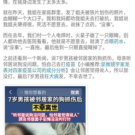
情，在我身边发生了太多太多。
就在昨天，我姐在家庭群里，发了姐夫被铁片划伤的照片，
血糊糊一个大口子。我和我妈都劝我姐夫去打破抗，我姐说
我姐夫犟得很，死活不愿意去，说抹了点药，“没事”。
而在去年，我们村一个人电焊时，火星子崩了一只眼睛，别
人都劝他去医院看看，他就是不愿意去，就滴了点
眼药水
，
说“没事”。一直拖，最后拖到一只眼直接瞎掉了。
之前还看到一个新闻，说7岁男孩被邻居家的狗抓伤，母亲听
邻居说狗没问题，怕自己去打
疫苗
【小编推荐:
显微镜学家发
表对四家疫苗公司的成分分析
】会让邻居觉得讹人，所以就
没打，最后7岁男孩
狂犬病
发，不幸去世了。