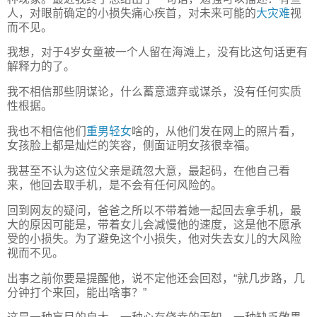
人，对眼前确定的小损失痛心疾首，对未来可能的
大灾难
视
而不见。
我想，对于4岁女童被一个人留在海滩上，没有比这句话更有
解释力的了。
我不相信那些阴谋论，什么蓄意遗弃或谋杀，没有任何实质
性根据。
我也不相信他们
重男轻女
啥的，从他们发在网上的照片看，
女孩脸上都是灿烂的笑容，侧面证明女孩很幸福。
我甚至不认为这位父亲是疏忽大意，最起码，在他自己看
来，他回去取手机，是不会有任何风险的。
回到网友的疑问，爸爸之所以不带着她一起回去拿手机，最
大的原因可能是，带着女儿会减慢他的速度，这是他不愿承
受的小损失。为了避免这个小损失，他对失去女儿的大风险
视而不见。
出事之前你要是提醒他，说不定他还会回怼，“就几步路，几
分钟打个来回，能出啥事？”