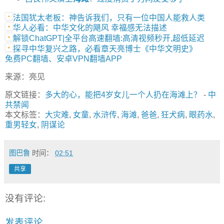
法国犹太老板：神告诉我们，只有一位中国人能救人类
华人必看：中华文化的飓风 幸福感无法描述
解锁ChatGPT|全平台高速翻墙:高清视频秒开,超低延迟
探寻中华复兴之路，必看章天亮博士《中华文明史》
免费PC翻墙、安卓VPN翻墙APP
来源：亮见
原文链接：
多大的心，能把4岁女儿一个人扔在海滩上？
-
中
共禁闻
本文标签：
大灾难
,
女童
,
水浒传
,
海滩
,
爸爸
,
狂犬病
,
眼药水
,
重男轻女
,
阴谋论
图巴鲁
时间：
02:51
共享
没有评论:
发表评论