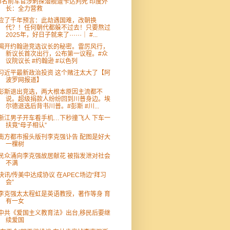
8名前军官涉刺探潜舰遭卡达判死 印度外
长：全力营救
应了千年预言：此劫遇国难，改朝换
代？！任何朝代都躲不过去！只要熬过
2025年，好日子就来了⋯⋯｜ #...
揭开约翰逊竞选议长的秘密。雷厉风行，
新议长首次出行，公布第一议程。#众
议院议长 #约翰逊 #以色列
习近平最新政治投资 这个赌注太大了【阿
波罗网报道】
彭斯退出竞选，两大根本原因主流都不
说。超级捐款人纷纷回到川普身边。埃
尔德退选后背书川普。#彭斯 #川...
浙江男子开车看手机…下秒撞飞人 下车一
扶竟“母子相认”
南方都市报头版刊李克强讣告 配图是好大
一棵树
民众涌向李克强故居献花 被指发泄对社会
不满
快讯/传美中达成协议 在APEC场边“拜习
会”
李克强太太程虹是英语教授，著作等身 育
有一女
中共《爱国主义教育法》出台,移民后要继
续爱国