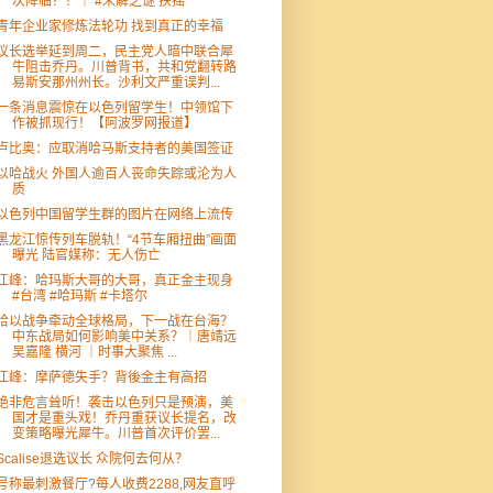
次降临？！｜ #未解之谜 扶摇
青年企业家修炼法轮功 找到真正的幸福
议长选举延到周二，民主党人暗中联合犀
牛阻击乔丹。川普背书，共和党翻转路
易斯安那州州长。沙利文严重误判...
一条消息震惊在以色列留学生！中领馆下
作被抓现行！【阿波罗网报道】
卢比奥：应取消哈马斯支持者的美国签证
以哈战火 外国人逾百人丧命失踪或沦为人
质
以色列中国留学生群的图片在网络上流传
黑龙江惊传列车脱轨！“4节车厢扭曲”画面
曝光 陆官媒称：无人伤亡
江峰：哈玛斯大哥的大哥，真正金主现身
#台湾 #哈玛斯 #卡塔尔
哈以战争牵动全球格局，下一战在台海？
中东战局如何影响美中关系？｜唐靖远
吴嘉隆 横河 ｜时事大聚焦 ...
江峰：摩萨德失手？背後金主有高招
绝非危言耸听！袭击以色列只是预演，美
国才是重头戏！乔丹重获议长提名，改
变策略曝光犀牛。川普首次评价罢...
Scalise退选议长 众院何去何从？
号称最刺激餐厅?每人收费2288,网友直呼