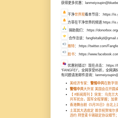
获得更多优惠：lanmeiyoupin@blueberr
干净
世界观
看本节目：:https://is
方菲在干净世界的频道:https://is.g
捐助我们：:https://donorbox.org/f
合作洽谈：fangfeitalkjd@gmail.
推特
：:https://twitter.com/Fangfe
脸书
：:https://www.facebook.com
优惠别错过！现在点击：:https://lanm
“FANGFEI”，全网享受85折，全网满$
有问题请发邮件咨询：lanmeiyoupin@blu
美经济专家：
警惕中共
在数字领
警惕中共
大外宣 美国会召开圆
【 #新闻周刊 】突发：乌克
共军扰台，国军全程掌握；加拿
香港舞台剧《5月35日》台北上
土耳其大选底定 普京祝贺埃尔
违约 拜登麦卡锡敲定协议细节；