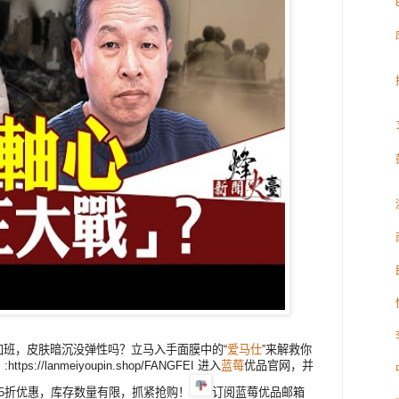
加班，皮肤暗沉没弹性吗？立马入手面膜中的“
爱马仕
”来解救你
/lanmeiyoupin.shop/FANGFEI 进入
蓝莓
优品官网，并
有85折优惠，库存数量有限，抓紧抢购！
订阅蓝莓优品邮箱