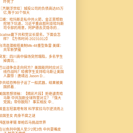
吓死了
〖兲朝浮世绘〗城投公司的负债高达65万
亿,等于30个恒大
江峰：哈玛斯走私中共火箭，金正恩帮助
挖地下坑道，习近平重启叙利亚哈玛斯
司令部的用意，阿萨德去灵隐寺的...
Scalise赢下共和党议长提名，下面会怎
样？【方伟时间-20231012】
台湾造潜舰搭美制Mk-48重型鱼雷 美媒：
共军新梦魇
突发：四川高中操场突然塌陷，多名学生
掉粪坑…
巴以战争会走向何方？美国能同时应对三
线作战吗？哈佛学生支持哈马斯让美国
人震惊｜唐靖远 Jason D...
中共给恐怖份子运了一船武器，结果被美
国抓着..
美国思想领袖：【精彩片段】拒绝谴责哈
马斯 中共加剧全球阵营对立？「强大
党国」带你脱险？ 事实相反 中...
曾直言羟氯喹有效 科学家拉乌尔逆流而上
法国圣女 肉身不腐之谜
韩医徐孝锡 单枪匹马挑战世界
在以色列中国人至少2死3伤 中共耍嘴皮