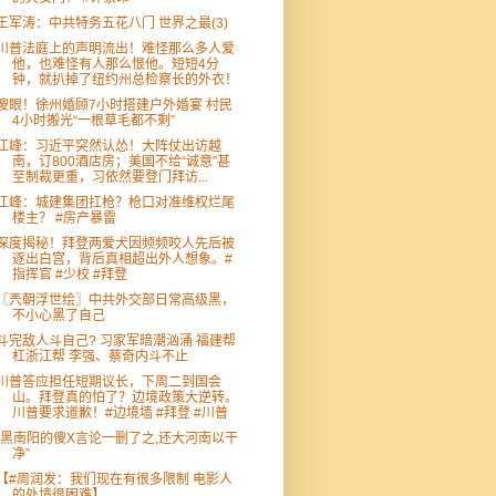
王军涛：中共特务五花八门 世界之最(3)
川普法庭上的声明流出！难怪那么多人爱
他，也难怪有人那么恨他。短短4分
钟，就扒掉了纽约州总检察长的外衣！
傻眼！徐州婚顾7小时搭建户外婚宴 村民
4小时搬光“一根草毛都不剩”
江峰：习近平突然认怂！大阵仗出访越
南，订800酒店房；美国不给“诚意”甚
至制裁更重，习依然要登门拜访...
江峰：城建集团扛枪？枪口对准维权烂尾
楼主？ #房产暴雷
深度揭秘！拜登两爱犬因频频咬人先后被
逐出白宫，背后真相超出外人想象。#
指挥官 #少校 #拜登
〖兲朝浮世绘〗中共外交部日常高级黑，
不小心黑了自己
斗完敌人斗自己? 习家军暗潮汹涌 福建帮
杠浙江帮 李强、蔡奇内斗不止
川普答应担任短期议长，下周二到国会
山。拜登真的怕了？边境政策大逆转。
川普要求道歉！#边境墙 #拜登 #川普
“黑南阳的傻X言论一删了之,还大河南以干
净”
【#周润发：我们现在有很多限制 电影人
的处境很困难】