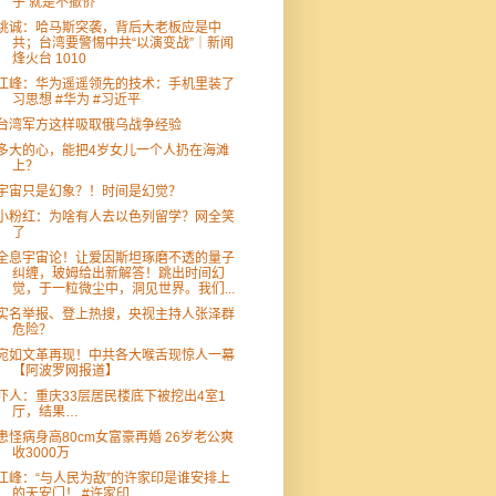
子 就是不撤侨
姚诚：哈马斯突袭，背后大老板应是中
共；台湾要警惕中共“以演变战”｜新闻
烽火台 1010
江峰：华为遥遥领先的技术：手机里装了
习思想 #华为 #习近平
台湾军方这样吸取俄乌战争经验
多大的心，能把4岁女儿一个人扔在海滩
上？
宇宙只是幻象？！时间是幻觉？
小粉红：为啥有人去以色列留学？网全笑
了
全息宇宙论！让爱因斯坦琢磨不透的量子
纠缠，玻姆给出新解答！跳出时间幻
觉，于一粒微尘中，洞见世界。我们...
实名举报、登上热搜，央视主持人张泽群
危险？
宛如文革再现！中共各大喉舌现惊人一幕
【阿波罗网报道】
吓人：重庆33层居民楼底下被挖出4室1
厅，结果…
患怪病身高80cm女富豪再婚 26岁老公爽
收3000万
江峰：“与人民为敌”的许家印是谁安排上
的天安门！ #许家印