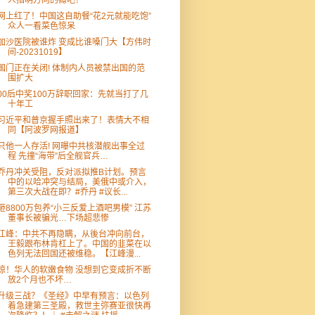
人指明方向的瘾吧？
网上红了！中国这自助餐“花2元就能吃饱”
众人一看菜色惊呆
加沙医院被谁炸 变成比谁嗓门大【方伟时
间-20231019】
国门正在关闭! 体制内人员被禁出国的范
围扩大
00后中奖100万辞职回家：先就当打了几
十年工
习近平和普京握手照出来了！表情大不相
同【阿波罗网报道】
只他一人存活! 网曝中共核潜舰出事全过
程 先撞“海带”后全舰官兵…
乔丹冲关受阻，反对派拟推B计划。预言
中的以哈冲突与结局，美俄中或介入，
第三次大战在即？#乔丹 #议长...
砸8800万包养“小三反爱上酒吧男模” 江苏
董事长被骗光…下场超悲惨
江峰：中共不再隐瞒，从後台冲向前台，
王毅跟布林肯杠上了。中国的韭菜在以
色列无法回国还被维稳。【江峰漫...
惊！华人的软嫩食物 没想到它变成折不断
放2个月也不坏…
升级三战？《圣经》中早有预言：以色列
着急建第三圣殿，救世主弥赛亚很快再