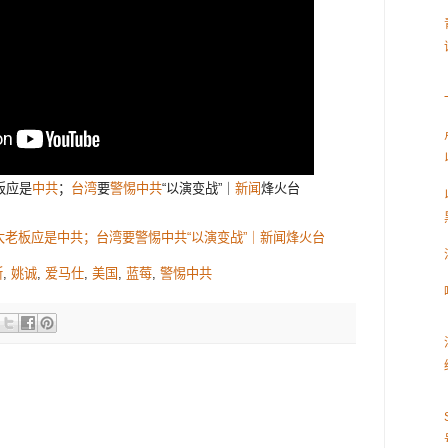
板应是
中共
；
台湾
要
警惕中共
“以演变战”｜
新闻
烽火台
老板应是中共；台湾要警惕中共“以演变战”｜新闻烽火台
斯
,
姚诚
,
爱马仕
,
美国
,
蓝莓
,
警惕中共