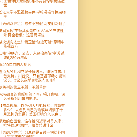
“布王会”明天继续谈 布林肯哀悼李克强逝
世
长江大学不雅视频事件 学校骚操作惊呆师
生
〖兲朝浮世绘〗除夕不放假 网友们骂翻了
陆网疯传“牛顿其实是中国人”本名应该姓
朱 网全看傻：这智商堪忧
战火烧向太空！俄卫星“轨迹可疑” 恐暗中
监视西方
妇接“中联办、公安、人民检察院”电话 遭
诈6,280万港币
跟400年前的人视讯
盘点九名共和党议长候选人，纷纷寻求川
普支持。川普说，只有基督耶稣才能当
议长。#议长选举 #候选人 #川普
以色列的第三圣殿：圣殿重建
Powell真的背叛川普了吗？揭开真相，深
入分析对川普的影响。
【杰森视角】以色列大战蛤蟆丝，胜算有
多少？ 以色列自己为蛤蟆丝培训了十
月恐怖的主谋？美国打响介入以色...
勤政的亡国君，谁在给习近平对号入座；
推特修理“纽时”，拜登想讲什么
〖兲朝浮世绘〗习总这是又过一把给外国