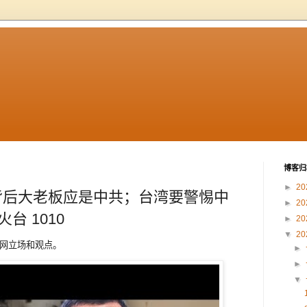
博客归
►
20
背后大老板应是中共；台湾要警惕中
►
20
台 1010
►
20
▼
20
本网立场和观点。
►
►
▼