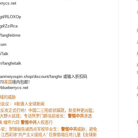
ycs.net
.gd/RLOXOp
d/ZziRca
angfeitime
com
iTalk
/fangfeitalk
eiyoupin.shop/discount/fangfei 或输入折扣码
70
美国
境内包邮！
eberrycs.net
域的威胁
桌会议｜ #新唐人全球新闻
兰大反攻正式打响！中国二三阳症状蹊跷，新变种更凶猛；
大野火延烧；专访所罗门群岛前省长：
警惕中共
渗透
演 缅怀六四
警惕中共
人权恶行
多安；贺锦丽告诫西点军校毕业生：
警惕中共
威胁；避免
江西彩排“共产主义接班人” 巨屏倒塌压垮儿童【全球新