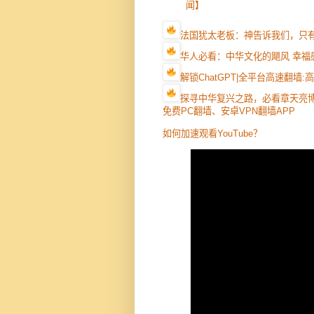
闻】
法国犹太老板：神告诉我们，只
华人必看：中华文化的飓风 幸福
解锁ChatGPT|全平台高速翻墙
探寻中华复兴之路，必看章天亮
免费PC翻墙、安卓VPN翻墙APP
如何加速观看YouTube？