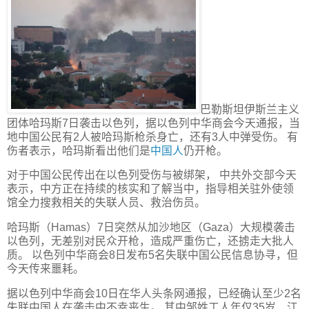
巴勒斯坦伊斯兰主义
团体哈玛斯7日袭击以色列，据以色列中华商会今天通报，当
地中国公民有2人被哈玛斯枪杀身亡，还有3人中弹受伤。 有
伤者表示，哈玛斯看出他们是
中国人
仍开枪。
对于中国公民传出在以色列受伤与被绑架， 中共外交部今天
表示，中方正在持续的核实和了解当中，指导相关驻外使领
馆全力搜救相关的失联人员、救治伤员。
哈玛斯（Hamas）7日突然从加沙地区（Gaza）大规模袭击
以色列，无差别对民众开枪，造成严重伤亡，还掳走大批人
质。 以色列中华商会8日发布5名失联中国公民信息协寻，但
今天传来噩耗。
据以色列中华商会10日在华人头条网通报，已经确认至少2名
失联中国人在袭击中不幸丧生。 其中邹姓工人年仅35岁，江