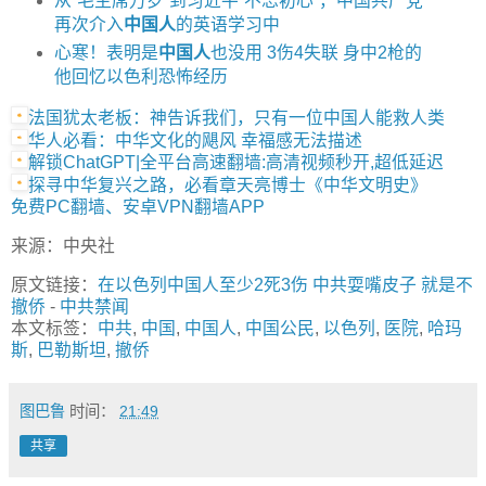
从“毛主席万岁”到习近平“不忘初心”，中国共产党
再次介入
中国人
的英语学习中
心寒！表明是
中国人
也没用 3伤4失联 身中2枪的
他回忆以色利恐怖经历
法国犹太老板：神告诉我们，只有一位中国人能救人类
华人必看：中华文化的飓风 幸福感无法描述
解锁ChatGPT|全平台高速翻墙:高清视频秒开,超低延迟
探寻中华复兴之路，必看章天亮博士《中华文明史》
免费PC翻墙、安卓VPN翻墙APP
来源：中央社
原文链接：
在以色列中国人至少2死3伤 中共耍嘴皮子 就是不
撤侨
-
中共禁闻
本文标签：
中共
,
中国
,
中国人
,
中国公民
,
以色列
,
医院
,
哈玛
斯
,
巴勒斯坦
,
撤侨
图巴鲁
时间：
21:49
共享