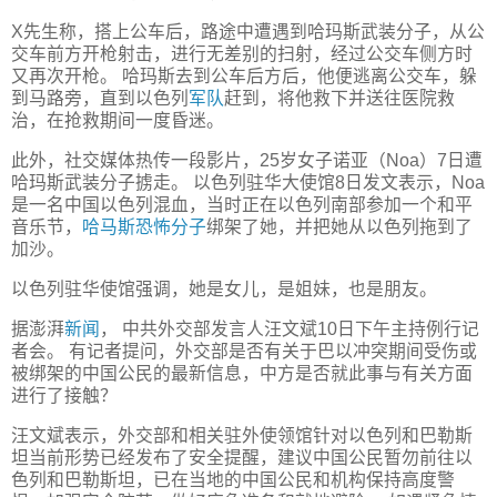
X先生称，搭上公车后，路途中遭遇到哈玛斯武装分子，从公
交车前方开枪射击，进行无差别的扫射，经过公交车侧方时
又再次开枪。 哈玛斯去到公车后方后，他便逃离公交车，躲
到马路旁，直到以色列
军队
赶到，将他救下并送往医院救
治，在抢救期间一度昏迷。
此外，社交媒体热传一段影片，25岁女子诺亚（Noa）7日遭
哈玛斯武装分子掳走。 以色列驻华大使馆8日发文表示，Noa
是一名中国以色列混血，当时正在以色列南部参加一个和平
音乐节，
哈马斯
恐怖分子
绑架了她，并把她从以色列拖到了
加沙。
以色列驻华使馆强调，她是女儿，是姐妹，也是朋友。
据澎湃
新闻
， 中共外交部发言人汪文斌10日下午主持例行记
者会。 有记者提问，外交部是否有关于巴以冲突期间受伤或
被绑架的中国公民的最新信息，中方是否就此事与有关方面
进行了接触？
汪文斌表示，外交部和相关驻外使领馆针对以色列和巴勒斯
坦当前形势已经发布了安全提醒，建议中国公民暂勿前往以
色列和巴勒斯坦，已在当地的中国公民和机构保持高度警