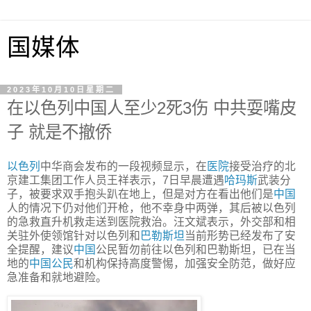
国媒体
2023年10月10日星期二
在以色列中国人至少2死3伤 中共耍嘴皮
子 就是不撤侨
以色列
中华商会发布的一段视频显示，在
医院
接受治疗的北
京建工集团工作人员王祥表示，7日早晨遭遇
哈玛斯
武装分
子，被要求双手抱头趴在地上，但是对方在看出他们是
中国
人的情况下仍对他们开枪，他不幸身中两弹，其后被以色列
的急救直升机救走送到医院救治。汪文斌表示，外交部和相
关驻外使领馆针对以色列和
巴勒斯坦
当前形势已经发布了安
全提醒，建议
中国
公民暂勿前往以色列和巴勒斯坦，已在当
地的
中国公民
和机构保持高度警惕，加强安全防范，做好应
急准备和就地避险。