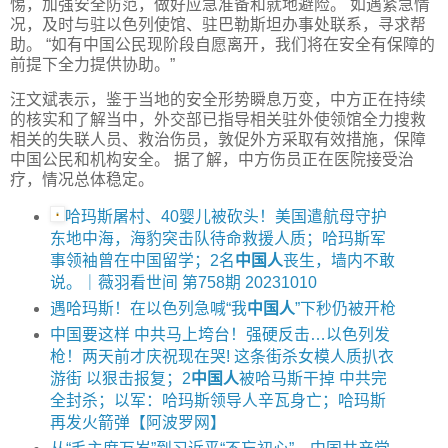
惕，加强安全防范，做好应急准备和就地避险。 如遇紧急情
况，及时与驻以色列使馆、驻巴勒斯坦办事处联系，寻求帮
助。 “如有中国公民现阶段自愿离开，我们将在安全有保障的
前提下全力提供协助。”
汪文斌表示，鉴于当地的安全形势瞬息万变，中方正在持续
的核实和了解当中，外交部已指导相关驻外使领馆全力搜救
相关的失联人员、救治伤员，敦促外方采取有效措施，保障
中国公民和机构安全。 据了解，中方伤员正在医院接受治
疗，情况总体稳定。
哈玛斯屠村、40婴儿被砍头！美国遣航母守护
东地中海，海豹突击队待命救援人质；哈玛斯军
事领袖曾在中国留学；2名
中国人
丧生，墙内不敢
说。｜薇羽看世间 第758期 20231010
遇哈玛斯！在以色列急喊“我
中国人
”下秒仍被开枪
中国要这样 中共马上垮台！强硬反击…以色列发
枪！两天前才庆祝现在哭! 这条街杀女模人质扒衣
游街 以狠击报复；2
中国人
被哈马斯干掉 中共完
全封杀；以军：哈玛斯领导人辛瓦身亡；哈玛斯
再发火箭弹【阿波罗网】