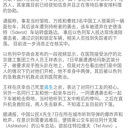
苏人，其家属目前已经获知信息并且正在等待后事安排料理
的协助。
通报称，事发当时邹姓、万姓和曹姓3名中国工人搭乘同一辆
面包车，其后该车遭到持枪者的袭击，该车被遗弃在史德洛
特（Sderot）车站转盘路边。 事后以色列军人抵达现场清除
袭击者，通过识别和锁定车辆，相关人员找到失踪者的下
落。 目前进一步消息正在核实中。
以色列中华商会发布的一段视频显示，在医院接受治疗的北
京建工集团工作人员王祥表示，7日早晨遭遇哈玛斯武装分
子，被要求双手抱头趴在地上，但是对方在看出他们是中国
人的情况下仍对他们开枪，他不幸身中两弹，其后被以色列
的急救直升机救走送到医院救治。
王祥在庆幸自己死里
逃生
之余，表达了对同行工友的担心。
另外一名同行工友和他一起坐车出行，一同遭遇袭击和一起
下车被枪击倒地，当时他听到工友中枪后的惨叫。 之后在直
升机急救阶段，两人失去联系，不知道工友目前的下落。
据通报，中国公民X先生7日在所在城市听到导弹的爆炸声和
枪声，在意识到需要逃难后，便搭乘公交车前往阿什克隆
（Ashkelon）的公车总站，欲前往特拉维夫（Tel Aviv）。