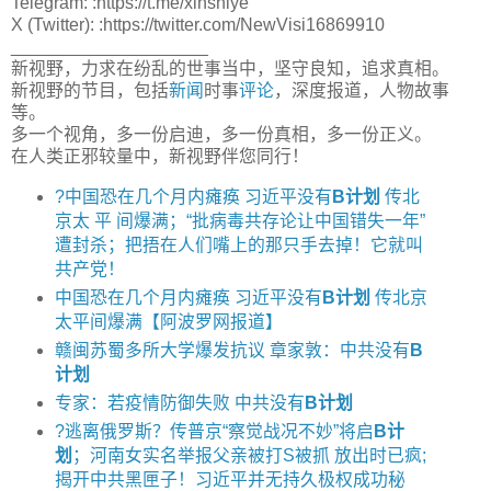
Telegram: :https://t.me/xinshiye
X (Twitter): :https://twitter.com/NewVisi16869910
____________________
新视野，力求在纷乱的世事当中，坚守良知，追求真相。
新视野的节目，包括
新闻
时事
评论
，深度报道，人物故事
等。
多一个视角，多一份启迪，多一份真相，多一份正义。
在人类正邪较量中，新视野伴您同行！
?中国恐在几个月内瘫痪 习近平没有
B计划
传北
京太 平 间爆满；“批病毒共存论让中国错失一年”
遭封杀；把捂在人们嘴上的那只手去掉！它就叫
共产党！
中国恐在几个月内瘫痪 习近平没有
B计划
传北京
太平间爆满【阿波罗网报道】
赣闽苏蜀多所大学爆发抗议 章家敦：中共没有
B
计划
专家：若疫情防御失败 中共没有
B计划
?逃离俄罗斯？传普京“察觉战况不妙”将启
B计
划
；河南女实名举报父亲被打S被抓 放出时已疯;
揭开中共黑匣子！习近平并无持久极权成功秘