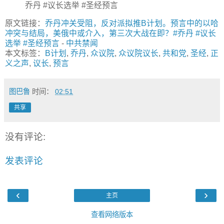
乔丹 #议长选举 #圣经预言
原文链接：
乔丹冲关受阻，反对派拟推B计划。预言中的以哈
冲突与结局，美俄中或介入，第三次大战在即？#乔丹 #议长
选举 #圣经预言
-
中共禁闻
本文标签：
B计划
,
乔丹
,
众议院
,
众议院议长
,
共和党
,
圣经
,
正
义之声
,
议长
,
预言
图巴鲁
时间：
02:51
共享
没有评论:
发表评论
‹
›
主页
查看网络版本