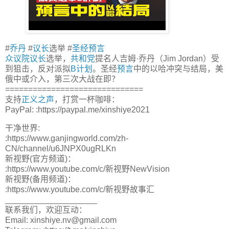
#
乔丹
#
议长
选举 #
圣经
预言
众议院议长
选举，
共和党
提名人吉姆·乔丹（Jim Jordan）受
到狙击，反对派拟
B计划
。圣经
预言
中的以哈冲突与结局，美
俄中或介入，第三次大战在即？
==============================
支持
正义之声
，打赏一杯咖啡：
PayPal: :https://paypal.me/xinshiye2021
干净世界:
:https://www.ganjingworld.com/zh-
CN/channel/u6JNPX0ugRLKn
新视野(官方频道)：
:https://www.youtube.com/c/新视野NewVision
新视野(备用频道)：
:https://www.youtube.com/c/新视野故事汇
____________________
联系我们，欢迎互动：
Email: xinshiye.nv@gmail.com