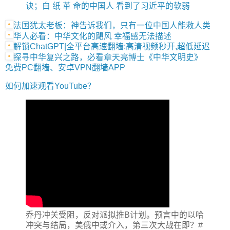
诀；白 纸 革 命的中国人 看到了习近平的软弱
法国犹太老板：神告诉我们，只有一位中国人能救人类
华人必看：中华文化的飓风 幸福感无法描述
解锁ChatGPT|全平台高速翻墙:高清视频秒开,超低延迟
探寻中华复兴之路，必看章天亮博士《中华文明史》
免费PC翻墙、安卓VPN翻墙APP
如何加速观看YouTube？
乔丹冲关受阻，反对派拟推B计划。预言中的以哈
冲突与结局，美俄中或介入，第三次大战在即？#