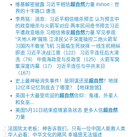
维基解密披露 习近平相信
超自然
力量 #short｜世
界的十字路口 唐浩
李燕铭：消息：习近平相信暗杀预言 认为预言中
的政变暗杀与火箭军对应 两本民间奇书预言习近
平遭政变暗杀 习相信佛家
超自然
力量 罕见参观
“天地人神”展陈 江泽民父子深度操控二炮火箭军
习国内不敢坐飞机 习面临生死抉择 一线生机稍纵
即逝 习近平决战江曾（122） 习近平连任后大清
洗（79） 中南海政变与反政变（125） 火箭军窝
案深度内幕（17） 习近平连任与中共末日
（167）
史上最神秘消失事件！是阴谋还是
超自然
？地球
12亿年记忆到底去了哪里？【地球旅馆】
英国十大最受欢迎的
超自然
信仰：鬼魂、外星人
和女巫...
美国5月11日结束疫情紧急状态 更多人信
超自然
力量
法国犹太老板：神告诉我们，只有一位中国人能救人类
华人必看：中华文化的飓风 幸福感无法描述