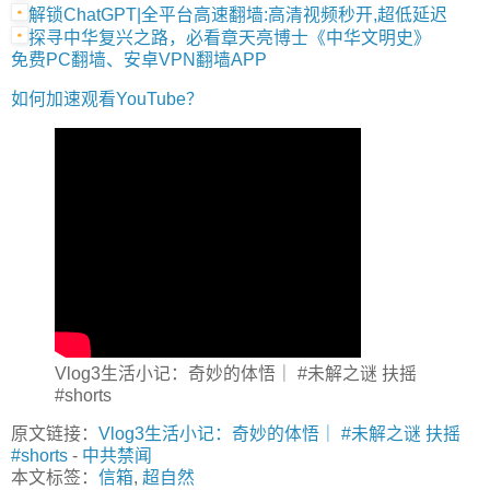
解锁ChatGPT|全平台高速翻墙:高清视频秒开,超低延迟
探寻中华复兴之路，必看章天亮博士《中华文明史》
免费PC翻墙、安卓VPN翻墙APP
如何加速观看YouTube？
Vlog3生活小记：奇妙的体悟｜ #未解之谜 扶摇
#shorts
原文链接：
Vlog3生活小记：奇妙的体悟｜ #未解之谜 扶摇
#shorts
-
中共禁闻
本文标签：
信箱
,
超自然