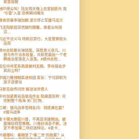
紧急提醒
她吓得尖叫！陆女雨天晚上在家拍影片 竟
“引雷”入室 恐怖瞬间曝光
粮食贸易争端加剧 波兰停止军援乌克兰
飞沈阳航班突然剧烈颠簸，乘客尖叫哭
泣…
习近平访义乌 特斯拉禁行，大批警察街头
巡视
德州总检察长弹劾案，获胜意义非凡。川
普与布什派系较量，共和党最后一个老
牌政治家族走入没落。#德州总检...
这位中共军系高层被判无期，李尚福会步
其后尘吗？
中国力推预制菜进校园 家长：宁可辞职为
孩子送便当
马斯克自传问世 解谜当世奇人
中共加紧黄岩岛填岛作业 陆媒嚣张称 : 可
控制整个南海 关门打狗..
江峰：俄乌战争答网友问：到底谁在赢？
#俄乌战争
麦卡锡大胆挺川普，不再忌讳建制派。披
露弹劾拜登策略。川普好消息不断。决
定不参加第二场初选辩论。#麦卡...
外媒爆料：秦刚受了“秦二世”的拖累？从