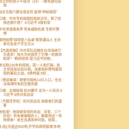
防止你的孩子不成功（10） –教育避坑指
南
陆女五脏六腑全是反的 医揭“神秘病因”
江峰：中共专机接国际贱民访华，除了给
钱还图什麽？ #习近平 #叙利亚
中共渗透美各界 带来威胁危害 专家吁警
惕
模特拍照“踩祠堂八仙桌”惹怒潮汕人 主办
单位急发千字文灭火
【杰森视角】中共军队近期在台湾海峡行
为诡异！恒大为何放弃了它唯一的救命
稻草？“枫桥经验”是习近平的制...
参议院230年的规矩，因一人而打破。民
主党高层出现分裂。深度剖析费特曼规
则的幕后之战。#费特曼 #舒...
〖博谈编译〗即使中国有14亿人口，也无
法填满所有的空置房屋
江峰：全国缺钱 杭州撒币 全为一人风光 #
习近平 #杭州亚运会
〖兲朝浮世绘〗杭州亚运会 独裁者们的盛
宴
他知道！地球被安排的命运：巨变、三个
阶段！所有被催眠的人，都看到这一奇
特景象！来生充满各种可能，就取...
上海1天高达900例,开学后病例猛增!多地