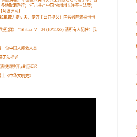
 多地取消游行；“打击共产中国”佛州州长连签三法案；
V【阿波罗网】
拉尼娅
力挺丈夫，伊万卡公开挺父！匿名者萨满被悄悄
提道歉！””ShitaoTV - 04 (10/11/22) 请所有人记住：我
有一位中国人能救人类
感无法描述
:高清视频秒开,超低延迟
博士《中华文明史》