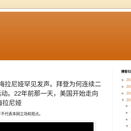
博客归
►
20
，梅拉尼娅罕见发声。拜登为何连续二
►
20
动。22年前那一天，美国开始走向
►
20
▼
20
#梅拉尼娅
►
►
章内容并不代表本网立场和观点。
►
▼