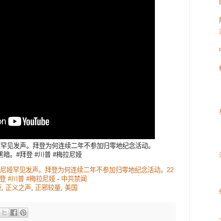
娅罕见发声。拜登为何连续二年不参加归零地纪念活动。
暗。#拜登 #川普 #梅拉尼娅
拉尼娅罕见发声。拜登为何连续二年不参加归零地纪念活动。22
 #川普 #梅拉尼娅
-
中共禁闻
娅
,
正义之声
,
正邪较量
,
美国