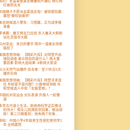
假的！老富豪娶美女嫩妻照片爆红 唬烂网
红被抓去关
中国狮子不愿当韭菜造反啦！被铁棍狂戳
暴怒“撕咬驯兽师”
美总统候选人警告：习想赢，正为战争做
准备
李承鹏：魔王预言已应验 杀人屠夫大剌剌
站在灵隐寺大殿
杭州亚运：末日的奢华 雨中一溜美女场景
尴尬了
美国思想领袖：【精彩片段】对拜登开启
弹劾调查 美众院目的是什么？两大重
要因素 影响大选结果- #新闻大家谈
长沙天然气站爆炸 目击者：至少听见5次
爆炸巨响
美国思想领袖：【精彩片段】拜登寻求连
任 年龄是不是问题？川普继续领跑 共
和党候选人中现「女版里根」？...
中国杭州亚运会 长队表演 外国人一脸懵
逼
多世古代道士生活，助他用科学证实佛法
的伟大！帮女儿回溯前世因果，根治顽
疾！第三只眼看到：他有两个形象...
删帖：中国小学4年级男生性侵犯男同学2
年 全网震怒