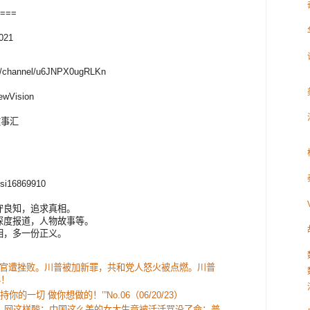
===
2021
CN/channel/u6JNPX0ugRLKn
ewVision
野故事汇
Visi16869910
守良知，追求真相。
深度报道，人物故事等。
相，多一份正义。
！
官遭挫败。川普被加新罪，共和党人怒火被点燃。川普
4！
支持你的一切 做你想做的！’”No.06（06/20/23）
？网这样酸；中国这么美的女大生竟被活活骂没了命；普