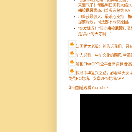
京漏气了！俄胜利日阅兵大缩水
梅拉尼娅
表态川普参选总统 K
川普获最强大、最暖心支持！
梅
提前释放，司法部不敢说原因。
“突发惊叹！“我向
梅拉尼娅
和汉尼
是“真正的天才啊！“
法国犹太老板：神告诉我们，只
华人必看：中华文化的飓风 幸福
解锁ChatGPT|全平台高速翻墙
探寻中华复兴之路，必看章天亮
免费PC翻墙、安卓VPN翻墙APP
如何加速观看YouTube？