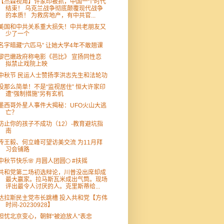
【杰森视角】许家印被抓，中国一个时代
结束！ 乌克兰战争彻底颠覆现代战争
的本质！ 为救房地产，有中共官...
美国和中共关系重大损失！中共老朋友又
少了一个
名字暗藏“六匹马” 让她大学4年不敢翘课
黎巴嫩政府称电影《芭比》 宣扬同性恋
拟禁止戏院上映
中秋节 民运人士赞扬李洪志先生和法轮功
没那么简单！不是“监视居住” 恒大许家印
遭“强制措施”另有玄机
墨西哥外星人事件大揭秘：UFO火山大逃
亡？
防止你的孩子不成功（12）-教育避坑指
南
传王毅、何立峰可望访美交流 为11月拜
习会铺路
中秋节快乐🌸 月圆人团圆🌕 #扶摇
共和党第二场初选辩论，川普没出席却成
最大赢家。拉马斯瓦米成出气筒。现场
评出最令人讨厌的人。克里斯蒂给...
达拉斯民主党市长跳槽 投入共和党【方伟
时间-20230928】
担忧北京变心，朝鲜“被迫放人”表忠