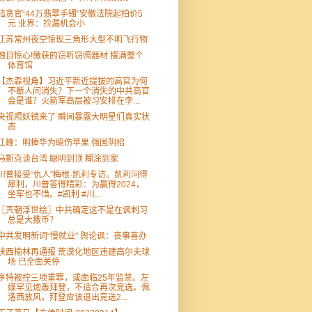
陆贪官“44万翡翠手镯”安徽法院起拍价5
元 业界：捡漏机会小
江苏常州夜空惊现三角形大型不明飞行物
触目惊心!缴获的窃听窃照器材 摆满整个
体育馆
【杰森视角】习近平新近提拔的高官为何
不断人间消失？下一个消失的中共高官
会是谁？火箭军高层被习安排在李...
央视照妖镜来了 瞬间暴露大明星们真实状
态
江峰：明捧华为暗伤苹果 强国阴招
马斯克谈台湾 聪明到顶 糊涂到家
川普接受“仇人”梅根·凯利专访。凯利问得
犀利，川普答得精彩：为赢得2024，
坐牢也不惜。#凯利 #川...
〖兲朝浮世绘〗中共确定这不是在讽刺习
总是大撒币？
中共发明新词“慢就业” 舆论讽：丧事喜办
陕西榆林再通报 荒漠化地区违建高尔夫球
场 已全面关停
亨特被控三项重罪，或面临25年监禁。左
媒罕见炮轰拜登，不适合再次竞选。佩
洛西放风，拜登应该退出竞选2...