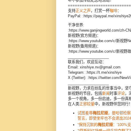
年不参加传统纪念地活动？
===========================
支持
正义之声
，打赏一杯
咖啡
：
PayPal: :https://paypal.me/xinshiye
干净世界:
:https://www.ganjingworld.com/zh-
新视野(官方频道)：
:https://www.youtube.com/c/新视野N
新视野(备用频道)：
:https://www.youtube.com/c/新视
____________________
联系我们，欢迎互动：
Email: xinshiye.nv@gmail.com
Telegram: :https://t.me/xinshiye
X (Twitter): :https://twitter.com/New
____________________
新视野，力求在纷乱的世事当中，坚
新视野的节目，包括
新闻
时事
评论
，
多一个视角，多一份启迪，多一份真
在人类
正邪较量
中，新视野伴您同行
试图羞辱
梅拉尼娅
，曼哈顿检察
誓言，即使坐牢也不会退出202
“保持沉默的
梅拉尼娅
：‘100%
?莫斯科红场唯一阅兵坦克翻了