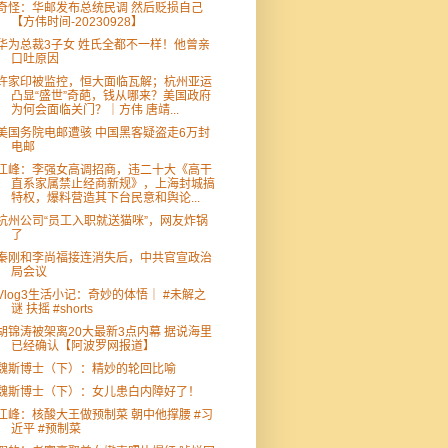
奇怪：华邮发布总统民调 然后贬损自己
【方伟时间-20230928】
华为总裁3子女 姓氏全都不一样！他曾亲
口吐原因
许家印被监控，恒大面临瓦解；杭州亚运
凸显“盛世”奇葩，钱从哪来？美国政府
为何会面临关门？｜方伟 唐靖...
美国务院电邮遭骇 中国黑客疑盗走6万封
电邮
江峰：李强女高调招商，违二十大《高干
直系家属禁止经商新规》，上海封城搞
特权，爆料营造其下台民意和舆论...
杭州公司“员工入职就送猫咪”，网友炸锅
了
秦刚和李尚福接连消失后，中共官宣政治
局会议
Vlog3生活小记：奇妙的体悟｜ #未解之
谜 扶摇 #shorts
胡锦涛被架离20大最新3点内幕 据说海里
已经确认【阿波罗网报道】
魏斯博士（下）：精妙的轮回比喻
魏斯博士（下）：女儿患白内障好了！
江峰：核酸大王做预制菜 朝中他撑腰 #习
近平 #预制菜