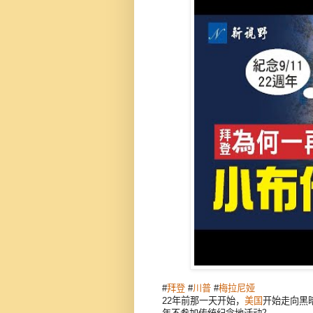
#
拜登
#
川普
#
梅拉尼娅
22年前那一天开始，
美国
开始走向黑