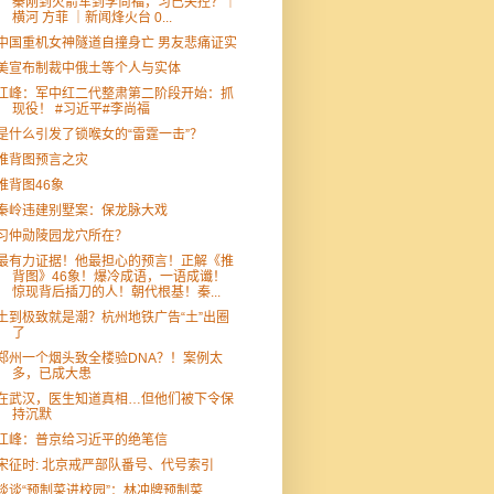
秦刚到火箭军到李尚福，习已失控？｜
横河 方菲 ｜新闻烽火台 0...
中国重机女神隧道自撞身亡 男友悲痛证实
美宣布制裁中俄土等个人与实体
江峰：军中红二代整肃第二阶段开始：抓
现役！ #习近平#李尚福
是什么引发了锁喉女的“雷霆一击”？
推背图预言之灾
推背图46象
秦岭违建别墅案：保龙脉大戏
习仲勋陵园龙穴所在？
最有力证据！他最担心的预言！正解《推
背图》46象！爆冷成语，一语成谶！
惊现背后插刀的人！朝代根基！秦...
土到极致就是潮？杭州地铁广告“土”出圈
了
郑州一个烟头致全楼验DNA？！案例太
多，已成大患
在武汉，医生知道真相…但他们被下令保
持沉默
江峰：普京给习近平的绝笔信
宋征时: 北京戒严部队番号、代号索引
谈谈“预制菜进校园”：林冲牌预制菜