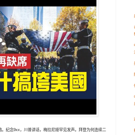
暗。纪念9xx，川普讲话，梅拉尼娅罕见发声。拜登为何连续二