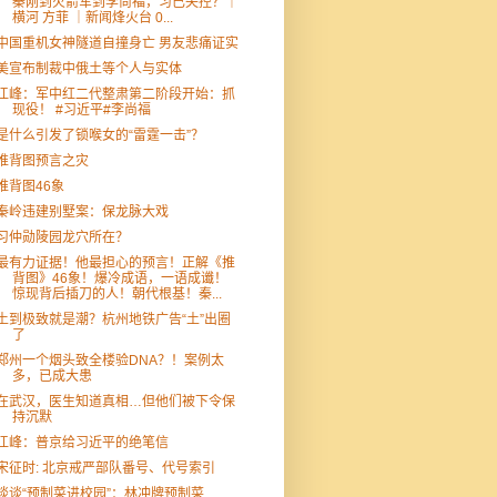
秦刚到火箭军到李尚福，习已失控？｜
横河 方菲 ｜新闻烽火台 0...
中国重机女神隧道自撞身亡 男友悲痛证实
美宣布制裁中俄土等个人与实体
江峰：军中红二代整肃第二阶段开始：抓
现役！ #习近平#李尚福
是什么引发了锁喉女的“雷霆一击”？
推背图预言之灾
推背图46象
秦岭违建别墅案：保龙脉大戏
习仲勋陵园龙穴所在？
最有力证据！他最担心的预言！正解《推
背图》46象！爆冷成语，一语成谶！
惊现背后插刀的人！朝代根基！秦...
土到极致就是潮？杭州地铁广告“土”出圈
了
郑州一个烟头致全楼验DNA？！案例太
多，已成大患
在武汉，医生知道真相…但他们被下令保
持沉默
江峰：普京给习近平的绝笔信
宋征时: 北京戒严部队番号、代号索引
谈谈“预制菜进校园”：林冲牌预制菜