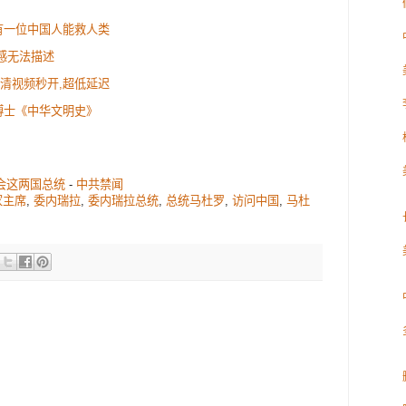
有一位中国人能救人类
感无法描述
:高清视频秒开,超低延迟
博士《中华文明史》
 会这两国总统
-
中共禁闻
家主席
,
委内瑞拉
,
委内瑞拉总统
,
总统马杜罗
,
访问中国
,
马杜