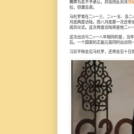
舞弊为名不予承认，并扶持反对派
领
拉，但遭击退。
马杜罗曾在二○一三、二○一五、及二
月底两度访陆，而八月底那一次还参
阅兵仪式。这次再度访陆将是他二○
这次出访与二○一八年相同的是，当
后。一个国家的正副元首同时出访同
习近平除会见马杜罗，还将会见十日