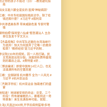
防止你的孩子不成功（10） –教育避坑指
南
陆女五脏六腑全是反的 医揭“神秘病因”
江峰：中共专机接国际贱民访华，除了给
钱还图什麽？ #习近平 #叙利亚
中共渗透美各界 带来威胁危害 专家吁警
惕
模特拍照“踩祠堂八仙桌”惹怒潮汕人 主办
单位急发千字文灭火
【杰森视角】中共军队近期在台湾海峡行
为诡异！恒大为何放弃了它唯一的救命
稻草？“枫桥经验”是习近平的制...
参议院230年的规矩，因一人而打破。民
主党高层出现分裂。深度剖析费特曼规
则的幕后之战。#费特曼 #舒...
〖博谈编译〗即使中国有14亿人口，也无
法填满所有的空置房屋
江峰：全国缺钱 杭州撒币 全为一人风光 #
习近平 #杭州亚运会
〖兲朝浮世绘〗杭州亚运会 独裁者们的盛
宴
他知道！地球被安排的命运：巨变、三个
阶段！所有被催眠的人，都看到这一奇
特景象！来生充满各种可能，就取...
上海1天高达900例,开学后病例猛增!多地