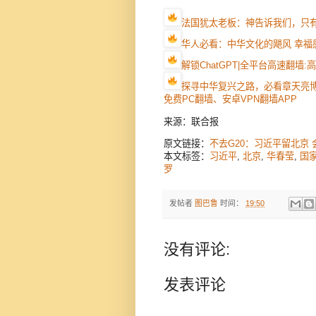
法国犹太老板：神告诉我们，只
华人必看：中华文化的飓风 幸福
解锁ChatGPT|全平台高速翻墙
探寻中华复兴之路，必看章天亮
免费PC翻墙、安卓VPN翻墙APP
来源：联合报
原文链接：
不去G20：习近平留北京
本文标签：
习近平
,
北京
,
华春莹
,
国
罗
发帖者
图巴鲁
时间：
19:50
没有评论:
发表评论