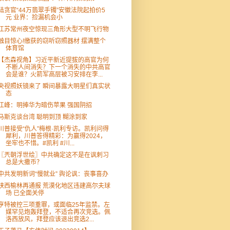
陆贪官“44万翡翠手镯”安徽法院起拍价5
元 业界：捡漏机会小
江苏常州夜空惊现三角形大型不明飞行物
触目惊心!缴获的窃听窃照器材 摆满整个
体育馆
【杰森视角】习近平新近提拔的高官为何
不断人间消失？下一个消失的中共高官
会是谁？火箭军高层被习安排在李...
央视照妖镜来了 瞬间暴露大明星们真实状
态
江峰：明捧华为暗伤苹果 强国阴招
马斯克谈台湾 聪明到顶 糊涂到家
川普接受“仇人”梅根·凯利专访。凯利问得
犀利，川普答得精彩：为赢得2024，
坐牢也不惜。#凯利 #川...
〖兲朝浮世绘〗中共确定这不是在讽刺习
总是大撒币？
中共发明新词“慢就业” 舆论讽：丧事喜办
陕西榆林再通报 荒漠化地区违建高尔夫球
场 已全面关停
亨特被控三项重罪，或面临25年监禁。左
媒罕见炮轰拜登，不适合再次竞选。佩
洛西放风，拜登应该退出竞选2...