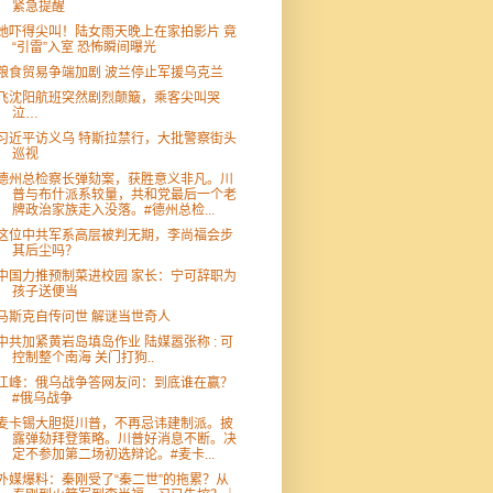
紧急提醒
她吓得尖叫！陆女雨天晚上在家拍影片 竟
“引雷”入室 恐怖瞬间曝光
粮食贸易争端加剧 波兰停止军援乌克兰
飞沈阳航班突然剧烈颠簸，乘客尖叫哭
泣…
习近平访义乌 特斯拉禁行，大批警察街头
巡视
德州总检察长弹劾案，获胜意义非凡。川
普与布什派系较量，共和党最后一个老
牌政治家族走入没落。#德州总检...
这位中共军系高层被判无期，李尚福会步
其后尘吗？
中国力推预制菜进校园 家长：宁可辞职为
孩子送便当
马斯克自传问世 解谜当世奇人
中共加紧黄岩岛填岛作业 陆媒嚣张称 : 可
控制整个南海 关门打狗..
江峰：俄乌战争答网友问：到底谁在赢？
#俄乌战争
麦卡锡大胆挺川普，不再忌讳建制派。披
露弹劾拜登策略。川普好消息不断。决
定不参加第二场初选辩论。#麦卡...
外媒爆料：秦刚受了“秦二世”的拖累？从