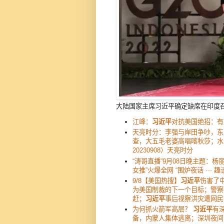
大陆国家主席习近平确定缺席在印度召开
江峰：
习近平
对抗美国绝招：有
天亮时分：李强与岸田争吵，东
查，大五毛老婆高唱喀秋莎；水
20230908）天亮时分
“涛哥直播”9月08日晚主题：杨丽
女推”火爆全网 “围炉夜话 ⋯ 
9/8【美国热搜】
习近平
伤害了
为美国制裁的下一个目标；警察
赶；
习近平
事后视察洪灾遭网民
为何抓火箭军高层？
习近平
有
备，内蒙人集体逃离；深圳夜间泄