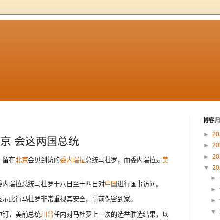
博客归
►
20
北京 会这两国总统
►
20
►
20
，留在
北京
会见到访的
委内瑞拉
总统马杜罗，而委内瑞拉是
美
▼
20
►
委内瑞拉总统马杜罗于八日至十四日对
中国
进行国事访问。
►
显示此行马杜罗非常重视其安全，事前保密到家。
►
▼
中钉，美前总统
川普
任内对马杜罗上一次的选举胜选结果，以