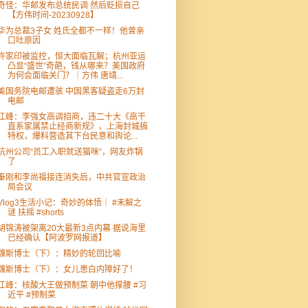
奇怪：华邮发布总统民调 然后贬损自己
【方伟时间-20230928】
华为总裁3子女 姓氏全都不一样！他曾亲
口吐原因
许家印被监控，恒大面临瓦解；杭州亚运
凸显“盛世”奇葩，钱从哪来？美国政府
为何会面临关门？｜方伟 唐靖...
美国务院电邮遭骇 中国黑客疑盗走6万封
电邮
江峰：李强女高调招商，违二十大《高干
直系家属禁止经商新规》，上海封城搞
特权，爆料营造其下台民意和舆论...
杭州公司“员工入职就送猫咪”，网友炸锅
了
秦刚和李尚福接连消失后，中共官宣政治
局会议
Vlog3生活小记：奇妙的体悟｜ #未解之
谜 扶摇 #shorts
胡锦涛被架离20大最新3点内幕 据说海里
已经确认【阿波罗网报道】
魏斯博士（下）：精妙的轮回比喻
魏斯博士（下）：女儿患白内障好了！
江峰：核酸大王做预制菜 朝中他撑腰 #习
近平 #预制菜