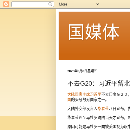
国媒体
2023年9月8日星期五
不去G20：习近平留
大陆
国家主席
习近平
不去印度Ｇ２０
国
的头号敌对国家之一。
大陆外交部发言人
华春莹
八日宣布，
华春莹迟至马杜罗访陆当天才宣布，
原因可能是马杜罗一向被美国视为眼