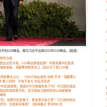
的G20峰会。图为习近平出席2022年G20峰会。(路透)
用的白痴
盟会议受冷落，G20峰会跟谁尬聊？传那英遭中纪委调
淹香港後，
习近平
视察黑龙江（政论天下第1105集
萍新舞太过分 ⋯ 7000万网友激愤 辩称“艺术” “
习近平
父
趣谈”第三四则：守身不妄为 创业须深虑
中华民族感情；美国对华为制裁失败了吗？中芯国际或成
强迫检查旅客手机；武汉唐装汉服拍照误认和服被驱
嘲笑
深忧；视察灾民是幌子，密会普京金正恩？习已用防核设
洪，当局保深淹港？【新闻看点 李沐阳9.8】