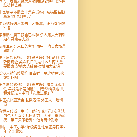
假的！老富豪娶美女嫩妻照片爆红 唬烂网
红被抓去关
中国狮子不愿当韭菜造反啦！被铁棍狂戳
暴怒“撕咬驯兽师”
美总统候选人警告：习想赢，正为战争做
准备
李承鹏：魔王预言已应验 杀人屠夫大剌剌
站在灵隐寺大殿
杭州亚运：末日的奢华 雨中一溜美女场景
尴尬了
美国思想领袖：【精彩片段】对拜登开启
弹劾调查 美众院目的是什么？两大重
要因素 影响大选结果- #新闻大家谈
长沙天然气站爆炸 目击者：至少听见5次
爆炸巨响
美国思想领袖：【精彩片段】拜登寻求连
任 年龄是不是问题？川普继续领跑 共
和党候选人中现「女版里根」？...
中国杭州亚运会 长队表演 外国人一脸懵
逼
多世古代道士生活，助他用科学证实佛法
的伟大！帮女儿回溯前世因果，根治顽
疾！第三只眼看到：他有两个形象...
删帖：中国小学4年级男生性侵犯男同学2
年 全网震怒