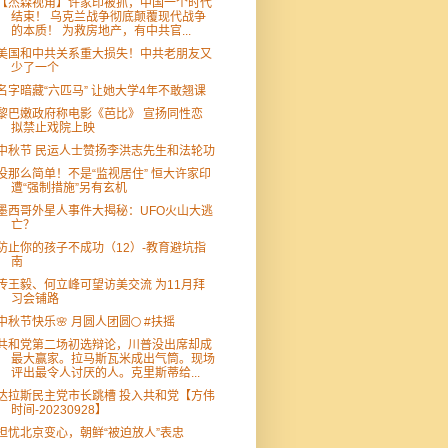
【杰森视角】许家印被抓，中国一个时代
结束！ 乌克兰战争彻底颠覆现代战争
的本质！ 为救房地产，有中共官...
美国和中共关系重大损失！中共老朋友又
少了一个
名字暗藏“六匹马” 让她大学4年不敢翘课
黎巴嫩政府称电影《芭比》 宣扬同性恋
拟禁止戏院上映
中秋节 民运人士赞扬李洪志先生和法轮功
没那么简单！不是“监视居住” 恒大许家印
遭“强制措施”另有玄机
墨西哥外星人事件大揭秘：UFO火山大逃
亡？
防止你的孩子不成功（12）-教育避坑指
南
传王毅、何立峰可望访美交流 为11月拜
习会铺路
中秋节快乐🌸 月圆人团圆🌕 #扶摇
共和党第二场初选辩论，川普没出席却成
最大赢家。拉马斯瓦米成出气筒。现场
评出最令人讨厌的人。克里斯蒂给...
达拉斯民主党市长跳槽 投入共和党【方伟
时间-20230928】
担忧北京变心，朝鲜“被迫放人”表忠