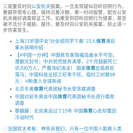
三是要及时向
公安机关
报案。一旦发现疑似窃听窃照行为，
要摒弃侥幸心理，保持沉着冷静，第一时间报警，配合公安
机关做好调查取证工作。如果受到窃听窃照行为侵害，甚至
被不法分子威胁、敲诈，要及时向公安机关报案，防止进一
步伤害发生。
上海13岁国中女“对全班同学下毒” 23人
体育
课后
拿水就喝中招
【#中国一分钟】中国核专家指福岛废水不可怕，
遭删文封号；中共贸然放弃清零，2个月超额死亡
近200万人；严重违纪违法！ 国家
体育
总局高官
落马；中国科技业招工旺季不旺，临时工时薪69
元｜ #新唐人全球新闻
北京冬奥
体育
代表团秘书长受贪腐调查
中国对前冬奥会中国
体育
代表团秘书长进行腐败
调查
黎蜗藤：北京奥运过了15年 中国
体育
心态却重回
冷战时代
法国犹太老板：神告诉我们，只有一位中国人能救人类