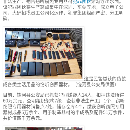
非法生产、销售窃听窃照专用器材
犯罪团伙
渐渐浮出水面。
该犯罪团伙将生产窝点集中在深圳、东莞等地，成立电子公
司，大肆招揽员工公司化运作，犯罪集团组织严密、分工明
确。
这是民警缴获的伪装
成各类生活用品的窃听窃照器材。（饶河县公安局供图）
目前，饶河县公安局已抓获犯罪嫌疑人14人，扣押违法所得
60万余元，查明组织架构7级，查获非法生产工厂1个，窃听
窃照专用器材销售点7处，储存仓库4个，缴获窃听窃照专用
器材成品5万余个、用于制造器材的半成品及配件51万余件，
共价值四千万余元。