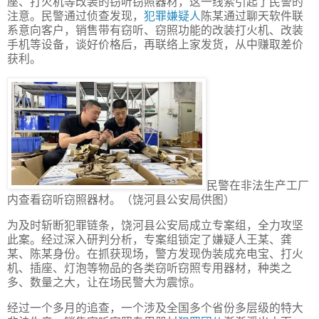
座、打火机等改装的窃听窃照器材，这一线索引起了民警的
注意。民警通过侦查发现，
犯罪嫌疑人
陈某通过聊天软件联
系意向客户，销售带有窃听、窃照功能的改装打火机、改装
手机等设备，谈好价格后，再联络上家发货，从中赚取差价
获利。
民警在非法生产工厂
内查看窃听窃照器材。（饶河县公安局供图）
为及时斩断犯罪链条，饶河县公安局成立专案组，全力攻坚
此案。经过深入研判分析，专案组锁定了嫌疑人王某、龚
某、陈某身份。在抓获现场，警方发现伪装成充电宝、打火
机、插座、灯泡等物品的各类窃听窃照专用器材，种类之
多、数量之大，让在场民警大为震惊。
经过一个多月的追查，一个涉及全国多个省份多层级的特大