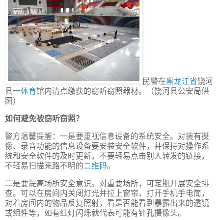
民警在
黑龙江省
饶河
县一
体育
馆内清点缴获的窃听窃照器材。（饶河县公安局供
图）
如何避免被窃听窃照？
警方温馨提醒：一是要重视信息设备的系统安全。对装有摄
像、录音功能的信息设备要安装安全软件，并保持对操作系
统和安全软件的及时更新。不要轻易点击别人转发的链接，
不轻易扫描来路不明的
二维码
。
二是要提高场所安全意识。对重要场所，可定期开展安全排
查。可以在房间内关闭灯光并拉上窗帘，打开手机手电筒，
对着房间内的物品反复照射，看是否能看到暴露出来的透镜
或组件等，如有红灯闪烁就代表可能有针孔摄像头。