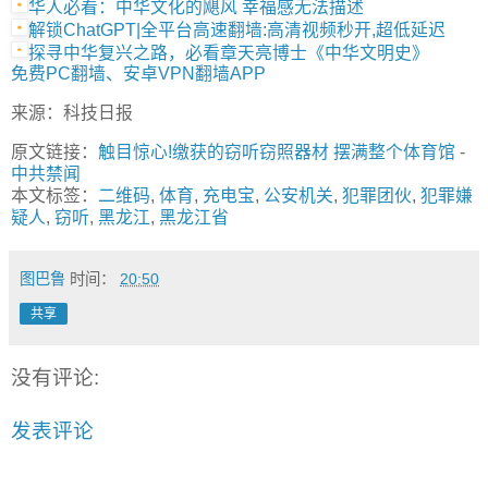
华人必看：中华文化的飓风 幸福感无法描述
解锁ChatGPT|全平台高速翻墙:高清视频秒开,超低延迟
探寻中华复兴之路，必看章天亮博士《中华文明史》
免费PC翻墙、安卓VPN翻墙APP
来源：科技日报
原文链接：
触目惊心!缴获的窃听窃照器材 摆满整个体育馆
-
中共禁闻
本文标签：
二维码
,
体育
,
充电宝
,
公安机关
,
犯罪团伙
,
犯罪嫌
疑人
,
窃听
,
黑龙江
,
黑龙江省
图巴鲁
时间：
20:50
共享
没有评论:
发表评论