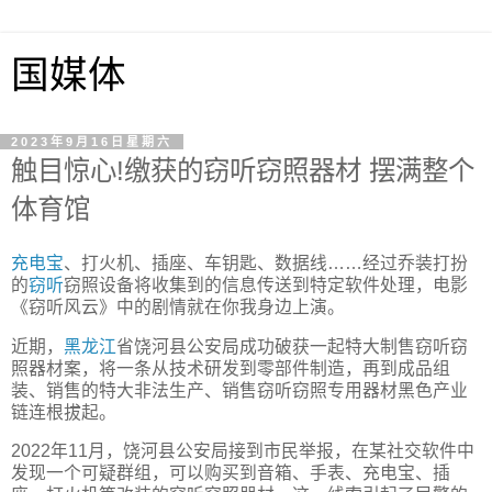
国媒体
2023年9月16日星期六
触目惊心!缴获的窃听窃照器材 摆满整个
体育馆
充电宝
、打火机、插座、车钥匙、数据线……经过乔装打扮
的
窃听
窃照设备将收集到的信息传送到特定软件处理，电影
《窃听风云》中的剧情就在你我身边上演。
近期，
黑龙江
省饶河县公安局成功破获一起特大制售窃听窃
照器材案，将一条从技术研发到零部件制造，再到成品组
装、销售的特大非法生产、销售窃听窃照专用器材黑色产业
链连根拔起。
2022年11月，饶河县公安局接到市民举报，在某社交软件中
发现一个可疑群组，可以购买到音箱、手表、充电宝、插