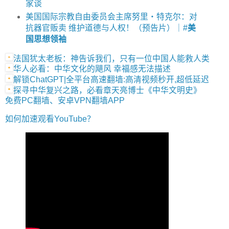
家谈
美国国际宗教自由委员会主席努里‧特克尔：对
抗器官贩卖 维护道德与人权！（预告片）｜#
美
国思想领袖
法国犹太老板：神告诉我们，只有一位中国人能救人类
华人必看：中华文化的飓风 幸福感无法描述
解锁ChatGPT|全平台高速翻墙:高清视频秒开,超低延迟
探寻中华复兴之路，必看章天亮博士《中华文明史》
免费PC翻墙、安卓VPN翻墙APP
如何加速观看YouTube？