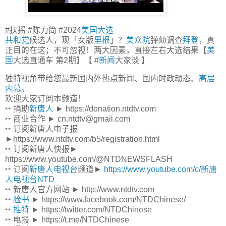
#扶摇 #陈力简 #2024
美国大选
共和党
候选人，现「女版
里根
」？
美众院
弹劾调查
拜登
，真
正目的在这；不可忽视！两大因素，直接左右大选结果【
美
国
大选直通车 第2期】【 #
新闻
大家谈 】
独特视角带给您最新国内外热点新闻、国内时政动态、
高层
内幕
。
欢迎大家订阅本频道！
‣‣ 捐助
新唐人
► https://donation.ntdtv.com
‣‣ 商业合作 ► cn.ntdtv@gmail.com
‣‣ 订阅新唐人电子报
►https://www.ntdtv.com/b5/registration.html
‣‣ 订阅新唐人快报►
https://www.youtube.com/@NTDNEWSFLASH
‣‣ 订阅
新唐人电视台
频道►
https://www.youtube.com/c/新唐
人电视台NTD
‣‣ 新唐人官方网站 ► http://www.ntdtv.com
‣‣
脸书
► https://www.facebook.com/NTDChinese/
‣‣
推特
► https://twitter.com/NTDChinese
‣‣ 电报 ► https://t.me/NTDChinese