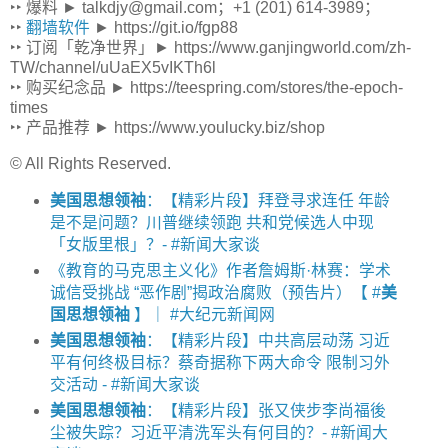
‣‣ 爆料 ► talkdjy@gmail.com；+1 (201) 614-3989；
‣‣
翻墙软件
► https://git.io/fgp88
‣‣ 订阅「乾净世界」► https://www.ganjingworld.com/zh-
TW/channel/uUaEX5vIKTh6l
‣‣ 购买纪念品 ► https://teespring.com/stores/the-epoch-
times
‣‣ 产品推荐 ► https://www.youlucky.biz/shop
© All Rights Reserved.
美国思想领袖
：【精彩片段】拜登寻求连任 年龄
是不是问题？川普继续领跑 共和党候选人中现
「女版里根」？- #新闻大家谈
《教育的马克思主义化》作者詹姆斯·林赛：学术
诚信受挑战 “恶作剧”揭政治腐败（预告片）【 #
美
国思想领袖
】｜ #大纪元新闻网
美国思想领袖
：【精彩片段】中共高层动荡 习近
平有何终极目标？蔡奇据称下两大命令 限制习外
交活动 - #新闻大家谈
美国思想领袖
：【精彩片段】张又侠步李尚福後
尘被失踪？习近平清洗军头有何目的？- #新闻大