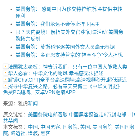
美国务院
： 感谢中国为移交特拉维斯.金提供中转
便利
美国务院
：我们永远不会停止捍卫民主
限 7 天内离境！俄指美外交官涉“间谍活动”
美国务
院
扬言反制
美国务院
：莫斯科驱逐美国外交人员毫无根据
美国务院
：金正恩支持普京的“神圣斗争”令人担忧
法国犹太老板：神告诉我们，只有一位中国人能救人类
华人必看：中华文化的飓风 幸福感无法描述
解锁ChatGPT|全平台高速翻墙:高清视频秒开,超低延迟
探寻中华复兴之路，必看章天亮博士《中华文明史》
免费PC翻墙、安卓VPN翻墙APP
来源：雅虎
新闻
原文链接：
美国务院电邮遭骇 中国黑客疑盗走6万封电邮
-
中
共禁闻
本文标签：
中国
,
中国黑客
,
国务院
,
美国
,
美国务院
,
美国国务
院
,
路透社
,
遭骇
,
黑客