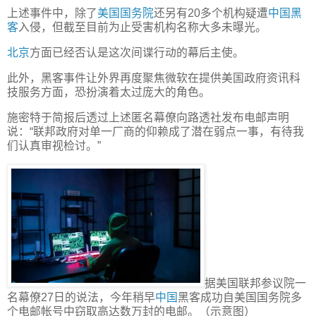
上述事件中，除了
美国国务院
还另有20多个机构疑遭
中国黑
客
入侵，但截至目前为止受害机构名称大多未曝光。
北京
方面已经否认是这次间谍行动的幕后主使。
此外，黑客事件让外界再度聚焦微软在提供美国政府资讯科
技服务方面，恐扮演着太过庞大的角色。
施密特于简报后透过上述匿名幕僚向路透社发布电邮声明
说：“联邦政府对单一厂商的仰赖成了潜在弱点一事，有待我
们认真审视检讨。”
据美国联邦参议院一
名幕僚27日的说法，今年稍早
中国
黑客成功自美国国务院多
个电邮帐号中窃取高达数万封的电邮。（示意图）