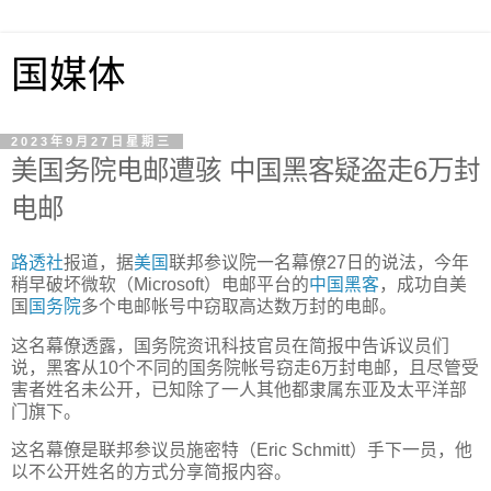
国媒体
2023年9月27日星期三
美国务院电邮遭骇 中国黑客疑盗走6万封
电邮
路透社
报道，据
美国
联邦参议院一名幕僚27日的说法，今年
稍早破坏微软（Microsoft）电邮平台的
中国
黑客
，成功自美
国
国务院
多个电邮帐号中窃取高达数万封的电邮。
这名幕僚透露，国务院资讯科技官员在简报中告诉议员们
说，黑客从10个不同的国务院帐号窃走6万封电邮，且尽管受
害者姓名未公开，已知除了一人其他都隶属东亚及太平洋部
门旗下。
这名幕僚是联邦参议员施密特（Eric Schmitt）手下一员，他
以不公开姓名的方式分享简报内容。