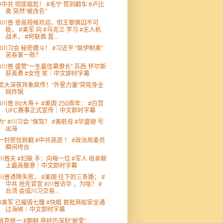
#中共 彻底尴尬！ #毛宁 慌到翻车 #卢比
奥 突然“被改名”
#川普 受高规格欢迎，但王黎换囚不可
能， #美军 向 #乌克兰 学习 #无人机
战术， #阿联酋 直...
#川习会 秘密缠斗！ #习近平 “联伊制美”
苦吞第一败？
#川普 盛赞“一生最佳幕僚长” 苏西·怀尔斯
获英勇 #女性 奖｜中文即时字幕
武大深夜异象疯传！“外星力量”突现身全
网炸锅
#川普 80大寿＋ #美国 250周年： #白宫
UFC赛事正式宣传｜中文即时字幕
为“ #川习会 ”保驾？ #美航母 #华盛顿 号
出海
一封密信掀翻 #中共高层 ！ #政治局委员
瞬间垮台
川普夫 #妇联 手：向每一位 #军人 母亲献
上最高敬意｜中文即时字幕
川普诱降失败， #美国 往下的三条路； #
中共 抢先官宣 #川普访华 ，为啥？ #
台湾 会成川习交易...
#美军 已摧毁七艘 #快艇 首批商船安全通
过海峡｜中文即时字幕
放弃统一 #朝鲜 将经历深刻“蜕变”