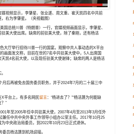
官媒视频显示，李肇星、张业遂、周文重、崔天凯四名中共前
遂，右为李肇星。（央视截图）
待美国总统川普（特朗普）一行，官媒视频画面显示，李肇星、
前驻美大使出席。缺席的前驻美大使，除了秦刚，还有杨洁
金色大厅举行招待川普一行的国宴。观察中共人事动态的X平台
的画面发文称，目前在世的7名中共驻美大使中，5人出席国
崔天凯4名前大使，以及现任驻美大使谢锋；缺席的两人是杨洁
实。
3个月后再被免去国务委员职务，并于2024年7月的二十届三中
在X平台上，有多名网民
留言
：“杨进去了？”“杨洁篪为何能缺
在？”
01年至2005年任中共驻美大使，2007年4月至2013年3月任外
起兼任中共中央外事工作领导小组办公室主任。2017年10月25
中央政治局委员，到2022年10月23日正式退休。
国务委员杨洁篪到机场迎接。