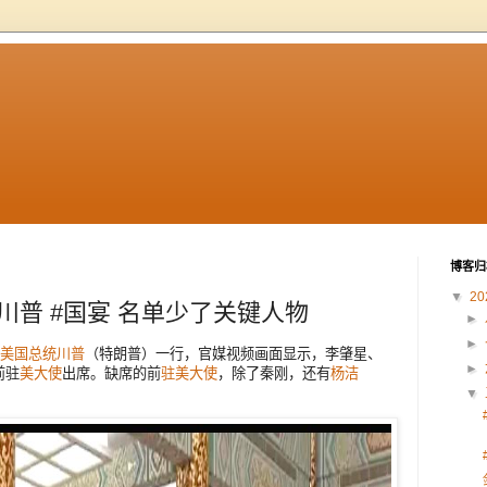
博客归
▼
20
#川普 #国宴 名单少了关键人物
►
►
美国总统
川普
（特朗普）一行，官媒视频画面显示，李肇星、
►
前驻
美大使
出席。缺席的前
驻美大使
，除了秦刚，还有
杨洁
▼