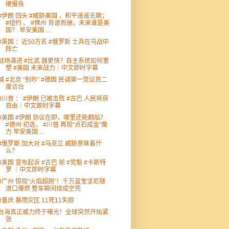
硬报告
#伊朗 回头 #威胁美国 ，和平遥遥无期；
#纽约 、 #佛州 背道而驰，未来谁是美
国？ 早安美国 ...
#英国 ：近50万名 #俄罗斯 士兵在乌战中
阵亡
战场演进 #比武 器更快？自主系统如何重
塑 #美国 未来战力｜中文即时字幕
喊 #北京 “别吵” #德国 民调第一党议员二
度访台
#川普 ： #伊朗 已被击败 #古巴 人民将获
自由｜中文即时字幕
#美国 #伊朗 协议在即，哪里还能翻船？
#德州 初选， #川普 再现“点石成金”魔
力 早安美国 ...
#俄罗斯 加大对 #乌克兰 威胁意味着什
么？
#美国 宣布起诉 #古巴 前 #党魁 #卡斯特
罗 ｜中文即时字幕
#广州 惊现“火焰超跑”！千万蓝宝坚尼隧
道口爆燃 整车瞬间烧成空壳
#重庆 暴雨灾区 11死11失踪
台海真正威力终于曝光！全球突然开始紧
张