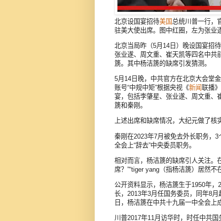
北京设国宴招待
美国
总统川普一行，
驻美大使出席。图中红圈，左为张业
北京当局昨（5月14日）晚设国宴招
张业遂、周文重、崔天凯等四名中共
篪。其中杨洁篪的缺席引发猜测。
5月14日晚，中共官方在北京大会堂
账号“中规中矩”根据央视《
新闻
联播》
宴，包括李肇星、张业遂、周文重、
篪和秦刚。
上述出席和缺席情况，大纪元做了核
秦刚在2023年7月被免去外长职务，
全会上“辞去”中央委员职务。
相对而言，杨洁篪的缺席引人关注。
席？”“tiger yang（指杨洁篪）居然不
公开资料显示，杨洁篪生于1950年，20
长，2013年3月任国务委员，同年8月
日，杨洁篪在中共十九届一中全会上成为
川普2017年11月访华时，时任中共