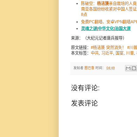
陈破空：
杨洁篪
亲自栽培的人竟
南亚各国纷纷收紧对中国人签证。
8点
免费PC翻墙、安卓VPN翻墙AP
灵魂之谜
|
中华文化
|
治国大道
来源：（大纪元记者唐兵报导）
原文链接：
#杨洁篪 突然消失！ #川
本文标签：
中共
,
习近平
,
国宴
,
川普
,
发帖者
图巴鲁
时间：
04:49
没有评论:
发表评论