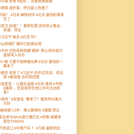
#中国 多地 #医院 ，出售患者数据
#德国 迷奸案，终归是上热搜了
炸裂！ #日本 解除封印 #北京 最怕的事发
生了
#武汉 封城？！暴雨狂袭 宣布停止集会、
停课、停业
#习近平 敢去 #白宫 吗？
#山西煤矿 爆炸已知逾90死
#中共 空防系统惊爆“裸奔” 默认密码竟可
直接攻入后台
#川普 又要不按牌理出牌 #北京 最怕的一
幕来了
#普京 享受了 #习近平 的中式欢迎，却没
把 #输油管 合同带回家
#温家宝 ：以报仇逼着 #中共 维持 #专制
#暴政 ，还是放弃仇恨让中共主动改
革？
#深圳 “ #双普会 ”要来了？俄突然对美大
示好
“被结婚”13年：难以撤销的 #婚姻 登记
挺台参与WHA游行遭打压 #侨胞 被要求
遮住TAIWAN
开放进口 #中国汽车 ？ #万斯 最新回应