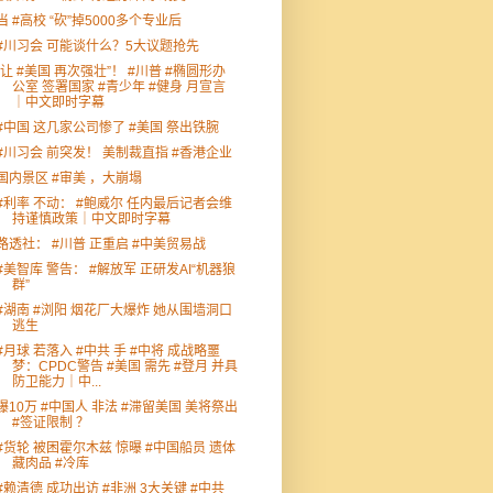
当 #高校 “砍”掉5000多个专业后
#川习会 可能谈什么？5大议题抢先
“让 #美国 再次强壮”！ #川普 #椭圆形办
公室 签署国家 #青少年 #健身 月宣言
｜中文即时字幕
#中国 这几家公司惨了 #美国 祭出铁腕
#川习会 前突发！ 美制裁直指 #香港企业
国内景区 #审美 ，大崩塌
#利率 不动： #鲍威尔 任内最后记者会维
持谨慎政策｜中文即时字幕
路透社： #川普 正重启 #中美贸易战
#美智库 警告： #解放军 正研发AI“机器狼
群”
#湖南 #浏阳 烟花厂大爆炸 她从围墙洞口
逃生
#月球 若落入 #中共 手 #中将 成战略噩
梦：CPDC警告 #美国 需先 #登月 并具
防卫能力｜中...
曝10万 #中国人 非法 #滞留美国 美将祭出
#签证限制 ？
#货轮 被困霍尔木兹 惊曝 #中国船员 遗体
藏肉品 #冷库
#赖清德 成功出访 #非洲 3大关键 #中共