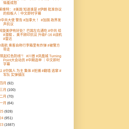
恼羞成怒
莱维特： #美国 知道谁是 #伊朗 批准协议
的拍板人｜中文即时字幕
#中共大使 警告 #加拿大 ！ #加国 政界发
声抗议
斡旋美伊有好处？巴国左右通吃 #中共 给
#潜艇 、美不顾印抗议 升级F-16 #战机
#雷达
#南航 乘客自称行李箱里有炸弹 #被警方
带走
“筑起红色防线”！ #川普 #凤凰城 Turning
Point大会动员 #中期选举 ｜中文即时
字幕
以 #中国人 为主 集体 #拒捕 #翻墙 逃窜 #
军队 实弹镇压
四月
(92)
三月
(100)
二月
(70)
一月
(64)
25
(928)
24
(951)
23
(1687)