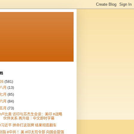
档
26
(581)
八月
(13)
七月
(85)
六月
(84)
五月
(73)
#卢比奥 访印与苏杰生会谈：美印 #战略
伙伴关系 再升级｜中文即时字幕
#习近平 拼命打这张牌 结果彻底翻车
剑指 #中共 ！美 #印太司令部 向国会提强