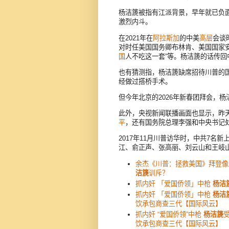
杨洁篪被指有江派背景，早年就已负
激烈内斗。
在2021年在
阿拉斯加
的中美
高层
会谈
对时任美国国务卿布林肯、美国国家
国
人不吃这一套”等。杨洁篪的话传回
也有猜测指，杨洁篪缺席招待川普的国
经做过搭桥手术。
但今年北京的2026年新春团拜会，杨
此外，央视新闻联播画面也显示，昨
平
，还有国务院总理李强和中央书记
2017年11月川普访华时，中共7
江、俞正声、张高丽、刘云山和王岐
余杰《川普：拯救美国》拜登像
洁篪
训斥？
抓内奸 「爱国侨领」中枪
杨洁
抓内奸 「爱国侨领」中枪
杨洁
饮承包商查三代【国际风云】
抓内奸 “爱国侨领”中枪
杨洁篪
饮承包商查三代【国际风云】