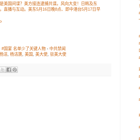
是美国间谍？美方接连逮捕共谍。风向大变！日韩及东
直播与互动。美东5月16日晚8点、即中港台5月17日早
P
普 #国宴 名单少了关键人物
-
中共禁闻
杨洁
,
杨洁篪
,
美国
,
美大使
,
驻美大使