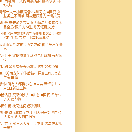
#广西柳州 一天内两震 路面崩塌惊现3米
#天坑
胸部一大一小藏设备? #川习会 #国宴 女
服务生不简单 网友起底恐为 #情报员
#川普 离开前丢弃 #中共 物品！但网传“礼
品全扔”照片为AI生成 无证据支持
14栋房屋被震倒! #广西柳州 5.2级 #地震
2死1失踪 专家 : 中等地震构造
从红雨染霓裳的 #历史典故 看当今人间警
讯
#习近平 穿搭惨遭全球抓包！尴尬画面疯
传
#伊朗 公开质疑美诚意 #中共 突被点名
用户关闭支付功能后被扣捐赠184万 #支
付宝 回应
恐怖! 所有人都得小心! #中共 新陷阱！7
月1日新法上路
#杨洁篪 突然消失！ #川普 #国宴 名单少
了关键人物
#黄仁勋 被问这问题秒傻眼
#川普 访 #北京 #中共 阻大纪元等 #白宫
记者20多人随团报导
#北京 突然画风大变！ #中共 这次在演哪
一出？