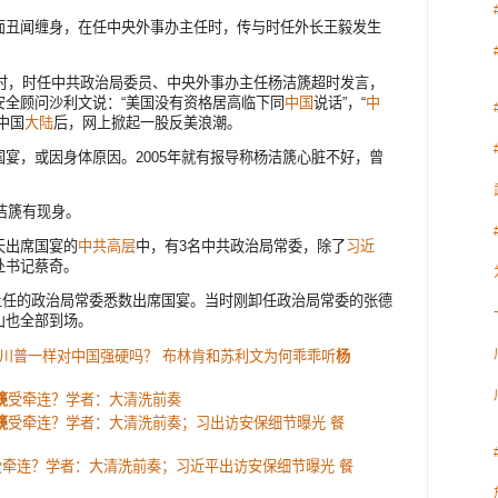
面丑闻缠身，在任中央外事办主任时，传与时任外长王毅发生
时，时任中共政治局委员、中央外事办主任杨洁篪超时发言，
安全顾问沙利文说：“美国没有资格居高临下同
中国
说话”，“
中
中国
大陆
后，网上掀起一股反美浪潮。
宴，或因身体原因。2005年就有报导称杨洁篪心脏不好，曾
洁篪有现身。
天出席国宴的
中共高层
中，有3名中共政治局常委，除了
习近
处书记蔡奇。
名新上任的政治局常委悉数出席国宴。当时刚卸任政治局常委的张德
山也全部到场。
川普一样对中国强硬吗？ 布林肯和苏利文为何乖乖听
杨
篪
受牵连？学者：大清洗前奏
篪
受牵连？学者：大清洗前奏；习出访安保细节曝光 餐
受牵连？学者：大清洗前奏；习近平出访安保细节曝光 餐