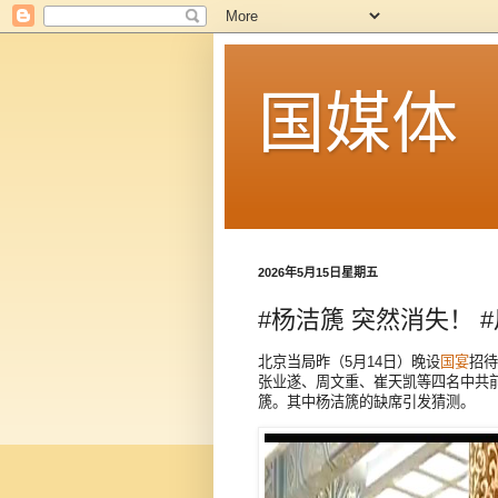
国媒体
2026年5月15日星期五
#杨洁篪 突然消失！ 
北京当局昨（5月14日）晚设
国宴
招待
张业遂、周文重、崔天凯等四名中共
篪。其中杨洁篪的缺席引发猜测。