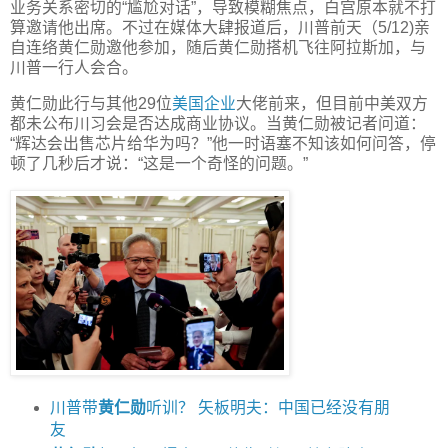
业务关系密切的“尴尬对话”，导致模糊焦点，白宫原本就不打
算邀请他出席。不过在媒体大肆报道后，川普前天（5/12)亲
自连络黄仁勋邀他参加，随后黄仁勋搭机飞往阿拉斯加，与
川普一行人会合。
黄仁勋此行与其他29位
美国企业
大佬前来，但目前中美双方
都未公布川习会是否达成商业协议。当黄仁勋被记者问道：
“辉达会出售芯片给华为吗？”他一时语塞不知该如何问答，停
顿了几秒后才说：“这是一个奇怪的问题。”
川普带
黄仁勋
听训？ 矢板明夫：中国已经没有朋
友