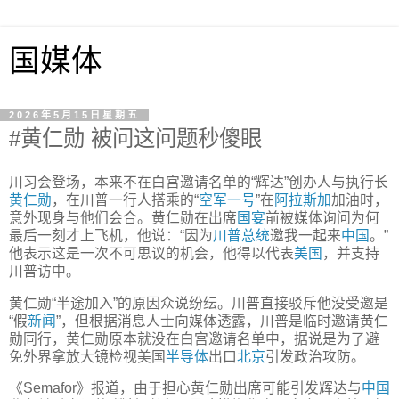
国媒体
2026年5月15日星期五
#黄仁勋 被问这问题秒傻眼
川习会登场，本来不在白宫邀请名单的“辉达”创办人与执行长
黄仁勋
，在川普一行人搭乘的“
空军一号
”在
阿拉斯加
加油时，
意外现身与他们会合。黄仁勋在出席
国宴
前被媒体询问为何
最后一刻才上飞机，他说：“因为
川普总统
邀我一起来
中国
。”
他表示这是一次不可思议的机会，他得以代表
美国
，并支持
川普访中。
黄仁勋“半途加入”的原因众说纷纭。川普直接驳斥他没受邀是
“假
新闻
”，但根据消息人士向媒体透露，川普是临时邀请黄仁
勋同行，黄仁勋原本就没在白宫邀请名单中，据说是为了避
免外界拿放大镜检视美国
半导体
出口
北京
引发政治攻防。
《Semafor》报道，由于担心黄仁勋出席可能引发辉达与
中国