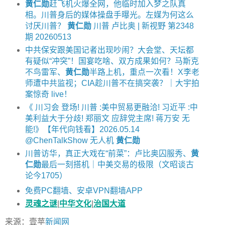
黄仁勋
赶飞机火爆全网，他临时加入梦之队真
相。川普身后的媒体操盘手曝光。左媒为何这么
讨厌川普？
黄仁勋
川普 卢比奥 | 新视野 第2348
期 20260513
中共保安跟美国记者出现吵闹？大会堂、天坛都
有疑似“冲突”！国宴吃啥、双方成果如何？马斯克
不鸟雷军、
黄仁勋
半路上机，重点一次看！X李老
师遭中共监视；CIA趁川普不在搞突袭？｜大宇拍
案惊奇 live！
《 川习会 登场! 川普 :美中贸易更融洽! 习近平 :中
美利益大于分歧! 郑丽文 应辞党主席! 蒋万安 无
能!》【年代向钱看】2026.05.14
@ChenTalkShow 无人机
黄仁勋
川普访华，真正大戏在“前菜”：卢比奥囚服秀、
黄
仁勋
最后一刻搭机｜中美交易的极限（文昭谈古
论今1705）
免费PC翻墙、安卓VPN翻墙APP
灵魂之谜
|
中华文化
|
治国大道
来源：壹苹
新闻网