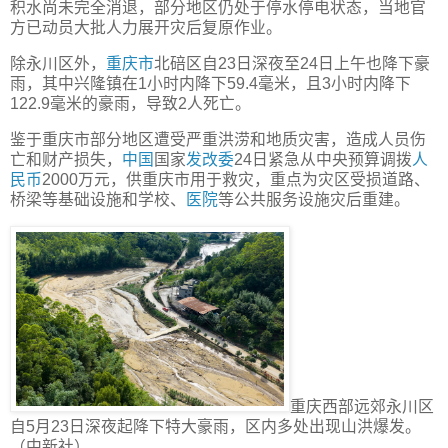
积水尚未完全消退，部分地区仍处于停水停电状态，当地官
方已动员大批人力展开灾后复原作业。
除永川区外，
重庆市
北碚区自23日深夜至24日上午也降下豪
雨，其中兴隆镇在1小时内降下59.4毫米，且3小时内降下
122.9毫米的豪雨，导致2人死亡。
鉴于重庆市部分地区遭受严重洪涝和地质灾害，造成人员伤
亡和财产损失，
中国
国家
发改委
24日紧急从中央预算调拨
人
民币
2000万元，供重庆市用于救灾，重点为灾区受损道路、
桥梁等基础设施和学校、
医院
等公共服务设施灾后重建。
重庆西部远郊永川区
自5月23日深夜起降下特大豪雨，区内多处出现山洪爆发。
（中新社）