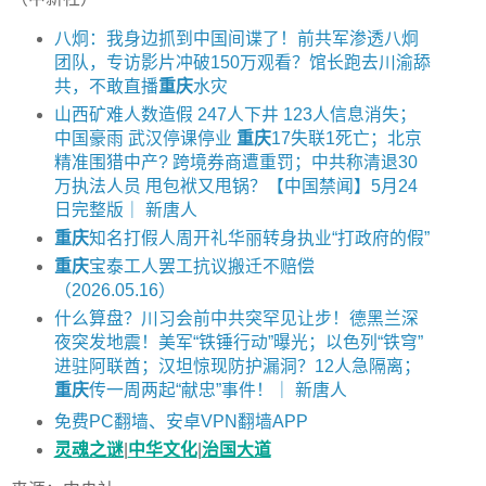
八炯：我身边抓到中国间谍了！前共军渗透八炯
团队，专访影片冲破150万观看？馆长跑去川渝舔
共，不敢直播
重庆
水灾
山西矿难人数造假 247人下井 123人信息消失；
中国豪雨 武汉停课停业
重庆
17失联1死亡；北京
精准围猎中产? 跨境券商遭重罚；中共称清退30
万执法人员 甩包袱又甩锅？【中国禁闻】5月24
日完整版｜ 新唐人
重庆
知名打假人周开礼华丽转身执业“打政府的假”
重庆
宝泰工人罢工抗议搬迁不赔偿
（2026.05.16）
什么算盘？川习会前中共突罕见让步！德黑兰深
夜突发地震！美军“铁锤行动”曝光；以色列“铁穹”
进驻阿联酋；汉坦惊现防护漏洞？12人急隔离；
重庆
传一周两起“献忠”事件！｜ 新唐人
免费PC翻墙、安卓VPN翻墙APP
灵魂之谜
|
中华文化
|
治国大道