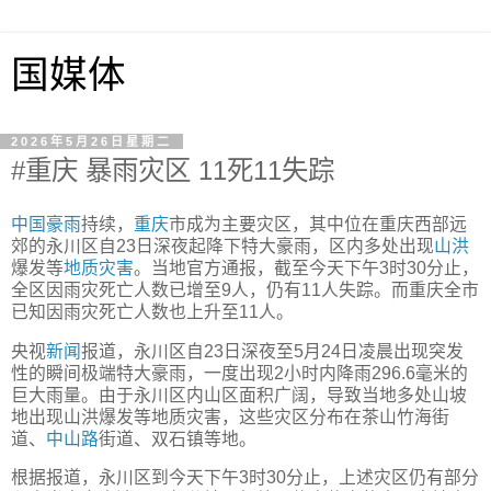
国媒体
2026年5月26日星期二
#重庆 暴雨灾区 11死11失踪
中国
豪雨
持续，
重庆
市成为主要灾区，其中位在重庆西部远
郊的永川区自23日深夜起降下特大豪雨，区内多处出现
山洪
爆发等
地质灾害
。当地官方通报，截至今天下午3时30分止，
全区因雨灾死亡人数已增至9人，仍有11人失踪。而重庆全市
已知因雨灾死亡人数也上升至11人。
央视
新闻
报道，永川区自23日深夜至5月24日凌晨出现突发
性的瞬间极端特大豪雨，一度出现2小时内降雨296.6毫米的
巨大雨量。由于永川区内山区面积广阔，导致当地多处山坡
地出现山洪爆发等地质灾害，这些灾区分布在茶山竹海街
道、
中山路
街道、双石镇等地。
根据报道，永川区到今天下午3时30分止，上述灾区仍有部分