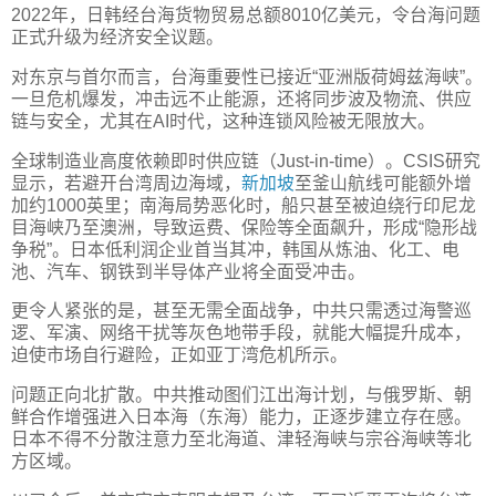
2022年，日韩经台海货物贸易总额8010亿美元，令台海问题
正式升级为经济安全议题。
对东京与首尔而言，台海重要性已接近“亚洲版荷姆兹海峡”。
一旦危机爆发，冲击远不止能源，还将同步波及物流、供应
链与安全，尤其在AI时代，这种连锁风险被无限放大。
全球制造业高度依赖即时供应链（Just-in-time）。CSIS研究
显示，若避开台湾周边海域，
新加坡
至釜山航线可能额外增
加约1000英里；南海局势恶化时，船只甚至被迫绕行印尼龙
目海峡乃至澳洲，导致运费、保险等全面飙升，形成“隐形战
争税”。日本低利润企业首当其冲，韩国从炼油、化工、电
池、汽车、钢铁到半导体产业将全面受冲击。
更令人紧张的是，甚至无需全面战争，中共只需透过海警巡
逻、军演、网络干扰等灰色地带手段，就能大幅提升成本，
迫使市场自行避险，正如亚丁湾危机所示。
问题正向北扩散。中共推动图们江出海计划，与俄罗斯、朝
鲜合作增强进入日本海（东海）能力，正逐步建立存在感。
日本不得不分散注意力至北海道、津轻海峡与宗谷海峡等北
方区域。