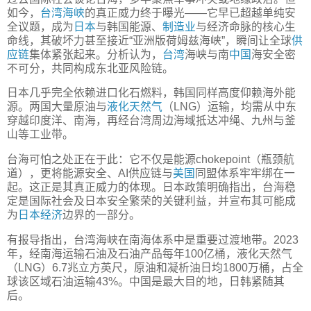
如今，
台湾海峡
的真正威力终于曝光——它早已超越单纯安
全议题，成为
日本
与韩国能源、
制造业
与经济命脉的核心生
命线，其破坏力甚至接近“亚洲版荷姆兹海峡”，瞬间让全球
供
应链
集体紧张起来。分析认为，
台湾
海峡与南
中国
海安全密
不可分，共同构成东北亚风险链。
日本几乎完全依赖进口化石燃料，韩国同样高度仰赖海外能
源。两国大量原油与
液化天然气
（LNG）运输，均需从中东
穿越印度洋、南海，再经台湾周边海域抵达冲绳、九州与釜
山等工业带。
台海可怕之处正在于此：它不仅是能源chokepoint（瓶颈航
道），更将能源安全、AI供应链与
美国
同盟体系牢牢绑在一
起。这正是其真正威力的体现。日本政策明确指出，台海稳
定是国际社会及日本安全繁荣的关键利益，并宣布其可能成
为
日本经济
边界的一部分。
有报导指出，台湾海峡在南海体系中是重要过渡地带。2023
年，经南海运输石油及石油产品每年100亿桶，液化天然气
（LNG）6.7兆立方英尺，原油和凝析油日均1800万桶，占全
球该区域石油运输43%。中国是最大目的地，日韩紧随其
后。