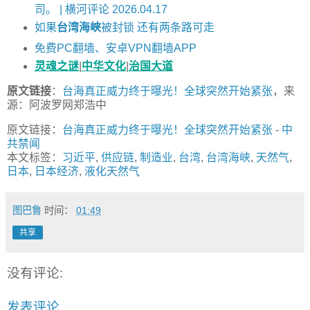
司。 | 横河评论 2026.04.17
如果
台湾海峡
被封锁 还有两条路可走
免费PC翻墙、安卓VPN翻墙APP
灵魂之谜
|
中华文化
|
治国大道
原文链接
：
台海真正威力终于曝光！全球突然开始紧张
，来
源：阿波罗网郑浩中
原文链接：
台海真正威力终于曝光！全球突然开始紧张
-
中
共禁闻
本文标签：
习近平
,
供应链
,
制造业
,
台湾
,
台湾海峡
,
天然气
,
日本
,
日本经济
,
液化天然气
图巴鲁
时间：
01:49
共享
没有评论:
发表评论