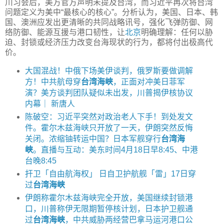
川习会后，美方官方声明未提及台湾，而习近平再次将台湾
问题定义为美中“最核心的核心”。分析认为，美国、日本、韩
国、澳洲应发出更清晰的共同战略讯号，强化飞弹防御、网
络防御、能源互援与港口韧性，让
北京
明确理解：任何以胁
迫、封锁或经济压力改变台海现状的行为，都将付出极高代
价。
大国混战！中俄下场美伊谈判，俄罗斯要做调解
方！中共航母穿
台湾海峡
，正面对冲美日菲军
演？美方谈判团队疑似未出发，川普揭伊核协议
内幕｜ 新唐人
陈破空：习近平突然对政治老人下手！到处发文
件。霍尔木兹海峡只开放了一天，伊朗突然反悔
关闭。浓缩铀转运中国？日本军舰穿行
台湾海
峡
。直播与互动：美东时间4月18日早8:45、中港
台晚8:45
扞卫「自由航海权」 日自卫护航舰「雷」17日穿
过
台湾海峡
伊朗称霍尔木兹海峡完全开放，美国继续封锁港
口，川普称伊无限期暂停核计划，日本护卫舰通
过
台湾海峡
，中共威胁两经营巴拿马运河港口公