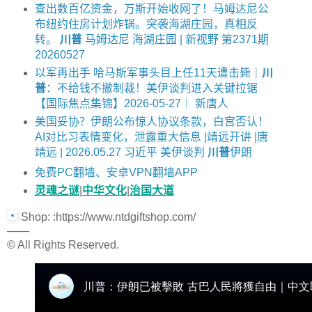
查出数百亿资金，万斯开始收网了！马姆达尼公
布纽约住房计划炸锅。突袭海湖庄园，真相反
转。
川普
马姆达尼 海湖庄园 | 新视野 第2371期
20260527
以军再出手 哈马斯军事头目上任11天遭击毙｜
川
普
：不给钱不撤制裁！美伊谈判进入关键拉锯
【国际焦点集锦】2026-05-27｜ 新唐人
美国妥协？伊朗公布惊人协议条款，白宫否认！
AI对比习表情变化，泄露重大信息 |靖远开讲 |唐
靖远 | 2026.05.27 习近平 美伊谈判
川普
伊朗
免费PC翻墙、安卓VPN翻墙APP
灵魂之谜
|
中华文化
|
治国大道
Shop: :https://www.ntdgiftshop.com/
——
© All Rights Reserved.