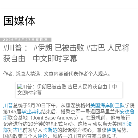
国媒体
2026年5月27日星期三
#川普 ： #伊朗 已被击败 #古巴 人民将
获自由｜中文即时字幕
作者: 新唐人精选 , 文章内容谨代表作者个人观点。
川普
总统于5月20日下午，从康涅狄格州
美国
海岸防卫队
学院
第145届
毕业典礼
结束后，搭乘空军一号返回马里兰州
安德鲁
斯
联合基地（Joint Base Andrews）。在登机前，他与随行
记者进行约10分钟的非正式互动。这场互动以当天美国
司法
部
对
古巴
前领导人
卡斯楚
的起诉案为核心，兼谈
伊朗
局势、
国内政策与个人
评论
，风格一如川普的直率与跳跃式。