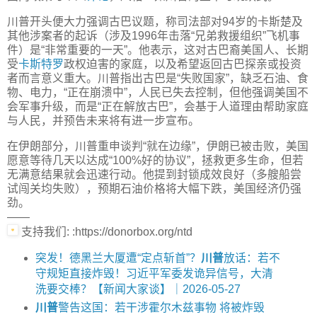
川普开头便大力强调古巴议题，称司法部对94岁的卡斯楚及
其他涉案者的起诉（涉及1996年击落“兄弟救援组织”飞机事
件）是“非常重要的一天”。他表示，这对古巴裔美国人、长期
受
卡斯特罗
政权迫害的家庭，以及希望返回古巴探亲或投资
者而言意义重大。川普指出古巴是“失败国家”，缺乏石油、食
物、电力，“正在崩溃中”，人民已失去控制，但他强调美国不
会军事升级，而是“正在解放古巴”，会基于人道理由帮助家庭
与人民，并预告未来将有进一步宣布。
在伊朗部分，川普重申谈判“就在边缘”，伊朗已被击败，美国
愿意等待几天以达成“100%好的协议”，拯救更多生命，但若
无满意结果就会迅速行动。他提到封锁成效良好（多艘船尝
试闯关均失败），预期石油价格将大幅下跌，美国经济仍强
劲。
——
支持我们: :https://donorbox.org/ntd
突发！德黑兰大厦遭“定点斩首”？
川普
放话：若不
守规矩直接炸毁！习近平军委发诡异信号，大清
洗要交棒？【新闻大家谈】｜2026-05-27
川普
警告这国：若干涉霍尔木兹事物 将被炸毁