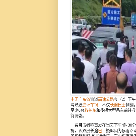
中国
广东省
汕湛
高速公路
今（2）下
滑导致
连环车祸
，不仅
长途巴士
侧翻
至少6台
救护车
和多辆大型吊车前往救
待调查。
一名目击者称事发在当天下午4时30
祸，该双层长途
巴士
疑似因为暴雨路