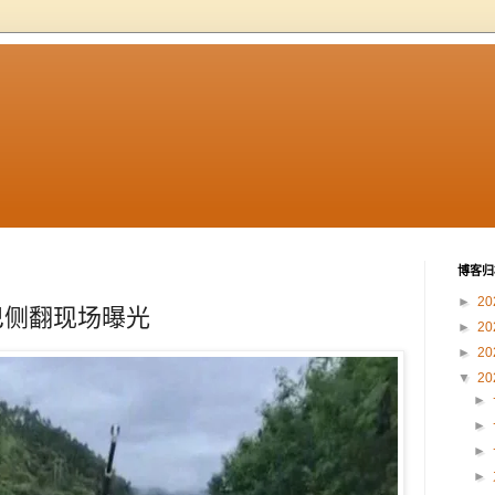
博客归
►
20
巴侧翻现场曝光
►
20
►
20
▼
20
►
►
►
►