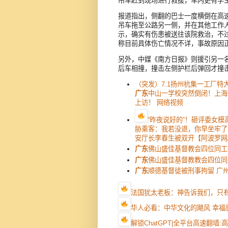
吊车赶到现场进行救援，车内更有学
报道指出，侧翻的巴士一度横倒在高
吊车拖至公路另一侧，并在其他工作
示，确实有伤患被送往该院救治，不过
称目前具体伤亡情况不详，事故原因
另外，中媒《南方日报》则援引另一
后车相撞，撞击左侧护栏后弹回才撞
（突发）7.1扬州杭集一工厂
广东
中山一学校突然倒闭！上海
上访！ 网络视频
“昨夜说好的”！砸评委女
胁乘客：我若没退，你早坐牢了
安厅长李春生被双开【阿波罗网
广东
佛山盛佳基督教会四位同工
广东
佛山盛佳基督教教会四位同
广东
顺德基督徒被刑事拘留 广
法国犹太老板：神告诉我们，只
华人必看：中华文化的飓风 幸福
解锁ChatGPT|全平台高速翻墙