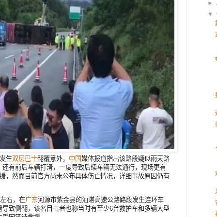
►
▼
午发生
双层巴士
翻覆意外，
中国
媒体报道指出该路段疑似雨天路
，还有前后车辆打滑，一度导致后续车辆无法通行，现场更有
援，然而目前官方尚未公布具体伤亡情况，详细事故原因仍有
分左右，在
广东
河源市紫金县的汕湛高速公路路段发生连环车
滑导致侧翻，该名目击者也称当时有至少6台救护车和多辆大型