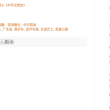
博士《中华文明史》
侧翻…现场曝光
-
中共禁闻
东
,
广东省
,
救护车
,
连环车祸
,
长途巴士
,
高速公路