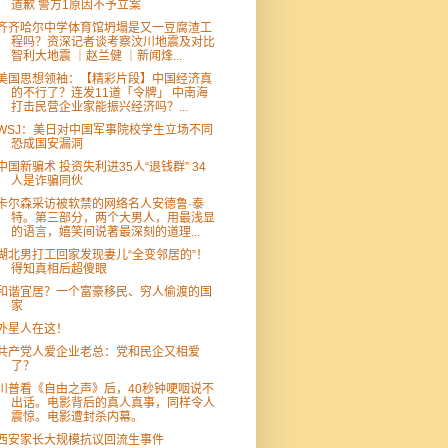
道歉 警方1原因不予立案
齐齐哈尔中学体育馆坍塌是又一豆腐渣工
程吗？资深记者谈考察汶川地震及对比
智利大地震 ｜赵兰健 ｜新闻烽...
美国思想领袖：【精彩片段】中国经济真
的不行了？连发11道「令牌」 中南海
打击民营企业家能振兴经济吗？...
WSJ：美日对中国军事院校学生立场不同
恐成国安漏洞
中国新骗术 投资失利进35人“退钱群” 34
人是诈骗同伙
卡尔森采访被软禁的网络名人安德鲁·泰
特。第三部分，两个大男人，用最浅显
的语言，嬉笑间说著最深刻的道理...
湖北男打工回家发现妻儿“全变邻居的”！
得知真相后超傻眼
和谐宜居？一个富豪移民、穷人偷渡的国
家
外星人在这！
共产党人爱企业老总：党和民企又相爱
了？
川普看《自由之声》后，40秒钟哽咽说不
出话。电影背后的真人真事，同样令人
震惊。电影遭封杀内幕。
西安家长大规模抗议回流生事件