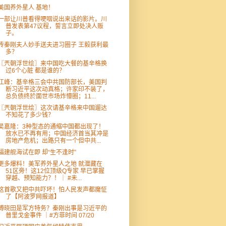
美国养外星人 基地！
一部让川普看得哽咽说出来话的影片。川
普发表第47议程，誓言立即处决人贩
子。
传秦刚夫人妙手送夫进习圈子 王毅获利最
多？
〖兲朝浮世绘〗来中国吃大餐的基辛格换
过6个心脏 都是谁的？
江峰：基辛格三会中共国防部长，美国判
断习近平这次动真格；许家印不装了，
总负债终於面世市场炸懵圈；11...
〖兲朝浮世绘〗这次请基辛格来中国遛达
不知花了多少钱？
吴嘉隆：3种型态的通缩中国都出现了！
放水已不再有用；中国经济首当其冲是
房地产危机；出路只有一个但中共...
福建舰海试在即 却“生不逢时”
更多爆料！美军养外星人之地 就潜藏在
51区旁！这12位顶级Q专家 早已掌握
穿越、预知能力？！｜ #未...
这首歌又把中共吓坏！怕人民发声都魔怔
了【阿波罗网报道】
傅晓田是军方特务？秦刚出事是习近平的
普里戈金事件 ｜#方菲时间 07/20