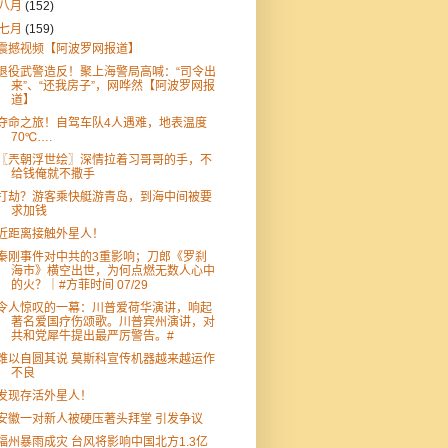
八月
(152)
七月
(159)
震撼视频【阿波罗网报道】
退役武警造反！聚上海警局高喊：“司令出
来”、“还我房子”，网哗然【阿波罗网报
道】
夺命之旅！自驾车队4人遇难，地表温度
70℃….
〖兲朝浮世绘〗深情拉着习哥哥的手，不
给钱俺就不撒手
打劫？游客乘快艇游青岛，到海中间被要
求加钱
近距离接触外星人！
秦刚事件对中共的3重影响；刀郎《罗刹
海市》横空出世，为何点燃无数人心中
的火？｜#方菲时间 07/29
令人惊叹的一幕：川普爱荷华演讲，响起
著名爱国疗伤颂歌。川普宾州演讲，对
共和党犀牛提出最严厉警告。#
难以自圆其说 莫斯科宣传机器越来越运作
不良
发现存活外星人！
安徽一对新人被硬压著头拜堂 引发争议
福州暴雨成灾 台风将影响中国北方1.3亿