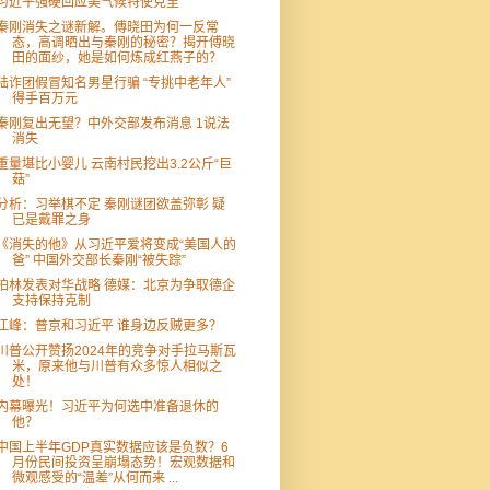
习近平强硬回应美气候特使克里
秦刚消失之谜新解。傅晓田为何一反常
态，高调晒出与秦刚的秘密？揭开傅晓
田的面纱，她是如何炼成红燕子的？
陆诈团假冒知名男星行骗 “专挑中老年人”
得手百万元
秦刚复出无望？中外交部发布消息 1说法
消失
重量堪比小婴儿 云南村民挖出3.2公斤“巨
菇”
分析：习举棋不定 秦刚谜团欲盖弥彰 疑
已是戴罪之身
《消失的他》从习近平爱将变成“美国人的
爸” 中国外交部长秦刚“被失踪”
柏林发表对华战略 德媒：北京为争取德企
支持保持克制
江峰：普京和习近平 谁身边反贼更多？
川普公开赞扬2024年的竞争对手拉马斯瓦
米，原来他与川普有众多惊人相似之
处！
内幕曝光！习近平为何选中准备退休的
他？
中国上半年GDP真实数据应该是负数？6
月份民间投资呈崩塌态势！宏观数据和
微观感受的“温差”从何而来 ...