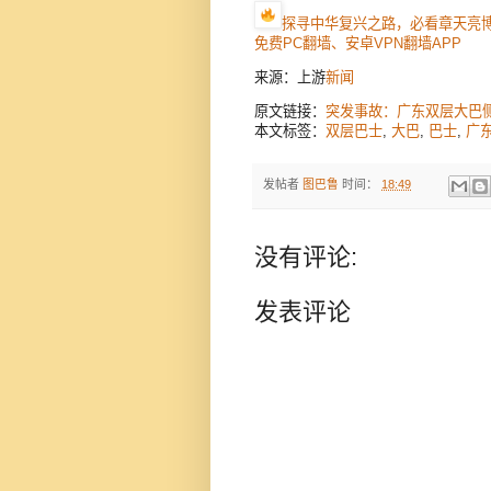
探寻中华复兴之路，必看章天亮
免费PC翻墙、安卓VPN翻墙APP
来源：上游
新闻
原文链接：
突发事故：广东双层大巴
本文标签：
双层巴士
,
大巴
,
巴士
,
广
发帖者
图巴鲁
时间：
18:49
没有评论:
发表评论