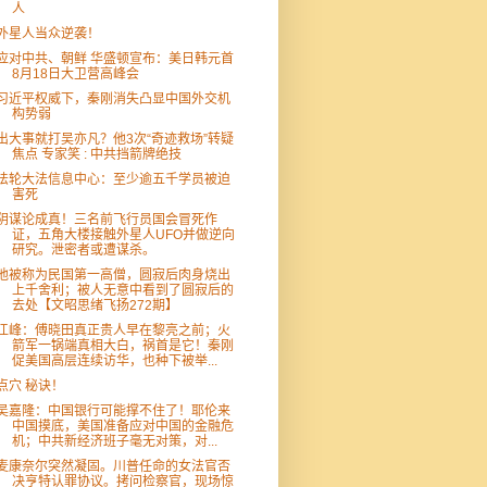
人
外星人当众逆袭！
应对中共、朝鲜 华盛顿宣布：美日韩元首
8月18日大卫营高峰会
习近平权威下，秦刚消失凸显中国外交机
构势弱
出大事就打吴亦凡？他3次“奇迹救场”转疑
焦点 专家笑 : 中共挡箭牌绝技
法轮大法信息中心：至少逾五千学员被迫
害死
阴谋论成真！三名前飞行员国会冒死作
证，五角大楼接触外星人UFO并做逆向
研究。泄密者或遭谋杀。
他被称为民国第一高僧，圆寂后肉身烧出
上千舍利；被人无意中看到了圆寂后的
去处【文昭思绪飞扬272期】
江峰：傅晓田真正贵人早在黎亮之前；火
箭军一锅端真相大白，祸首是它！秦刚
促美国高层连续访华，也种下被举...
点穴 秘诀！
吴嘉隆：中国银行可能撑不住了！耶伦来
中国摸底，美国准备应对中国的金融危
机；中共新经济班子毫无对策，对...
麦康奈尔突然凝固。川普任命的女法官否
决亨特认罪协议。拷问检察官，现场惊