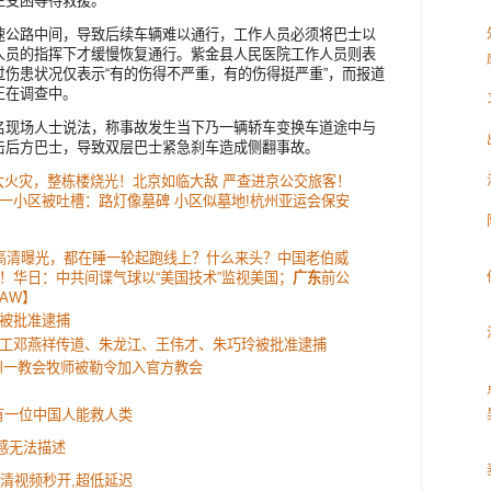
生受困等待救援。
速公路中间，导致后续车辆难以通行，工作人员必须将巴士以
人员的指挥下才缓慢恢复通行。紫金县人民医院工作人员则表
伤患状况仅表示“有的伤得不严重，有的伤得挺严重”，而报道
正在调查中。
名现场人士说法，称事故发生当下乃一辆轿车变换车道途中与
击后方巴士，导致双层巴士紧急刹车造成侧翻事故。
特大火灾，整栋楼烧光！北京如临大敌 严查进京公交旅客！
一小区被吐槽：路灯像墓碑 小区似墓地!杭州亚运会保安
模高清曝光，都在睡一轮起跑线上？什么来头？中国老伯威
！华日：中共间谍气球以“美国技术”监视美国；
广东
前公
AW】
被批准逮捕
工邓燕祥传道、朱龙江、王伟才、朱巧玲被批准逮捕
州一教会牧师被勒令加入官方教会
有一位中国人能救人类
感无法描述
:高清视频秒开,超低延迟