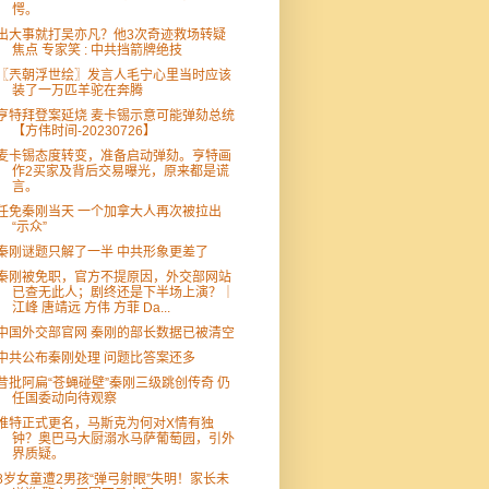
愕。
出大事就打吴亦凡？他3次奇迹救场转疑
焦点 专家笑 : 中共挡箭牌绝技
〖兲朝浮世绘〗发言人毛宁心里当时应该
装了一万匹羊驼在奔腾
亨特拜登案延烧 麦卡锡示意可能弹劾总统
【方伟时间-20230726】
麦卡锡态度转变，准备启动弹劾。亨特画
作2买家及背后交易曝光，原来都是谎
言。
任免秦刚当天 一个加拿大人再次被拉出
“示众”
秦刚谜题只解了一半 中共形象更差了
秦刚被免职，官方不提原因，外交部网站
已查无此人；剧终还是下半场上演？｜
江峰 唐靖远 方伟 方菲 Da...
中国外交部官网 秦刚的部长数据已被清空
中共公布秦刚处理 问题比答案还多
昔批阿扁“苍蝇碰壁”秦刚三级跳创传奇 仍
任国委动向待观察
推特正式更名，马斯克为何对X情有独
钟？奥巴马大厨溺水马萨葡萄园，引外
界质疑。
8岁女童遭2男孩“弹弓射眼”失明！家长未