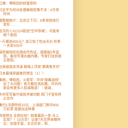
江峰：傅晓田的财富密码
习近平为何对处理秦刚犹豫不决｜#方菲
时间
据数据统计：北京正下沉：6条地铁线已
变形….
这次的 CA1524航班“空中惊魂”，可能有
两个原因
一斤飙到400元？浙江知了吃出天价 旺季
一天卖500斤
福奇被指控在国会作伪证，或面临5年监
禁。泰坦号潜水器内爆，专家们找到真
正原因。
住高级饭店洗澡 玻璃上浮现“满满鬼手印”
日本最强穿越者的预言（1）！
秦刚，傅晓田，火箭军：中共“隐蔽战线”
出了大问题！各方都在找后路，中共内
部会有更多人投诚叛逃！｜姚诚...
中共军军备升级技术被切断 西门子宣布终
止合作
妻扫1次厕所给10元…上海抠门男中800
万彩票 竟做出这种事
其他预言 全部应验！就差最后一条 马上
实现？！10万页！记录7天灵界亲眼所
见：创造宇宙、太古历史，和...