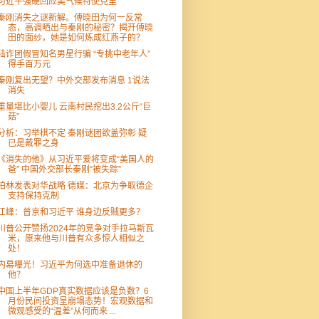
习近平强硬回应美气候特使克里
秦刚消失之谜新解。傅晓田为何一反常
态，高调晒出与秦刚的秘密？揭开傅晓
田的面纱，她是如何炼成红燕子的？
陆诈团假冒知名男星行骗 “专挑中老年人”
得手百万元
秦刚复出无望？中外交部发布消息 1说法
消失
重量堪比小婴儿 云南村民挖出3.2公斤“巨
菇”
分析：习举棋不定 秦刚谜团欲盖弥彰 疑
已是戴罪之身
《消失的他》从习近平爱将变成“美国人的
爸” 中国外交部长秦刚“被失踪”
柏林发表对华战略 德媒：北京为争取德企
支持保持克制
江峰：普京和习近平 谁身边反贼更多？
川普公开赞扬2024年的竞争对手拉马斯瓦
米，原来他与川普有众多惊人相似之
处！
内幕曝光！习近平为何选中准备退休的
他？
中国上半年GDP真实数据应该是负数？6
月份民间投资呈崩塌态势！宏观数据和
微观感受的“温差”从何而来 ...