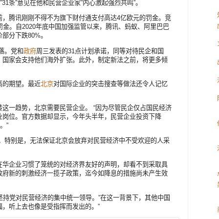
”31条”意见在他和民营企业家”内心激起强烈共鸣”。
前，腾讯刚刚不得不为旗下财付通支付高达4亿欧元的罚金。竞
罚金。自2020年底中国加强监管以来，腾讯、蚂蚁、阿里巴巴
部分下跌80%。
落。党和
政府
周三发表的31点计划承诺，同等对待民企和国
，国家会支持他们海外扩张。此外，制定新法之前，将更多倾
高的期望。最近
北京
对国际企业的突击搜查等做法还令人记忆
转这一趋势，北京需要民营企业。 “因为尽管民企仅占国民经济
业岗位。官方数据却显示，今年头半年，民营企业投资下降
。”
绪。特别是，无法保证北京会放弃对民营经济中不受欢迎的人采
在华企业习惯了笼统的对经济界友好的声明，却看不到采取具
政府新的刺激经济一揽子政策，迄今如降息的措施尚未产生效
坚持党对民营经济的集中统一领导。”在这一背景下，其他中国
福，听上去也像是受指挥而发出的。”