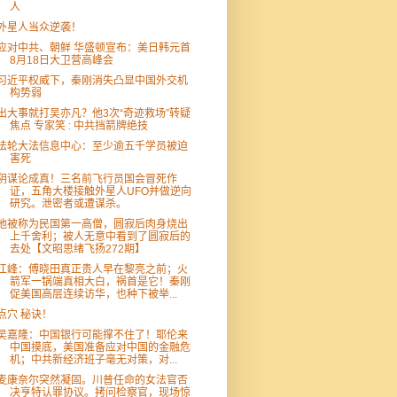
人
外星人当众逆袭！
应对中共、朝鲜 华盛顿宣布：美日韩元首
8月18日大卫营高峰会
习近平权威下，秦刚消失凸显中国外交机
构势弱
出大事就打吴亦凡？他3次“奇迹救场”转疑
焦点 专家笑 : 中共挡箭牌绝技
法轮大法信息中心：至少逾五千学员被迫
害死
阴谋论成真！三名前飞行员国会冒死作
证，五角大楼接触外星人UFO并做逆向
研究。泄密者或遭谋杀。
他被称为民国第一高僧，圆寂后肉身烧出
上千舍利；被人无意中看到了圆寂后的
去处【文昭思绪飞扬272期】
江峰：傅晓田真正贵人早在黎亮之前；火
箭军一锅端真相大白，祸首是它！秦刚
促美国高层连续访华，也种下被举...
点穴 秘诀！
吴嘉隆：中国银行可能撑不住了！耶伦来
中国摸底，美国准备应对中国的金融危
机；中共新经济班子毫无对策，对...
麦康奈尔突然凝固。川普任命的女法官否
决亨特认罪协议。拷问检察官，现场惊