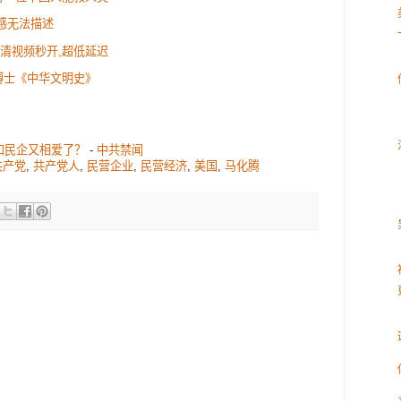
感无法描述
:高清视频秒开,超低延迟
博士《中华文明史》
和民企又相爱了？
-
中共禁闻
共产党
,
共产党人
,
民营企业
,
民营经济
,
美国
,
马化腾