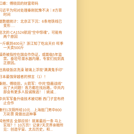
江峰：傅晓田的财富密码
习近平为何对处理秦刚犹豫不决｜#方菲
时间
据数据统计：北京正下沉：6条地铁线已
变形….
这次的 CA1524航班“空中惊魂”，可能有
两个原因
一斤飙到400元？浙江知了吃出天价 旺季
一天卖500斤
福奇被指控在国会作伪证，或面临5年监
禁。泰坦号潜水器内爆，专家们找到真
正原因。
住高级饭店洗澡 玻璃上浮现“满满鬼手印”
日本最强穿越者的预言（1）！
秦刚，傅晓田，火箭军：中共“隐蔽战线”
出了大问题！各方都在找后路，中共内
部会有更多人投诚叛逃！｜姚诚...
中共军军备升级技术被切断 西门子宣布终
止合作
妻扫1次厕所给10元…上海抠门男中800
万彩票 竟做出这种事
其他预言 全部应验！就差最后一条 马上
实现？！10万页！记录7天灵界亲眼所
见：创造宇宙、太古历史，和...