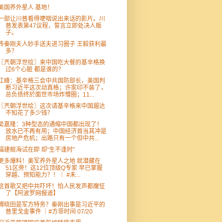
美国养外星人 基地！
一部让川普看得哽咽说出来话的影片。川
普发表第47议程，誓言立即处决人贩
子。
传秦刚夫人妙手送夫进习圈子 王毅获利最
多？
〖兲朝浮世绘〗来中国吃大餐的基辛格换
过6个心脏 都是谁的？
江峰：基辛格三会中共国防部长，美国判
断习近平这次动真格；许家印不装了，
总负债终於面世市场炸懵圈；11...
〖兲朝浮世绘〗这次请基辛格来中国遛达
不知花了多少钱？
吴嘉隆：3种型态的通缩中国都出现了！
放水已不再有用；中国经济首当其冲是
房地产危机；出路只有一个但中共...
福建舰海试在即 却“生不逢时”
更多爆料！美军养外星人之地 就潜藏在
51区旁！这12位顶级Q专家 早已掌握
穿越、预知能力？！｜ #未...
这首歌又把中共吓坏！怕人民发声都魔怔
了【阿波罗网报道】
傅晓田是军方特务？秦刚出事是习近平的
普里戈金事件 ｜#方菲时间 07/20