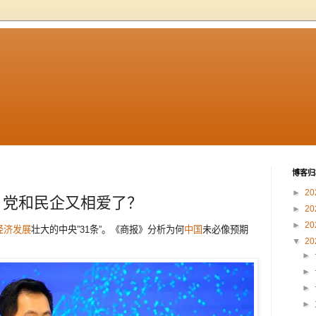
博客归
►
20
：党和民企又相爱了？
►
20
►
20
经济发展
壮大的中央”31条”。《商报》分析为何
中国
未必像预期
▼
20
►
►
►
►