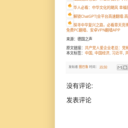
华人必看：中华文化的飓风 幸福
解锁ChatGPT|全平台高速翻墙
探寻中华复兴之路，必看章天亮
免费PC翻墙、安卓VPN翻墙APP
来源：德国之声
原文链接：
共产党人爱企业老总：党
本文标签：
中国
,
中国经济
,
习近平
,
发帖者
图巴鲁
时间：
15:50
没有评论:
发表评论