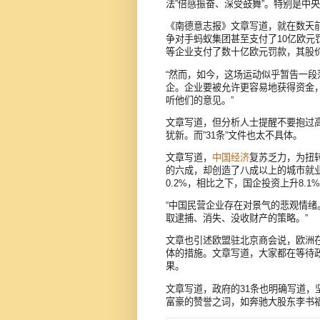
法”倍感振奋、深受鼓舞”。特别是中央
《南德意志报》文章写道，就在数天
争对手蚂蚁集团甚至支付了10亿欧元
等企业支付了数十亿欧元罚款，其股价
“然而，如今，这场运动似乎暂告一段
企。企业要被允许更容易地获得资金
听他们的意见。”
文章写道，但分析人士提醒不要抱过
犹新。而”31条”文件也太不具体。
文章写道，
中国经济
复苏乏力，为扭
的六成，却创造了八成以上的城市就
0.2%，相比之下，国企投资上升8.1%
“中国民营企业存在对景气的悲观情
取逮捕、消失、没收财产的策略。”
文章也引述欧盟驻北京商会说，欧洲
体的措施。文章写道，大家都在等待
果。
文章写道，政府的31条也明确写道，
富豪的赞誉之词，如奔驰大股东李书