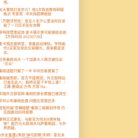
愕。
出大事就打吴亦凡？他3次奇迹救场转疑
焦点 专家笑 : 中共挡箭牌绝技
〖兲朝浮世绘〗发言人毛宁心里当时应该
装了一万匹羊驼在奔腾
亨特拜登案延烧 麦卡锡示意可能弹劾总统
【方伟时间-20230726】
麦卡锡态度转变，准备启动弹劾。亨特画
作2买家及背后交易曝光，原来都是谎
言。
任免秦刚当天 一个加拿大人再次被拉出
“示众”
秦刚谜题只解了一半 中共形象更差了
秦刚被免职，官方不提原因，外交部网站
已查无此人；剧终还是下半场上演？｜
江峰 唐靖远 方伟 方菲 Da...
中国外交部官网 秦刚的部长数据已被清空
中共公布秦刚处理 问题比答案还多
昔批阿扁“苍蝇碰壁”秦刚三级跳创传奇 仍
任国委动向待观察
推特正式更名，马斯克为何对X情有独
钟？奥巴马大厨溺水马萨葡萄园，引外
界质疑。
8岁女童遭2男孩“弹弓射眼”失明！家长未