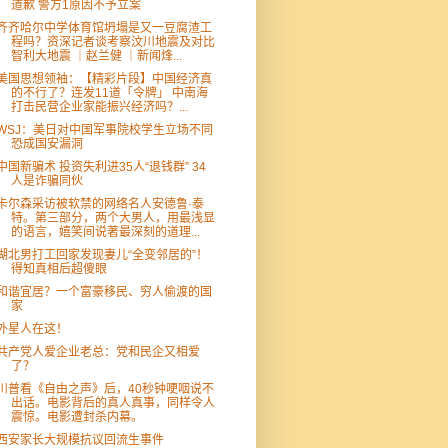
道歉 警方1原因不予立案
齐齐哈尔中学体育馆坍塌是又一豆腐渣工
程吗？资深记者谈考察汶川地震及对比
智利大地震 ｜赵兰健 ｜新闻烽...
美国思想领袖：【精彩片段】中国经济真
的不行了？连发11道「令牌」 中南海
打击民营企业家能振兴经济吗？...
WSJ：美日对中国军事院校学生立场不同
恐成国安漏洞
中国新骗术 投资失利进35人“退钱群” 34
人是诈骗同伙
卡尔森采访被软禁的网络名人安德鲁·泰
特。第三部分，两个大男人，用最浅显
的语言，嬉笑间说著最深刻的道理...
湖北男打工回家发现妻儿“全变邻居的”！
得知真相后超傻眼
和谐宜居？一个富豪移民、穷人偷渡的国
家
外星人在这！
共产党人爱企业老总：党和民企又相爱
了？
川普看《自由之声》后，40秒钟哽咽说不
出话。电影背后的真人真事，同样令人
震惊。电影遭封杀内幕。
西安家长大规模抗议回流生事件