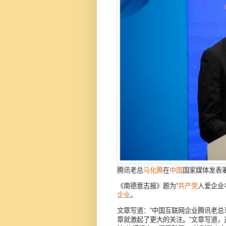
腾讯老总
马化腾
在
中国
国家媒体发表署
《南德意志报》题为”
共产党
人爱企业
企业
。
文章写道：”中国互联网企业腾讯老
章就激起了更大的关注。”文章写道，