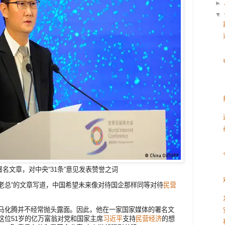
►
▼
名文章，对中央“31条”意见发表赞誉之词
老总”的文章写道，中国希望未来像对待国企那样同等对待
民营
总马化腾并不经常抛头露面。因此，他在一家国家媒体的署名文
这位51岁的亿万富翁对党和国家主席
习近平
支持
民营经济
的想