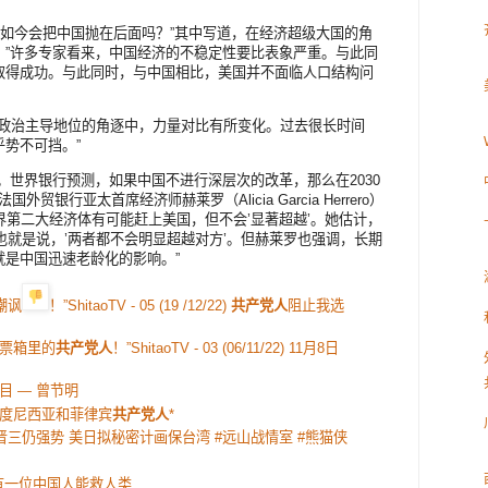
国如今会把中国抛在后面吗？”其中写道，在经济超级大国的角
，”许多专家看来，中国经济的不稳定性要比表象严重。与此同
取得成功。与此同时，与中国相比，美国并不面临人口结构问
与政治主导地位的角逐中，力量对比有所变化。过去很长时间
势不可挡。”
。世界银行预测，如果中国不进行深层次的改革，那么在2030
银行亚太首席经济师赫莱罗（Alicia Garcia Herrero）
界第二大经济体有可能赶上美国，但不会’显著超越’。她估计，
。也就是说，’两者都不会明显超越对方’。但赫莱罗也强调，长期
是中国迅速老龄化的影响。”
嘲讽
！”ShitaoTV - 05 (19 /12/22)
共产党人
阻止我选
投票箱里的
共产党人
！”ShitaoTV - 03 (06/11/22) 11月8日
目 — 曾节明
度尼西亚和菲律宾
共产党人
*
晋三仍强势 美日拟秘密计画保台湾 #远山战情室 #熊猫侠
有一位中国人能救人类