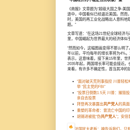
《商报》文章题为”超级大国之争-美
逐中，中国看似已经逼近美国。然而
时，美国的再工业化战略出人意料地
题。”
文章写道：”在这场21世纪全球经济
里，中国崛起为世界最大的经济体似乎
“然而如今，这幅图画变得不那么明了
年以前，平均每年的增长率将为4%。法国外贸
表示，这意味着，接下来15年里，世
2035年起，两国增长率可能会接近
来看，有许多不确定性，首当其冲的就
“面对破天荒刑事指控 川普轻松
举 “民主党的FBI”
“投票日倒数1.5天 川普：摧毁
亲自去投票
拜登再次暴露出
共产党人
的真面
重塑的革命者：曾流亡中国的印
胡锡进被批“伪
共产党人
”；安倍
法国犹太老板：神告诉我们，只