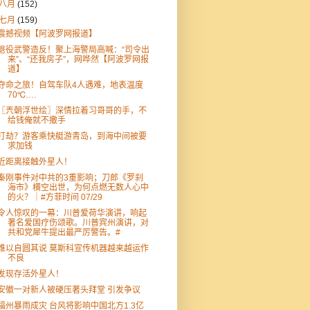
八月
(152)
七月
(159)
震撼视频【阿波罗网报道】
退役武警造反！聚上海警局高喊：“司令出
来”、“还我房子”，网哗然【阿波罗网报
道】
夺命之旅！自驾车队4人遇难，地表温度
70℃….
〖兲朝浮世绘〗深情拉着习哥哥的手，不
给钱俺就不撒手
打劫？游客乘快艇游青岛，到海中间被要
求加钱
近距离接触外星人！
秦刚事件对中共的3重影响；刀郎《罗刹
海市》横空出世，为何点燃无数人心中
的火？｜#方菲时间 07/29
令人惊叹的一幕：川普爱荷华演讲，响起
著名爱国疗伤颂歌。川普宾州演讲，对
共和党犀牛提出最严厉警告。#
难以自圆其说 莫斯科宣传机器越来越运作
不良
发现存活外星人！
安徽一对新人被硬压著头拜堂 引发争议
福州暴雨成灾 台风将影响中国北方1.3亿