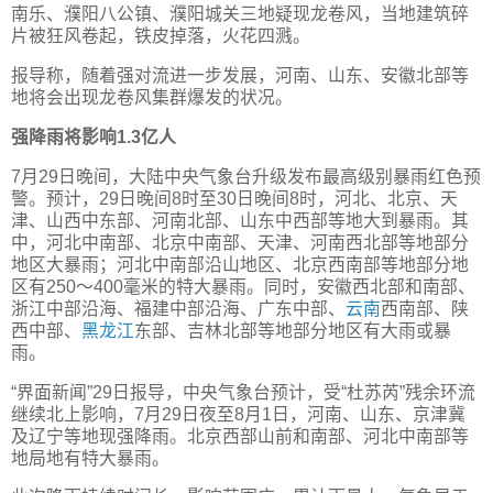
南乐、濮阳八公镇、濮阳城关三地疑现龙卷风，当地建筑碎
片被狂风卷起，铁皮掉落，火花四溅。
报导称，随着强对流进一步发展，河南、山东、安徽北部等
地将会出现龙卷风集群爆发的状况。
强降雨将影响1.3亿人
7月29日晚间，大陆中央气象台升级发布最高级别暴雨红色预
警。预计，29日晚间8时至30日晚间8时，河北、北京、天
津、山西中东部、河南北部、山东中西部等地大到暴雨。其
中，河北中南部、北京中南部、天津、河南西北部等地部分
地区大暴雨；河北中南部沿山地区、北京西南部等地部分地
区有250～400毫米的特大暴雨。同时，安徽西北部和南部、
浙江中部沿海、福建中部沿海、广东中部、
云南
西南部、陕
西中部、
黑龙江
东部、吉林北部等地部分地区有大雨或暴
雨。
“界面新闻”29日报导，中央气象台预计，受“杜苏芮”残余环流
继续北上影响，7月29日夜至8月1日，河南、山东、京津冀
及辽宁等地现强降雨。北京西部山前和南部、河北中南部等
地局地有特大暴雨。