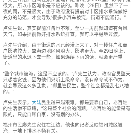
很大，所以市区淹水是不应该的。昨晚（28日）虽然下了一
夜的雨，不是很大，由于政府没有提前对市区排水系统做好
充分的防范，才会导致“很多小汽车被淹，街道不能通行。”
卢先生说，其实提前准备也不难，至少一周前就知道有台风
天气，如果提前做好排水系统排查，就可以平稳地过渡。
卢先生介绍，由于街道的水已经漫上来了，对一楼住户和商
户影响较大，靠海边地区风浪大，影响更大。至29日晚上，
街道里的水退下去一些，如果连续下雨的话，就会更严重
了。
“整个城市被淹，这是不应该的。”卢先生认为，政府官员整天
只想着贪钱，因为他们只听上级命令，没有命令就不作为，
就会导致这么多乱象，“哪里管民生，整个社会都是乱七八糟
的。”
卢先生表示，
大陆
民生越来越艰难，都是要靠自己，老百姓
的生活惨不忍睹，“这是整个社会的问题，”老百姓的能量是有
限的，只能自顾自家，没有别的办法。
福州市民廖先生家住在江边，他也向记者反映福州城区被
淹，于地下排水不畅有关。