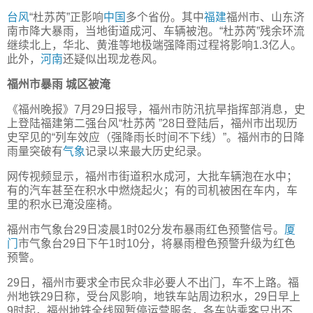
台风
“杜苏芮”正影响
中国
多个省份。其中
福建
福州市、山东济
南市降大暴雨，当地街道成河、车辆被泡。“杜苏芮”残余环流
继续北上，华北、黄淮等地极端强降雨过程将影响1.3亿人。
此外，
河南
还疑似出现龙卷风。
福州市暴雨 城区被淹
《福州晚报》7月29日报导，福州市防汛抗旱指挥部消息，史
上登陆福建第二强台风“杜苏芮 ”28日登陆后，福州市出现历
史罕见的“列车效应（强降雨长时间不下线）”。福州市的日降
雨量突破有
气象
记录以来最大历史纪录。
网传视频显示，福州市街道积水成河，大批车辆泡在水中；
有的汽车甚至在积水中燃烧起火；有的司机被困在车内，车
里的积水已淹没座椅。
福州市气象台29日凌晨1时02分发布暴雨红色预警信号。
厦
门
市气象台29日下午1时10分，将暴雨橙色预警升级为红色
预警。
29日，福州市要求全市民众非必要人不出门，车不上路。福
州地铁29日称，受台风影响，地铁车站周边积水，29日早上
9时起，福州地铁全线网暂停运营服务，各车站乘客只出不