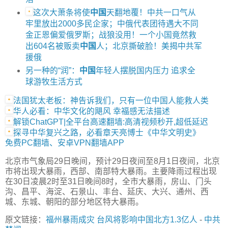
这次大萧条将使
中国
天翻地覆！中共一口气从
牢里放出2000多民企家；中俄代表团待遇大不同
金正恩偏爱俄罗斯；战狼没用！一个小国竟然救
出604名被贩卖
中国
人；北京撕破脸！美揭中共军
援俄
另一种的“润”：
中国
年轻人摆脱国内压力 追求全
球游牧生活方式
法国犹太老板：神告诉我们，只有一位中国人能救人类
华人必看：中华文化的飓风 幸福感无法描述
解锁ChatGPT|全平台高速翻墙:高清视频秒开,超低延迟
探寻中华复兴之路，必看章天亮博士《中华文明史》
免费PC翻墙、安卓VPN翻墙APP
北京市气象局29日晚间，预计29日夜间至8月1日夜间，北京
市将出现大暴雨，西部、南部特大暴雨。主要降雨过程出现
在30日凌晨2时至31日晚间8时，全市大暴雨，房山、门头
沟、昌平、海淀、石景山、丰台、延庆、大兴、通州、西
城、东城、朝阳的部分地区特大暴雨。
原文链接：
福州暴雨成灾 台风将影响中国北方1.3亿人
-
中共