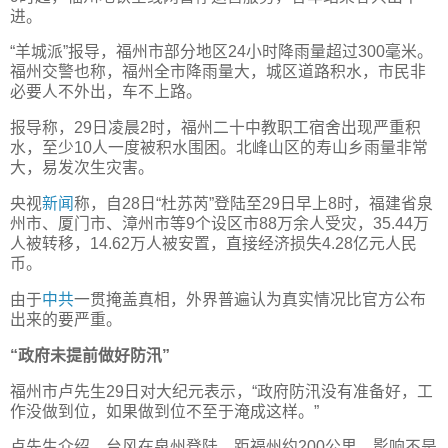
进。
“羊城派”报导，福州市部分地区24小时降雨量超过300毫米。
福州交警也称，福州全市降雨量大，城区道路积水，市民非
必要人不外出，车不上路。
报导称，29日凌晨2时，福州二十中教职工宿舍出现严重积
水，至少10人一度被积水围困。北峰山区的寿山乡雨量非常
大，易发次生灾害。
央视
新闻
称，自28日“杜苏芮”登陆至29日早上8时，福建省泉
州市、厦门市、漳州市等9个设区市88万余人受灾，35.44万
人被转移，14.62万人被安置，直接经济损失4.28亿元人民
币。
由于
中共
一贯掩盖真相，外界普遍认为真实情况比官方公布
出来的要严重。
“政府未提前做好防汛”
福州市卢先生29日对大纪元表示，“政府防汛没有准备好，工
作没做到位，如果做到位不至于淹成这样。”
卢先生介绍，台风在泉州登陆，距福州约200公里，影响不是