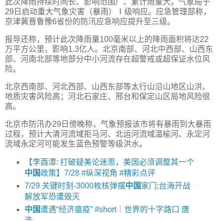
此次降雨持续时间长、影响范围广、累计雨量大。气象局于
29日启动重大气象灾害（暴雨）Ⅰ级响应。应急管理部称，
京津冀晋鲁豫6省份的防汛应急响应提升至三级。
报导还称，预计此次降雨量100毫米以上的降雨面积将达22
万平方公里，影响1.3亿人。北京南部、河北中西部、山西东
部、河南北部等地部分中小河流存在超警戒或超保证水位风
险。
北京西南部、河北西部、山西东部等太行山沿山地区山洪、
地质灾害风险高；河北石家庄、邢台和保定山区局地风险很
高。
北京市防汛办29日傍晚称，气象预报该市将有暴雨到大暴雨
过程，预计大清河流域拒马河、北运河流域温榆河、永定河
流域永定河可能发生蓝色预警等级洪水。
【李酉潭: 打破疑美论迷思，美国必须调整其一个
中国
政策】7/28 #纵深视角 #精彩点评
7/29 关键时刻-3000枚核弹摆
中国
家门;台海开战
解放军恐遭毁灭
中国
遭遇“经济瘟疫” #short｜世界的十字路口 唐
浩