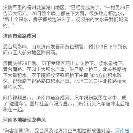
灾情严重的福州城澳港口地区，“已经变成海了。”一村民29日
告诉大纪元，28日整个晚上都在下大雨，很多地方都泡水，
“路上全是水，房子都被泡进去了，视频拍的大水是我们城澳
的。”
济南市道路成河
受台风影响，山东济南发暴雨黄色预警，预计29日下午到夜
间市区大部分地区降暴雨。
济南交警29日称，历下受辖区燕山立交桥下、浆水泉桥下、
黄台南路、花园山大积水严重，生产路上桥口，北关铁路桥
下大量积水，农干院路胶济铁路桥下由南向北方向积水较
深，祝舜路辛祝路路口积水严重，北坦三岔口往北铁路桥大
量积水等。
网传视频显示，济南市道路成河，汽车纷纷飘荡在水中，成
了“碰碰车”。图片社盖帝照片显示，济南街头汽车被冲走后堆
积在一起。
河南多地疑现龙卷风
“海客新闻”称，受台风及北方冷空气相撞形成强对流，
河南省