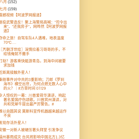
八月
(152)
七月
(159)
震撼视频【阿波罗网报道】
退役武警造反！聚上海警局高喊：“司令出
来”、“还我房子”，网哗然【阿波罗网报
道】
夺命之旅！自驾车队4人遇难，地表温度
70℃….
〖兲朝浮世绘〗深情拉着习哥哥的手，不
给钱俺就不撒手
打劫？游客乘快艇游青岛，到海中间被要
求加钱
近距离接触外星人！
秦刚事件对中共的3重影响；刀郎《罗刹
海市》横空出世，为何点燃无数人心中
的火？｜#方菲时间 07/29
令人惊叹的一幕：川普爱荷华演讲，响起
著名爱国疗伤颂歌。川普宾州演讲，对
共和党犀牛提出最严厉警告。#
难以自圆其说 莫斯科宣传机器越来越运作
不良
发现存活外星人！
安徽一对新人被硬压著头拜堂 引发争议
福州暴雨成灾 台风将影响中国北方1.3亿