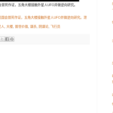
会冒死作证，五角大楼接触外星人UFO并做逆向研究。
员国会冒死作证，五角大楼接触外星人UFO并做逆向研究。泄
星人
,
大楼
,
普世价值
,
谋杀
,
阴谋论
,
飞行员