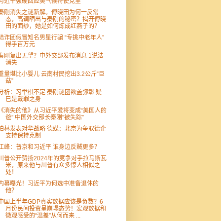
习近平强硬回应美气候特使克里
秦刚消失之谜新解。傅晓田为何一反常
态，高调晒出与秦刚的秘密？揭开傅晓
田的面纱，她是如何炼成红燕子的？
陆诈团假冒知名男星行骗 “专挑中老年人”
得手百万元
秦刚复出无望？中外交部发布消息 1说法
消失
重量堪比小婴儿 云南村民挖出3.2公斤“巨
菇”
分析：习举棋不定 秦刚谜团欲盖弥彰 疑
已是戴罪之身
《消失的他》从习近平爱将变成“美国人的
爸” 中国外交部长秦刚“被失踪”
柏林发表对华战略 德媒：北京为争取德企
支持保持克制
江峰：普京和习近平 谁身边反贼更多？
川普公开赞扬2024年的竞争对手拉马斯瓦
米，原来他与川普有众多惊人相似之
处！
内幕曝光！习近平为何选中准备退休的
他？
中国上半年GDP真实数据应该是负数？6
月份民间投资呈崩塌态势！宏观数据和
微观感受的“温差”从何而来 ...