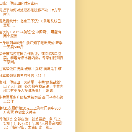
江峰：傅晓田的财富密码
习近平为何对处理秦刚犹豫不决｜#方菲
时间
据数据统计：北京正下沉：6条地铁线已
变形….
这次的 CA1524航班“空中惊魂”，可能有
两个原因
一斤飙到400元？浙江知了吃出天价 旺季
一天卖500斤
福奇被指控在国会作伪证，或面临5年监
禁。泰坦号潜水器内爆，专家们找到真
正原因。
住高级饭店洗澡 玻璃上浮现“满满鬼手印”
日本最强穿越者的预言（1）！
秦刚，傅晓田，火箭军：中共“隐蔽战线”
出了大问题！各方都在找后路，中共内
部会有更多人投诚叛逃！｜姚诚...
中共军军备升级技术被切断 西门子宣布终
止合作
妻扫1次厕所给10元…上海抠门男中800
万彩票 竟做出这种事
其他预言 全部应验！就差最后一条 马上
实现？！10万页！记录7天灵界亲眼所
见：创造宇宙、太古历史，和...