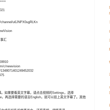
===
2021
CN/channel/u6JNPX0ugRLKn
ewVision
野故事汇
869910
m/c/newvision
er/1348071401249452032
475
如果要看英文字幕，请点击视频的Settings，选择
translate，再选择需要的语言English，就可以挂上英文字幕了。其他