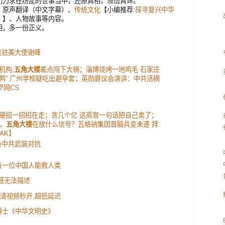
们力求在纷乱的世事当中，还原真相，领悟真谛。
，原声翻译（中文字幕）、
传统文化
【小编推荐:
探寻复兴中华
》
】、人物故事等内容。
相，多一份正义。
！
见驻美大使谢峰
机构;
五角大楼
差点闯下大祸；淄博烧烤一地鸡毛 石家庄
为鸭” 广州学校疑吃出避孕套；英勋爵议会演讲：中共活摘
罗网CS
硬招一招招在走；贪几个亿 这高官一句话把自己卖了；
，
五角大楼
在放什么信号？瓦格纳集团首脑兵变未遂 拜
AK】
与中共武装对抗
有一位中国人能救人类
感无法描述
:高清视频秒开,超低延迟
博士《中华文明史》