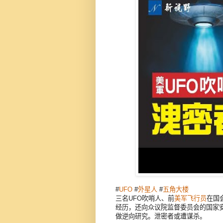
#
UFO
#
外星人
#
五角大楼
三名UFO吹哨人、前
美军
飞行员
在国
经历，还向众议院监督委员会的国家
做逆向研究。泄密者或遭谋杀。