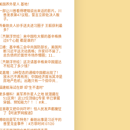
美国养外星人 基地！
一部让川普看得哽咽说出来话的影片。川
普发表第47议程，誓言立即处决人贩
子。
传秦刚夫人妙手送夫进习圈子 王毅获利最
多？
〖兲朝浮世绘〗来中国吃大餐的基辛格换
过6个心脏 都是谁的？
江峰：基辛格三会中共国防部长，美国判
断习近平这次动真格；许家印不装了，
总负债终於面世市场炸懵圈；11...
〖兲朝浮世绘〗这次请基辛格来中国遛达
不知花了多少钱？
吴嘉隆：3种型态的通缩中国都出现了！
放水已不再有用；中国经济首当其冲是
房地产危机；出路只有一个但中共...
福建舰海试在即 却“生不逢时”
更多爆料！美军养外星人之地 就潜藏在
51区旁！这12位顶级Q专家 早已掌握
穿越、预知能力？！｜ #未...
这首歌又把中共吓坏！怕人民发声都魔怔
了【阿波罗网报道】
傅晓田是军方特务？秦刚出事是习近平的
普里戈金事件 ｜#方菲时间 07/20