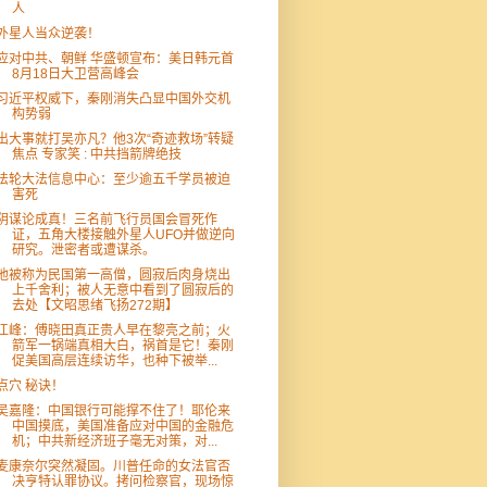
人
外星人当众逆袭！
应对中共、朝鲜 华盛顿宣布：美日韩元首
8月18日大卫营高峰会
习近平权威下，秦刚消失凸显中国外交机
构势弱
出大事就打吴亦凡？他3次“奇迹救场”转疑
焦点 专家笑 : 中共挡箭牌绝技
法轮大法信息中心：至少逾五千学员被迫
害死
阴谋论成真！三名前飞行员国会冒死作
证，五角大楼接触外星人UFO并做逆向
研究。泄密者或遭谋杀。
他被称为民国第一高僧，圆寂后肉身烧出
上千舍利；被人无意中看到了圆寂后的
去处【文昭思绪飞扬272期】
江峰：傅晓田真正贵人早在黎亮之前；火
箭军一锅端真相大白，祸首是它！秦刚
促美国高层连续访华，也种下被举...
点穴 秘诀！
吴嘉隆：中国银行可能撑不住了！耶伦来
中国摸底，美国准备应对中国的金融危
机；中共新经济班子毫无对策，对...
麦康奈尔突然凝固。川普任命的女法官否
决亨特认罪协议。拷问检察官，现场惊