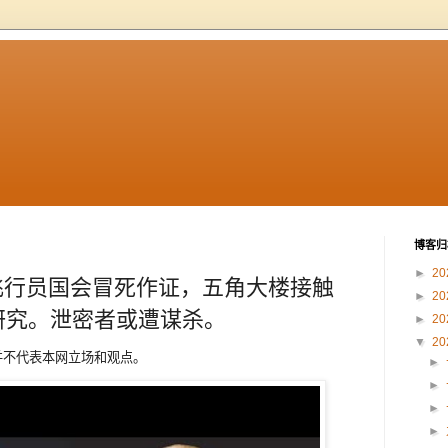
博客归
►
20
飞行员国会冒死作证，五角大楼接触
►
20
研究。泄密者或遭谋杀。
►
20
▼
20
章内容并不代表本网立场和观点。
►
►
►
►