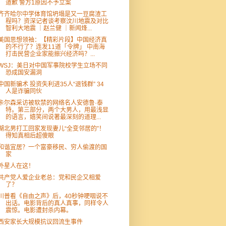
道歉 警方1原因不予立案
齐齐哈尔中学体育馆坍塌是又一豆腐渣工
程吗？资深记者谈考察汶川地震及对比
智利大地震 ｜赵兰健 ｜新闻烽...
美国思想领袖：【精彩片段】中国经济真
的不行了？连发11道「令牌」 中南海
打击民营企业家能振兴经济吗？...
WSJ：美日对中国军事院校学生立场不同
恐成国安漏洞
中国新骗术 投资失利进35人“退钱群” 34
人是诈骗同伙
卡尔森采访被软禁的网络名人安德鲁·泰
特。第三部分，两个大男人，用最浅显
的语言，嬉笑间说著最深刻的道理...
湖北男打工回家发现妻儿“全变邻居的”！
得知真相后超傻眼
和谐宜居？一个富豪移民、穷人偷渡的国
家
外星人在这！
共产党人爱企业老总：党和民企又相爱
了？
川普看《自由之声》后，40秒钟哽咽说不
出话。电影背后的真人真事，同样令人
震惊。电影遭封杀内幕。
西安家长大规模抗议回流生事件