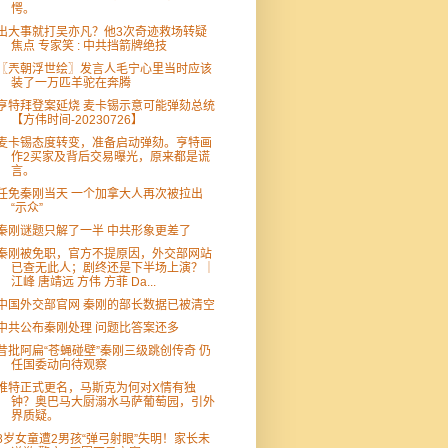
愕。
出大事就打吴亦凡？他3次奇迹救场转疑
焦点 专家笑 : 中共挡箭牌绝技
〖兲朝浮世绘〗发言人毛宁心里当时应该
装了一万匹羊驼在奔腾
亨特拜登案延烧 麦卡锡示意可能弹劾总统
【方伟时间-20230726】
麦卡锡态度转变，准备启动弹劾。亨特画
作2买家及背后交易曝光，原来都是谎
言。
任免秦刚当天 一个加拿大人再次被拉出
“示众”
秦刚谜题只解了一半 中共形象更差了
秦刚被免职，官方不提原因，外交部网站
已查无此人；剧终还是下半场上演？｜
江峰 唐靖远 方伟 方菲 Da...
中国外交部官网 秦刚的部长数据已被清空
中共公布秦刚处理 问题比答案还多
昔批阿扁“苍蝇碰壁”秦刚三级跳创传奇 仍
任国委动向待观察
推特正式更名，马斯克为何对X情有独
钟？奥巴马大厨溺水马萨葡萄园，引外
界质疑。
8岁女童遭2男孩“弹弓射眼”失明！家长未