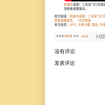
阴谋论
成真！三名前飞行员国
泄密者或遭谋杀。
原文链接：
阴谋论成真！三名前飞行
密者或遭谋杀。
-
中共禁闻
本文标签：
UFO
,
五角大楼
,
国会
,
外
发帖者
图巴鲁
时间：
06:56
没有评论:
发表评论