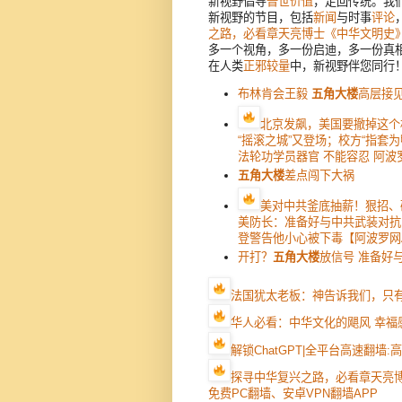
新视野倡导
普世价值
，走回传统。我
新视野的节目，包括
新闻
与时事
评论
之路，必看章天亮博士《中华文明史
多一个视角，多一份启迪，多一份真
在人类
正邪较量
中，新视野伴您同行
布林肯会王毅
五角大楼
高层接
北京发飙，美国要撤掉这个
“摇滚之城”又登场；校方“指套
法轮功学员器官 不能容忍 阿波
五角大楼
差点闯下大祸
美对中共釜底抽薪！狠招、
美防长：准备好与中共武装对抗
登警告他小心被下毒【阿波罗网
开打？
五角大楼
放信号 准备好
法国犹太老板：神告诉我们，只
华人必看：中华文化的飓风 幸福
解锁ChatGPT|全平台高速翻墙
探寻中华复兴之路，必看章天亮
免费PC翻墙、安卓VPN翻墙APP