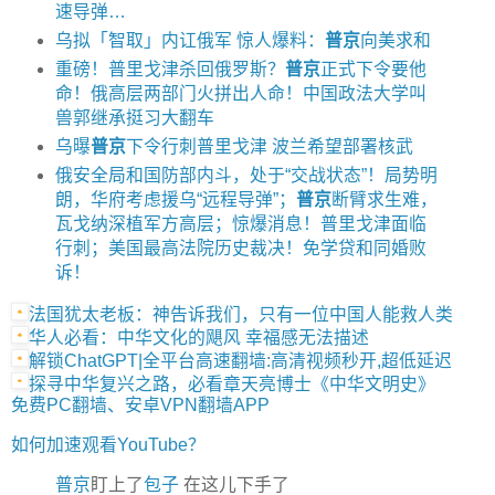
速导弹…
乌拟「智取」内讧俄军 惊人爆料：
普京
向美求和
重磅！普里戈津杀回俄罗斯？
普京
正式下令要他
命！俄高层两部门火拼出人命！中国政法大学叫
兽郭继承挺习大翻车
乌曝
普京
下令行刺普里戈津 波兰希望部署核武
俄安全局和国防部内斗，处于“交战状态”！局势明
朗，华府考虑援乌“远程导弹”；
普京
断臂求生难，
瓦戈纳深植军方高层；惊爆消息！普里戈津面临
行刺；美国最高法院历史裁决！免学贷和同婚败
诉！
法国犹太老板：神告诉我们，只有一位中国人能救人类
华人必看：中华文化的飓风 幸福感无法描述
解锁ChatGPT|全平台高速翻墙:高清视频秒开,超低延迟
探寻中华复兴之路，必看章天亮博士《中华文明史》
免费PC翻墙、安卓VPN翻墙APP
如何加速观看YouTube？
普京
盯上了
包子
在这儿下手了