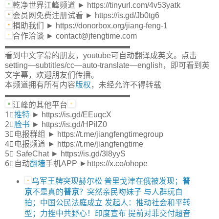
乾净世界江峰频道 ► https://tinyurl.com/4v53yatk
会员网免费注册试看 ► https://is.gd/Jb0tg6
捐助我们 ► https://donorbox.org/jiang-feng-1
合作洽谈 ► contact@jfengtime.com
▬▬▬▬▬▬▬▬▬▬▬▬▬▬▬▬
看到中文字幕的朋友，youtube可自动翻译成英文。点击
setting—subtitles/cc—auto-translate—english，即可看到英
文字幕，欢迎朋友们传播。
本频道拥有所有内容
版权
，未经允许不得转载
▬▬▬▬▬▬▬▬▬▬▬▬▬▬▬▬
江峰的其他平台
1⃣
推特
► https://is.gd/EEuqcX
2⃣
脸书
► https://is.gd/HPilZ0
3⃣电报群组 ► https://t.me/jiangfengtimegroup
4⃣电报频道 ► https://t.me/jiangfengtime
5⃣ SafeChat ► https://is.gd/3l8yyS
6⃣自动
翻墙
手机APP ►https://x.co/ohope
乌军王牌突现赫尔松 普里戈津在俄被发现；
普
京
不是真的
普京
？突然亲民吻妹子 与人群玩自
拍；中国公民法庭成立 发起人：推动社会和平转
型；力挫中共野心！印度宣布 提前对菲交付超音