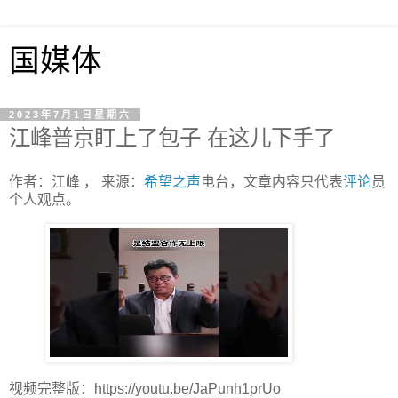
国媒体
2023年7月1日星期六
江峰普京盯上了包子 在这儿下手了
作者：江峰 ， 来源：
希望之声
电台，文章内容只代表
评论
员
个人观点。
视频完整版：https://youtu.be/JaPunh1prUo