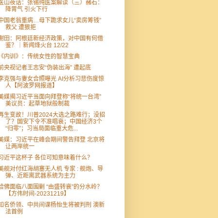
医山夜话：张锡纯医案解读（三）赭石：
降胃气 引火下行
中国老翁重病…母下跪求女儿“卖房筹钱”
救父 遭狠拒
谢田：阿根廷新经济政策，对中国有何借
鉴？｜新闻烽火台 12/22
《内训》：传统女性的智慧宝典
前央视记者王志安“伪装出海” 遭起底
李克强与妻女合照曝光 AI分析习悲伤度惊
人【阿波罗网报道】
美媒揭习近平当面向拜登称“将统一台湾”
美议员：起草地狱般制裁
再生变故！川普2024大选之路难行；没招
了？国安下令不准唱衰；中国经济3个
“归零”；习当局面临重大危...
美媒：习近平在峰会期间警告拜登 北京将
让两岸统一
习近平这杯子 各位可知意味着什么？
美舰对付红海胡塞无人机 专家 : 舰炮、导
弹、近距离武器系统为主力
哈佛面临八面围剿 “由盛转衰”的分水岭？
【方伟时间-20231219】
知名侨领、中共间谍杨怡生将被判刑 澳新
法首例