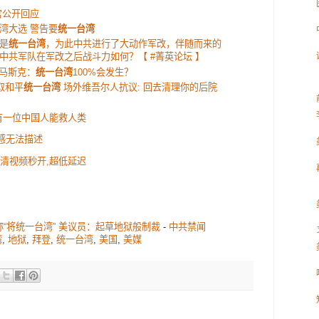
宫公开回应
湾大选 警告要
统一台湾
是
统一台湾
，为此中共进行了大动作军改，伴随而来的
中共军队在军改之后战斗力如何？【 #菁英论坛 】
 马斯克：
统一台湾
100%会发生？
取和平
统一台湾
场外维吾尔人抗议: 回去清理你的后院
有一位中国人能救人类
感无法描述
:高清视频秒开,超低延迟
“将统一台湾” 美议员：起草地狱般制裁
-
中共禁闻
湾
,
地狱
,
拜登
,
统一台湾
,
美国
,
美媒