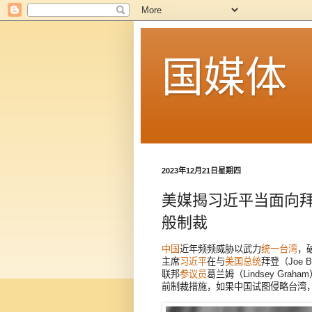
国媒体
2023年12月21日星期四
美媒揭习近平当面向拜
般制裁
中国
近年频频威胁以武力
统一台湾
，
主席
习近平
在与
美国总统
拜登（Joe 
联邦
参议员
葛兰姆（Lindsey Gr
前制裁措施，如果中国试图侵略台湾