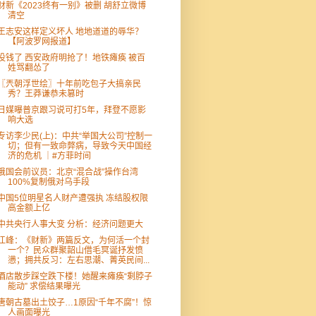
财新《2023终有一别》被删 胡舒立微博
清空
王志安这样定义坏人 地地道道的辱华？
【阿波罗网报道】
没钱了 西安政府明抢了！地铁瘫痪 被百
姓骂翻怂了
〖兲朝浮世绘〗十年前吃包子大搞亲民
秀？王莽谦恭未篡时
日媒曝普京跟习说可打5年，拜登不愿影
响大选
专访李少民(上)：中共“举国大公司”控制一
切；但有一致命弊病，导致今天中国经
济的危机 ｜#方菲时间
俄国会前议员：北京“混合战”操作台湾
100%复制俄对乌手段
中国5位明星名人财产遭强执 冻结股权限
高金额上亿
中共央行人事大变 分析：经济问题更大
江峰：《财新》两篇反文，为何活一个封
一个？民众群聚韶山借毛冥诞抒发愤
懑；拥共反习：左右思潮、菁英民间...
酒店散步踩空跌下楼！她醒来瘫痪“剩脖子
能动” 求偿结果曝光
唐朝古墓出土饺子…1原因“千年不腐”！惊
人画面曝光