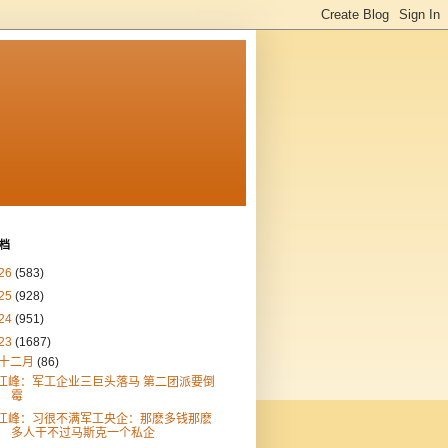
档
26
(583)
25
(928)
24
(951)
23
(1687)
十二月
(86)
江峰：军工企业三巨头落马 第二团派要倒
霉
江峰：习很不满军工央企：那麽多钱那麽
多人干不过马斯克一个私企