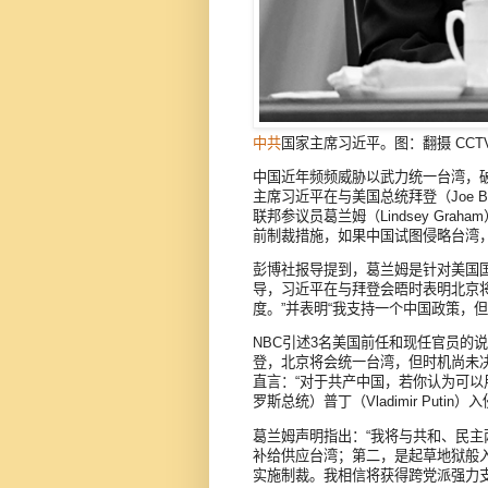
中共
国家主席习近平。图：翻摄 CCT
中国近年频频威胁以武力统一台湾，
主席习近平在与美国总统拜登（Joe 
联邦参议员葛兰姆（Lindsey Gr
前制裁措施，如果中国试图侵略台湾
彭博社报导提到，葛兰姆是针对美国国
导，习近平在与拜登会晤时表明北京
度。”并表明“我支持一个中国政策，
NBC引述3名美国前任和现任官员的
登，北京将会统一台湾，但时机尚未
直言：“对于共产中国，若你认为可
罗斯总统）普丁（Vladimir Puti
葛兰姆声明指出：“我将与共和、民
补给供应台湾；第二，是起草地狱般
实施制裁。我相信将获得跨党派强力支