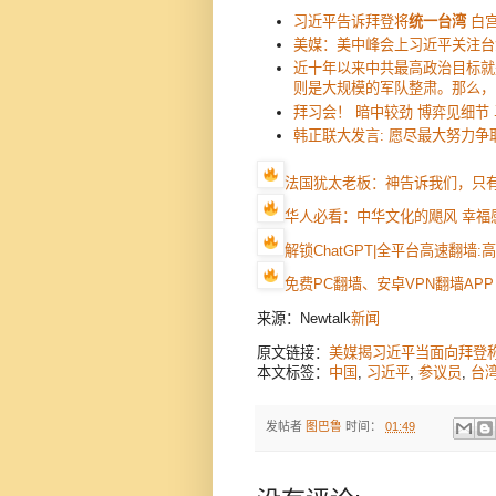
习近平告诉拜登将
统一台湾
白
美媒：美中峰会上习近平关注台
近十年以来中共最高政治目标就
则是大规模的军队整肃。那么，
拜习会！ 暗中较劲 博弈见细节
韩正联大发言: 愿尽最大努力争
法国犹太老板：神告诉我们，只
华人必看：中华文化的飓风 幸福
解锁ChatGPT|全平台高速翻墙
免费PC翻墙、安卓VPN翻墙APP
来源：Newtalk
新闻
原文链接：
美媒揭习近平当面向拜登称
本文标签：
中国
,
习近平
,
参议员
,
台
发帖者
图巴鲁
时间：
01:49