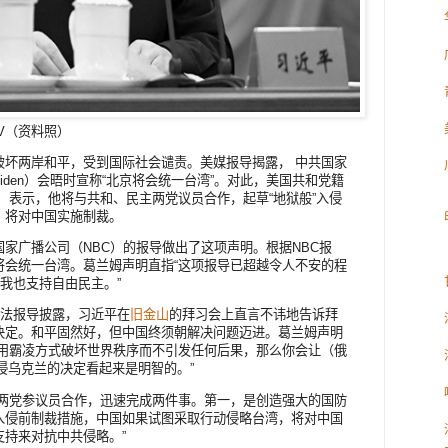
V（资料照）
破坏两岸和平，受到国际社会谴责。美媒报导揭露， 中共国家
Biden）会晤时宣称“北京将会统一台湾”。对此，美国共和党籍
aham）表示，他将与共和、民主两党议员合作，起草“地狱般”入侵
，将对中国实施制裁。
家广播公司（NBC）的报导做出了这项声明。根据NBC报
将会统一台湾。葛兰姆声明直指“这项报导已超越令人不安的程
但我也支持自由民主。”
说法报导披露，习近平在
旧金山
的拜习会上直言不讳地告诉拜
决定。和平固然好，但中国终须朝解决问题迈进。葛兰姆声明
以用霸凌方式破坏世界秩序而不引发任何后果，那么你会让（俄
n）入侵乌克兰的决定看起来是明智的。”
主两党参议员合作，迅速完成两件事。第一，是创造强大的国防
入侵前制裁措施，中国如果试图采取行动侵略台湾，将对中国
持来对抗中共侵略。”