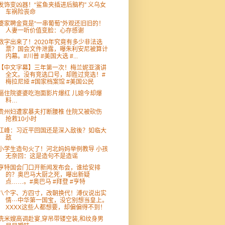
发饰变凶器！“鲨鱼夹插进后脑杓” 义乌女
车祸险丧命
婆家聘金竟是“一串葡萄”外观还旧旧的！
人妻一听价值变脸：心存感谢
数字出来了！2020年究竟有多少非法选
票？国会文件泄露，曝朱利安尼被算计
内幕。#川普 #美国大选 #...
【中文字幕】三年第一次！梅兰妮亚演讲
全文。没有竞选口号，却胜过竞选！#
梅拉尼娅 #国家档案馆 #美国公民
逼住院婆婆吃泡面影片爆红 儿媳今却爆
料…
贵州妇遭家暴夫打断腰椎 住院又被砍伤
抢救10小时
江峰：习近平回国还是深入敌後？如临大
敌
小学生造句火了！河北妈妈举例教导 小孩
无奈回：这是造句不是造谣
亨特国会门口开新闻发布会，谁给安排
的？奥巴马大厨之死，曝出新疑
点……。#奥巴马 #拜登 #亨特
八个字、方四寸，改朝换代！溥仪说出实
情⋯中华第一国宝，没它别想当皇上。
XXXX这些人都想要，却偏偏得不到！
洗米嫂高调赴宴,穿吊带镂空装,和纹身男