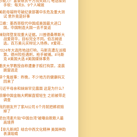
钞能力！富豪悬赏千万找失踪儿 电话接到
手软：每天8、9个人喊爸
美航母福特号破纪录部署中东危及重大测
试 意外竟是好事
江峰：墨西哥取代中国成美国最大进口
国，中国制造大国一去不复返
弹劾拜登发现重大证据。川普德桑蒂斯大
战爱荷华，目标完全不同。伯古姆退
选，百万美元买辩论入场券。#爱荷...
2024年大选阵地战打响，马斯克遭左派暗
算。德州险些遇刺，枪手被捕。#马斯
克 #美国大选 #美国媒体事务
重庆大学教授自称遭妻子殴打拘禁，凌晨
跳窗逃走
讲个鬼故事：昨晚，不少地方的健康码又
回来了
习近平母亲和妹妹罕见露面 这是为什么？
惊爆中国金融大鳄解直锟轻生 之前被带走
调查
我的朋友开了家AI公司 6个月就把裤衩赔
掉了
把台湾麦片贴“中国台湾”被嘲自欺欺人最
高境界
【非凡新闻】结合中西文化精神 美国神韵
表演吸睛