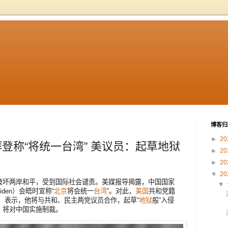
博客归
►
20
登称“将统一台湾” 美议员：起草地狱
►
20
►
20
▼
20
破坏两岸和平，受到国际社会谴责。美媒报导揭露，中国国家
▼
Biden）会晤时宣称“
北京
将会统一
台湾
”。对此，
美国
共和党籍
aham）表示，他将与共和、民主两党议员合作，起草“
地狱
般”入侵
，将对中国实施制裁。