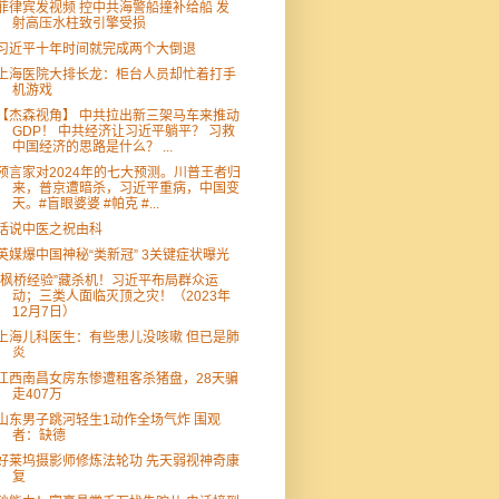
菲律宾发视频 控中共海警船撞补给船 发
射高压水柱致引擎受损
习近平十年时间就完成两个大倒退
上海医院大排长龙：柜台人员却忙着打手
机游戏
【杰森视角】 中共拉出新三架马车来推动
GDP！ 中共经济让习近平躺平？ 习救
中国经济的思路是什么？ ...
预言家对2024年的七大预测。川普王者归
来，普京遭暗杀，习近平重病，中国变
天。#盲眼婆婆 #帕克 #...
话说中医之祝由科
英媒爆中国神秘“类新冠” 3关键症状曝光
“枫桥经验”藏杀机！习近平布局群众运
动；三类人面临灭顶之灾！（2023年
12月7日）
上海儿科医生：有些患儿没咳嗽 但已是肺
炎
江西南昌女房东惨遭租客杀猪盘，28天骗
走407万
山东男子跳河轻生1动作全场气炸 围观
者：缺德
好莱坞摄影师修炼法轮功 先天弱视神奇康
复