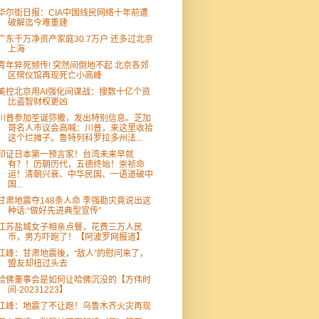
华尔街日报：CIA中国线民网络十年前遭
破解迄今难重建
广东千万净资产家庭30.7万户 还多过北京
上海
青年猝死频传! 突然间倒地不起 北京各郊
区殡仪馆再现死亡小高峰
美控北京用AI强化间谍战：搜数十亿个资
比盗智财权更凶
川普参加圣诞弥撒，发出特别信息。芝加
哥名人市议会高喊：川普，来这里收拾
这个烂摊子。鲁特列科罗拉多州法...
印证日本第一预言家！台湾未来早就
有？！历朝历代，五德终始！崇祯命
运！清朝兴衰、中华民国、一语道破中
国...
甘肃地震夺148条人命 李强勘灾竟说出这
种话:“做好先进典型宣传”
江苏盐城女子相亲点餐，花费三万人民
币，男方吓跑了！【阿波罗网报道】
江峰：甘肃地震後，“敌人”的慰问来了，
盟友却扭过头去
哈佛董事会是如何让哈佛沉没的【方伟时
间-20231223】
江峰：地震了不让跑！乌鲁木齐火灾再现