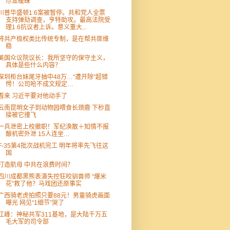
尽显暧昧
川普华盛顿1.6案被暂停。共和党人全票
支持弹劾调查，亨特助攻。最高法院受
理1.6抗议者上诉。意义重大...
将共产极权类比传统专制，是在帮共匪维
稳
美国众议院议长：我所坚守的保守主义，
具体是些什么内容？
深圳柜台妹尾牙抽中48万…“遭开除”超错
愕！公司呛不成文规定…
看来 习近平要对他动手了
云南昆明女子到动物园喂食长颈鹿 下秒直
接被它撞飞
一兵泄密上校撤职！军纪涣散＋知情不报
酿机密外泄 15人连坐…
F-35第4批次战机完工 明年将率先飞往这
国
打造航母 中共在浪费时间？
四川成都黑熊表演失控狂咬驯兽师 “爆米
花”救了他？马戏团还原事实
广西骑老虎拍照只要88元！男童骑虎画面
曝光 网见“1细节”哭了
江峰：神秘共军311基地，是大陆千万五
毛大军的司令部