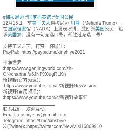
#
梅拉尼娅
#
国家档案馆
#
美国公民
12月15日，前
第一夫人
梅拉尼娅·
川普
（Melania Trump），
在
国家档案
馆（NARA）上发表演讲，激励新
美国
公民，追
求
美国梦
。没有一句竞选口号，却胜过竞选口号！
==============================
支持正义之声，打赏一杯咖啡：
PayPal: :https://paypal.me/xinshiye2021
干净世界:
:https://www.ganjingworld.com/zh-
CN/channel/u6JNPX0ugRLKn
新视野(官方频道)：
:https://www.youtube.com/c/新视野NewVision
新视野(备用频道)：
:https://www.youtube.com/c/新视野故事汇
____________________
联系我们，欢迎互动：
Email: xinshiye.nv@gmail.com
Telegram: :https://t.me/xinshiye
X (Twitter): :https://twitter.com/NewVisi16869910