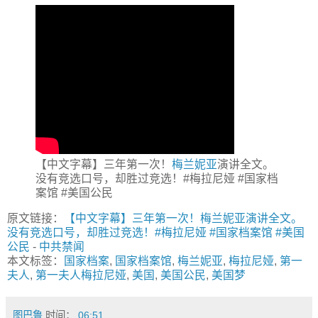
【中文字幕】三年第一次！
梅兰妮亚
演讲全文。
没有竞选口号，却胜过竞选！#梅拉尼娅 #国家档
案馆 #美国公民
原文链接：
【中文字幕】三年第一次！梅兰妮亚演讲全文。
没有竞选口号，却胜过竞选！#梅拉尼娅 #国家档案馆 #美国
公民
-
中共禁闻
本文标签：
国家档案
,
国家档案馆
,
梅兰妮亚
,
梅拉尼娅
,
第一
夫人
,
第一夫人梅拉尼娅
,
美国
,
美国公民
,
美国梦
图巴鲁
时间：
06:51