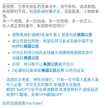
____________________
新视野，力求在纷乱的世事当中，坚守良知，追求真相。
新视野的节目，包括
新闻
时事
评论
，深度报道，人物故事
等。
多一个视角，多一份启迪，多一份真相，多一份正义。
在人类正邪较量中，新视野伴您同行！
港警再悬红通缉5名海外港人 首度包括
美国公民
美议员致信拜登：希望在拜习会谈及被中国不当
拘押的
美国公民
中共正利用已知的全球最大规模网络虚假信息行
动骚扰
美国公民
白宫：哈马斯不让
美国公民
离开加沙
2名遭哈玛斯绑架
美国公民
获释 以色列证实
法国犹太老板：神告诉我们，只有一位中国人能救人类
华人必看：中华文化的飓风 幸福感无法描述
解锁ChatGPT|全平台高速翻墙:高清视频秒开,超低延迟
免费PC翻墙、安卓VPN翻墙APP
如何加速观看YouTube？