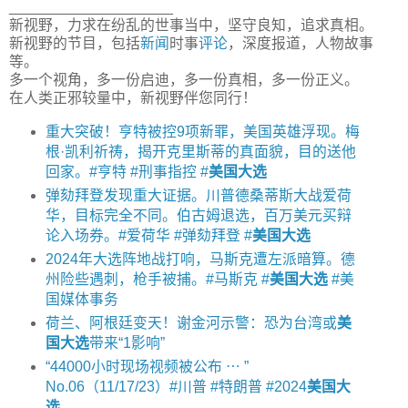
____________________
新视野，力求在纷乱的世事当中，坚守良知，追求真相。
新视野的节目，包括
新闻
时事
评论
，深度报道，人物故事
等。
多一个视角，多一份启迪，多一份真相，多一份正义。
在人类正邪较量中，新视野伴您同行！
重大突破！亨特被控9项新罪，美国英雄浮现。梅
根·凯利祈祷，揭开克里斯蒂的真面貌，目的送他
回家。#亨特 #刑事指控 #
美国大选
弹劾拜登发现重大证据。川普德桑蒂斯大战爱荷
华，目标完全不同。伯古姆退选，百万美元买辩
论入场券。#爱荷华 #弹劾拜登 #
美国大选
2024年大选阵地战打响，马斯克遭左派暗算。德
州险些遇刺，枪手被捕。#马斯克 #
美国大选
#美
国媒体事务
荷兰、阿根廷变天！谢金河示警：恐为台湾或
美
国大选
带来“1影响”
“44000小时现场视频被公布 ⋯ ”
No.06（11/17/23）#川普 #特朗普 #2024
美国大
选