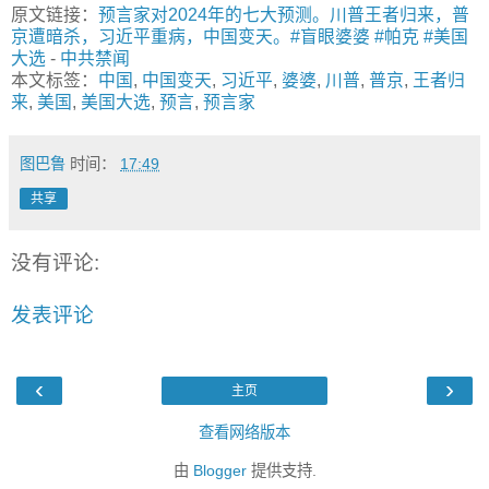
原文链接：
预言家对2024年的七大预测。川普王者归来，普
京遭暗杀，习近平重病，中国变天。#盲眼婆婆 #帕克 #美国
大选
-
中共禁闻
本文标签：
中国
,
中国变天
,
习近平
,
婆婆
,
川普
,
普京
,
王者归
来
,
美国
,
美国大选
,
预言
,
预言家
图巴鲁
时间：
17:49
共享
没有评论:
发表评论
‹
›
主页
查看网络版本
由
Blogger
提供支持.