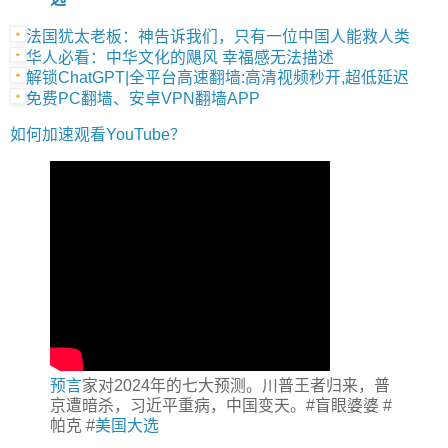
法国犹太老板：神告诉我们，只有一位中国人能救人类
华人必看：中华文化的飓风 幸福感无法描述
解锁ChatGPT|全平台高速翻墙:高清视频秒开,超低延迟
免费PC翻墙、安卓VPN翻墙APP
如何加速观看YouTube？
预言
家对2024年的七大预测。川普王者归来，普
京遭暗杀，习近平重病，中国变天。#盲眼婆婆 #
帕克 #
美国大选