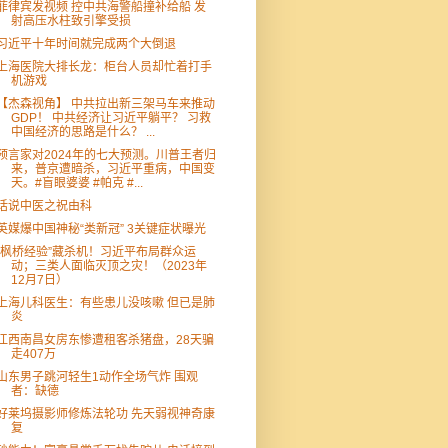
菲律宾发视频 控中共海警船撞补给船 发
射高压水柱致引擎受损
习近平十年时间就完成两个大倒退
上海医院大排长龙：柜台人员却忙着打手
机游戏
【杰森视角】 中共拉出新三架马车来推动
GDP！ 中共经济让习近平躺平？ 习救
中国经济的思路是什么？ ...
预言家对2024年的七大预测。川普王者归
来，普京遭暗杀，习近平重病，中国变
天。#盲眼婆婆 #帕克 #...
话说中医之祝由科
英媒爆中国神秘“类新冠” 3关键症状曝光
“枫桥经验”藏杀机！习近平布局群众运
动；三类人面临灭顶之灾！（2023年
12月7日）
上海儿科医生：有些患儿没咳嗽 但已是肺
炎
江西南昌女房东惨遭租客杀猪盘，28天骗
走407万
山东男子跳河轻生1动作全场气炸 围观
者：缺德
好莱坞摄影师修炼法轮功 先天弱视神奇康
复