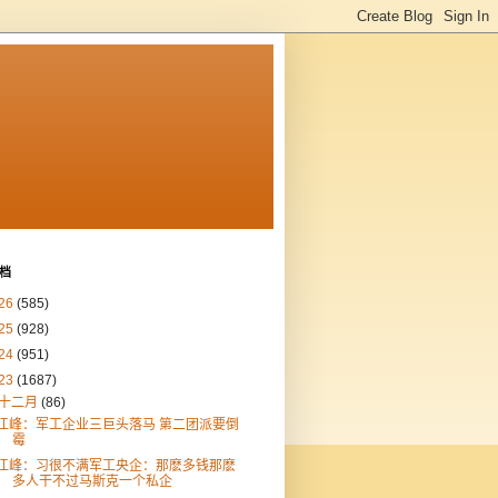
档
26
(585)
25
(928)
24
(951)
23
(1687)
十二月
(86)
江峰：军工企业三巨头落马 第二团派要倒
霉
江峰：习很不满军工央企：那麽多钱那麽
多人干不过马斯克一个私企