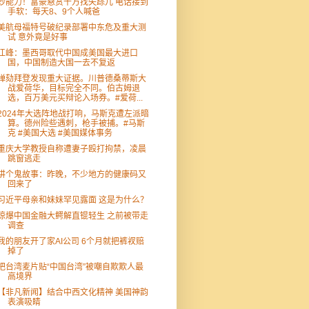
钞能力！富豪悬赏千万找失踪儿 电话接到
手软：每天8、9个人喊爸
美航母福特号破纪录部署中东危及重大测
试 意外竟是好事
江峰：墨西哥取代中国成美国最大进口
国，中国制造大国一去不复返
弹劾拜登发现重大证据。川普德桑蒂斯大
战爱荷华，目标完全不同。伯古姆退
选，百万美元买辩论入场券。#爱荷...
2024年大选阵地战打响，马斯克遭左派暗
算。德州险些遇刺，枪手被捕。#马斯
克 #美国大选 #美国媒体事务
重庆大学教授自称遭妻子殴打拘禁，凌晨
跳窗逃走
讲个鬼故事：昨晚，不少地方的健康码又
回来了
习近平母亲和妹妹罕见露面 这是为什么？
惊爆中国金融大鳄解直锟轻生 之前被带走
调查
我的朋友开了家AI公司 6个月就把裤衩赔
掉了
把台湾麦片贴“中国台湾”被嘲自欺欺人最
高境界
【非凡新闻】结合中西文化精神 美国神韵
表演吸睛