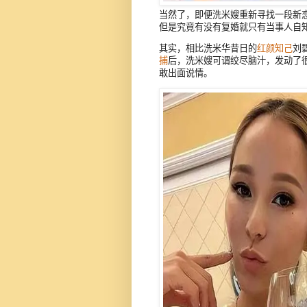
当然了，即便洗米嫂重新寻找一段新
但是究竟有没有复婚就只有当事人自
其实，相比洗米华昔日的
红颜知己
刘
捕
后，洗米嫂可谓绞尽脑汁，发动了
敢出面说情。