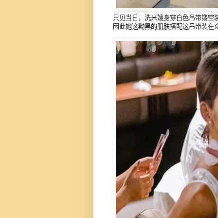
只见当日，洗米嫂身穿白色吊带镂空
因此她这黝黑的肌肤搭配这吊带装在