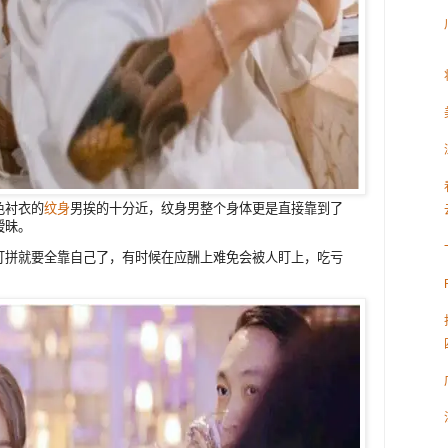
色衬衣的
纹身
男挨的十分近，纹身男整个身体更是直接靠到了
暧昧。
打拼就要全靠自己了，有时候在应酬上难免会被人盯上，吃亏