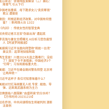
医山夜话：张锡纯医案解读（三）赭石：
降胃气 引火下行
中国老翁重病…母下跪求女儿“卖房筹钱”
救父 遭狠拒
谢田：阿根廷新经济政策，对中国有何借
鉴？｜新闻烽火台 12/22
《内训》：传统女性的智慧宝典
前央视记者王志安“伪装出海” 遭起底
李克强与妻女合照曝光 AI分析习悲伤度惊
人【阿波罗网报道】
美媒揭习近平当面向拜登称“将统一台湾”
美议员：起草地狱般制裁
再生变故！川普2024大选之路难行；没招
了？国安下令不准唱衰；中国经济3个
“归零”；习当局面临重大危...
美媒：习近平在峰会期间警告拜登 北京将
让两岸统一
习近平这杯子 各位可知意味着什么？
美舰对付红海胡塞无人机 专家 : 舰炮、导
弹、近距离武器系统为主力
哈佛面临八面围剿 “由盛转衰”的分水岭？
【方伟时间-20231219】
知名侨领、中共间谍杨怡生将被判刑 澳新
法首例