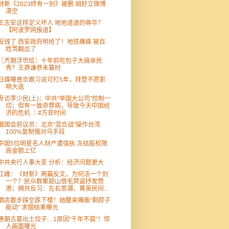
财新《2023终有一别》被删 胡舒立微博
清空
王志安这样定义坏人 地地道道的辱华？
【阿波罗网报道】
没钱了 西安政府明抢了！地铁瘫痪 被百
姓骂翻怂了
〖兲朝浮世绘〗十年前吃包子大搞亲民
秀？王莽谦恭未篡时
日媒曝普京跟习说可打5年，拜登不愿影
响大选
专访李少民(上)：中共“举国大公司”控制一
切；但有一致命弊病，导致今天中国经
济的危机 ｜#方菲时间
俄国会前议员：北京“混合战”操作台湾
100%复制俄对乌手段
中国5位明星名人财产遭强执 冻结股权限
高金额上亿
中共央行人事大变 分析：经济问题更大
江峰：《财新》两篇反文，为何活一个封
一个？民众群聚韶山借毛冥诞抒发愤
懑；拥共反习：左右思潮、菁英民间...
酒店散步踩空跌下楼！她醒来瘫痪“剩脖子
能动” 求偿结果曝光
唐朝古墓出土饺子…1原因“千年不腐”！惊
人画面曝光