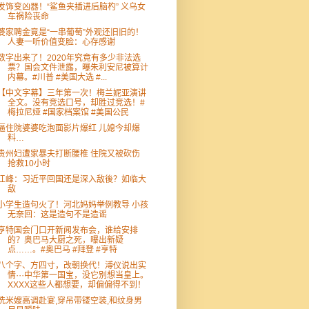
发饰变凶器！“鲨鱼夹插进后脑杓” 义乌女
车祸险丧命
婆家聘金竟是“一串葡萄”外观还旧旧的！
人妻一听价值变脸：心存感谢
数字出来了！2020年究竟有多少非法选
票？国会文件泄露，曝朱利安尼被算计
内幕。#川普 #美国大选 #...
【中文字幕】三年第一次！梅兰妮亚演讲
全文。没有竞选口号，却胜过竞选！#
梅拉尼娅 #国家档案馆 #美国公民
逼住院婆婆吃泡面影片爆红 儿媳今却爆
料…
贵州妇遭家暴夫打断腰椎 住院又被砍伤
抢救10小时
江峰：习近平回国还是深入敌後？如临大
敌
小学生造句火了！河北妈妈举例教导 小孩
无奈回：这是造句不是造谣
亨特国会门口开新闻发布会，谁给安排
的？奥巴马大厨之死，曝出新疑
点……。#奥巴马 #拜登 #亨特
八个字、方四寸，改朝换代！溥仪说出实
情⋯中华第一国宝，没它别想当皇上。
XXXX这些人都想要，却偏偏得不到！
洗米嫂高调赴宴,穿吊带镂空装,和纹身男