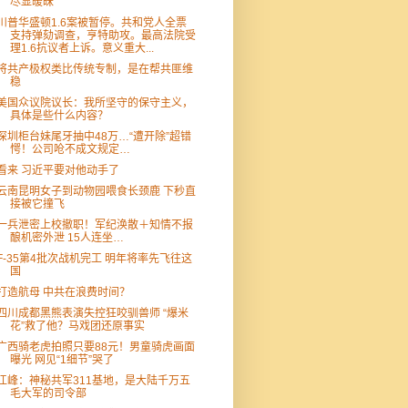
尽显暧昧
川普华盛顿1.6案被暂停。共和党人全票
支持弹劾调查，亨特助攻。最高法院受
理1.6抗议者上诉。意义重大...
将共产极权类比传统专制，是在帮共匪维
稳
美国众议院议长：我所坚守的保守主义，
具体是些什么内容？
深圳柜台妹尾牙抽中48万…“遭开除”超错
愕！公司呛不成文规定…
看来 习近平要对他动手了
云南昆明女子到动物园喂食长颈鹿 下秒直
接被它撞飞
一兵泄密上校撤职！军纪涣散＋知情不报
酿机密外泄 15人连坐…
F-35第4批次战机完工 明年将率先飞往这
国
打造航母 中共在浪费时间？
四川成都黑熊表演失控狂咬驯兽师 “爆米
花”救了他？马戏团还原事实
广西骑老虎拍照只要88元！男童骑虎画面
曝光 网见“1细节”哭了
江峰：神秘共军311基地，是大陆千万五
毛大军的司令部