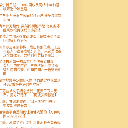
华尔街日报：CIA中国线民网络十年前遭
破解迄今难重建
广东千万净资产家庭30.7万户 还多过北京
上海
青年猝死频传! 突然间倒地不起 北京各郊
区殡仪馆再现死亡小高峰
美控北京用AI强化间谍战：搜数十亿个资
比盗智财权更凶
川普参加圣诞弥撒，发出特别信息。芝加
哥名人市议会高喊：川普，来这里收拾
这个烂摊子。鲁特列科罗拉多州法...
印证日本第一预言家！台湾未来早就
有？！历朝历代，五德终始！崇祯命
运！清朝兴衰、中华民国、一语道破中
国...
甘肃地震夺148条人命 李强勘灾竟说出这
种话:“做好先进典型宣传”
江苏盐城女子相亲点餐，花费三万人民
币，男方吓跑了！【阿波罗网报道】
江峰：甘肃地震後，“敌人”的慰问来了，
盟友却扭过头去
哈佛董事会是如何让哈佛沉没的【方伟时
间-20231223】
江峰：地震了不让跑！乌鲁木齐火灾再现