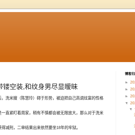
博客归
►
20
带镂空装,和纹身男尽显暧昧
►
20
►
20
后，洗米嫂（陈慧玲）碍于形势，被迫把自己高调炫富的性格
▼
20
▼
是一直紧盯着周家，稍有不慎都会被无限放大，那么对于洗米
得减刑，二审结果出来依然要坐18年的牢狱。