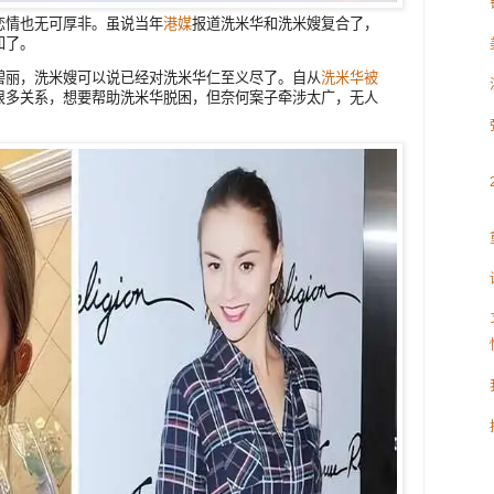
恋情也无可厚非。虽说当年
港媒
报道洗米华和洗米嫂复合了，
知了。
碧丽，洗米嫂可以说已经对洗米华仁至义尽了。自从
洗米华被
很多关系，想要帮助洗米华脱困，但奈何案子牵涉太广，无人