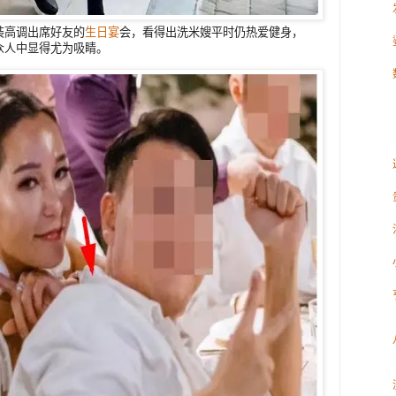
装高调出席好友的
生日宴
会，看得出洗米嫂平时仍热爱健身，
众人中显得尤为吸睛。