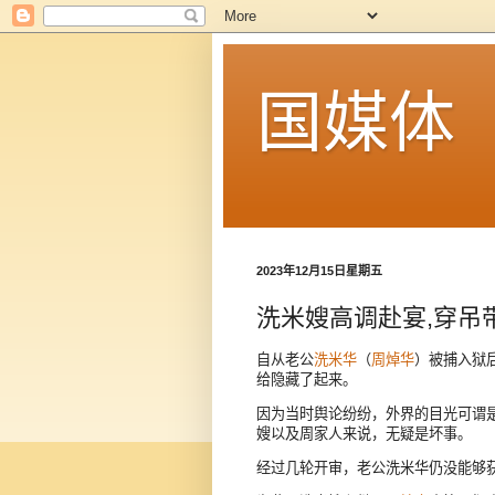
国媒体
2023年12月15日星期五
洗米嫂高调赴宴,穿吊
自从老公
洗米华
（
周焯华
）被捕入狱
给隐藏了起来。
因为当时舆论纷纷，外界的目光可谓
嫂以及周家人来说，无疑是坏事。
经过几轮开审，老公洗米华仍没能够获