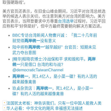
取强硬路线”。
美方官员还表示，在旧金山峰会期间，习近平对台湾总统选
举的候选人表示关切，也注意到美方对台湾的影响力。美方
官员表示，当拜登要求中方尊重
台湾选举
过程时，习近平回
应称和平“好倒是好”，但中方最终需要朝向解决方案迈进。
BBC专访台湾新闻人物曹兴诚 ：「我二十几年前
就觉得
两岸统一
没有意义
陆中将称
两岸统一
“越早越好” 台官员：短期未见
武力夺台意图
[精华]程晓农博士:冷战保和平 求和毁和平。
两岸
统一
只是借口 台湾的和与战?
@democraticTaiwanChannel
两岸统一
，死1.4亿人，是小菜一碟？有的人活的
越来越像禽兽
玖奌杂货店｜
两岸统一
，死1.4亿人，是小菜一
碟？有的人活的越来越像禽兽
法国犹太老板：神告诉我们，只有一位中国人能救人类
华人必看：中华文化的飓风 幸福感无法描述