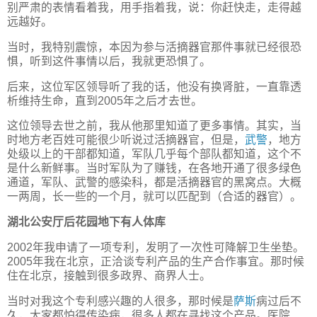
别严肃的表情看着我，用手指着我，说：你赶快走，走得越
远越好。
当时，我特别震惊，本因为参与活摘器官那件事就已经很恐
惧，听到这件事情以后，我就更恐惧了。
后来，这位军区领导听了我的话，他没有换肾脏，一直靠透
析维持生命，直到2005年之后才去世。
这位领导去世之前，我从他那里知道了更多事情。其实，当
时地方老百姓可能很少听说过活摘器官，但是，
武警
，地方
处级以上的干部都知道，军队几乎每个部队都知道，这个不
是什么新鲜事。当时军队为了赚钱，在各地开通了很多绿色
通道，军队、武警的感染科，都是活摘器官的黑窝点。大概
一两周，长一些的一个月，就可以匹配到（合适的器官）。
湖北公安厅后花园地下有人体库
2002年我申请了一项专利，发明了一次性可降解卫生坐垫。
2005年我在北京，正洽谈专利产品的生产合作事宜。那时候
住在北京，接触到很多政界、商界人士。
当时对我这个专利感兴趣的人很多，那时候是
萨斯
病过后不
久，大家都怕得传染病，很多人都在寻找这个产品。医院、