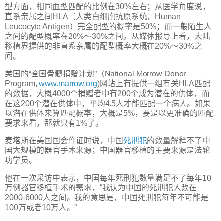
型方面，相同血型匹配的比例在30%左右；从医学角度说，
直系亲属之间HLA（人类白细胞抗原系统，Human
Leucocyte Antigen）完全配型的概率是50%；而一般陌生人
之间的配型概率在20%～30%之间。从媒体报导上看，大陆
移植界提供的非直系亲属的配型概率大概在20%～30%之
间。
美国的“全国骨髓捐赠计划”（National Morrow Donor
Program,
www.marrow.org
)网站上有提供一组有关HLA匹配
的数据，大概4000个捐赠者中有200个成为潜在的供体，而
在这200个潜在供体中，平均4.5人才能匹配一个病人。如果
以潜在供体来算匹配概率，大概是5%，要是以更准确的匹配
要求来看，那就只有1%了。
麦塔斯在美国国会作证时说，中国
死刑犯
的数量解释不了中
国大规模的器官手术来源；中国器官移植的主要来源是法轮
功学员。
他在一次采访中表示，中国每年死刑犯数量满足不了每年10
万例器官移植手术的需求，“我认为中国的死刑犯人数在
2000-6000人之间。我的意思是，中国死刑犯每年不可能是
100万或者10万人。”