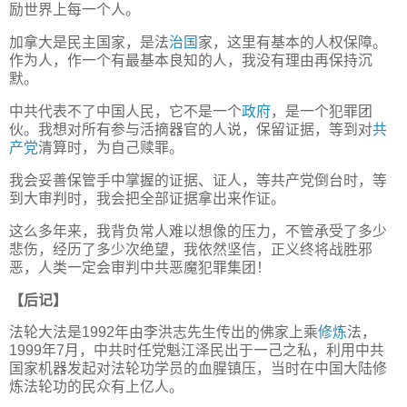
励世界上每一个人。
加拿大是民主国家，是法
治国
家，这里有基本的人权保障。
作为人，作一个有最基本良知的人，我没有理由再保持沉
默。
中共代表不了中国人民，它不是一个
政府
，是一个犯罪团
伙。我想对所有参与活摘器官的人说，保留证据，等到对
共
产党
清算时，为自己赎罪。
我会妥善保管手中掌握的证据、证人，等共产党倒台时，等
到大审判时，我会把全部证据拿出来作证。
这么多年来，我背负常人难以想像的压力，不管承受了多少
悲伤，经历了多少次绝望，我依然坚信，正义终将战胜邪
恶，人类一定会审判中共恶魔犯罪集团！
【后记】
法轮大法是1992年由李洪志先生传出的佛家上乘
修炼
法，
1999年7月，中共时任党魁江泽民出于一己之私，利用中共
国家机器发起对法轮功学员的血腥镇压，当时在中国大陆修
炼法轮功的民众有上亿人。