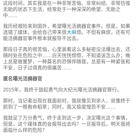
这段时间，其实我是在一种非常苦恼、非常纠结、非常彷徨
无助的状态下生活，经常处于一种深深的绝望、无助之
中……
我历经艰险来到国外，希望曝光活摘器官事件。但是，如果
选错了媒体，会给自己带来很
大麻
烦。不但有麻烦，还有可
能活摘器官事件根本就报导不出去。
那段日子真的很苦恼，心里装着这么多秘密没法爆出去，还
随时处在危险之中……白天恍恍惚惚，不知道该怎么办；晚
上总是做噩梦，一种莫名的恐惧伴随我，总是有一种紧张和
不安，日子过得真的很痛苦……
匿名曝光活摘器官
2015年，我终于鼓起勇气向大纪元曝光活摘器官罪行。
那时，当记者出现在我面前时，我就像见到亲人，就像终于
抓到了一根救命稻草；同时，我又极度惶恐不安……
我鼓足了万分勇气，终于走到这一步，决定曝光这个事情，
但是，这个媒体真的会报导出去吗？一旦报导后，明天我将
面临什么样的危险？