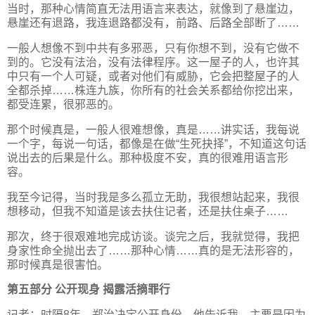
当时，那种心情简直无法用语言来表达，就像到了悬崖边，
悬崖还有退路，我连退路都没有，前路、后路全部断了……
一般人想像不到中共有多邪恶，只有你想不到，没有它做不
到的。它没有法治，没有法律程序。这一屋子的人，也许其
中只有一个人可疑，或者对他们有威胁，它会把整屋子的人
全都杀掉……株连九族，你所有的社会关系都给你挖出来，
都受连累，很邪恶的。
那个时候真是，一般人很难想像，真是……讲实话，我每说
一个字，每说一句话，都像是在做“生死抉择”，不知道这句话
说出去的后果是什么。那种极度不安，真的很难用语言形
容。
我至今记得，当时我是多么孤立无助，我很想站起来，我很
想移动，但我不知道是该去扶住记者，还是扶住桌子……
那次，终于很艰难地完成访谈。谈完之后，我就觉得，我把
身家性命全抛出去了……那种心情……真的是无法形容的，
那时候真是很害怕。
第五部分 公开现身 揭露活摘罪行
记者：时隔8年，郑治决定公开身份，他告诉我，主要是因为