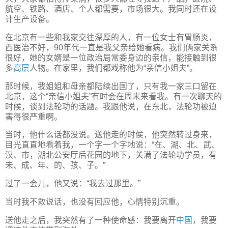
航空、铁路、酒店、个人都需要，市场很大。我同时还在设
计生产设备。
在北京有一些和我家交往深厚的人，有一位女士有胃肠炎，
西医治不好，90年代一直是我父亲给她看病。我们俩家关系
很好，她的女婿是一位政治局常委身边的亲信，能接触到很
多
高层
人物。在家里，我们都戏称他为“亲信小姐夫”。
那时候，我姐姐和母亲都陆续出国了，只有我一家三口留在
北京，这个“亲信小姐夫”有时会在周末来看我。有一次聊天的
时候，谈到法轮功的话题。我跟他说，在东北，法轮功被迫
害得很严重啊。
当时，他什么话都没说。送他走的时侯，他突然转过身来，
目光直直地看着我，一个字一个字地说：“在、湖、北、武、
汉、市，湖北公安厅后花园的地下，关满了法轮功学员，有
未、成、年、的、孩、子。”
过了一会儿，他又说：“我去过那里。”
当时我不敢说话，也没有回应他，心情特别沉重。
送他走之后，我突然有了一种使命感：我要离开
中国
，我要