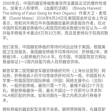
2000年后，中国的器官移植数量突然呈蘑菇云式的爆炸性增
长。加拿大人权律师、《血腥的活摘》（Bloody Harvest：
The killing of Falun Gong for their Organs）作者大卫‧麦塔
斯（David Matas）2016年6月24日在美国国会听证会上作证
表示，他和另外两位中共强摘器官最新调查报告作者，在对
中国所有的器官移植中心和医院的相关数据分析后认为──中
共每年移植手术量达6万到10万例，而且是更倾向于较高的数
字。
他们发现，中国器官移植的等待时间远远快于美国。根据美
国卫生部报告，美国器官移植平均等待时间：肝移植2年，肾
移植3年，心脏移植约为0.6 年。在中国，中国医院官方网站
普遍保证1～2周内就能为病人找到器官供体。
解放军第二医院解放军器官移植研究所（上海长征医院）网
站称，肝移植病人的平均等候供肝时间为一周。中国医科大
学第一附属医院的国际移植（中国）网络支援中心（沈阳）
称，一般肝脏移植，最快只需一个月，最慢不超过2个月左
右。肾脏移植最快一周，最长不超过一个月即可以寻求到
HLA相匹配的供体。如有问题在一周之内再次进行移植手
术。
拥有移植的器官配型非常不容易。据明慧网报导，在器官配