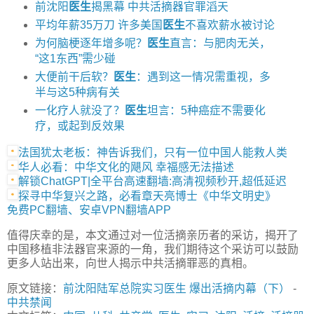
前沈阳
医生
揭黑幕 中共活摘器官罪滔天
平均年薪35万刀 许多美国
医生
不喜欢薪水被讨论
为何脑梗逐年增多呢？
医生
直言：与肥肉无关，
“这1东西”需少碰
大便前干后软？
医生
：遇到这一情况需重视，多
半与这5种病有关
一化疗人就没了？
医生
坦言：5种癌症不需要化
疗，或起到反效果
法国犹太老板：神告诉我们，只有一位中国人能救人类
华人必看：中华文化的飓风 幸福感无法描述
解锁ChatGPT|全平台高速翻墙:高清视频秒开,超低延迟
探寻中华复兴之路，必看章天亮博士《中华文明史》
免费PC翻墙、安卓VPN翻墙APP
值得庆幸的是，本文通过对一位活摘亲历者的采访，揭开了
中国移植非法器官来源的一角，我们期待这个采访可以鼓励
更多人站出来，向世人揭示中共活摘罪恶的真相。
原文链接：
前沈阳陆军总院实习医生 爆出活摘内幕（下）
-
中共禁闻