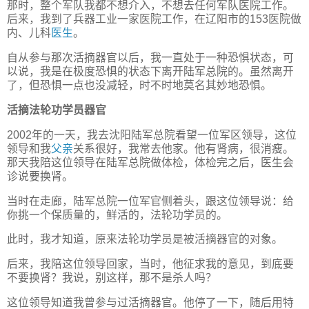
那时，整个军队我都不想介入，不想去任何军队医院工作。
后来，我到了兵器工业一家医院工作，在辽阳市的153医院做
内、儿科
医生
。
自从参与那次活摘器官以后，我一直处于一种恐惧状态，可
以说，我是在极度恐惧的状态下离开陆军总院的。虽然离开
了，但恐惧一点也没减轻，时不时地莫名其妙地恐惧。
活摘法轮功学员器官
2002年的一天，我去沈阳陆军总院看望一位军区领导，这位
领导和我
父亲
关系很好，我常去他家。他有肾病，很消瘦。
那天我陪这位领导在陆军总院做体检，体检完之后，医生会
诊说要换肾。
当时在走廊，陆军总院一位军官侧着头，跟这位领导说：给
你挑一个保质量的，鲜活的，法轮功学员的。
此时，我才知道，原来法轮功学员是被活摘器官的对象。
后来，我陪这位领导回家，当时，他征求我的意见，到底要
不要换肾？我说，别这样，那不是杀人吗？
这位领导知道我曾参与过活摘器官。他停了一下，随后用特