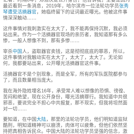
最近看到一条消息，2019年，哈尔滨市一位法轮功学员
张秀
琴遭受活摘器官
，她临终留下的证词最近曝光。他被这件事
情深深触动……
这件事情对我刺激实在太大了，我不能再保持沉默，我必须
站出来。作为一个活摘器官现场的亲历者，我知道那有多么
惨，一般人想像不到，那有多惨……
宰杀
中国
人，盗取器官卖钱，这是彻彻底底的罪恶，所以，
这件事情对我触动实在太大了，太大了，太大了。无论如
何，我都要站出来，公开曝光活摘器官这件事。
活摘器官不是个别现象，而是全军，所有的军队医院都参与
了，而且数量相当庞大。
我在海外隐姓埋名16年，承受常人难以想像的恐惧、徬徨、
苦闷和绝望，现在公开身份，曝光活摘罪行。我知道中共很
邪恶，要说完全不担心中共报复，那不现实，但我将坦然面
对一切……
要知道，在中国
大陆
，那里的法轮功学员，他们明知道监狱
酷刑，明知道精神可以崩溃，肉体可以疲惫，但他们依然坚
持把真相告诉民众。中国大陆的法轮功学员坚强的信念，激