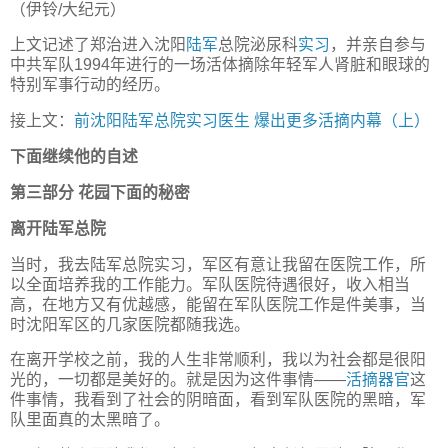
（伊铃/大纪元）
上文记述了郑治进入沈阳
陆军
总院泌尿科
实习
，并亲自参与
中共军队1994年进行的一场活体摘除年轻军人肾脏和眼球的
特别军事行动的经历。
接上文：
前沈阳陆军总院实习医生 爆出更多活摘内幕（上）
下面继续他的自述
第三部分 花园下面的秘密
离开陆军总院
当时，我去陆军总院实习，军区有意让我留在医院工作，所
以全面培养我的工作能力。军队医院待遇很好，收入相当
高，在地方又有优越感，能留在军队医院工作是件美事，当
时沈阳军区的几家医院都随我选。
在离开学校之前，我的人生非常顺利，我以为社会都是很阳
光的，一切都是美好的。就是因为这件事情——
活摘器官
这
件事情，我看到了社会的阴暗面，看到军队医院的黑暗，军
队里面真的太黑暗了。