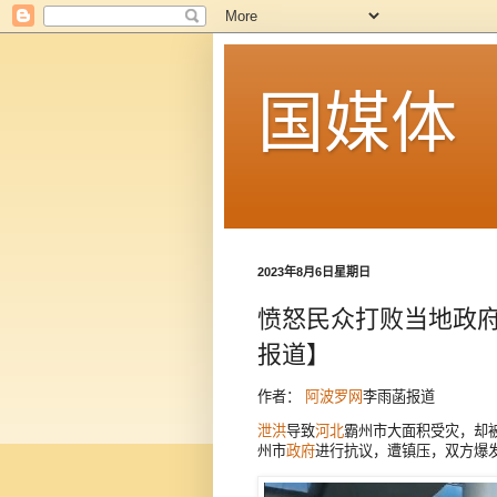
国媒体
2023年8月6日星期日
愤怒民众打败当地政府
报道】
作者：
阿波罗网
李雨菡报道
泄洪
导致
河北
霸州市大面积受灾，却
州市
政府
进行抗议，遭镇压，双方爆