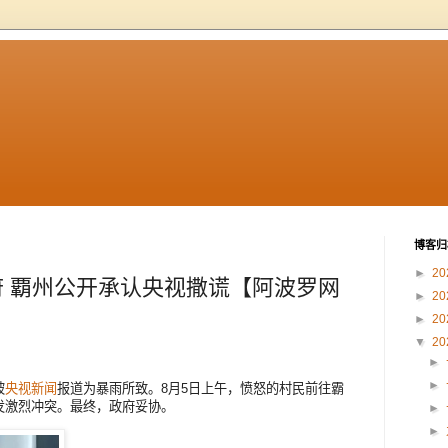
博客归
►
20
 覇州公开承认央视撒谎【阿波罗网
►
20
►
20
▼
20
►
►
被
央视
新闻
报道为暴雨所致。8月5日上午，愤怒的村民前往霸
发激烈冲突。最终，政府妥协。
►
►