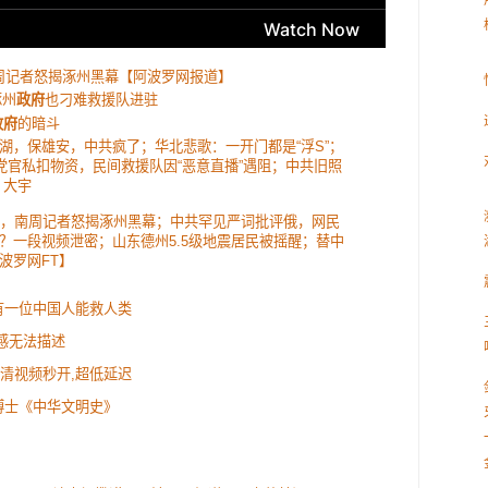
南周记者怒揭涿州黑幕【阿波罗网报道】
涿州
政府
也刁难救援队进驻
政府
的暗斗
湖，保雄安，中共疯了；华北悲歌：一开门都是“浮S”；
！党官私扣物资，民间救援队因“恶意直播”遇阻；中共旧照
 大宇
挨饿，南周记者怒揭涿州黑幕；中共罕见严词批评俄，网民
？一段视频泄密；山东德州5.5级地震居民被摇醒；替中
波罗网FT】
有一位中国人能救人类
感无法描述
:高清视频秒开,超低延迟
博士《中华文明史》