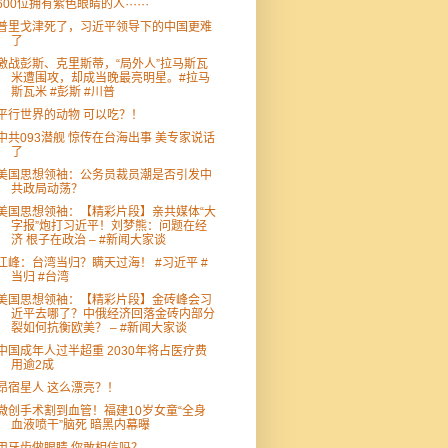
600位拥有紫色眼睛的人⋯⋯
普里戈津死了，习近平领导下的中国更难
了
激战彭斯、克里斯蒂，“局外人”拉马斯瓦
米遭围攻，却成当晚最亮明星。#拉马
斯瓦米 #彭斯 #川普
平行世界的动物 可以吃？！
中共093潜舰 惊传在台海出事 美专家说话
了
美国思想领袖：公务员裁员潮是否引发中
共政局动荡？
美国思想领袖：【精彩片段】亲共媒体“大
字报”炮打习近平！刘梦熊：问题在经
济 根子在政治 – #新闻大家谈
江峰：台湾当归？瞒天过海！ #习近平 #
当归 #台湾
美国思想领袖：【精彩片段】金砖峰会习
近平去哪了？中俄经济回落金砖内部分
裂如何抗衡欧美？ – #新闻大家谈
中国成年人过半超重 2030年将占医疗费
用逾2成
昂宿星人 这么漂亮？！
微创手术割到血管！福建10岁女童“全身
血液喷干”脑死 暗黑内幕曝