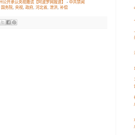
覇州公开承认央视撒谎【阿波罗网报道】
-
中共禁闻
,
国务院
,
央视
,
政府
,
河北省
,
泄洪
,
补偿