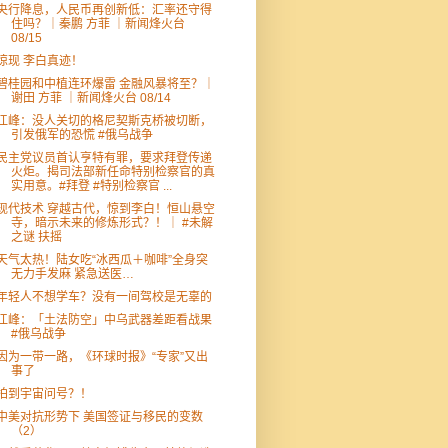
央行降息，人民币再创新低：汇率还守得
住吗？｜秦鹏 方菲 ｜新闻烽火台
08/15
惊现 李白真迹！
碧桂园和中植连环爆雷 金融风暴将至？｜
谢田 方菲 ｜新闻烽火台 08/14
江峰：没人关切的格尼契斯克桥被切断，
引发俄军的恐慌 #俄乌战争
民主党议员首认亨特有罪，要求拜登传递
火炬。揭司法部新任命特别检察官的真
实用意。#拜登 #特别检察官 ...
现代技术 穿越古代，惊到李白！恒山悬空
寺，暗示未来的修炼形式？！｜ #未解
之谜 扶摇
天气太热！陆女吃“冰西瓜＋咖啡”全身突
无力手发麻 紧急送医…
年轻人不想学车？没有一间驾校是无辜的
江峰：「土法防空」中乌武器差距看战果
#俄乌战争
因为一带一路，《环球时报》“专家”又出
事了
拍到宇宙问号？！
中美对抗形势下 美国签证与移民的变数
（2）