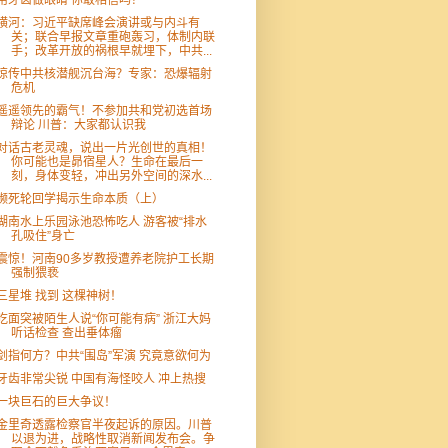
用牙齿做眼睛 你敢相信吗？
横河：习近平缺席峰会演讲或与内斗有
关；联合早报文章重砲轰习，体制内联
手；改革开放的祸根早就埋下，中共...
惊传中共核潜舰沉台海？专家：恐爆辐射
危机
遥遥领先的霸气！不参加共和党初选首场
辩论 川普：大家都认识我
对话古老灵魂，说出一片光创世的真相！
你可能也是昴宿星人？生命在最后一
刻，身体变轻，冲出另外空间的深水...
濒死轮回学揭示生命本质（上）
湖南水上乐园泳池恐怖吃人 游客被“排水
孔吸住”身亡
震惊！河南90多岁教授遭养老院护工长期
强制猥亵
三星堆 找到 这棵神树！
吃面突被陌生人说“你可能有病” 浙江大妈
听话检查 查出垂体瘤
剑指何方？中共“围岛”军演 究竟意欲何为
牙齿非常尖锐 中国有海怪咬人 冲上热搜
一块巨石的巨大争议！
金里奇透露检察官半夜起诉的原因。川普
以退为进，战略性取消新闻发布会。争