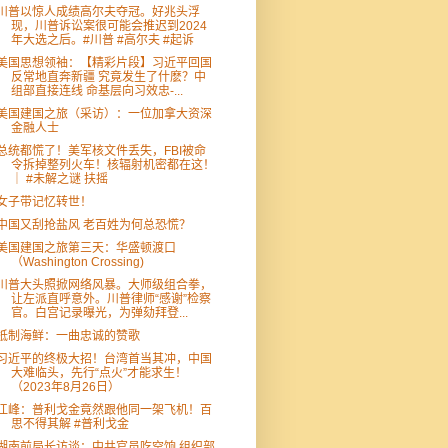
川普以惊人成绩高尔夫夺冠。好兆头浮
现，川普诉讼案很可能会推迟到2024
年大选之后。#川普 #高尔夫 #起诉
美国思想领袖：【精彩片段】习近平回国
反常地直奔新疆 究竟发生了什麽？中
组部直接连线 命基层向习效忠-...
美国建国之旅（采访）：一位加拿大资深
金融人士
总统都慌了！美军核文件丢失，FBI被命
令拆掉整列火车！核辐射机密都在这！
｜ #未解之谜 扶摇
女子带记忆转世！
中国又刮抢盐风 老百姓为何总恐慌？
美国建国之旅第三天：华盛顿渡口
（Washington Crossing)
川普大头照掀网络风暴。大师级组合拳，
让左派直呼意外。川普律师“感谢”检察
官。白宫记录曝光，为弹劾拜登...
抵制海鲜：一曲忠诚的赞歌
习近平的终极大招！台湾首当其冲，中国
大难临头，先行“点火”才能求生！
（2023年8月26日）
江峰：普利戈金竟然跟他同一架飞机！百
思不得其解 #普利戈金
湖南前局长访谈：中共官员吃空饷 组织部