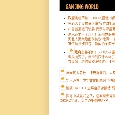
政府
禽兽不如！5000人捱饿 
黑心人变卖物资大赚“灾难财”! 
川普谈通俄门骗局 揭示与深层
退水还要一个月？！涿州成堰塞
河北人聚集
政府
前抗议“泄洪”
宣传抗洪被抓包｜新闻拍案惊奇
政府
禽兽不如！5000人
讽风向变了；涿州到底什么样了
共卖命，纽约侨领没收财产【阿
法国犹太老板：神告诉我们，只
华人必看：中华文化的飓风 幸福
解锁ChatGPT|全平台高速翻墙
探寻中华复兴之路，必看章天亮
免费PC翻墙、安卓VPN翻墙APP