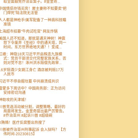
取全面豁免乔治亚案子。#金里奇...
中国情侣存钱买房！屋主妻称不知要卖“把
门焊死”陆法院无法管
人人都是神枪手!美军配备了一种高科技瞄
准镜
上海超市招募“牛肉试吃官” 网友炸锅
美国人还不知道，那就是通天神树！神震
怒下令废弃《圣经》中的通天塔，同一
时间，东方世界绝地天通？！变成...
江峰：神隐18天习近平开启株连九族模
式：党员干部须交代完整家族关系，否
则对党不忠！涿州洪水赔偿先政审...
16岁陪酒少女跳江身亡 酒店被判赔17万
人民币
习近平不停自掘坟墓 中共崩溃成共识
雷蒙多下周访中？中国商务部：正为访问
安排密切沟通
神助攻的天津城！
川普竞选活动被分割，调整策略，最好的
局面将发生。金里奇提出最严厉警告。
#乔治亚州 #起诉川普 #超级碗
X贿赂！医疗反腐整出热搜了
川普被乔治亚州刑事起诉 会入狱吗？【方
伟时间-20230815】