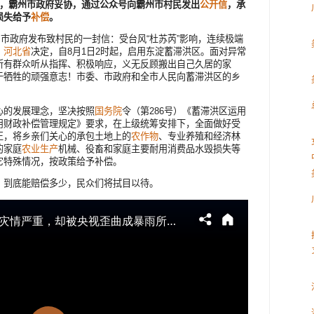
前，霸州市政府妥协，通过公众号向霸州市村民发出
公开信
，承
损失给予
补偿
。
州市政府发布致村民的一封信：受台风“杜苏芮”影响，连续极端
。
河北省
决定，自8月1日2时起，启用东淀蓄滞洪区。面对异常
所有群众听从指挥、积极响应，义无反顾搬出自己久居的家
于牺牲的顽强意志！市委、市政府和全市人民向蓄滞洪区的乡
心的发展理念，坚决按照
国务院
令（第286号）《蓄滞洪区运用
用财政补偿管理规定》要求，在上级统筹安排下，全面做好受
正，将乡亲们关心的承包土地上的
农作物
、专业养殖和经济林
的家庭
农业生产
机械、役畜和家庭主要耐用消费品水毁损失等
它特殊情况，按政策给予补偿。
，到底能赔偿多少，民众们将拭目以待。