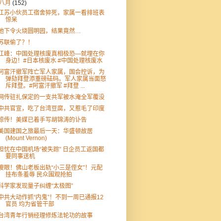
八月
(152)
江苏小伙员工宿舍猝死，家属一看排班表
惊呆
他下令火烧圆明园，结果竟然…
苏联偷了？！
江峰：中国处理核废真相极恐—就埋在你
身边！#日本核废水 #中国处理核废水
阿富汗撤军阵亡军人家属，国会控诉，为
弹劾拜登添重磅砝码。军人家属当面怒
斥拜登。#阿富汗撤军 #拜登 ...
网传驻扎保定的一支共军被水淹全军覆没
中共官宣，吃了台湾豆腐，又惹毛了印度
惊传！美媒已着手写胡锦涛的讣告
美国建国之旅最后一天：华盛顿故居
(Mount Vernon)
担忧在中国机场“被失踪” 日企员工返国都
要同事送机
傻眼！佛山老板出轨“小三是侄女”！元配
挂布条羞辱 民众围观抢拍
科学家发现量子纠缠“太极图”
中共大动作抓“内鬼”！不到一周已通报12
官员 均为省管干部
台湾青年行销经理修炼法轮功的故事