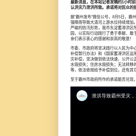
最新消息，在本站记者发稿约1小时
认洪灾乃泄洪所致。承诺将对民众的
据“霸州发布”微信公号，8月5日，霸
强降雨导致大清河上游水位持续增加
严峻的防汛形势，我市东淀蓄滞洪区
园，以实际行动践行了勇于奉献、敢
亲们表示衷心的感谢和崇高的敬意！
市委、市政府将坚决践行以人民为中
补偿暂行办法》和《国家蓄滞洪区运
灾补偿，坚决做到依法快速、公开公
水毁损失；住房水毁损失；无法转移
等，依法依规给予补偿到位，还有其
至于霸州市政府所作的承诺能否兑现