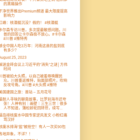
的黑箱操作
干净世界推出Premium频道 最大限度提高
影响力
江峰：核潜艇沉没？假的！ #核潜艇
卡尔森专访川普，多次提最敏感问题。川
普的回答让卡尔森极不放心。#卡尔森
#川普 #推特秀
够全中国人吃3万年：河南这县的盐到底
有多少？
August 25, 2023
解迷金砖会议上习近平的“消失”之谜│方伟
时间
川普被拍大头照，以自己被羞辱唤醒民
众。川普重返推特，贴面部照片，吹响
反攻号角。#川普 #大头照 #推特
美国建国之旅：首站 – 五月花号
最耐人寻味的聊斋故事，比罗刹海市还夸
张！人神有别｜画壁｜三生三世｜很多
人不知道，蒲松龄轮回转世，续写...
福岛排核废水中国专家逆风发文 小粉红痛
骂汉奸
核废水排海“盐”被抢空！有人一次买90包
各地异象，不详？！