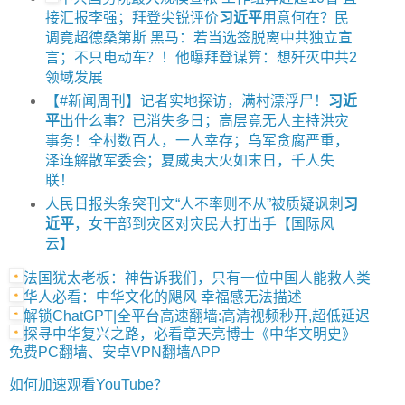
接汇报李强；拜登尖锐评价
习近平
用意何在？民
调竟超德桑第斯 黑马：若当选签脱离中共独立宣
言；不只电动车？！他曝拜登谋算：想歼灭中共2
领域发展
【#新闻周刊】记者实地探访，满村漂浮尸！
习近
平
出什么事？已消失多日；高层竟无人主持洪灾
事务！全村数百人，一人幸存；乌军贪腐严重，
泽连解散军委会；夏威夷大火如末日，千人失
联！
人民日报头条突刊文“人不率则不从”被质疑讽刺
习
近平
，女干部到灾区对灾民大打出手【国际风
云】
法国犹太老板：神告诉我们，只有一位中国人能救人类
华人必看：中华文化的飓风 幸福感无法描述
解锁ChatGPT|全平台高速翻墙:高清视频秒开,超低延迟
探寻中华复兴之路，必看章天亮博士《中华文明史》
免费PC翻墙、安卓VPN翻墙APP
如何加速观看YouTube？