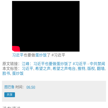
习近平
也要做
蛋炒饭
了 #习近平
原文链接：
江峰：习近平也要做蛋炒饭了 #习近平
-
中共禁闻
本文标签：
习近平
,
希望之声
,
希望之声电台
,
推特
,
版权
,
翻墙
,
脸书
,
蛋炒饭
图巴鲁
时间：
06:50
共享