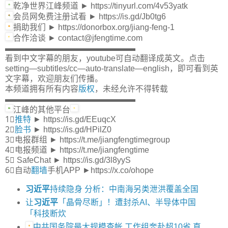
乾净世界江峰频道 ► https://tinyurl.com/4v53yatk
会员网免费注册试看 ► https://is.gd/Jb0tg6
捐助我们 ► https://donorbox.org/jiang-feng-1
合作洽谈 ► contact@jfengtime.com
▬▬▬▬▬▬▬▬▬▬▬▬▬▬▬▬
看到中文字幕的朋友，youtube可自动翻译成英文。点击
setting—subtitles/cc—auto-translate—english，即可看到英
文字幕，欢迎朋友们传播。
本频道拥有所有内容
版权
，未经允许不得转载
▬▬▬▬▬▬▬▬▬▬▬▬▬▬▬▬
江峰的其他平台
1⃣
推特
► https://is.gd/EEuqcX
2⃣
脸书
► https://is.gd/HPilZ0
3⃣电报群组 ► https://t.me/jiangfengtimegroup
4⃣电报频道 ► https://t.me/jiangfengtime
5⃣ SafeChat ► https://is.gd/3l8yyS
6⃣自动
翻墙
手机APP ►https://x.co/ohope
习近平
持续隐身 分析：中南海另类泄洪覆盖全国
让
习近平
「晶骨尽断」！遭封杀AI、半导体中国
「科技断炊
中共国务院最大规模查帐 工作组奔赴超10省 直