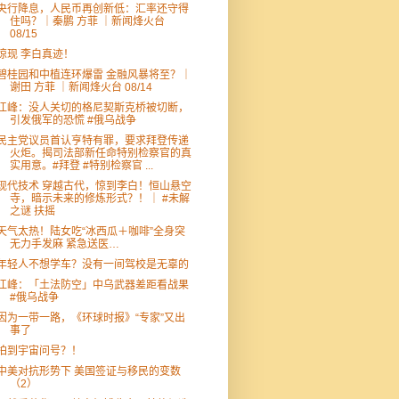
央行降息，人民币再创新低：汇率还守得
住吗？｜秦鹏 方菲 ｜新闻烽火台
08/15
惊现 李白真迹！
碧桂园和中植连环爆雷 金融风暴将至？｜
谢田 方菲 ｜新闻烽火台 08/14
江峰：没人关切的格尼契斯克桥被切断，
引发俄军的恐慌 #俄乌战争
民主党议员首认亨特有罪，要求拜登传递
火炬。揭司法部新任命特别检察官的真
实用意。#拜登 #特别检察官 ...
现代技术 穿越古代，惊到李白！恒山悬空
寺，暗示未来的修炼形式？！｜ #未解
之谜 扶摇
天气太热！陆女吃“冰西瓜＋咖啡”全身突
无力手发麻 紧急送医…
年轻人不想学车？没有一间驾校是无辜的
江峰：「土法防空」中乌武器差距看战果
#俄乌战争
因为一带一路，《环球时报》“专家”又出
事了
拍到宇宙问号？！
中美对抗形势下 美国签证与移民的变数
（2）