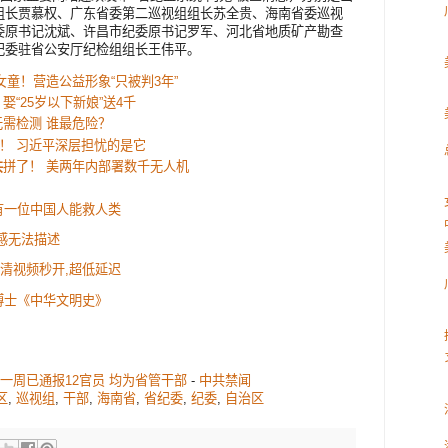
组长贾慕权、广东省委第二巡视组组长苏全贵、海南省委巡视
委原书记沈斌、许昌市纪委原书记罗军、河北省地质矿产勘查
纪委驻省公安厅纪检组组长王伟平。
女童！营造公益形象“只被判3年”
娶“25岁以下新娘”送4千
需检测 谁最危险？
！ 习近平深层担忧的是它
共
拼了！ 美两年内部署数千无人机
有一位中国人能救人类
感无法描述
:高清视频秒开,超低延迟
博士《中华文明史》
到一周已通报12官员 均为省管干部
-
中共禁闻
区
,
巡视组
,
干部
,
海南省
,
省纪委
,
纪委
,
自治区