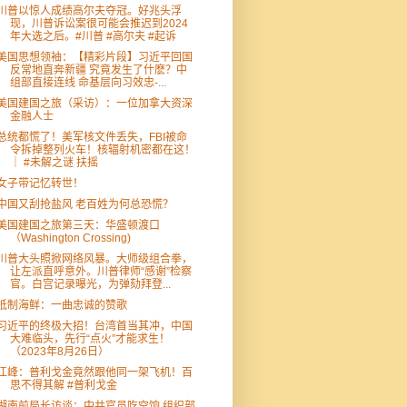
川普以惊人成绩高尔夫夺冠。好兆头浮
现，川普诉讼案很可能会推迟到2024
年大选之后。#川普 #高尔夫 #起诉
美国思想领袖：【精彩片段】习近平回国
反常地直奔新疆 究竟发生了什麽？中
组部直接连线 命基层向习效忠-...
美国建国之旅（采访）：一位加拿大资深
金融人士
总统都慌了！美军核文件丢失，FBI被命
令拆掉整列火车！核辐射机密都在这！
｜ #未解之谜 扶摇
女子带记忆转世！
中国又刮抢盐风 老百姓为何总恐慌？
美国建国之旅第三天：华盛顿渡口
（Washington Crossing)
川普大头照掀网络风暴。大师级组合拳，
让左派直呼意外。川普律师“感谢”检察
官。白宫记录曝光，为弹劾拜登...
抵制海鲜：一曲忠诚的赞歌
习近平的终极大招！台湾首当其冲，中国
大难临头，先行“点火”才能求生！
（2023年8月26日）
江峰：普利戈金竟然跟他同一架飞机！百
思不得其解 #普利戈金
湖南前局长访谈：中共官员吃空饷 组织部