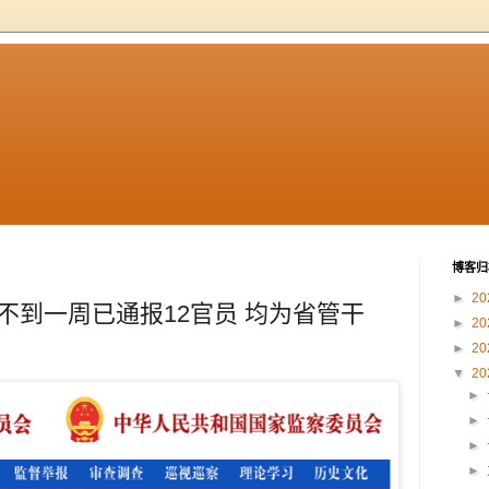
博客归
►
20
！不到一周已通报12官员 均为省管干
►
20
►
20
▼
20
►
►
►
►