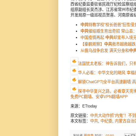
西省纪委监委驻省民政厅纪检监察组
组原副组长吴杰涉、江苏省常州市纪
开发局原一级巡视员贺喜、河南原省
中共
特教学校“校长爸爸”狂性侵
中共
催结婚生育出奇招 常山县：
中国疫情再起
中共
却宣布入境无
【秦鹏观察】
中共
救市越救越跌
从俄乌战争启发 满天分身和
中
法国犹太老板：神告诉我们，只
华人必看：中华文化的飓风 幸福
解锁ChatGPT|全平台高速翻墙
探寻中华复兴之路，必看章天亮
免费PC翻墙、安卓VPN翻墙APP
来源：ETtoday
原文链接：
中共大动作抓“内鬼”！不
本文标签：
中共
,
中纪委
,
内蒙古自治
发帖者
图巴鲁
时间：
02:50