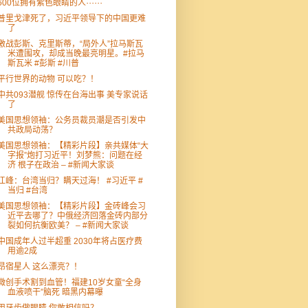
600位拥有紫色眼睛的人⋯⋯
普里戈津死了，习近平领导下的中国更难
了
激战彭斯、克里斯蒂，“局外人”拉马斯瓦
米遭围攻，却成当晚最亮明星。#拉马
斯瓦米 #彭斯 #川普
平行世界的动物 可以吃？！
中共093潜舰 惊传在台海出事 美专家说话
了
美国思想领袖：公务员裁员潮是否引发中
共政局动荡？
美国思想领袖：【精彩片段】亲共媒体“大
字报”炮打习近平！刘梦熊：问题在经
济 根子在政治 – #新闻大家谈
江峰：台湾当归？瞒天过海！ #习近平 #
当归 #台湾
美国思想领袖：【精彩片段】金砖峰会习
近平去哪了？中俄经济回落金砖内部分
裂如何抗衡欧美？ – #新闻大家谈
中国成年人过半超重 2030年将占医疗费
用逾2成
昂宿星人 这么漂亮？！
微创手术割到血管！福建10岁女童“全身
血液喷干”脑死 暗黑内幕曝