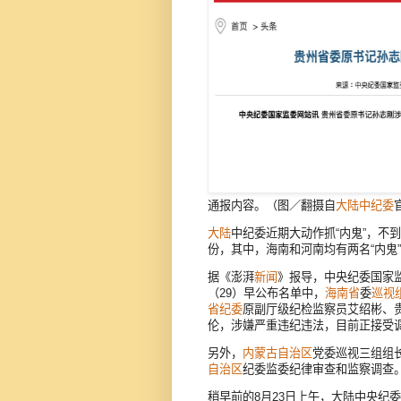
通报内容。（图／翻摄自
大陆
中纪委
大陆
中纪委近期大动作抓“内鬼”，不
份，其中，海南和河南均有两名“内鬼
据《澎湃
新闻
》报导，中央纪委国家监
（29）早公布名单中，
海南省
委
巡视
省纪委
原副厅级纪检监察员艾绍彬、
伦，涉嫌严重违纪违法，目前正接受
另外，
内蒙古自治区
党委巡视三组组
自治区
纪委监委纪律审查和监察调查
稍早前的8月23日上午，大陆中央纪