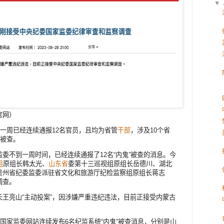
▼
官网）
到一周已经连续通报12名官员，且均为省管
干部
，涉及10个省
”被查。
委不到一周时间，已经连续通报了12名“内鬼”被查的消息。今
组
原组长韩太光、
山东省
委第十三巡视组原组长岳德川、湖北
贵州省纪委监委派驻省文化和旅游厅纪检监察组原组长蒋志
调查。
长王亮山“主动投案”，因涉嫌严重违纪违法，目前正接受内蒙古
。
委国家监委网站连续发布6名纪监系统“内鬼”被查消息，分别是山