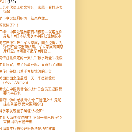
八月
(152)
江苏小伙员工宿舍猝死，家属一看排班表
惊呆
他下令火烧圆明园，结果竟然…
苏联偷了？！
江峰：中国处理核废真相极恐—就埋在你
身边！#日本核废水 #中国处理核废水
阿富汗撤军阵亡军人家属，国会控诉，为
弹劾拜登添重磅砝码。军人家属当面怒
斥拜登。#阿富汗撤军 #拜登 ...
网传驻扎保定的一支共军被水淹全军覆没
中共官宣，吃了台湾豆腐，又惹毛了印度
惊传！美媒已着手写胡锦涛的讣告
美国建国之旅最后一天：华盛顿故居
(Mount Vernon)
担忧在中国机场“被失踪” 日企员工返国都
要同事送机
傻眼！佛山老板出轨“小三是侄女”！元配
挂布条羞辱 民众围观抢拍
科学家发现量子纠缠“太极图”
中共大动作抓“内鬼”！不到一周已通报12
官员 均为省管干部
台湾青年行销经理修炼法轮功的故事