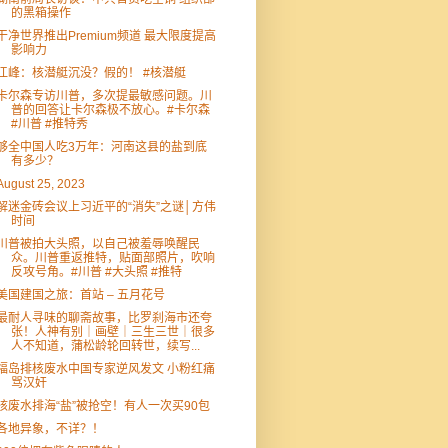
的黑箱操作
干净世界推出Premium频道 最大限度提高
影响力
江峰：核潜艇沉没？假的！ #核潜艇
卡尔森专访川普，多次提最敏感问题。川
普的回答让卡尔森极不放心。#卡尔森
#川普 #推特秀
够全中国人吃3万年：河南这县的盐到底
有多少？
August 25, 2023
解迷金砖会议上习近平的“消失”之谜│方伟
时间
川普被拍大头照，以自己被羞辱唤醒民
众。川普重返推特，贴面部照片，吹响
反攻号角。#川普 #大头照 #推特
美国建国之旅：首站 – 五月花号
最耐人寻味的聊斋故事，比罗刹海市还夸
张！人神有别｜画壁｜三生三世｜很多
人不知道，蒲松龄轮回转世，续写...
福岛排核废水中国专家逆风发文 小粉红痛
骂汉奸
核废水排海“盐”被抢空！有人一次买90包
各地异象，不详？！