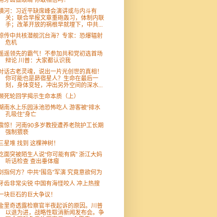
用牙齿做眼睛 你敢相信吗？
横河：习近平缺席峰会演讲或与内斗有
关；联合早报文章重砲轰习，体制内联
手；改革开放的祸根早就埋下，中共...
惊传中共核潜舰沉台海？专家：恐爆辐射
危机
遥遥领先的霸气！不参加共和党初选首场
辩论 川普：大家都认识我
对话古老灵魂，说出一片光创世的真相！
你可能也是昴宿星人？生命在最后一
刻，身体变轻，冲出另外空间的深水...
濒死轮回学揭示生命本质（上）
湖南水上乐园泳池恐怖吃人 游客被“排水
孔吸住”身亡
震惊！河南90多岁教授遭养老院护工长期
强制猥亵
三星堆 找到 这棵神树！
吃面突被陌生人说“你可能有病” 浙江大妈
听话检查 查出垂体瘤
剑指何方？中共“围岛”军演 究竟意欲何为
牙齿非常尖锐 中国有海怪咬人 冲上热搜
一块巨石的巨大争议！
金里奇透露检察官半夜起诉的原因。川普
以退为进，战略性取消新闻发布会。争