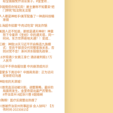
取全面豁免乔治亚案子。#金里奇...
中国情侣存钱买房！屋主妻称不知要卖“把
门焊死”陆法院无法管
人人都是神枪手!美军配备了一种高科技瞄
准镜
上海超市招募“牛肉试吃官” 网友炸锅
美国人还不知道，那就是通天神树！神震
怒下令废弃《圣经》中的通天塔，同一
时间，东方世界绝地天通？！变成...
江峰：神隐18天习近平开启株连九族模
式：党员干部须交代完整家族关系，否
则对党不忠！涿州洪水赔偿先政审...
16岁陪酒少女跳江身亡 酒店被判赔17万
人民币
习近平不停自掘坟墓 中共崩溃成共识
雷蒙多下周访中？中国商务部：正为访问
安排密切沟通
神助攻的天津城！
川普竞选活动被分割，调整策略，最好的
局面将发生。金里奇提出最严厉警告。
#乔治亚州 #起诉川普 #超级碗
X贿赂！医疗反腐整出热搜了
川普被乔治亚州刑事起诉 会入狱吗？【方
伟时间-20230815】