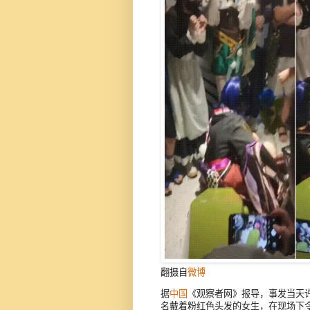
翻摄自
微博
据
中国
《观察者网》报导，事发当天许
名戴着粉红色头发的女生，在现场下令