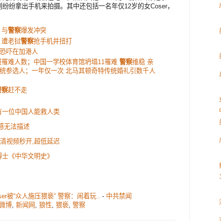
纷纷拿出手机来拍摄。其中还包括一名年仅12岁的女Coser，
 与
警察
爆发冲突
 遭老挝
警察
抢手机并扭打
恐吓在加港人
报罹难人数；中国一学校体育馆坍塌11罹难
警察
维稳 亲
统参选人；一年仅一次 北马其顿奇特传统婚礼引数千人
警察
赶不走
有一位中国人能救人类
感无法描述
:高清视频秒开,超低延迟
博士《中华文明史》
er被“众人施压猥亵” 警察：闹着玩..
-
中共禁闻
微博
,
新闻网
,
狼性
,
猥亵
,
警察