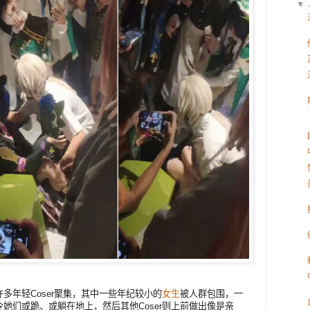
▼
多年轻Coser聚集，其中一些年纪较小的
女生
被人群包围，一
她们或跪、或躺在地上，然后其他Coser则上前做出像是亲