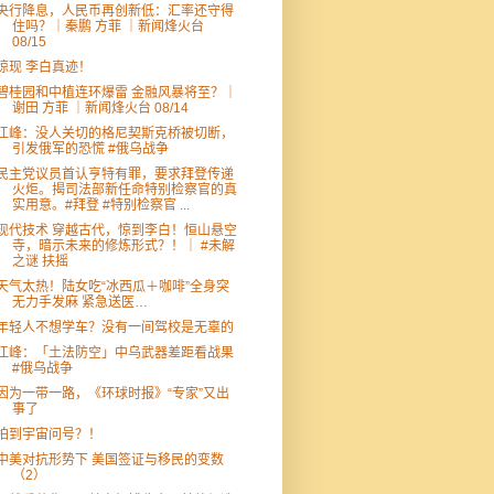
央行降息，人民币再创新低：汇率还守得
住吗？｜秦鹏 方菲 ｜新闻烽火台
08/15
惊现 李白真迹！
碧桂园和中植连环爆雷 金融风暴将至？｜
谢田 方菲 ｜新闻烽火台 08/14
江峰：没人关切的格尼契斯克桥被切断，
引发俄军的恐慌 #俄乌战争
民主党议员首认亨特有罪，要求拜登传递
火炬。揭司法部新任命特别检察官的真
实用意。#拜登 #特别检察官 ...
现代技术 穿越古代，惊到李白！恒山悬空
寺，暗示未来的修炼形式？！｜ #未解
之谜 扶摇
天气太热！陆女吃“冰西瓜＋咖啡”全身突
无力手发麻 紧急送医…
年轻人不想学车？没有一间驾校是无辜的
江峰：「土法防空」中乌武器差距看战果
#俄乌战争
因为一带一路，《环球时报》“专家”又出
事了
拍到宇宙问号？！
中美对抗形势下 美国签证与移民的变数
（2）