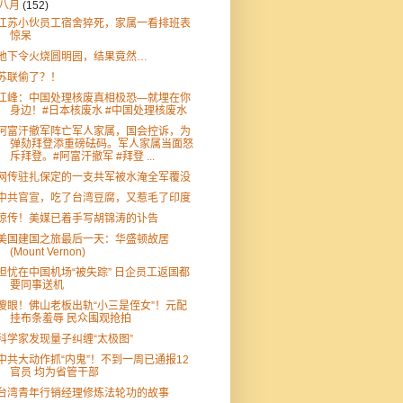
八月
(152)
江苏小伙员工宿舍猝死，家属一看排班表
惊呆
他下令火烧圆明园，结果竟然…
苏联偷了？！
江峰：中国处理核废真相极恐—就埋在你
身边！#日本核废水 #中国处理核废水
阿富汗撤军阵亡军人家属，国会控诉，为
弹劾拜登添重磅砝码。军人家属当面怒
斥拜登。#阿富汗撤军 #拜登 ...
网传驻扎保定的一支共军被水淹全军覆没
中共官宣，吃了台湾豆腐，又惹毛了印度
惊传！美媒已着手写胡锦涛的讣告
美国建国之旅最后一天：华盛顿故居
(Mount Vernon)
担忧在中国机场“被失踪” 日企员工返国都
要同事送机
傻眼！佛山老板出轨“小三是侄女”！元配
挂布条羞辱 民众围观抢拍
科学家发现量子纠缠“太极图”
中共大动作抓“内鬼”！不到一周已通报12
官员 均为省管干部
台湾青年行销经理修炼法轮功的故事