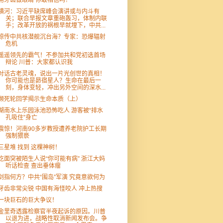
用牙齿做眼睛 你敢相信吗？
横河：习近平缺席峰会演讲或与内斗有
关；联合早报文章重砲轰习，体制内联
手；改革开放的祸根早就埋下，中共...
惊传中共核潜舰沉台海？专家：恐爆辐射
危机
遥遥领先的霸气！不参加共和党初选首场
辩论 川普：大家都认识我
对话古老灵魂，说出一片光创世的真相！
你可能也是昴宿星人？生命在最后一
刻，身体变轻，冲出另外空间的深水...
濒死轮回学揭示生命本质（上）
湖南水上乐园泳池恐怖吃人 游客被“排水
孔吸住”身亡
震惊！河南90多岁教授遭养老院护工长期
强制猥亵
三星堆 找到 这棵神树！
吃面突被陌生人说“你可能有病” 浙江大妈
听话检查 查出垂体瘤
剑指何方？中共“围岛”军演 究竟意欲何为
牙齿非常尖锐 中国有海怪咬人 冲上热搜
一块巨石的巨大争议！
金里奇透露检察官半夜起诉的原因。川普
以退为进，战略性取消新闻发布会。争