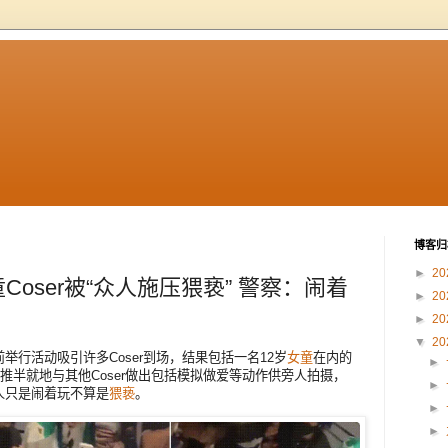
博客归
►
20
Coser被“众人施压猥亵” 警察：闹着
►
20
►
20
▼
20
举行活动吸引许多Coser到场，结果包括一名12岁
女童
在内的
►
半推半就地与其他Coser做出包括模拟做爱等动作供旁人拍摄，
►
人只是闹着玩不算是
猥亵
。
►
►