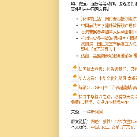
吻、做爱、强暴等等动作，围观者们则
事件引来中国网友抨击。
涿州村民猛！网传奋起抵制泄洪
中国前法官李建峰欲探视卢思位
香港
警察
参与加拿大运动会期间
杭州洪灾多村被淹 民揭官方瞒
属崩溃；国民党宣布侯友宜为总
观礼【 #环球直击 】
热翻：黑熊闯豪宅泡泳池消暑
法国犹太老板：神告诉我们，只
华人必看：中华文化的飓风 幸福
解锁ChatGPT|全平台高速翻墙
探寻中华复兴之路，必看章天亮
免费PC翻墙、安卓VPN翻墙APP
来源：一苹
新闻网
原文链接：
网怒：狼性！12岁女童Cos
本文标签：
中国
,
女生
,
女童
,
广东省
,