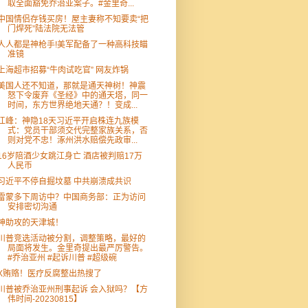
取全面豁免乔治亚案子。#金里奇...
中国情侣存钱买房！屋主妻称不知要卖“把
门焊死”陆法院无法管
人人都是神枪手!美军配备了一种高科技瞄
准镜
上海超市招募“牛肉试吃官” 网友炸锅
美国人还不知道，那就是通天神树！神震
怒下令废弃《圣经》中的通天塔，同一
时间，东方世界绝地天通？！变成...
江峰：神隐18天习近平开启株连九族模
式：党员干部须交代完整家族关系，否
则对党不忠！涿州洪水赔偿先政审...
16岁陪酒少女跳江身亡 酒店被判赔17万
人民币
习近平不停自掘坟墓 中共崩溃成共识
雷蒙多下周访中？中国商务部：正为访问
安排密切沟通
神助攻的天津城！
川普竞选活动被分割，调整策略，最好的
局面将发生。金里奇提出最严厉警告。
#乔治亚州 #起诉川普 #超级碗
X贿赂！医疗反腐整出热搜了
川普被乔治亚州刑事起诉 会入狱吗？【方
伟时间-20230815】