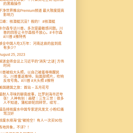
的黑箱操作
干净世界推出Premium频道 最大限度提高
影响力
江峰：核潜艇沉没？假的！ #核潜艇
卡尔森专访川普，多次提最敏感问题。川
普的回答让卡尔森极不放心。#卡尔森
#川普 #推特秀
够全中国人吃3万年：河南这县的盐到底
有多少？
August 25, 2023
解迷金砖会议上习近平的“消失”之谜│方伟
时间
川普被拍大头照，以自己被羞辱唤醒民
众。川普重返推特，贴面部照片，吹响
反攻号角。#川普 #大头照 #推特
美国建国之旅：首站 – 五月花号
最耐人寻味的聊斋故事，比罗刹海市还夸
张！人神有别｜画壁｜三生三世｜很多
人不知道，蒲松龄轮回转世，续写...
福岛排核废水中国专家逆风发文 小粉红痛
骂汉奸
核废水排海“盐”被抢空！有人一次买90包
各地异象，不详？！