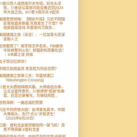
川普以惊人成绩高尔夫夺冠。好兆头浮
现，川普诉讼案很可能会推迟到2024
年大选之后。#川普 #高尔夫 #起诉
美国思想领袖：【精彩片段】习近平回国
反常地直奔新疆 究竟发生了什麽？中
组部直接连线 命基层向习效忠-...
美国建国之旅（采访）：一位加拿大资深
金融人士
总统都慌了！美军核文件丢失，FBI被命
令拆掉整列火车！核辐射机密都在这！
｜ #未解之谜 扶摇
女子带记忆转世！
中国又刮抢盐风 老百姓为何总恐慌？
美国建国之旅第三天：华盛顿渡口
（Washington Crossing)
川普大头照掀网络风暴。大师级组合拳，
让左派直呼意外。川普律师“感谢”检察
官。白宫记录曝光，为弹劾拜登...
抵制海鲜：一曲忠诚的赞歌
习近平的终极大招！台湾首当其冲，中国
大难临头，先行“点火”才能求生！
（2023年8月26日）
江峰：普利戈金竟然跟他同一架飞机！百
思不得其解 #普利戈金
湖南前局长访谈：中共官员吃空饷 组织部