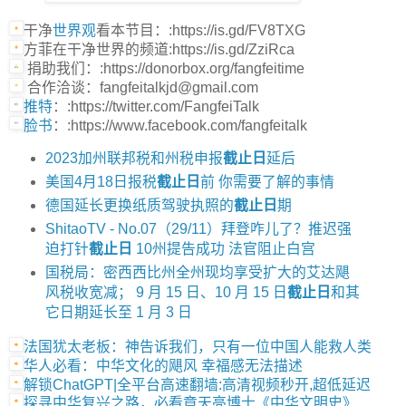
干净
世界观
看本节目：:https://is.gd/FV8TXG
方菲在干净世界的频道:https://is.gd/ZziRca
捐助我们：:https://donorbox.org/fangfeitime
合作洽谈：fangfeitalkjd@gmail.com
推特
：:https://twitter.com/FangfeiTalk
脸书
：:https://www.facebook.com/fangfeitalk
2023加州联邦税和州税申报
截止日
延后
美国4月18日报税
截止日
前 你需要了解的事情
德国延长更换纸质驾驶执照的
截止日
期
ShitaoTV - No.07（29/11）拜登咋儿了？推迟强
迫打针
截止日
10州提告成功 法官阻止白宫
国税局：密西西比州全州现均享受扩大的艾达飓
风税收宽减； 9 月 15 日、10 月 15 日
截止日
和其
它日期延长至 1 月 3 日
法国犹太老板：神告诉我们，只有一位中国人能救人类
华人必看：中华文化的飓风 幸福感无法描述
解锁ChatGPT|全平台高速翻墙:高清视频秒开,超低延迟
探寻中华复兴之路，必看章天亮博士《中华文明史》