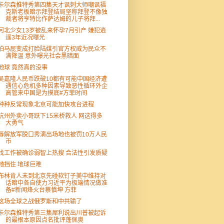
卡尔森推特秀第四集天才讽刺大师嘲讽福
克斯老板暗示拜登结局坚称拜登不像独
裁者将亨特比作萨达姆的儿子将拜...
河北少女13岁被乱来怀孕7月引产 嫌犯逍
遥3年近况曝光
拍马屁变成打脸陆媒引官方权威为民众不
满降温 意外曝光社会黑暗面
地球 竟然真的没事
吴嘉隆人民币跌破10都有可能中国经济遭
遇信心危机多种因素导致恶性循环外企
高管来中国是为摸底#方菲时间
种种反常现象北京可能加快攻台进程
杭州外卖小哥跃下15米桥救人 网这得多
大勇气
辱解放军脱口秀演出场地也被罚10万人民
币
找工作被确诊弱智上热搜 合法性引发质疑
祂挡住 地球巨难
布林肯人未到北京先碰软钉子美中维持对
话暗中各自使力习近平为极端情况做准
备#新闻烽火台蔡慎坤 方菲
这场全球之战俄罗斯和中共输了
卡尔森推特秀第三集犀利说出川普被起诉
的最根本原因点名批评蓬佩奥