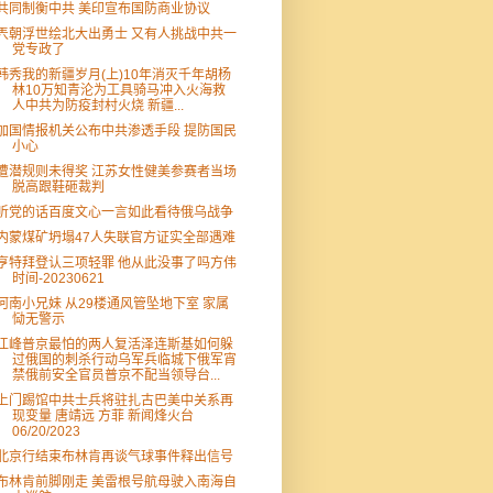
共同制衡中共 美印宣布国防商业协议
兲朝浮世绘北大出勇士 又有人挑战中共一
党专政了
韩秀我的新疆岁月(上)10年消灭千年胡杨
林10万知青沦为工具骑马冲入火海救
人中共为防疫封村火烧 新疆...
加国情报机关公布中共渗透手段 提防国民
小心
遭潜规则未得奖 江苏女性健美参赛者当场
脱高跟鞋砸裁判
听党的话百度文心一言如此看待俄乌战争
内蒙煤矿坍塌47人失联官方证实全部遇难
亨特拜登认三项轻罪 他从此没事了吗方伟
时间-20230621
河南小兄妹 从29楼通风管坠地下室 家属
恸无警示
江峰普京最怕的两人复活泽连斯基如何躲
过俄国的刺杀行动乌军兵临城下俄军宵
禁俄前安全官员普京不配当领导台...
上门踢馆中共士兵将驻扎古巴美中关系再
现变量 唐靖远 方菲 新闻烽火台
06/20/2023
北京行结束布林肯再谈气球事件释出信号
布林肯前脚刚走 美雷根号航母驶入南海自