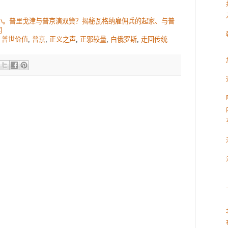
小。普里戈津与普京演双簧？揭秘瓦格纳雇佣兵的起家、与普
闻
,
普世价值
,
普京
,
正义之声
,
正邪较量
,
白俄罗斯
,
走回传统