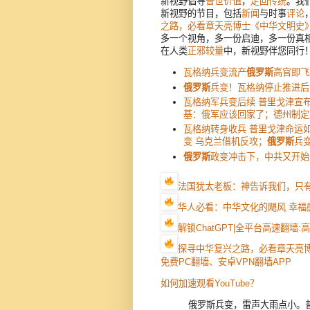
新视野倡导
普世价值
，
走回传统
。我
新视野的节目，包括
新闻
与时事
评论
之路，必看章天亮博士《中华文明史
多一个视角，多一份启迪，多一份真
在人类
正邪较量
中，新视野伴您同行
瓦格纳兵变流产
俄罗斯
高官即飞
俄罗斯
兵变！瓦格纳停止推进后
瓦格纳军兵变后续 普里戈津宣布
基：俄军应该回家了；德州制定
瓦格纳转身收兵 普里戈津命运
变 乌克兰借机反攻；
俄罗斯
兵
俄罗斯
政变冲击下，中共又开始
法国犹太老板：神告诉我们，只
华人必看：中华文化的飓风 幸福
解锁ChatGPT|全平台高速翻墙
探寻中华复兴之路，必看章天亮
免费PC翻墙、安卓VPN翻墙APP
如何加速观看YouTube？
俄罗斯兵变，雷声大雨点小。