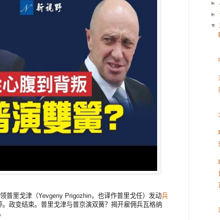
►
►
▼
里戈津（Yevgeny Prigozhin，也译作普里戈任）发动
兵
停。政变结束。普里戈津与普京演双簧？揭开雇佣兵瓦格纳
。