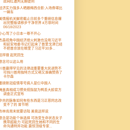
丝网红遭判无期徒刑
经济实力强多人晒跟梅西合影:入场券堪比
一辆车
美情报机关解密截止日前多个重磅信息爆
出完整版请移步干净世界 #方菲时间
06/18/2023
小心骂了小日本一尊不开心
杰森视角中国经济熄火刺激也没用习近平
和延安地委书记打起来了普里戈津已经
不把普京放在眼里了习近平30多...
这样做 起死回生
意念可以这么用
川普赢得罕见的法律战重要重大民调势不
可挡川普用独特方式又萌又准确赞扬了
卡尔森
重磅新冠疫情零号病人是仨中国人
掩盖真相成习惯央视指鼠为鸭丢大脸官方
调查正式宣布
中共的脉象如何有些东西是习正恩同志改
变不了的 曾节明
布林肯周末就要访陆 美竟这样说
意念是功能个体选择 可改变生命状态女子
携带超能力 可起死回生她和不同的生
命沟通特异功能 震惊顶级专家...