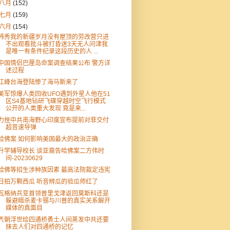
八月
(152)
七月
(159)
六月
(154)
韩秀我的新疆岁月没有屋顶的劳改营只进
不出观看批斗被打昏迷3天无人问津我
是唯一有条件纪录这段历史的人 ...
中国情侣巴厘岛命案调查结果公布 警方详
述过程
江峰台海登陆惨了海马斯来了
美军惊爆人类回收UFO遇到外星人他在51
区S4基地钻研飞碟穿越时空飞行模式
公开的人类重大发现 竟是来...
力挫中共南海野心印度宣布提前对菲交付
超音速导弹
哈佛案 如何影响美国最大的政治正确
升学辅导校长 谈亚裔告哈佛案二方伟时
间-20230629
哈佛等招生涉种族因素 最高法院裁定违宪
日拍万颗西瓜 听音辨瓜的验瓜师红了
瓦格纳兵变首领普里戈津返回莫斯科还是
躲避暗杀麦卡锡与川普的真实关系解开
媒体的真面目
兲朝浮世绘四通桥勇士人间蒸发中共还要
抹去人们对四通桥的记忆