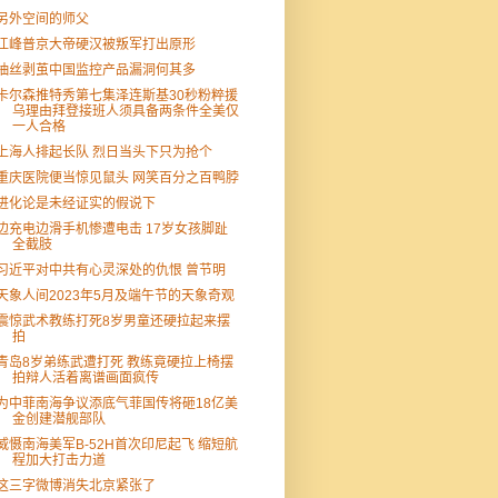
另外空间的师父
江峰普京大帝硬汉被叛军打出原形
抽丝剥茧中国监控产品漏洞何其多
卡尔森推特秀第七集泽连斯基30秒粉粹援
乌理由拜登接班人须具备两条件全美仅
一人合格
上海人排起长队 烈日当头下只为抢个
重庆医院便当惊见鼠头 网笑百分之百鸭脖
进化论是未经证实的假说下
边充电边滑手机惨遭电击 17岁女孩脚趾
全截肢
习近平对中共有心灵深处的仇恨 曾节明
天象人间2023年5月及端午节的天象奇观
震惊武术教练打死8岁男童还硬拉起来摆
拍
青岛8岁弟练武遭打死 教练竟硬拉上椅摆
拍辩人活着离谱画面疯传
为中菲南海争议添底气菲国传将砸18亿美
金创建潜舰部队
威慑南海美军B-52H首次印尼起飞 缩短航
程加大打击力道
这三字微博消失北京紧张了