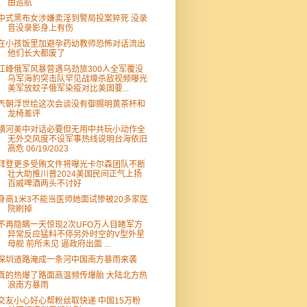
由巡航
中式黑布女涉嫌卖淫到警局投案猝死 没录
音没录影身上有伤
在小孩饭里加避孕药幼教师恐怖对话流出
他们长大都废了
江峰俄军风暴营遇乌劲旅300人全军覆没
乌军海豹突击队罕见战壕杀敌视频曝光
美军放蚊子俄军染疫对比美国要...
兲朝浮世绘这次会谈没有御赐明黄茶杯和
龙椅差评
横河美中对话必要但无用中共玩小动作全
无外交风度不设军事热线说明台海依旧
高危 06/19/2023
拜登更多受贿文件将曝光卡尔森团队不断
壮大助推川普2024美国民间正气上扬
百威啤酒两头不讨好
身高1米3不能当医师她面试惨被20多家医
院刷掉
不再隐瞒一天惊现2次UFO万人目睹军方
异常反应猛料不停另外时空的V型外星
母舰 前所未见 逼政府出面 ...
深圳道路淹成一条河中国南方暴雨来袭
真的热爆了路面高温频传爆胎 大陆北方热
浪南方暴雨
交友小心好心帮粉丝取快递 中国15万粉