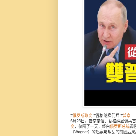
#
俄罗斯
政变
#瓦格纳雇佣兵 #
普京
6月23日，普京亲信、瓦格纳雇佣兵首领普
变
，仅隔了一天，经白
俄罗斯总统
调
（Wagner）的起家与叛乱的前因后果