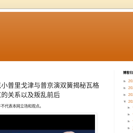
博客归
►
20
点小普里戈津与普京演双簧揭秘瓦格
►
20
京的关系以及叛乱前后
►
20
▼
20
章内容并不代表本网立场和观点。
►
►
►
►