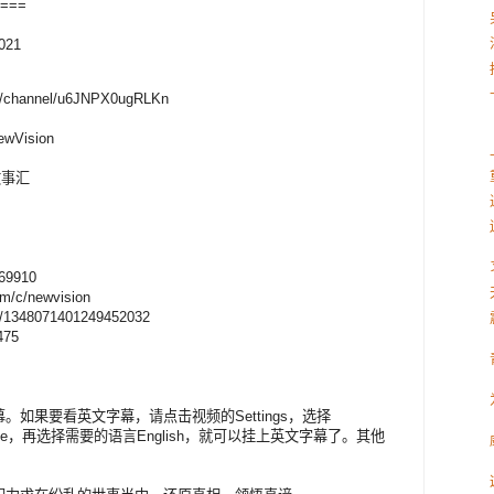
===
2021
CN/channel/u6JNPX0ugRLKn
ewVision
野故事汇
869910
m/c/newvision
er/1348071401249452032
475
如果要看英文字幕，请点击视频的Settings，选择
translate，再选择需要的语言English，就可以挂上英文字幕了。其他