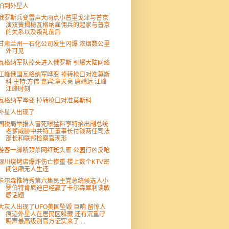
拍到外星人
俄罗斯兵变雷声大雨点小普里戈津与普京
演双簧揭秘瓦格纳雇佣兵的起家与普京
的关系以及叛乱前后
甘肃兰州一石化公司发生闪爆 浓烟数公里
外可见
瓦格纳军队掉头进入俄罗斯 引爆大陆网络
江峰俄国瓦格纳军哗变 掉转枪口对准莫斯
科 主持:方伟 嘉宾:章天亮 唐靖远 江峰
江峰时刻
瓦格纳军哗变 掉转枪口对准莫斯科
外星人出现了
国税局举报人冒死曝猛料亨特抬出副总统
老爹威胁中共特工董事长付钱两任司法
部长和联邦检察官现形
游客一脚断颈杀网红斑头雁 公园行凶反呛
银川烧烤店爆炸伤亡惨重 楼上数个KTV密
闭包厢无人生还
卡尔森推特秀第六集民主党总统候选人小
罗伯特肯尼迪已经赢了卡尔森犀利谈敏
感话题
大灰人出现了UFO美国坠毁 巨响 留惊人
痕迹外星人在居民区躲藏 还有沉重呼
吸声最高级别官方证实来了 ...