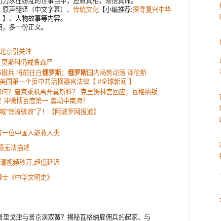
们力求在纷乱的世事当中，还原真相，领悟真谛。
，原声翻译（中文字幕）、
传统文化
【小编推荐:
探寻复兴中华
》
】、人物故事等内容。
相，多一份正义。
！
北京引关注
 莫斯科仍戒备森严
撤兵 将前往白
俄罗斯
；
俄罗斯
国内局势动荡 泽伦斯
美国第一个反中共活摘器官法律【 #全球新闻 】
如何？普京乘机离开莫斯科？ 克里姆林宫回应；瓦格纳叛
变 冲微博百度第一 震动中南海？
喊“惊涛骇浪”了！【阿波罗网报道】
有一位中国人能救人类
感无法描述
:高清视频秒开,超低延迟
博士《中华文明史》
普里戈津与普京演双簧？揭秘瓦格纳雇佣兵的起家、与