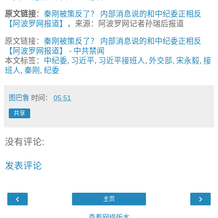
原文链接
：
秦刚被策反了？ 内部消息说的和中纪委正相反
【阿波罗网报道】
，来源：阿波罗网记者孙瑞后报道
原文链接：
秦刚被策反了？ 内部消息说的和中纪委正相反
【阿波罗网报道】
-
中共禁闻
本文标签：
中纪委
,
习近平
,
习近平接班人
,
外交部
,
宋永毅
,
接
班人
,
秦刚
,
纪委
图巴鲁
时间：
05:51
共享
没有评论:
发表评论
‹
›
主页
查看网络版本