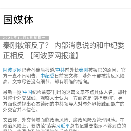
国媒体
2023年11月6日星期一
秦刚被策反了？ 内部消息说的和中纪委
正相反 【阿波罗网报道】
阿波罗网
记者孙瑞后报道/
中共
前外长
秦刚
被罢官的原因，官
方一直不肯明告，
中纪委
日前发文称，涉外干部被策反风险
高。文章尽管没有细节，却有明确的指向。
最新一期‘
中国
纪检监察’刊出的这篇文章不点具体人名，却针
对整个外交战线，观察人士认为一方面这是“剑指秦刚”，另一
方面也透视出心态锁闭的中共领导人对与外界接触面最广的
外交官并不信任。
文章称，外交领域面临政治风险、廉政风险及管理风险。在
政治风险上，要防范“落实
习近平
总书记重要指示不够到位的