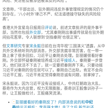
风险、失泄密及被渗透被策反的风险”。
文章称，“干部出访、驻外期间违反外事管理规定的情况仍个
别存在，‘八小时外’律己不严、纪法道德操守缺失的风险较
高”。
香港大外宣星岛日报周日
评论
说，前述文章批评的是外事干
部，当然也包括
外交部
，“尤其秦刚刚出事盛传就是在驻外期
间拈花惹草，令人联想到‘剑指秦刚’也很正常”。
但
文革研究
专家
宋永毅
日前在台湾华视“三国演义”透露，从中
共外交系统听到内部消息，外交部贪腐非常厉害，在一带一
路上拿了很多回扣，习近平让秦刚去处理。彭丽媛很看好秦
刚。外交部怀疑秦刚被培养成习近平
接班人
，秦刚要一步登
天，他们就活不下去了，就一定要把秦刚弄下来。只要动摇
习近平对秦刚的信任就可以了。秦刚自己出轨，肯定不会向
习近平汇报，习近平肯定觉得秦刚忠诚有问题，就拿掉了。
宋永毅说，因为习近平没有设接班人，中共红朝政治大乱，
蔡奇作为大内总管，权力无限膨胀，蔡奇训王毅像训孙子一
样，让王毅做检讨，王毅痛哭流涕。
彭丽媛看好的秦刚反了？内部消息说的和
中纪
委
暗示正相反；李克强太惨！走了之后 新华社还