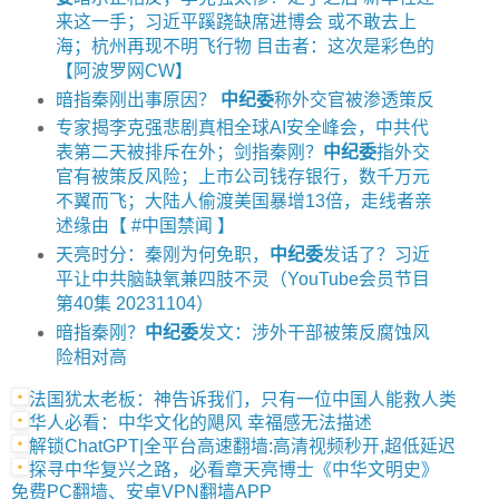
来这一手；习近平蹊跷缺席进博会 或不敢去上
海；杭州再现不明飞行物 目击者：这次是彩色的
【阿波罗网CW】
暗指秦刚出事原因？
中纪委
称外交官被渗透策反
专家揭李克强悲剧真相全球AI安全峰会，中共代
表第二天被排斥在外；剑指秦刚？
中纪委
指外交
官有被策反风险；上市公司钱存银行，数千万元
不翼而飞；大陆人偷渡美国暴增13倍，走线者亲
述缘由【 #中国禁闻 】
天亮时分：秦刚为何免职，
中纪委
发话了？习近
平让中共脑缺氧兼四肢不灵（YouTube会员节目
第40集 20231104）
暗指秦刚？
中纪委
发文：涉外干部被策反腐蚀风
险相对高
法国犹太老板：神告诉我们，只有一位中国人能救人类
华人必看：中华文化的飓风 幸福感无法描述
解锁ChatGPT|全平台高速翻墙:高清视频秒开,超低延迟
探寻中华复兴之路，必看章天亮博士《中华文明史》
免费PC翻墙、安卓VPN翻墙APP